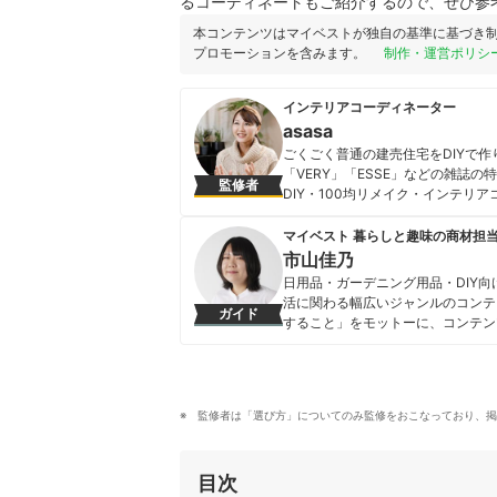
るコーディネートもご紹介するので、ぜひ参
本コンテンツはマイベストが独自の基準に基づき
プロモーションを含みます。
制作・運営ポリシ
インテリアコーディネーター
asasa
ごくごく普通の建売住宅をDIYで
「VERY」「ESSE」などの雑誌
監修者
DIY・100均リメイク・インテリアコ
ズプログラムで発信中。出版『元雑貨
めくコツ』（小学館）など。
マイベスト 暮らしと趣味の商材担
asasaのプロフィール
市山佳乃
日用品・ガーデニング用品・DIY
活に関わる幅広いジャンルのコンテ
ガイド
すること」をモットーに、コンテン
市山佳乃のプロフィール
監修者は「選び方」についてのみ監修をおこなっており、掲
目次