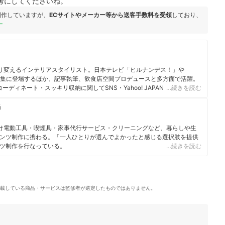
考にしてくださいね。
制作していますが、
ECサイトやメーカー等から送客手数料を受領
しており、
ー
作り変えるインテリアスタイリスト。日本テレビ「ヒルナンデス！」や
の特集に登場するほか、記事執筆、飲食店空間プロデュースと多方面で活躍。
ーディネート・スッキリ収納に関してSNS・Yahoo! JAPAN クリエイター
…続きを読む
屋asasaさんの「ゆるカワ暮らし」: お金も時間もかけずに、毎日がトキ
当
向け電動工具・喫煙具・家事代行サービス・クリーニングなど、暮らしや生
ンツ制作に携わる。「一人ひとりが選んでよかったと感じる選択肢を提供
ツ制作を行なっている。
…続きを読む
載している商品・サービスは監修者が選定したものではありません。