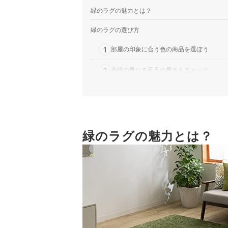
緑のラグの魅力とは？
緑のラグの選び方
1
部屋の印象に合う色の商品を選ぼう
2
表情の異なる毛足の長さをチェック
3
部屋に合わせて好きな形をチョイス
4
便利な商品にも目を向けよう
緑のラグの魅力とは？
緑のラグ全36商品おすすめ人気ランキング
緑のラグが映えるコーディネートは？
ほかの色のラグが気になる人はこちら
緑のラグの売れ筋ランキングもチェック！