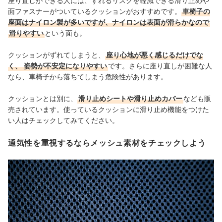
座り直しができる人には、ずれるリスクを軽減できる滑り止めや
面ファスナーがついているクッションがおすすめです。
車椅子の
座面はナイロン製が多いですが、ナイロンは表面が滑らかなので
滑りやすい
という面も。
クッションがずれてしまうと、
座り心地が悪く感じるだけでな
く、
姿勢が不安定になりやすい
です。さらに座り直しが困難な人
なら、車椅子から落ちてしまう危険性があります。
クッションとは別に、
滑り止めシートや滑り止めカバー
なども販
売されています。使っているクッションに滑り止め機能をつけた
い人はチェックしてみてください。
通気性を重視するならメッシュ素材をチェックしよう