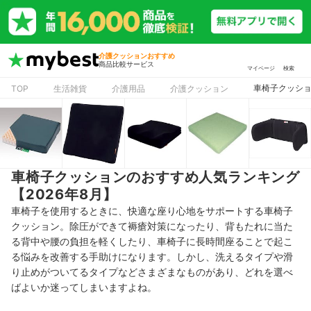
介護クッションおすすめ
商品比較サービス
マイページ
検索
車椅子クッショ
TOP
生活雑貨
介護用品
介護クッション
車椅子クッションのおすすめ人気ランキング
【2026年8月】
車椅子を使用するときに、快適な座り心地をサポートする車椅子
クッション。除圧ができて褥瘡対策になったり、背もたれに当た
る背中や腰の負担を軽くしたり、車椅子に長時間座ることで起こ
る悩みを改善する手助けになります。しかし、洗えるタイプや滑
り止めがついてるタイプなどさまざまなものがあり、どれを選べ
ばよいか迷ってしまいますよね。