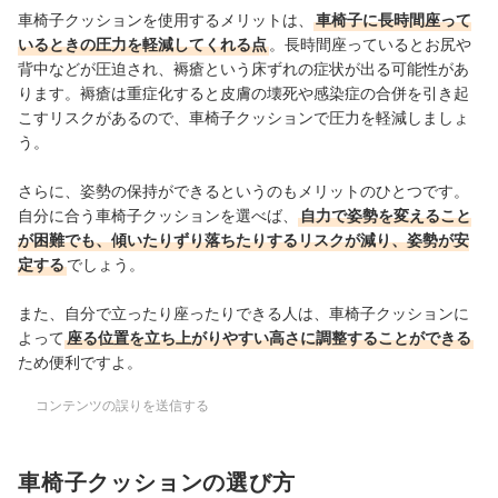
車椅子クッションを使用するメリットは、
車椅子に長時間座って
いるときの圧力を軽減してくれる点
。長時間座っているとお尻や
背中などが圧迫され、褥瘡という床ずれの症状が出る可能性があ
ります。褥瘡は重症化すると皮膚の壊死や感染症の合併を引き起
こすリスクがあるので、車椅子クッションで圧力を軽減しましょ
う。
さらに、姿勢の保持ができるというのもメリットのひとつです。
自分に合う車椅子クッションを選べば、
自力で姿勢を変えること
が困難でも、傾いたりずり落ちたりするリスクが減り、姿勢が安
定する
でしょう。
また、自分で立ったり座ったりできる人は、車椅子クッションに
よって
座る位置を立ち上がりやすい高さに調整することができる
ため便利ですよ。
コンテンツの誤りを送信する
車椅子クッションの選び方