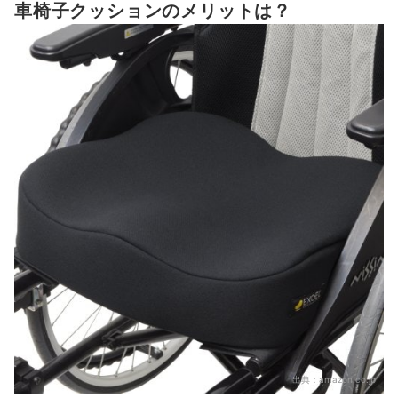
車椅子クッションのメリットは？
車椅子クッションはレンタルできる？
車椅子もあわせてチェックしよう
車椅子クッションの売れ筋ランキングもチェック！
出典：
amazon.co.jp