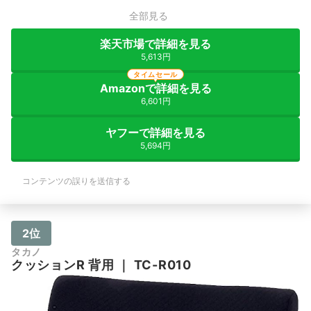
全部見る
楽天市場で詳細を見る
5,613円
タイムセール
Amazonで詳細を見る
6,601円
ヤフーで詳細を見る
5,694円
コンテンツの誤りを送信する
2位
タカノ
クッションR 背用
｜
TC-R010