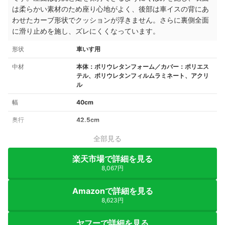
は柔らかい素材のため座り心地がよく
、後部は車イスの背にあ
わせたカーブ形状でクッションが浮きません。さらに裏側全面
に滑り止めを施し、ズレにくくなっています。
形状
車いす用
中材
本体：ポリウレタンフォーム／カバー：ポリエス
テル、ポリウレタンフィルムラミネート、アクリ
ル
幅
40cm
奥行
42.5cm
全部見る
楽天市場で詳細を見る
8,067円
Amazonで詳細を見る
8,623円
ヤフーで詳細を見る