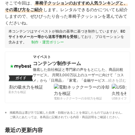
そこで今回は、
車椅子クッションのおすすめ人気ランキングと、
その選び方をご紹介
します。レンタルできるのかについても紹介
しますので、ぜひぴったり合った車椅子クッションを選んでみて
くださいね。
本コンテンツはマイベストが独自の基準に基づき制作していますが、
EC
サイトやメーカー等から送客手数料を受領
しており、プロモーションを
含みます。
制作・運営ポリシー
マイベスト
コンテンツ制作チーム
徹底した自社検証と専門家の声をもとにした、商品比較
サービス。 月間3,000万以上のユーザーに向けて「コス
ガイド
メ」から「日用品」「家電」「金融サービス」まで、ベ
…続きを読む
ストな商品を選んでもらうために、毎日コンテンツを制
作中。
剤の吸水力を検証
コンテンツ制作チームのプロフィール
電動ネッククーラーの冷却力を検証
USBタイプCケー
掲載商品は選び方で記載した効果・効能があることを保証したものではありません。
ご購入にあたっては、各商品に記載されている内容・商品説明をご確認ください。
最近の更新内容