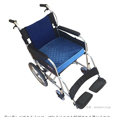
出典：
amazon.co.jp