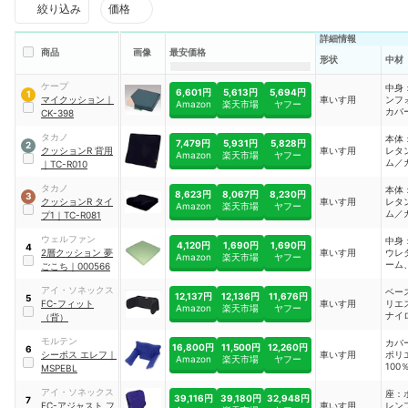
絞り込み
価格
詳細情報
商品
画像
最安価格
形状
中材
ケープ
中身
6,601円
5,613円
5,694円
1
マイクッション
｜
車いす用
ンフ
Amazon
楽天市場
ヤフー
カバ
CK-398
ポリ
フィ
タカノ
本体
7,479円
5,931円
5,828円
2
ネー
クッションR 背用
車いす用
レタ
Amazon
楽天市場
ヤフー
／カ
ム／
｜
TC-R010
面：
ポリ
ル、
タカノ
本体
8,623円
8,067円
8,230円
3
タン
クッションR タイ
車いす用
レタ
Amazon
楽天市場
ヤフー
ラミ
ム／
プ1
｜
TC-R081
アク
ポリ
ル、
ウェルファン
中身
4,120円
1,690円
1,690円
4
タン
2層クッション 夢
車いす用
ウレ
Amazon
楽天市場
ヤフー
ラミ
ーム
ごこち
｜
000566
アク
ステ
側地
アイ・ソネックス
ベー
12,137円
12,136円
11,676円
5
ル
FC-フィット
車いす用
リエ
Amazon
楽天市場
ヤフー
ナイ
（背）
レタ
布）
モルテン
カバ
16,800円
11,500円
12,260円
6
ン／
シーポス エレフ
｜
車いす用
ポリ
Amazon
楽天市場
ヤフー
バー
100
MSPEBL
ステ
ー裏
ト：
リル
アイ・ソネックス
座：
テル
39,116円
39,180円
32,948円
7
ョン
FC-アジャスト フ
車いす用
レン