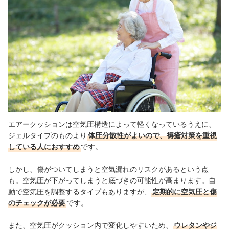
エアークッションは空気圧構造によって軽くなっているうえに、
ジェルタイプのものより
体圧分散性がよいので、褥瘡対策を重視
している人におすすめ
です。
しかし、傷がついてしまうと空気漏れのリスクがあるという点
も。空気圧が下がってしまうと底づきの可能性が高まります。自
動で空気圧を調整するタイプもありますが、
定期的に空気圧と傷
のチェックが必要
です。
また、空気圧がクッション内で変化しやすいため、
ウレタンやジ