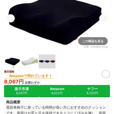
この商品を見る
出典：
amazon.co.jp
最安価格
Amazonで売れています！
8,067円
在庫わずか
楽天市場
Amazon
ヤフー
8,067円
8,623円
8,230円
商品概要
普段車椅子に座っている時間が長い方におすすめのクッション
です。座面はお尻と足を保持できるようにくぼみを施し、表面