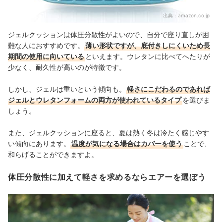
出典：
amazon.co.jp
ジェルクッションは体圧分散性がよいので、自分で座り直しが困
難な人におすすめです。
薄い形状ですが、底付きしにくいため長
期間の使用に向いている
といえます。ウレタンに比べてへたりが
少なく、耐久性が高いのが特徴です。
しかし、ジェルは重いという傾向も。
軽さにこだわるのであれば
ジェルとウレタンフォームの両方が使われているタイプ
を選びま
しょう。
また、ジェルクッションに座ると、夏は熱く冬は冷たく感じやす
い傾向にあります。
温度が気になる場合はカバーを使う
ことで、
和らげることができますよ。
体圧分散性に加えて軽さを求めるならエアーを選ぼう