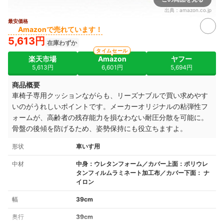
出典：
amazon.co.jp
最安価格
Amazonで売れています！
5,613円
在庫わずか
タイムセール
楽天市場
Amazon
ヤフー
5,613円
6,601円
5,694円
商品概要
車椅子専用クッションながらも、リーズナブルで買い求めやす
いのがうれしいポイントです。メーカーオリジナルの粘弾性フ
ォームが、高齢者の残存能力を損なわない耐圧分散を可能に。
骨盤の後傾を防げるため、姿勢保持にも役立ちますよ。
形状
車いす用
中材
中身：ウレタンフォーム／カバー上面：ポリウレ
タンフィルムラミネート加工布／カバー下面： ナ
イロン
幅
39cm
奥行
39cm