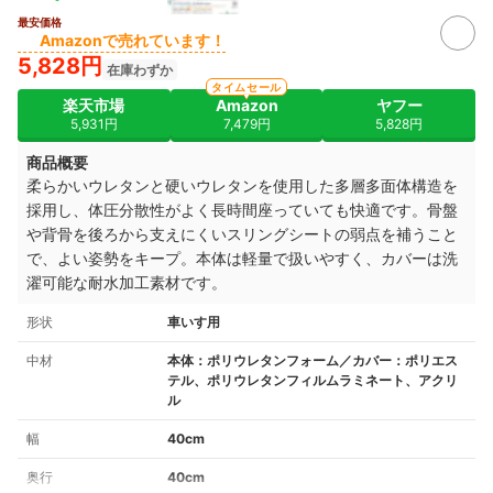
最安価格
Amazonで売れています！
5,828円
在庫わずか
タイムセール
楽天市場
Amazon
ヤフー
5,931円
7,479円
5,828円
商品概要
柔らかいウレタンと硬いウレタンを使用した多層多面体構造を
採用し、体圧分散性がよく長時間座っていても快適です。骨盤
や背骨を後ろから支えにくいスリングシートの弱点を補うこと
で、よい姿勢をキープ。本体は軽量で扱いやすく、カバーは洗
濯可能な耐水加工素材です。
形状
車いす用
中材
本体：ポリウレタンフォーム／カバー：ポリエス
テル、ポリウレタンフィルムラミネート、アクリ
ル
幅
40cm
奥行
40cm