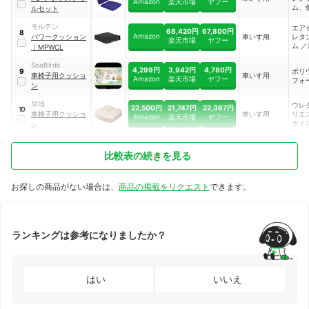
R、V
Amazon
楽天市場
ヤフー
タン
ム、
ルセット
ク／
高密
ン表
レタ
モルテン
エア
タン
68,420円
67,800円
8
パッ
Amazon
パワークッション
車いす用
レタ
楽天市場
ヤフー
EPD
ム 
｜
MPWCL
ム／
止フ
ポリ
ウレ
SeaBirds
100%
4,299円
3,942円
4,780円
ポリ
9
ーム
車椅子用クッショ
車いす用
Amazon
楽天市場
ヤフー
フォ
ョン
ン
ポリ
／イ
加地
ウレ
22,500円
21,747円
22,387円
護カ
10
車椅子用クッショ
車いす用
リエ
Amazon
楽天市場
ヤフー
レタ
ナイ
ン
比較表の続きを見る
お探しの商品がない場合は、
商品の掲載をリクエスト
できます。
ランキングは参考になりましたか？
はい
いいえ