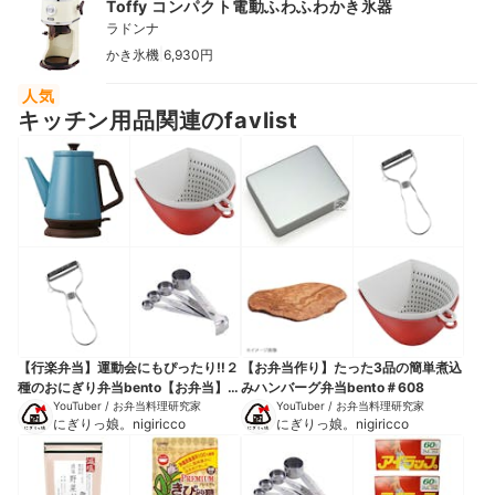
Toffy コンパクト電動ふわふわかき氷器
ラドンナ
|
かき氷機
6,930円
人気
キッチン用品関連のfavlist
【行楽弁当】運動会にもぴったり‼︎２
【お弁当作り】たった3品の簡単煮込
種のおにぎり弁当bento【お弁当】
みハンバーグ弁当bento＃608
#493
YouTuber / お弁当料理研究家
YouTuber / お弁当料理研究家
にぎりっ娘。nigiricco
にぎりっ娘。nigiricco