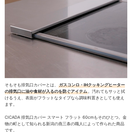
そもそも排気口カバーとは、
ガスコンロ・IHクッキングヒーター
の排気口に油や食材が入るのを防ぐアイテム
。汚れてもサッと拭
けるうえ、表面がフラットなタイプなら調味料置きとしても使え
ます。
CICADA 排気口カバー スマート フラット 60cmもそのひとつ。
金
物の町として知られる新潟の燕三条の職人によって作られた商品
です。