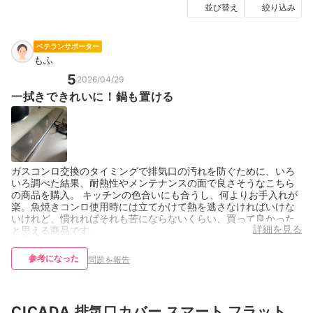
並び替え
絞り込み
ベテランサポーター
もふ
5
2026/04/29
一拭きできれいに！鍋も置ける
ガスコンロ交換のタイミングで排気口の汚れを防ぐために、いろ
いろ調べた結果、耐熱性やメンテナンスの面で良さそうなこちら
の商品を購入。 キッチンの色合いにも合うし、何よりお手入れが
楽。魚焼きコンロ使用時には立てかけて熱を逃さなければいけな
いけれど、慣れればそれも苦にならないくらい、買って良かった
詳細を見る
と思える商品です。
参考になった
問題を報告
CICADA 排気口カバー スマート フラット