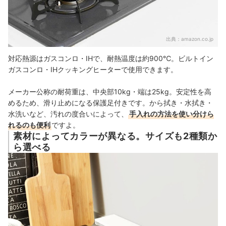
出典：
amazon.co.jp
対応熱源はガスコンロ・IHで、耐熱温度は約900℃。
ビルトイン
ガスコンロ・IHクッキングヒーターで使用できます。
メーカー公称の
耐荷重は、
中央部
10kg・端は25kg。安定性を高
めるため、滑り
止めになる保護足付きです。
から拭き・水拭き・
水洗いなど、汚れの度合いによって、
手入れの方法を使い分けら
れるのも便利
ですよ。
素材によってカラーが異なる。サイズも2種類か
ら選べる