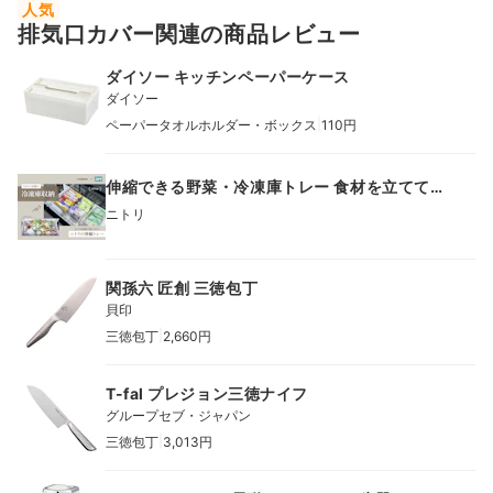
人気
排気口カバー関連の商品レビュー
ダイソー キッチンペーパーケース
ダイソー
|
ペーパータオルホルダー・ボックス
110円
伸縮できる野菜・冷凍庫トレー 食材を立ててし
まえる【冷蔵庫・冷凍庫収納】
ニトリ
関孫六 匠創 三徳包丁
貝印
|
三徳包丁
2,660円
T-fal プレジョン三徳ナイフ
グループセブ・ジャパン
|
三徳包丁
3,013円