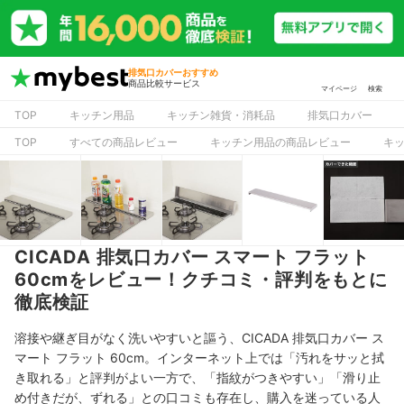
排気口カバーおすすめ
商品比較サービス
マイページ
検索
TOP
キッチン用品
キッチン雑貨・消耗品
排気口カバー
TOP
すべての商品レビュー
キッチン用品の商品レビュー
キ
CICADA 排気口カバー スマート フラット
60cmをレビュー！クチコミ・評判をもとに
徹底検証
溶接や継ぎ目がなく洗いやすいと謳う、CICADA 排気口カバー ス
マート フラット 60cm。インターネット上では「汚れをサッと拭
き取れる」と評判がよい一方で、「指紋がつきやすい」「滑り止
め付きだが、ずれる」との口コミも存在し、購入を迷っている人