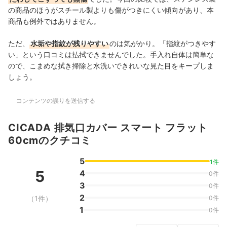
の商品のほうがスチール製よりも
傷がつきにくい傾向があり、本
商品も例外ではありません。
ただ、
水垢や指紋が残りやすい
のは気がかり。「指紋がつきやす
い」という口コミは払拭できません
でした。手入れ自体は簡単な
ので、こまめな拭き掃除と水洗いできれいな見た目をキープしま
しょう。
コンテンツの誤りを送信する
CICADA 排気口カバー スマート フラット
60cmのクチコミ
5
1件
5
4
0件
3
0件
2
（1件）
0件
1
0件