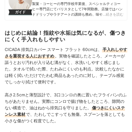
製菓・コーヒーの専門学校卒業後、スペシャルティコー
ヒー専門店にてバリスタとして7年間勤務。店舗ではハン
ガイド
ドドリップやラテアートの講師も務め、味や香りへの繊
…続きを読む
細な感覚を磨く。マイベスト入社後はカフェで勤務して
いたこれまでの経験を活かし、コーヒー器具をはじめ、
調理器具やキッチン雑貨、食品・ドリンク、ギフトアイ
はじめに結論！指紋や水垢は気になるが、傷つき
テムなど、食まわり全般の商材の比較検証を担当。「ユ
にくく手入れもしやすい
ーザーの立場に立って考える」をモットーに、日々の業
務に取り組んでいる。また、焙煎士・バリスタとして現
CICADA 排気口カバー スマート フラット 60cmは、
手入れしやす
在も現場に立ち、実体験に基づいたリアルなレビューを
さを重視する人におすすめ
。実物を確認したところ、メーカーが
届けている。
謳うとおり汚れが入り込む溝がなく、水洗いしやすく感じまし
相野谷大輔のプロフィール
た。タオルで拭いた際、たわみにくいのも利点。比較したなかに
は軽く拭いただけでたわむ商品もあったのに対し、テーブル感覚
でしっかり拭けて便利です
。
高さ2.5cmと薄型設計で、3口コンロの奥に置いたフライパンのふ
ちがあたりません。実際にコンロで揚げ物をしたところ、隙間の
ない構造で、油はねから排気口を守りました。
傷つきにくいステ
ンレス素材
で、たわしでこすっても無傷。スプーンを落としても
小さな傷がつく程度でした。