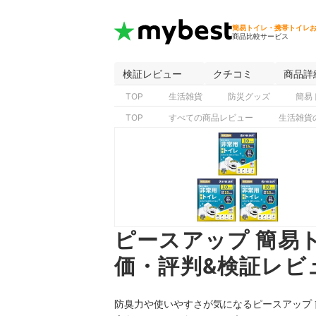
簡易トイレ・携帯トイレ
商品比較サービス
検証レビュー
クチコミ
商品詳
TOP
生活雑貨
防災グッズ
簡易
TOP
すべての商品レビュー
生活雑貨
ピースアップ 簡易ト
価・評判&検証レビ
防臭力や使いやすさが気になるピースアップ 