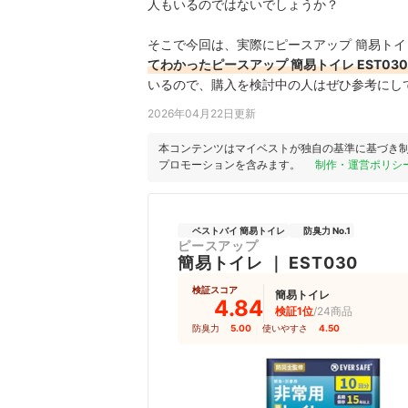
人もいるのではないでしょうか？
そこで今回は、実際にピースアップ 簡易トイレ
てわかったピースアップ 簡易トイレ EST0
いるので、購入を検討中の人はぜひ参考にし
2026年04月22日更新
本コンテンツはマイベストが独自の基準に基づき
プロモーションを含みます。
制作・運営ポリシ
ベストバイ 簡易トイレ
防臭力 No.1
ピースアップ
簡易トイレ
｜
EST030
検証スコア
簡易トイレ
4.84
検証1位
/24商品
防臭力
5.00
｜
使いやすさ
4.50