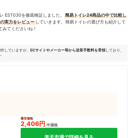
 EST030を徹底検証しました。
簡易トイレ24商品の中で比較し
30の実力をレビュー
していきます。簡易トイレの選び方も紹介して
てみてくださいね！
制作していますが、
ECサイトやメーカー等から送客手数料を受領
しており、
ー
最安価格
2,406円
中価格
楽天市場で詳細を見る