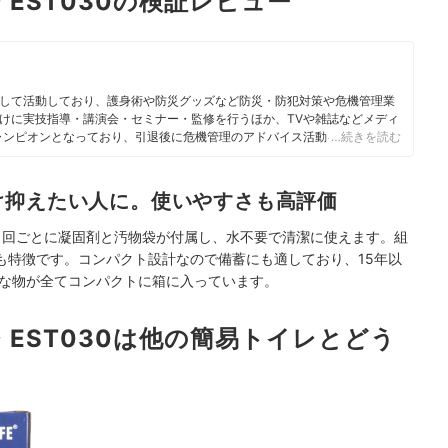
 EST030の検証レビュー
して活動しており、護身術や防災グッズなど防災・防犯対策や危機管理業
けに実技指導・講演会・セミナー・監修を行うほか、TVや雑誌などメディ
ャンピオンとなっており、引退後に危機管理のアドバイス活動を開始。防
…続きを読む
めるべく、活動している。
け抑えたい人に。使いやすさも高評価
1回ごとに凝固剤と汚物袋が付属し、水不要で清潔に使えます。組
も特徴です。コンパクト設計なので備蓄にも適しており、15年以
要な物が全てコンパクトに箱に入っています。
 EST030は他の簡易トイレとどう