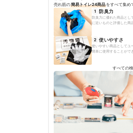
売れ筋の
簡易トイレ24商品
をすべて集め
防臭力
1
防臭力に優れた商品とし
に近いものと評価した商
使いやすさ
2
使いやすい商品としてユ
簡単に使用することがで
すべての