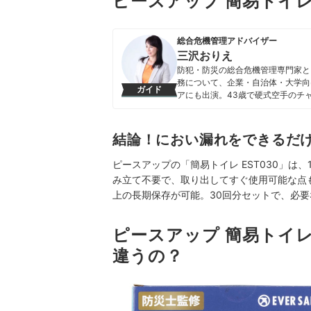
ピースアップ 簡易トイレ
総合危機管理アドバイザー
三沢おりえ
防犯・防災の総合危機管理専門家と
務について、企業・自治体・大学向
ガイド
アにも出演。43歳で硬式空手のチ
犯・防災対策を実技と知識両方で広
三沢おりえのプロフィール
結論！におい漏れをできるだ
ピースアップの「簡易トイレ EST030」は、
み立て不要で、取り出してすぐ使用可能な点
上の長期保存が可能。30回分セットで、必
ピースアップ 簡易トイレ
違うの？