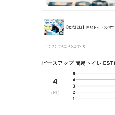
【徹底比較】簡易トイレのおす
コンテンツの誤りを送信する
ピースアップ 簡易トイレ EST
5
4
4
3
2
（1件）
1