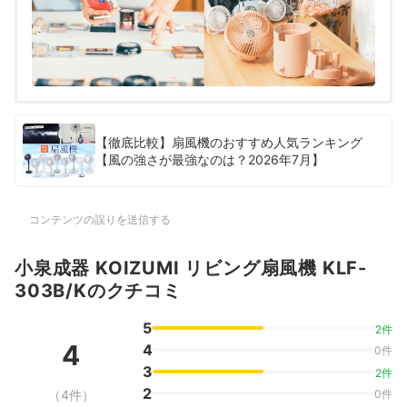
【徹底比較】扇風機のおすすめ人気ランキング
【風の強さが最強なのは？2026年7月】
コンテンツの誤りを送信する
小泉成器 KOIZUMI リビング扇風機 KLF-
303B/Kのクチコミ
5
2件
4
4
0件
3
2件
2
（4件）
0件