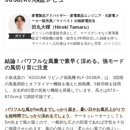
家電製品アドバイザー・家電製品エンジニア・元家電メ
ーカー販売員／マイベスト 白物家電担当
田丸大暉（Hiroki Tamaru）
ダイソンの派遣販売員として、ケーズデンキなど家電量
ガイド
販店で掃除機の接客・販売を2年間担当した経験を持つ。
マイベストへ入社後はその経験を活かし空気清浄機・除
…続きを読む
湿機・オイルヒーター・スティッククリーナーなど季節
家電・空調家電や掃除機をはじめ白物家電全般を専門に
ガイドを担当し、日立やシャープ、パナソニックなどの
結論！パワフルな風量で素早く涼める。強モード
総合家電メーカーから、ダイニチ工業・Sharkなどの専門
の風切り音に注意
メーカーまで、150以上の家電製品を比較検証してきた。
毎日使う家電製品だからこそ、本当によい商品を誰もが
小泉成器の「KOIZUMI リビング扇風機 KLF-303B/K」は、3段階
簡単に選べるように、性能はもちろん省エネ性能やお手
の風量調節とオフタイマー機能を備えた扇風機。5枚羽根を採用
入れのしやすさまでひとつひとつ丁寧に確認しながらコ
し、左右約90度の首振り機能も搭載しています。高さは67.5～
ンテンツ制作を行う。
田丸大暉（Hiroki Tamaru）のプロフィール
87.0cmまで調節可能です。
パワフルな風が1m先までしっかり届き、暑い日やお風呂上がりで
も短時間でしっかり涼めるでしょう
。サーキュレーターとしても
5m先まで風が届くので、一般的な広さの部屋であれば空気を十分
に循環させられます。風の心地よさは「柔らかい風で心地よい」