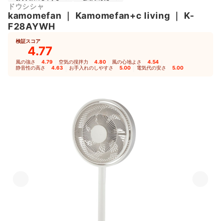
ドウシシャ
kamomefan
｜
Kamomefan+c living
｜
K-
F28AYWH
検証スコア
4.77
風の強さ
4.79
｜
空気の撹拌力
4.80
｜
風の心地よさ
4.54
｜
静音性の高さ
4.63
｜
お手入れのしやすさ
5.00
｜
電気代の安さ
5.00