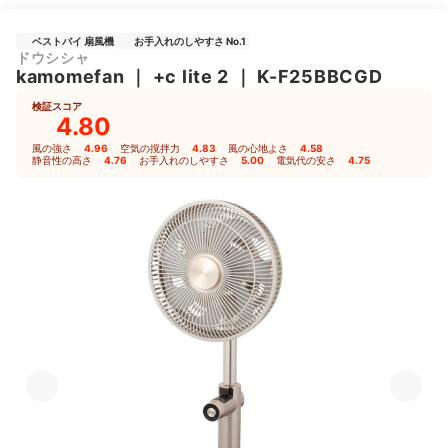
ベストバイ 扇風機
お手入れのしやすさ No.1
ドウシシャ
kamomefan
｜
+c lite 2
｜
K-F25BBCGD
検証スコア
4.80
風の強さ
4.96
｜
空気の撹拌力
4.83
｜
風の心地よさ
4.58
｜
静音性の高さ
4.76
｜
お手入れのしやすさ
5.00
｜
電気代の安さ
4.75