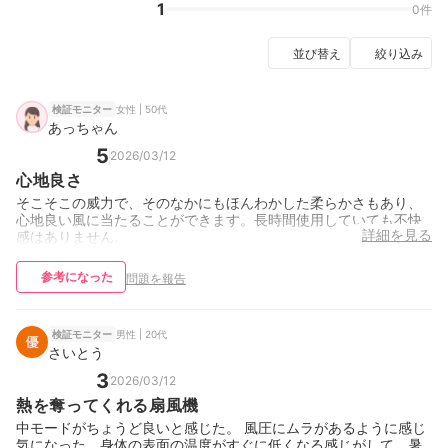
1
0件
並び替え
絞り込み
女性 | 50代
検証モニター
あっちゃん
5
2026/03/12
心地良さ
そこそこの威力で、そのなかにもほんわかした柔らかさもあり、
心地良い風に当たることができます。長時間使用していても不快
詳細を見る
感はありません。
参考になった
問題を報告
男性 | 20代
検証モニター
さいとう
3
2026/03/12
熱を奪ってくれる扇風機
中モードがちょうど良いと感じた。 風圧にムラがあるように感じ
気になった。身体の表面の温度がすぐに低くなる感じがして、暑