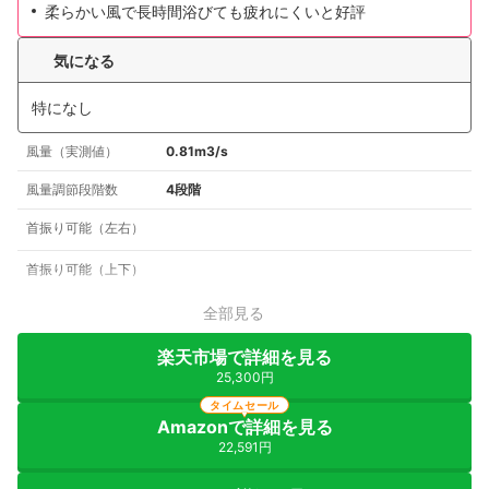
柔らかい風で長時間浴びても疲れにくいと好評
気になる
特になし
風量（実測値）
0.81m3/s
風量調節段階数
4段階
首振り可能（左右）
首振り可能（上下）
全部見る
楽天市場で詳細を見る
25,300円
タイムセール
Amazonで詳細を見る
22,591円