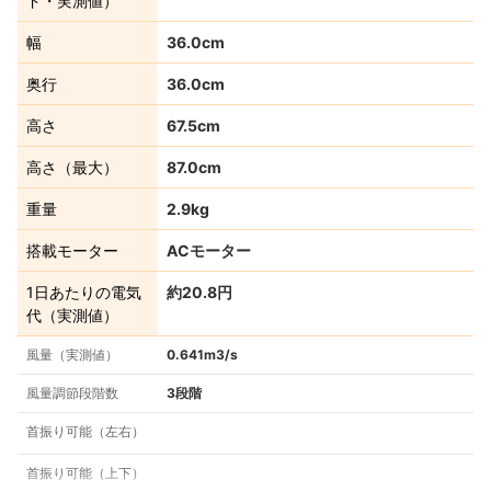
ド・実測値）
幅
36.0cm
奥行
36.0cm
高さ
67.5cm
高さ（最大）
87.0cm
重量
2.9kg
搭載モーター
ACモーター
1日あたりの電気
約20.8円
代（実測値）
風量（実測値）
0.641m3/s
風量調節段階数
3段階
首振り可能（左右）
首振り可能（上下）