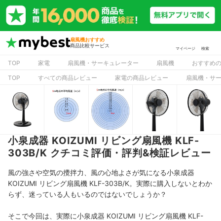
扇風機おすすめ
商品比較サービス
マイページ
検索
TOP
家電
扇風機・サーキュレーター
扇風機
おすすめ
TOP
すべての商品レビュー
家電の商品レビュー
扇風機・サ
小泉成器 KOIZUMI リビング扇風機 KLF-
303B/K クチコミ評価・評判&検証レビュー
風の強さや空気の攪拌力、風の心地よさが気になる小泉成器
KOIZUMI リビング扇風機 KLF-303B/K。実際に購入しないとわか
らず、迷っている人もいるのではないでしょうか？
そこで今回は、実際に小泉成器 KOIZUMI リビング扇風機 KLF-