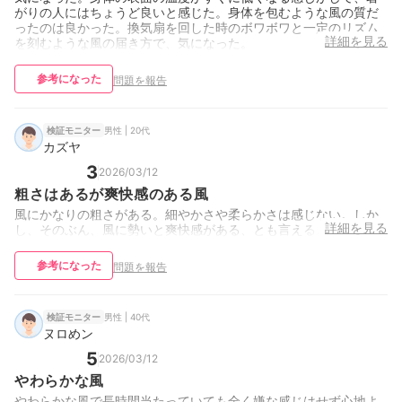
がりの人にはちょうど良いと感じた。身体を包むような風の質だ
ったのは良かった。換気扇を回した時のボワボワと一定のリズム
詳細を見る
を刻むような風の届き方で、気になった。
参考になった
問題を報告
男性 | 20代
検証モニター
カズヤ
3
2026/03/12
粗さはあるが爽快感のある風
風にかなりの粗さがある。細やかさや柔らかさは感じない。しか
詳細を見る
し、そのぶん、風に勢いと爽快感がある、とも言える。
参考になった
問題を報告
男性 | 40代
検証モニター
ヌロめン
5
2026/03/12
やわらかな風
やわらかな風で長時間当たっていても全く嫌な感じはせず心地よ