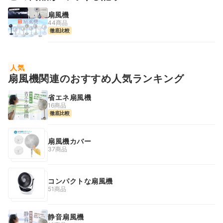
扇風機
44商品
徹底比較
人気
扇風機関連のおすすめ人気ランキング
省エネ扇風機
16商品
徹底比較
扇風機カバー
37商品
コンパクトな扇風機
51商品
静音扇風機