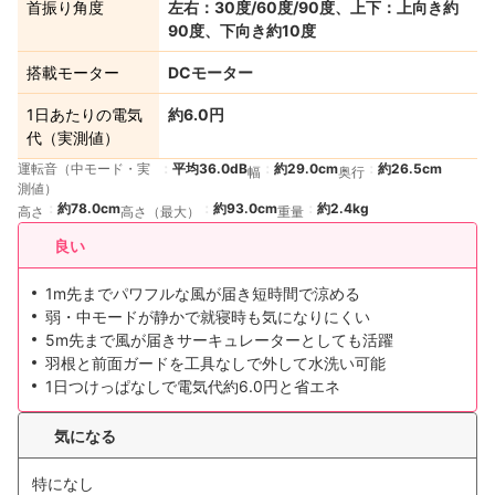
首振り角度
左右：30度/60度/90度、上下：上向き約
90度、下向き約10度
搭載モーター
DCモーター
1日あたりの電気
約6.0円
代（実測値）
運転音（中モード・実
平均36.0dB
約29.0cm
約26.5cm
幅
奥行
測値）
約78.0cm
約93.0cm
約2.4kg
高さ
高さ（最大）
重量
良い
1m先までパワフルな風が届き短時間で涼める
弱・中モードが静かで就寝時も気になりにくい
5m先まで風が届きサーキュレーターとしても活躍
羽根と前面ガードを工具なしで外して水洗い可能
1日つけっぱなしで電気代約6.0円と省エネ
気になる
特になし