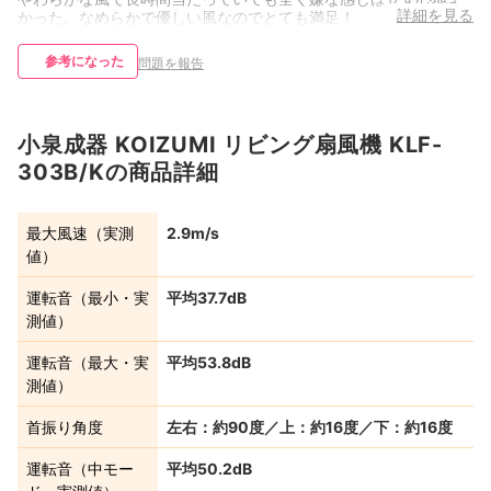
詳細を見る
かった。なめらかで優しい風なのでとても満足！
参考になった
問題を報告
小泉成器 KOIZUMI リビング扇風機 KLF-
303B/Kの商品詳細
最大風速（実測
2.9m/s
値）
運転音（最小・実
平均37.7dB
測値）
運転音（最大・実
平均53.8dB
測値）
首振り角度
左右：約90度／上：約16度／下：約16度
運転音（中モー
平均50.2dB