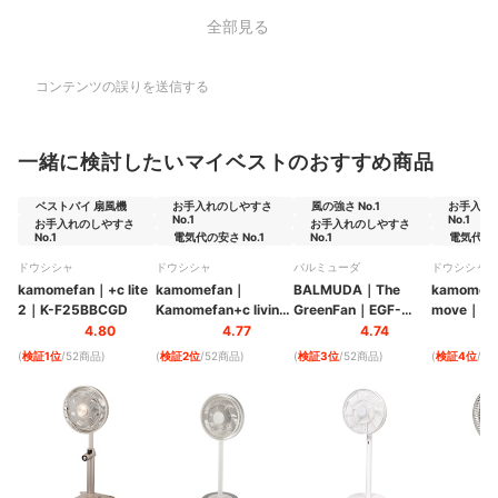
全部見る
コンテンツの誤りを送信する
一緒に検討したいマイベストのおすすめ商品
ベストバイ 扇風機
お手入れのしやすさ
風の強さ No.1
お手入れ
No.1
No.1
お手入れのしやすさ
お手入れのしやすさ
No.1
電気代の安さ No.1
No.1
電気代の安
ドウシシャ
ドウシシャ
バルミューダ
ドウシシャ
kamomefan
｜
+c lite
kamomefan
｜
BALMUDA
｜
The
kamomef
2
｜
K-F25BBCGD
Kamomefan+c living
GreenFan
｜
EGF-
move
｜
K-
｜
K-F28AYWH
1800-WG
4.80
4.77
4.74
(
検証1位
/52商品
)
(
検証2位
/52商品
)
(
検証3位
/52商品
)
(
検証4位
/5