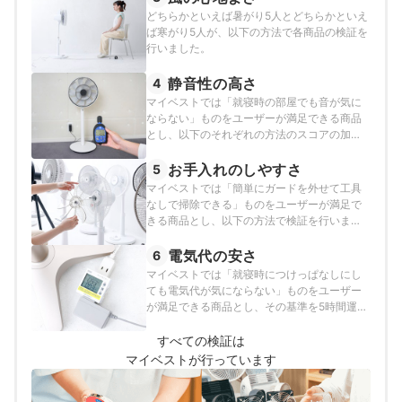
どちらかといえば暑がり5人とどちらかといえ
ば寒がり5人が、以下の方法で各商品の検証を
行いました。
静音性の高さ
4
マイベストでは「就寝時の部屋でも音が気に
ならない」ものをユーザーが満足できる商品
とし、以下のそれぞれの方法のスコアの加重
平均でおすすめ度をスコア化しました。
お手入れのしやすさ
5
マイベストでは「簡単にガードを外せて工具
なしで掃除できる」ものをユーザーが満足で
きる商品とし、以下の方法で検証を行いまし
た。
電気代の安さ
6
マイベストでは「就寝時につけっぱなしにし
ても電気代が気にならない」ものをユーザー
が満足できる商品とし、その基準を5時間運転
時の積算消費電力が0.05kWh以下と定めて以
下の方法で検証を行いました。
すべての検証は
マイベストが行っています