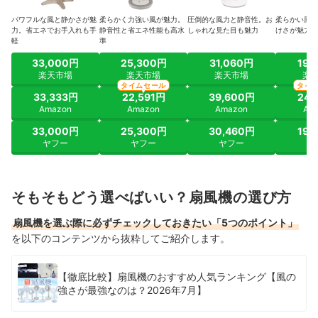
パワフルな風と静かさが魅
柔らかく力強い風が魅力。
圧倒的な風力と静音性。お
柔らかい風の
力。省エネでお手入れも手
静音性と省エネ性能も高水
しゃれな見た目も魅力
けさが魅力。
軽
準
33,000円
25,300円
31,060円
19,
楽天市場
楽天市場
楽天市場
楽
タイムセール
タイ
33,333円
22,591円
39,600円
24,
Amazon
Amazon
Amazon
Am
33,000円
25,300円
30,460円
19,
ヤフー
ヤフー
ヤフー
ヤ
そもそもどう選べばいい？扇風機の選び方
扇風機を選ぶ際に必ずチェックしておきたい「5つのポイント」
を以下のコンテンツから抜粋してご紹介します。
【徹底比較】扇風機のおすすめ人気ランキング【風の
強さが最強なのは？2026年7月】