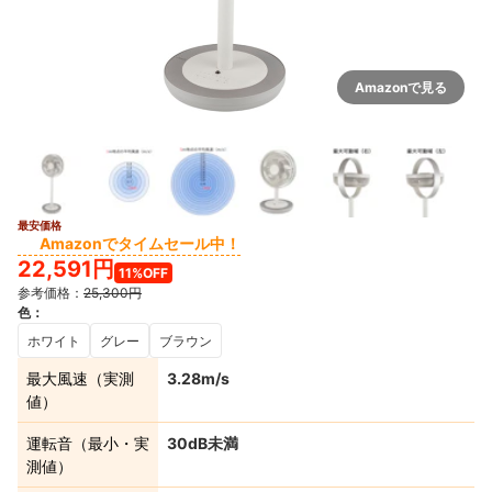
Amazonで見る
最安価格
5+
Amazonでタイムセール中！
22,591円
11%OFF
参考価格：
25,300円
色
：
ホワイト
グレー
ブラウン
最大風速（実測
3.28m/s
値）
運転音（最小・実
30dB未満
測値）