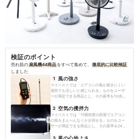
検証のポイント
売れ筋の
扇風機44商品
をすべて集めて、
徹底的に比較検証
しました
風の強さ
1
マイベストでは「エアコンの風が届きにくい
場所でも涼しいと感じられる」ものをユーザ
ーが満足できる商品とし、その基準を1m先で
の平均風速が1.6m/s以上と定めて以下の方法
で検証を行いました。
空気の攪拌力
2
マイベストでは「15畳程度の部屋でエアコン
の風をまんべんなくかき回せる」ものをユー
ザーが満足できる商品とし、その基準を24か
所の風量が0.6m3/s以上と定めて以下の方法で
検証を行いました。
風の心地よさ
3