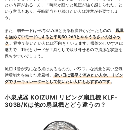
という声がある一方、「時間が経つと風圧が強く感じられた」と
いう意見もあり、長時間当たり続けたい人は注意が必要でしょ
う。
また、弱モードは平均37.7dBとある程度静かだったものの、
風量
を強めて中モードにすると平均50.2dBとややうるさいのはネッ
ク
。寝室で使いたい人には不向きといえます。掃除のしやすさは
魅力で、羽根とガードが工具なしで取り外せるので清潔な状態を
保ちやすいでしょう。
風切り音が気になる点はあるものの、パワフルな風量と高い空気
循環能力を備えた扇風機。
暑い日に素早く涼みたい人や、リビン
グでサーキュレーターとして使いたい人にもおすすめです
。
小泉成器 KOIZUMI リビング扇風機 KLF-
303B/Kは他の扇風機とどう違うの？