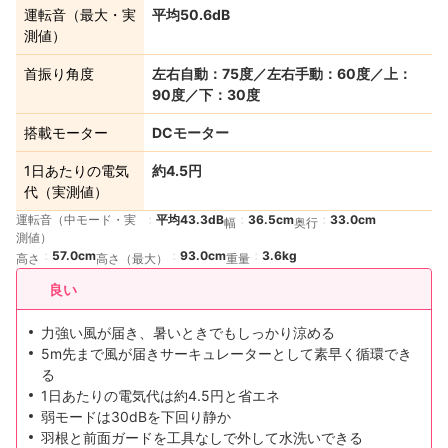
運転音（最大・実
平均50.6dB
測値）
首振り角度
左右自動：75度／左右手動：60度／上：
90度／下：30度
搭載モーター
DCモーター
1日あたりの電気
約4.5円
代（実測値）
運転音（中モード・実
平均43.3dB
36.5cm
33.0cm
幅
奥行
測値）
57.0cm
93.0cm
3.6kg
高さ
高さ（最大）
重量
良い
力強い風が届き、暑いときでもしっかり涼める
5m先まで風が届きサーキュレーターとして素早く循環でき
る
1日あたりの電気代は約4.5円と省エネ
弱モードは30dBを下回り静か
羽根と前面ガードを工具なしで外して水洗いできる