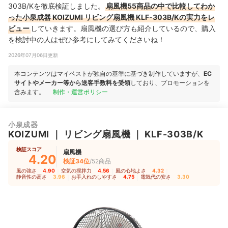
303B/Kを徹底検証しました。
扇風機55商品の中で比較してわか
った小泉成器 KOIZUMI リビング扇風機 KLF-303B/Kの実力をレ
ビュー
していきます。扇風機の選び方も紹介しているので、購入
を検討中の人はぜひ参考にしてみてくださいね！
2026年07月06日更新
本コンテンツはマイベストが独自の基準に基づき制作していますが、
EC
サイトやメーカー等から送客手数料を受領
しており、プロモーションを
含みます。
制作・運営ポリシー
小泉成器
KOIZUMI
｜
リビング扇風機
｜
KLF-303B/K
検証スコア
扇風機
4.20
検証34位
/52商品
風の強さ
4.90
｜
空気の撹拌力
4.56
｜
風の心地よさ
4.32
｜
静音性の高さ
3.96
｜
お手入れのしやすさ
4.75
｜
電気代の安さ
3.30