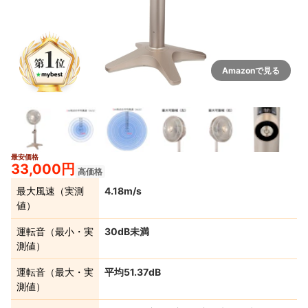
Amazonで見る
最安価格
5+
33,000円
高価格
最大風速（実測
4.18m/s
値）
運転音（最小・実
30dB未満
測値）
運転音（最大・実
平均51.37dB
測値）