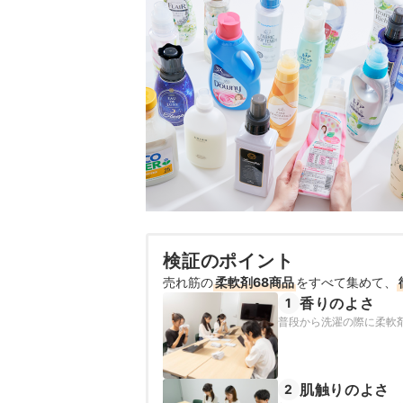
検証のポイント
売れ筋の
柔軟剤68商品
をすべて集めて、
香りのよさ
1
普段から洗濯の際に柔軟
肌触りのよさ
2