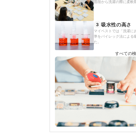
普段から洗濯の際に柔軟
吸水性の高さ
3
マイベストでは「洗濯に
準をバイレック法による吸
た。
すべての