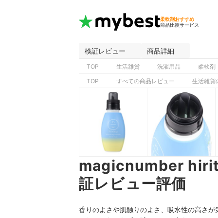
柔軟剤おすすめ
商品比較サービス
検証レビュー
商品詳細
TOP
生活雑貨
洗濯用品
柔軟剤
TOP
すべての商品レビュー
生活雑貨
magicnumber h
証レビュー評価
香りのよさや肌触りのよさ、吸水性の高さが気になる