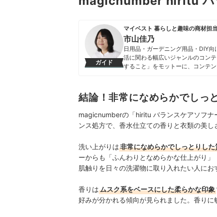
magicnumber hi
マイベスト 暮らしと趣味の商材担
市山佳乃
日用品・ガーデニング用品・DIY
活に関わる幅広いジャンルのコンテ
ガイド
すること」をモットーに、コンテン
市山佳乃のプロフィール
結論！非常になめらかでしっ
magicnumberの「hiritu バランス
ンス処方で、香水仕立ての香りと衣類の美し
洗い上がりは
非常になめらかでしっとりした
ーからも「ふんわりとなめらかな仕上がり」
肌触りを日々の洗濯物に取り入れたい人にお
香りは
ムスク系をベースにした柔らかな印象
好みが分かれる傾向が見られました。香りに