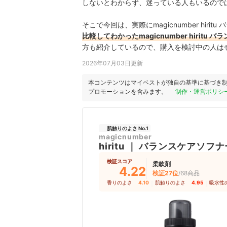
しないとわからず、迷っている人もいるので
そこで今回は、実際にmagicnumber hir
比較してわかったmagicnumber hirit
方も紹介しているので、購入を検討中の人は
2026年07月03日更新
本コンテンツはマイベストが独自の基準に基づき
プロモーションを含みます。
制作・運営ポリシ
肌触りのよさ No.1
magicnumber
hiritu
｜
バランスケアソフナ
検証スコア
柔軟剤
4.22
検証27位
/68商品
香りのよさ
4.10
｜
肌触りのよさ
4.95
｜
吸水性