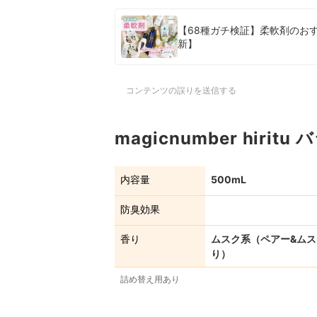
【68種ガチ検証】柔軟剤のおす
新】
コンテンツの誤りを送信する
magicnumber hir
内容量
500mL
防臭効果
香り
ムスク系（ペアー&ム
り）
詰め替え用あり