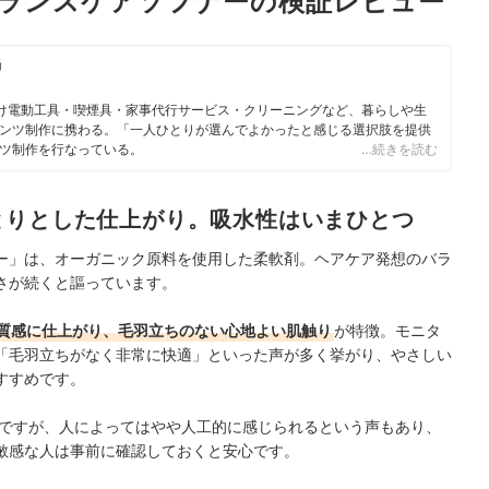
ritu バランスケアソフナーの検証レビュー
当
向け電動工具・喫煙具・家事代行サービス・クリーニングなど、暮らしや生
ンツ制作に携わる。「一人ひとりが選んでよかったと感じる選択肢を提供
ツ制作を行なっている。
…続きを読む
とりとした仕上がり。吸水性はいまひとつ
ケアソフナー」は、オーガニック原料を使用した柔軟剤。ヘアケア発想のバラ
さが続くと謳っています。
質感に仕上がり、毛羽立ちのない心地よい肌触り
が特徴。モニタ
「毛羽立ちがなく非常に快適」といった声が多く挙がり、やさしい
すすめです。
ですが、人によってはやや人工的に感じられるという声もあり、
敏感な人は事前に確認しておくと安心です。