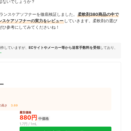
はないでしょうか？
itu バランスケアソフナーを徹底検証しました。
柔軟剤380商品の中で
u バランスケアソフナーの実力をレビュー
していきます。柔軟剤の選び
ぜひ参考にしてみてくださいね！
制作していますが、
ECサイトやメーカー等から送客手数料を受領
しており、
ー
ー
の高さ
3.69
最安価格
880円
中価格
1.7円 / 1mL