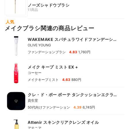
ノーズシャドウブラシ
11商品
人気
メイクブラシ関連の商品レビュー
WAKEMAKE スパチュラワイドファンデーショ
ンブラシ
OLIVE YOUNG
|
ファンデーションブラシ
4.83
1,760円
メイク キープ ミスト EX +
コーセー
|
メイクキープミスト
4.63
880円
クレ・ド・ポー ボーテ タンクッションエクラ
ルミヌ
資生堂
|
50代向けファンデーション
4.39
6,745円
Attenir スキンクリアクレンズ オイル
アテニア