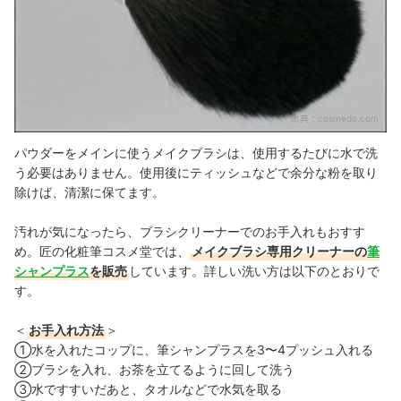
出典：
cosmedo.com
パウダーをメインに使うメイクブラシは、使用するたびに水で洗
う必要はありません。使用後にティッシュなどで余分な粉を取り
除けば、清潔に保てます。
汚れが気になったら、ブラシクリーナーでのお手入れもおすす
め。匠の化粧筆コスメ堂では、
メイクブラシ専用クリーナーの
筆
シャンプラス
を販売
しています。詳しい洗い方は以下のとおりで
す。
＜
お手入れ方法
＞
①水を入れたコップに、筆シャンプラスを3〜4プッシュ入れる
②ブラシを入れ、お茶を立てるように回して洗う
③水ですすいだあと、タオルなどで水気を取る