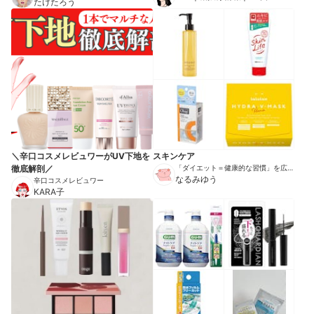
たけたろう
＼辛口コスメレビュワーがUV下地を
スキンケア
徹底解剖／
「ダイエット＝健康的な習慣」を広め
る伝道師
なるみゆう
辛口コスメレビュワー
KARA子