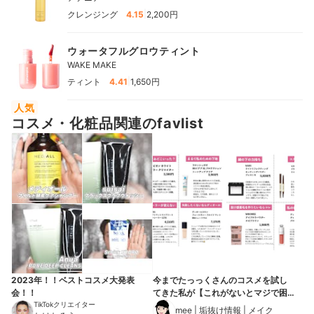
|
クレンジング
4.15
2,200円
ウォータフルグロウティント
WAKE MAKE
|
ティント
4.41
1,650円
人気
コスメ・化粧品関連のfavlist
2023年！！ベストコスメ大発表
今までたっっくさんのコスメを試し
会！！
てきた私が【これがないとマジで困
TikTokクリエイター
る】リピートコスメ8選
mee | 垢抜け情報 | メイク