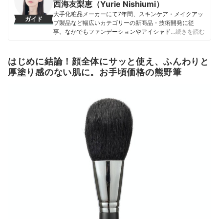
西海友梨恵（Yurie Nishiumi）
大手化粧品メーカーにて7年間、スキンケア・メイクアッ
ガイド
プ製品など幅広いカテゴリーの新商品・技術開発に従
事。なかでもファンデーションやアイシャドウ、口紅な
…続きを読む
どの技術開発を専門とし、日本国内はもちろん海外市場
向けの商品開発も多数経験。 現在はマイベストで年間
1500点以上のコスメを比較検証。開発現場で培った知識
はじめに結論！顔全体にサッと使え、ふんわりと
をもとに、成分や処方の背景をふまえながら、専門的な
厚塗り感のない肌に。お手頃価格の熊野筆
内容もユーザーにわかりやすく伝えることを大切にしな
がらコンテンツを制作している。
西海友梨恵（Yurie Nishiumi）のプロフィール