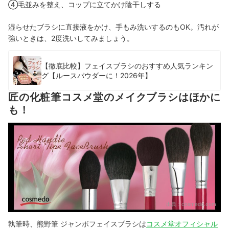
④毛並みを整え、コップに立てかけ陰干しする
湿らせたブラシに直接液をかけ、手もみ洗いするのもOK。汚れが
強いときは、2度洗いしてみましょう。
【徹底比較】フェイスブラシのおすすめ人気ランキン
グ【ルースパウダーに！2026年】
匠の化粧筆コスメ堂のメイクブラシはほかに
も！
出典：
cosmedo.com
執筆時、熊野筆 ジャンボフェイスブラシは
コスメ堂オフィシャル