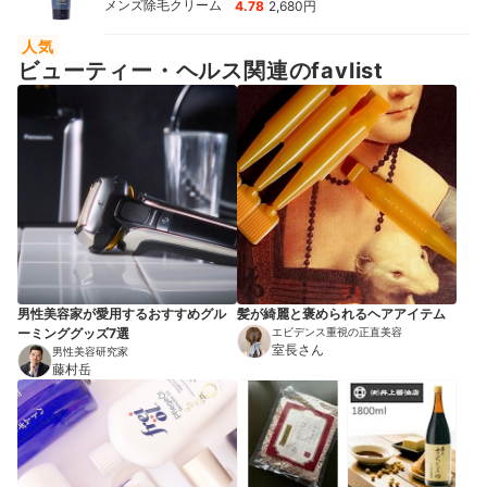
|
メンズ除毛クリーム
4.78
2,680円
人気
ビューティー・ヘルス関連のfavlist
男性美容家が愛用するおすすめグル
髪が綺麗と褒められるヘアアイテム
ーミンググッズ7選
エビデンス重視の正直美容
室長さん
男性美容研究家
藤村岳