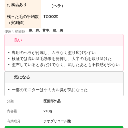
付属品あり
（ヘラ）
残った毛の平均数
17.00本
（実測値）
腕、脚、背中、脇、胸
使用可能部位
良い
専用のヘラが付属し、ムラなく塗り広げやすい
検証では高い除毛効果を発揮し、大半の毛を取り除けた
塗布しているときだけでなく、流したあとも不快感が少ない
気になる
一部のモニターはケミカル臭が気になった
分類
医薬部外品
内容量
210g
有効成分
チオグリコール酸