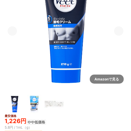
Amazonで見る
最安価格
1,226円
やや低価格
5.8円 / 1mL（g）