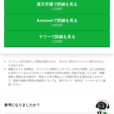
楽天市場で詳細を見る
1,226円
Amazonで詳細を見る
1,500円
ヤフーで詳細を見る
1,226円
コンテンツ内で紹介した商品を購入すると、売上の一部がマイベストに還元されるこ
とがあります。
掲載されている情報は、マイベストが独自にリサーチした時点の情報、または各商品
のJANコードをもとにECサイトが提供するAPIを使用し自動で生成しています。掲載
価格に変動がある場合や、登録ミス等の理由により情報が異なる場合がありますの
で、最新の価格や商品の詳細等については、各ECサイト・販売店・メーカーよりご確
認ください。
参考になりましたか？