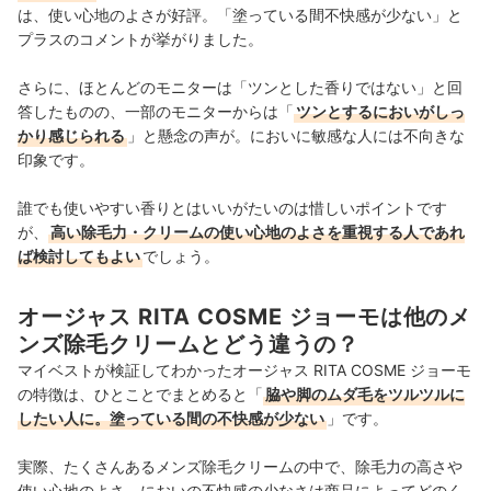
は、使い心地のよさが好評。「塗っている間不快感が少ない」と
プラスのコメントが挙がりました。
さらに、ほとんどのモニターは「ツンとした香りではない」と回
答したものの、
一部のモニターからは「
ツンとするにおいがしっ
かり感じられる
」と懸念の声が。においに敏感な人には不向きな
印象です。
誰でも使いやすい香りとはいいがたいのは惜しいポイントです
が、
高い除毛力・クリームの使い心地のよさを重視する人であれ
ば検討してもよい
でしょう。
オージャス RITA COSME ジョーモは他のメ
ンズ除毛クリームとどう違うの？
マイベストが検証してわかったオージャス RITA COSME ジョーモ
の特徴は、ひとことでまとめると「
脇や脚のムダ毛をツルツルに
したい人に。塗っている間の不快感が少ない
」です。
実際、たくさんあるメンズ除毛クリームの中で、除毛力の高さや
使い心地のよさ、においの不快感の少なさは商品によってどのく