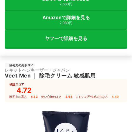
2,680円
Amazonで詳細を見る
2,980円
ヤフーで詳細を見る
除毛力の高さ No.1
レキットベンキーザー・ジャパン
Veet Men
｜
除毛クリーム 敏感肌用
検証スコア
4.72
除毛力の高さ
4.83
｜
使い心地のよさ
4.65
｜
においの不快感の少なさ
4.40