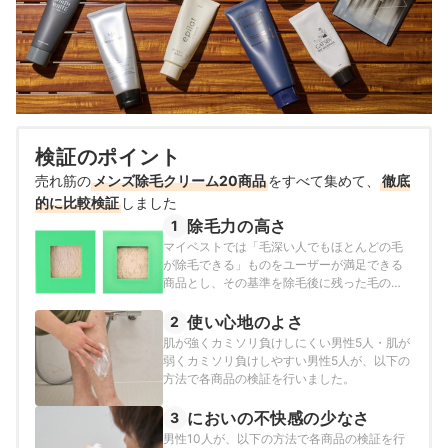
検証のポイント
売れ筋の
メンズ除毛クリーム20商品
をすべて集めて、
徹底
的に比較検証
しました
除毛力の高さ
1
マイベストでは「毛深い人でもほとんどの毛
が除毛できる」ものをユーザーが満足できる
商品とし、その基準を除毛後に残った毛の本
数が30本以下と定めて以下の方法で検証を行
いました。
使い心地のよさ
2
肌が強くカミソリ負けしにくい男性5人・肌が
弱くカミソリ負けしやすい男性5人が、以下の
方法で各商品の検証を行いました。
においの不快感の少なさ
3
男性10人が、以下の方法で各商品の検証を行