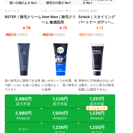
使い心地のよさ No.1
除毛力の高さ No.1
さ No.1
ウォークス
レキットベンキーザー・ジ
SCHICK ASIA
ャパン
BSTEP
｜
除毛クリーム
Veet Men
｜
除毛クリ
Schick
｜
スタイリング
ーム 敏感肌用
パートナー ボディヘア
リムーバー
4.78
4.72
4.12
(
検証1位
/20商品
)
(
検証2位
/20商品
)
(
検証14位
/20商品
)
高い除毛力に期待できる実
使いやすいヘラが付属。使
塗布中に不快感が少ないの
力派！においも使い心地も
い心地がよく、高い除毛力
は魅力。ただし肝心の除毛
マイルド
も発揮
効果には期待できない
2,680円
1,226円
1,251円
楽天市場
楽天市場
楽天市場
タイムセール
2,980円
1,500円
1,236円
Amazon
Amazon
Amazon
1,226円
1,255円
ヤフー
ヤフー
ヤフー