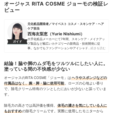
オージャス RITA COSME ジョーモの検証レ
ビュー
元化粧品開発者／マイベスト コスメ・スキンケア・ヘア
ケア担当
西海友梨恵（Yurie Nishiumi）
大手化粧品メーカーにて7年間、スキンケア・メイクアッ
ガイド
プ製品など幅広いカテゴリーの新商品・技術開発に従
事。なかでもファンデーションやアイシャドウ、口紅な
…続きを読む
どの技術開発を専門とし、日本国内はもちろん海外市場
向けの商品開発も多数経験。 現在はマイベストで年間
1500点以上のコスメを比較検証。開発現場で培った知識
結論！脇や脚のムダ毛をツルツルにしたい人に。
をもとに、成分や処方の背景をふまえながら、専門的な
塗っている間の不快感が少ない
内容もユーザーにわかりやすく伝えることを大切にしな
がらコンテンツを制作している。
オージャスのRITA COSME「ジョーモ」は
ヘラやスポンジなどの
西海友梨恵（Yurie Nishiumi）のプロフィール
付属品はなく、腕・脚・脇に使用可能
。ローズの心地よい香り
で、除毛クリーム特有のツンとしたにおいが少ないと謳っていま
す。
除毛力の高さでは高評価を獲得。
体毛の濃さを気にしている人に
もおすすめ
の除毛クリームです。実際に使用したモニターから