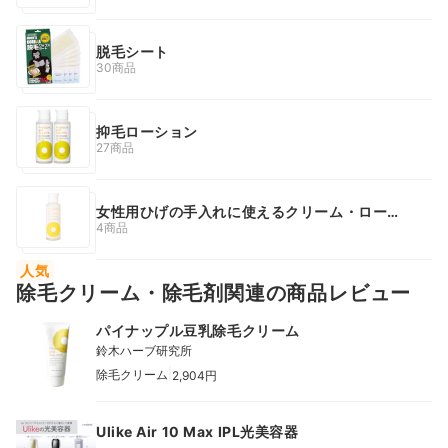
脱毛シート
30商品
抑毛ローション
27商品
女性用ひげの手入れに使えるクリーム・ローシ
ョン
4商品
人気
除毛クリーム・除毛剤関連の商品レビュー
パイナップル豆乳除毛クリーム
鈴木ハーブ研究所
|
除毛クリーム
2,904円
Ulike Air 10 Max IPL光美容器