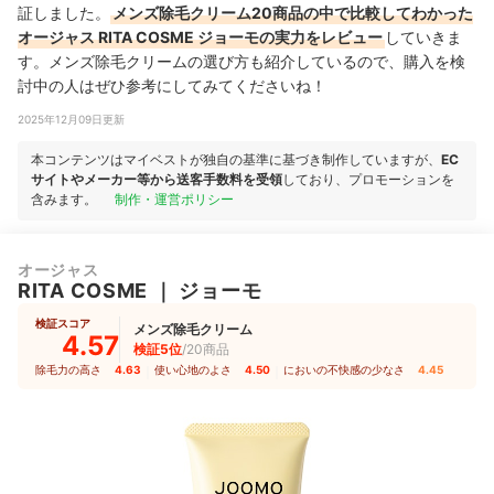
証しました。
メンズ除毛クリーム20商品の中で比較してわかった
オージャス RITA COSME ジョーモの実力をレビュー
していきま
す。メンズ除毛クリームの選び方も紹介しているので、購入を検
討中の人はぜひ参考にしてみてくださいね！
2025年12月09日更新
本コンテンツはマイベストが独自の基準に基づき制作していますが、
EC
サイトやメーカー等から送客手数料を受領
しており、プロモーションを
含みます。
制作・運営ポリシー
オージャス
RITA COSME
｜
ジョーモ
検証スコア
メンズ除毛クリーム
4.57
検証5位
/20商品
除毛力の高さ
4.63
｜
使い心地のよさ
4.50
｜
においの不快感の少なさ
4.45