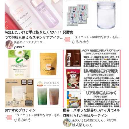
時短したいけど手は抜きたくない！1
発酵食
つで何役も使えるスキンケアアイテ
「ダイエット＝健康的な習慣」を広め
る伝道師
なるみゆう
ム10選♪
美容系インスタグラマー
yuna *
おすすめプロテイン
世界一ズボラな限界OLが1ヶ月で4キ
「ダイエット＝健康的な習慣」を広め
ロ痩せられた毎日ルーティン
る伝道師
なるみゆう
金欠だけど綺麗になりたい20代OL
桃式部ちゃん