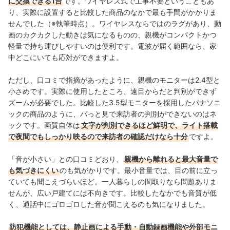
に交換できる1台
です。ワイヤレス式で工事不要ということもあ
り、実際に設置すると比較した商品のなかで最も手間がかかりま
せんでした（※執筆時点）。ワイヤレスならではのラグがあり、動
画のカクカクした動きは
気になるものの、親機がコンパクトかつ
軽量で持ち運びしやすいのは便利です。電波が届く範囲なら、家
中どこにいても応対ができますよ。
ただし、口コミで指摘があったように、親機のモニターは2.4型と
小さめです。実際に使用したところ、遠目からだと判別ができず
ズームが必要でした。比較した3.5型モニターを採用したパナソニ
ックの商品のように、パっと見で来訪者の判別ができないのはネ
ックです。画質自体は
文字が判別できるほど鮮明で、ライト搭載
で夜間でもしっかり映るので来訪者の確認だけなら十分
ですよ。
「音が小さい」との口コミどおり、
親機から離れると最大音量で
も気づきにくい
のも気がかりです。最小音量では、目の前に立っ
ていても聞こえづらいほど。一人暮らしの間取りなら問題ありま
せんが、広い戸建てには不向きです。比較したなかでも音質が低
く、通話中にゴロゴロした音が聞こえるのも気になりました。
防犯機能としては、静止画による手動・自動録画機能や外部モニ