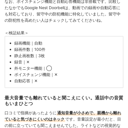
なお、ボイスチェンジ機能と自動応答機能は非搭載です。比較し
たなかでもGoogle Nest Doorbellは、動画での録画や自動応答に
も対応しており、留守中の防犯機能に特化していました。留守中
の防犯性を高めたい人はチェックしてみてくださいね。
＜検証結果＞
録画機能｜自動
録画件数｜100件
静止画枚数｜3枚
録音｜✕
外モニター機能｜◯
ボイスチェンジ機能｜✕
自動応答｜✕
最大音量でも離れていると聞こえにくい。通話中の音質
もいまひとつ
口コミで指摘があったように
通知音量が小さめで、親機から離れ
ていると気づきにくいのはネック
です。音量設定が最小だと、目
の前に立っていても聞こえませんでした。ライトなどの視覚的な