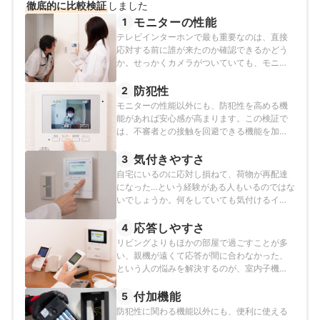
徹底的に比較検証
しました
モニターの性能
1
テレビインターホンで最も重要なのは、直接
応対する前に誰が来たのか確認できるかどう
か。せっかくカメラがついていても、モニタ
ーで確認しづらければ意味がありません。今
回は監修者と一緒に、すべてのインターホン
防犯性
2
を設置し使用してみてモニターの性能を検証
モニターの性能以外にも、防犯性を高める機
しました。以下の評価項目に沿って、来訪者
能があれば安心感が高まります。この検証で
をしっかり確認できるモニターの品質・機能
は、不審者との接触を回避できる機能を加点
を備えた商品を高評価にしました。＜評価項
することで防犯性を評価しました。＜評価項
目＞画質のよさ撮影範囲の広さモニターサイ
目＞録画機能：手動・自動録画対応、録画件
気付きやすさ
3
ズの大きさライト点灯の有無ズーム機能の有
数、連続画像録画機能の有無、動画録画・録
自宅にいるのに応対し損ねて、荷物が再配達
無
音を確認ボイスチェンジ機能：高い声を低い
になった…という経験がある人もいるのではな
声に変換する機能の有無定型文応答機能：定
いでしょうか。何をしていても気付けるイン
型文をスピーカーから発する機能の有無玄関
ターホンであれば、そのようなストレスがあ
モニター機能：来訪時以外でも室内親機から
りません。以下の評価項目に沿って、気付き
応答しやすさ
4
外の様子が確認できる機能の有無
やすさを評価しました。＜評価項目＞音の気
リビングよりもほかの部屋で過ごすことが多
付きやすさ：最大音量・最小音量のとき、イ
い、親機が遠くて応答が間に合わなかった、
ンターホンの目の前・キッチンでの洗い物
という人の悩みを解決するのが、室内子機や
中・ドアを挟んだ隣室の3つの状況で気付ける
増設モニターの有無。さらに外出先で応答で
音かライト通知機能：音だけでなく、ライト
きるスマホ連携タイプであれば、いつでもど
付加機能
5
の点滅など視覚による通知があるか音量調節
こでも応対できます。以下の評価項目に沿っ
防犯性に関わる機能以外にも、便利に使える
の可否：呼び出し音量、通話音量をそれぞれ
て加点し、応答しやすさを評価しました。＜