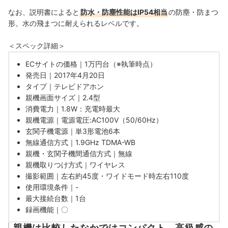
なお、説明書によると
防水・防塵性能はIP54相当
の防塵・防まつ
形。水の飛まつに耐えられるレベルです。
＜スペック詳細＞
ECサイトの価格｜1万円台（※執筆時点）
発売日｜2017年4月20日
タイプ｜テレビドアホン
親機画面サイズ｜
2.4型
消費電力｜1.8W：充電時最大
親機電源｜電源電圧:AC100V（50/60Hz）
玄関子機電源｜
単3形電池6本
無線通信方式｜1.9GHz TDMA-WB
親機・玄関子機間通信方式｜無線
親機取りつけ方式｜ワイヤレス
撮影範囲｜左右約45度・ワイドモード時左右110度
使用環境条件｜-
最大接続台数｜1台
録画機能｜〇
親機は比較したなかではコンパクト。高級感の