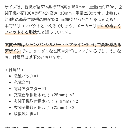
サイズは、親機が幅57×奥行27×高さ150mm・重量は約170g、玄
関子機が幅100×奥行42×高さ130mm・重量220gです。比較した
約8割の商品で親機の幅が130mm前後だったことをふまえると、
本商品はコンパクトといえるでしょう。メーカーは
手に心地よく
フィットする形状
だと謳っています。
玄関子機はシャンパンシルバー・ヘアライン仕上げで高級感ある
デザイン
です。さまざまな玄関や外壁にマッチするでしょう。な
お、付属品は以下のとおりです。
＜付属品＞
電池パック×1
充電台×1
電源アダプター×1
充電台壁掛用木ねじ（25mm）×2
玄関子機取付用木ねじ（16mm）×2
玄関子機取付用ねじ（25mm）×2
取扱説明書×1