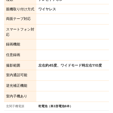
親機取り付け方式
ワイヤレス
両面テープ対応
スマートフォン対
応
録画機能
任意録画
撮影範囲
左右約45度、ワイドモード時左右110度
室内通話可能
逆光補正機能
室内子機あり
玄関子機電源
乾電池（単3形電池6本）