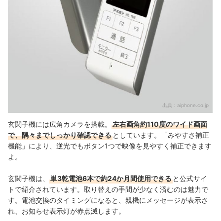
出典：
aiphone.co.jp
玄関子機には広角カメラを搭載。
左右画角約110度のワイド画面
で、隅々までしっかり確認できる
としています。「みやすさ補正
機能」により、逆光でもボタン1つで映像を見やすく補正できます
よ。
玄関子機は、
単3乾電池6本で約24か月間使用できる
と公式サイ
トで紹介されています。取り替えの手間が少なく済むのは魅力で
す。電池交換のタイミングになると、親機にメッセージが表示さ
れ、お知らせ表示灯が赤点滅します。