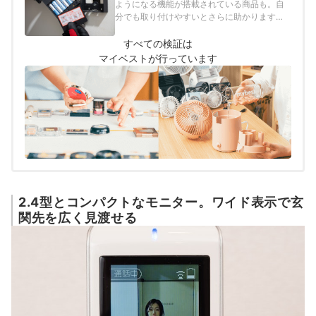
ようになる機能が搭載されている商品も。自
調節できるか
評価項目＞室内子機・持ち運べる親機の有無
分でも取り付けやすいとさらに助かりますよ
スマホ連携の可否室内モニターの増設の可否
ね。以下の評価項目に沿って加点し、便利に
固定電話との連携の可否
使える付加機能を備えているものほど高評価
すべての検証は
にしました。＜評価項目＞火災報知器などの
マイベストが行っています
ほかの機器と接続できるものを加点通話方
式：一般的な自動交互通話だけでなく、音声
応答・プレストーク通話・インターホン子機
側からの通話（ただいまコール）できるもの
を加点取り付けの手軽さ：配線工事が不要、
配線工事は必要だが工事に資格が不要なもの
を加点
2.4型とコンパクトなモニター。ワイド表示で玄
関先を広く見渡せる