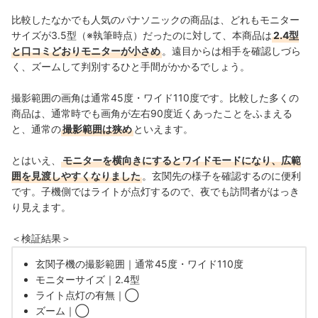
比較したなかでも人気のパナソニックの商品は、どれもモニター
サイズが3.5型（※執筆時点）だったのに対して、本商品は
2.4型
と口コミどおりモニターが小さめ
。遠目からは相手を確認しづら
く、ズームして判別するひと手間がかかるでしょう。
撮影範囲の画角は通常45度・ワイド110度です。比較した多くの
商品は、通常時でも画角が左右90度近くあったことをふまえる
と、通常の
撮影範囲は狭め
といえます。
とはいえ、
モニターを横向きにするとワイドモードになり、広範
囲を見渡しやすくなりました
。玄関先の様子を確認するのに便利
です。子機側ではライトが点灯するので、夜でも訪問者がはっき
り見えます。
＜検証結果＞
玄関子機の撮影範囲｜通常45度・ワイド110度
モニターサイズ｜2.4型
ライト点灯の有無｜◯
ズーム｜◯