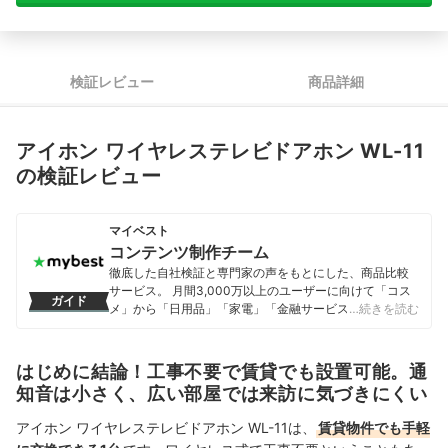
検証レビュー
商品詳細
アイホン ワイヤレステレビドアホン WL-11
の検証レビュー
マイベスト
コンテンツ制作チーム
徹底した自社検証と専門家の声をもとにした、商品比較
サービス。 月間3,000万以上のユーザーに向けて「コス
ガイド
メ」から「日用品」「家電」「金融サービス」まで、ベ
…続きを読む
ストな商品を選んでもらうために、毎日コンテンツを制
作中。
コンテンツ制作チームのプロフィール
はじめに結論！工事不要で賃貸でも設置可能。通
知音は小さく、広い部屋では来訪に気づきにくい
アイホン ワイヤレステレビドアホン WL-11は、
賃貸物件でも手軽