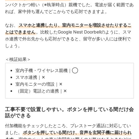
ンパクトかつ軽い（※執筆時点）親機でした。電波が届く範囲であ
れば、家中持ち運んでどこからでも応対できますよ。
なお、
スマホと連携したり、室内モニターを増設させたりするこ
とはできません
。比較したGoogle Nest Doorbellのように、スマ
ホ連携で外出先からも応対ができると、留守が多い人には便利で
しょう。
＜検証結果＞
室内子機・ワイヤレス親機｜◯
スマホ連携｜✕
室内モニターの増設｜✕
（固定）電話との連携｜✕
工事不要で設置しやすい。ボタンを押している間だけ会
話ができる
付加機能をチェックしたところ、プレストーク通話に対応してい
ました。
ボタンを押している間だけ、音声を玄関子機に届けられ