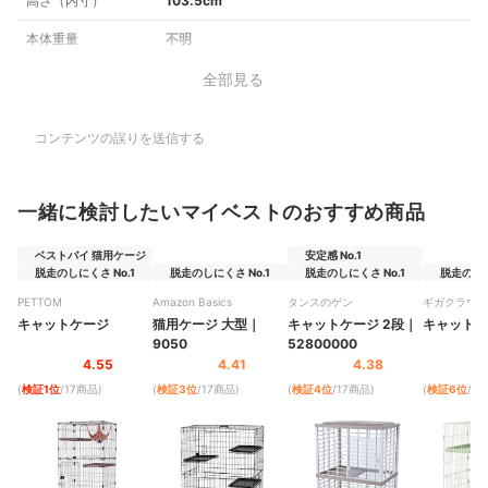
高さ（内寸）
103.5cm
本体重量
不明
全部見る
コンテンツの誤りを送信する
一緒に検討したいマイベストのおすすめ商品
ベストバイ 猫用ケージ
安定感 No.1
脱走のしにくさ No.1
脱走のしにくさ No.1
脱走のしにくさ No.1
脱走のしに
PETTOM
Amazon Basics
タンスのゲン
ギガクラウド
ー・ジャパン
キャットケージ
猫用ケージ 大型
｜
キャットケージ 2段
｜
キャットケ
9050
52800000
4.55
4.41
4.38
(
検証1位
/17商品
)
(
検証3位
/17商品
)
(
検証4位
/17商品
)
(
検証6位
/1