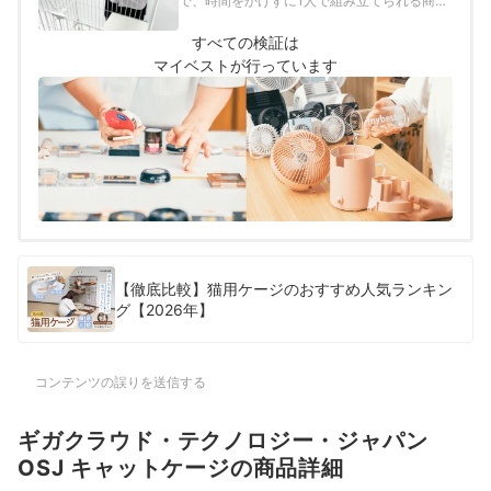
で、時間をかけずに1人で組み立てられる商
品」とし、以下の方法で各商品の検証を行い
ました。
すべての検証は
マイベストが行っています
【徹底比較】猫用ケージのおすすめ人気ランキン
グ【2026年】
コンテンツの誤りを送信する
ギガクラウド・テクノロジー・ジャパン
OSJ キャットケージの商品詳細