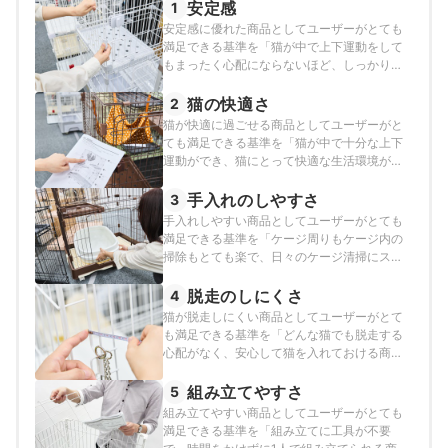
安定感
1
安定感に優れた商品としてユーザーがとても
満足できる基準を「猫が中で上下運動をして
もまったく心配にならないほど、しっかりし
た作りの商品」とし、以下の方法で各商品の
検証を行いました。
猫の快適さ
2
猫が快適に過ごせる商品としてユーザーがと
ても満足できる基準を「猫が中で十分な上下
運動ができ、猫にとって快適な生活環境が整
っている商品」とし、以下の方法で各商品の
検証を行いました。
手入れのしやすさ
3
手入れしやすい商品としてユーザーがとても
満足できる基準を「ケージ周りもケージ内の
掃除もとても楽で、日々のケージ清掃にスト
レスを感じにくい商品」とし、以下の方法で
各商品の検証を行いました。
脱走のしにくさ
4
猫が脱走しにくい商品としてユーザーがとて
も満足できる基準を「どんな猫でも脱走する
心配がなく、安心して猫を入れておける商
品」とし、以下の方法で各商品の検証を行い
ました。
組み立てやすさ
5
組み立てやすい商品としてユーザーがとても
満足できる基準を「組み立てに工具が不要