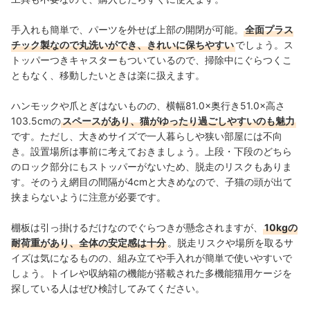
手入れも簡単で、パーツを外せば上部の開閉が可能。
全面プラス
チック製なので丸洗いができ、きれいに保ちやすい
でしょう。ス
トッパーつきキャスターもついているので、掃除中にぐらつくこ
ともなく、移動したいときは楽に扱えます。
ハンモックや爪とぎはないものの、横幅81.0×奥行き51.0×高さ
103.5cmの
スペースがあり、猫がゆったり過ごしやすいのも魅力
です。ただし、大きめサイズで一人暮らしや狭い部屋には不向
き。設置場所は事前に考えておきましょう。上段・下段のどちら
の
ロック部分にもストッパーがないため、脱走のリスクもありま
す。そのうえ網目の間隔が4cmと大きめなので、
子猫の頭が出て
挟まらないように注意が必要です。
棚板は引っ掛けるだけなのでぐらつきが懸念されますが、
10kgの
耐荷重があり、全体の安定感は十分
。脱走リスクや場所を取るサ
イズは
気になるものの、組み立てや手入れが簡単で使いやすいで
しょう。トイレや収納箱の機能が搭載された多機能猫用ケージを
探している人はぜひ検討してみてください。