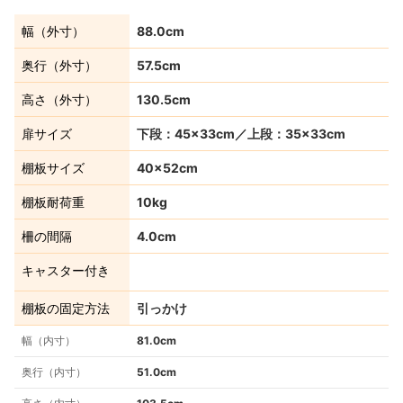
幅（外寸）
88.0cm
奥行（外寸）
57.5cm
高さ（外寸）
130.5cm
扉サイズ
下段：45×33cm／上段：35×33cm
棚板サイズ
40×52cm
棚板耐荷重
10kg
柵の間隔
4.0cm
キャスター付き
棚板の固定方法
引っかけ
幅（内寸）
81.0cm
奥行（内寸）
51.0cm