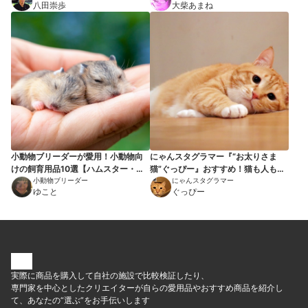
八田崇歩
大柴あまね
小動物ブリーダーが愛用！小動物向
にゃんスタグラマー『“お太りさま
けの飼育用品10選【ハムスター・モ
猫”ぐっぴー』おすすめ！猫も人も幸
モンガ・インコに！】
小動物ブリーダー
せになる猫グッズ7選
にゃんスタグラマー
ゆこと
ぐっぴー
実際に商品を購入して自社の施設で比較検証したり、
専門家を中心としたクリエイターが自らの愛用品やおすすめ商品を紹介し
て、あなたの“選ぶ”をお手伝いします