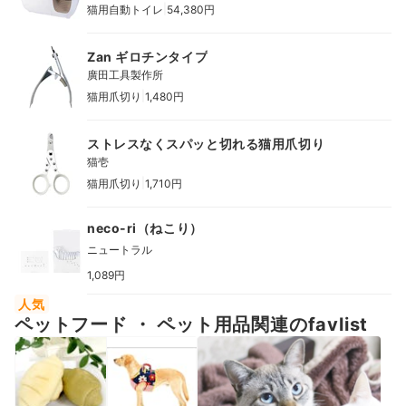
|
猫用自動トイレ
54,380円
Zan ギロチンタイプ
廣田工具製作所
|
猫用爪切り
1,480円
ストレスなくスパッと切れる猫用爪切り
猫壱
|
猫用爪切り
1,710円
neco-ri（ねこり）
ニュートラル
1,089円
人気
ペットフード ・ ペット用品関連のfavlist