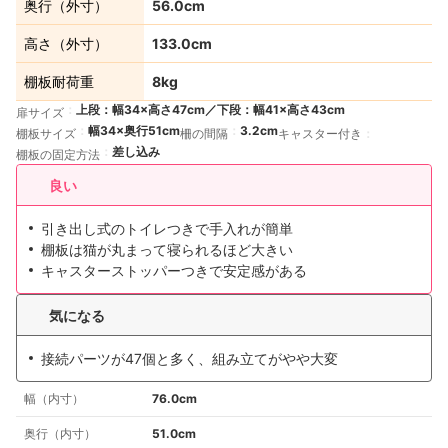
奥行（外寸）
56.0cm
高さ（外寸）
133.0cm
棚板耐荷重
8kg
上段：幅34×高さ47cm／下段：幅41×高さ43cm
扉サイズ
幅34×奥行51cm
3.2cm
棚板サイズ
柵の間隔
キャスター付き
差し込み
棚板の固定方法
良い
引き出し式のトイレつきで手入れが簡単
棚板は猫が丸まって寝られるほど大きい
キャスターストッパーつきで安定感がある
気になる
接続パーツが47個と多く、組み立てがやや大変
幅（内寸）
76.0cm
奥行（内寸）
51.0cm