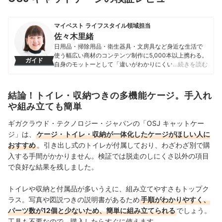
マイベスト ライフスタイル領域担当
佐々木里緒
日用品・掃除用品・衛生器具・文房具など身近な生活で
使う幅広い商材のコンテンツ制作に5,000本以上携わる。
ガイド
自身のモットーとして「違いがわかりにくい商材だから
…続きを読む
こそ、実際に検証しなければわからない情報を届けるこ
と」を心掛け、情報発信を行っている。
佐々木里緒のプロフィール
結論！トイレ・収納つきの多機能ケージ。手入れ
や組み立ても簡単
ギガクラウド・テクノロジー・ジャパンの「OSJ キャットケー
ジ」は、
ケージ・トイレ・収納が一体化したケージがほしい人に
おすすめ
。引き出し式のトイレが付属しており、わざわざ別で購
入する手間がかかりません。検証では脱走のしにくさ以外の項目
で良好な結果を残しました。
トイレや収納と付属品が多いうえに、組み立てやすさもトップク
ラス。写真や図説つきの説明書があるため
手順がわかりやすく、
パーツ数が12個と少ないため、簡単に組み立てられる
でしょう。
工具も不要なので、購入したらすぐに使えます。