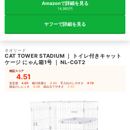
Amazonで詳細を見る
14,980円
ヤフーで詳細を見る
ネオリード
CAT TOWER STADIUM
｜
トイレ付きキャット
ケージ にゃん箱1号
｜
NL-CGT2
検証スコア
4.51
安定感
4.60
｜
猫の快適さ
4.40
｜
手入れのしやすさ
4.70
｜
脱走のしにくさ
4.38
｜
組み立てやすさ
3.80