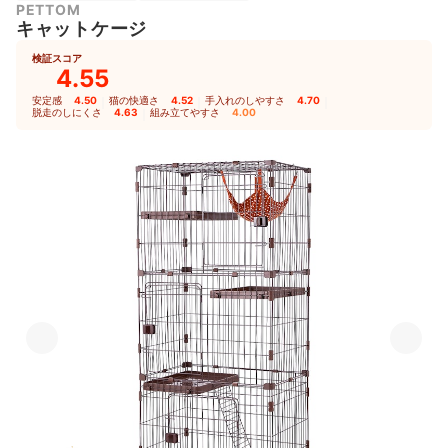
PETTOM
キャットケージ
検証スコア
4.55
安定感
4.50
｜
猫の快適さ
4.52
｜
手入れのしやすさ
4.70
｜
脱走のしにくさ
4.63
｜
組み立てやすさ
4.00