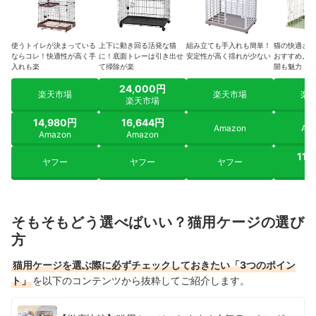
使うトイレが決まっている
上下に動き回る活発な猫
組み立ても手入れも簡単！
猫の快適さを
ならコレ！快適性が高く手
に！底面トレーは引き出せ
安定性が高く揺れが少ない
おすすめ。4
入れも楽
て掃除が楽
開も魅力
24,000円
楽天市場
楽天市場
楽
楽天市場
14,980円
16,644円
Amazon
Am
Amazon
Amazon
11,
ヤフー
ヤフー
ヤフー
ヤ
そもそもどう選べばいい？猫用ケージの選び
方
猫用ケージを選ぶ際に必ずチェックしておきたい「3つのポイン
ト」
を以下のコンテンツから抜粋してご紹介します。