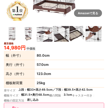
Amazonで見る
最安価格
9+
14,980円
中価格
幅（外寸）
80.0cm
奥行（外寸）
57.0cm
高さ（外寸）
123.0cm
棚板耐荷重
25kg
上段：幅33×高さ49.5cm／下段：幅39.5×高さ42.5cm
扉サイズ
幅31.5×奥行48.5cm
3.1cm
棚板サイズ
柵の間隔
キャスター付き
差し込み
棚板の固定方法
良い