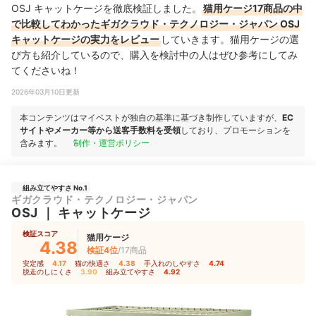
OSJ キャットケージを徹底検証しました。
猫用ケージ17商品の中
で比較してわかったギガクラウド・テクノロジー・ジャパン OSJ
キャットケージの実力をレビュー
していきます。猫用ケージの選
び方も紹介しているので、購入を検討中の人はぜひ参考にしてみ
てくださいね！
2026年03月10日更新
本コンテンツはマイベストが独自の基準に基づき制作していますが、
EC
サイトやメーカー等から送客手数料を受領
しており、プロモーションを
含みます。
制作・運営ポリシー
組み立てやすさ No.1
ギガクラウド・テクノロジー・ジャパン
OSJ
｜
キャットケージ
検証スコア
猫用ケージ
4.38
検証4位
/17商品
安定感
4.17
｜
猫の快適さ
4.38
｜
手入れのしやすさ
4.74
｜
脱走のしにくさ
3.90
｜
組み立てやすさ
4.92