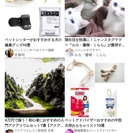
ペットシッターがおすすめする犬の
猫生活を快適に！ニャンスタグラマ
健康グッズ10選
ー『ルカ・珊瑚・くらら』が愛用す
ペットシッター/セミナー講師
る猫用品10選
ニャンスタグラマー
犬寿司
ルカ・珊瑚・くらら
4万円で揃う！初心者におすすめの入
ペットアドバイザーおすすめの中型
門アクアリウムセット7選【アクアリ
犬用おもちゃリスト10選
ウム専門店スタッフが厳選】
アクアフォレスト新宿店 店長
動物看護士/ペットアドバイザー