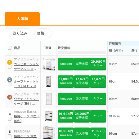
人気順
絞り込み
価格
詳細情報
商品
画像
最安価格
幅（外寸）
奥行
アイリスオーヤマ
29,980円
1
Amazon
楽天市場
コンビネーション
93cm
65c
ヤフー
サークル にゃんこ
向け3段セット
アイリスオーヤマ
17,990円
17,471円
17,471円
2
ルーフキャットケ
69cm
54.5
Amazon
楽天市場
ヤフー
ージ
｜
RFC-704
アイリスオーヤマ
3
Amazon
楽天市場
ヤフー
ウッディキャット
90cm
60c
ケージ 3段
｜
PWCR-963
Amazon Basics
16,644円
24,000円
4
ヤフー
猫用ケージ 大型
｜
91.0cm
57.0
Amazon
楽天市場
9050
10,384円
11,597円
FEANDREA
5
楽天市場
91cm
57c
Amazon
ヤフー
猫用ケージ 大型