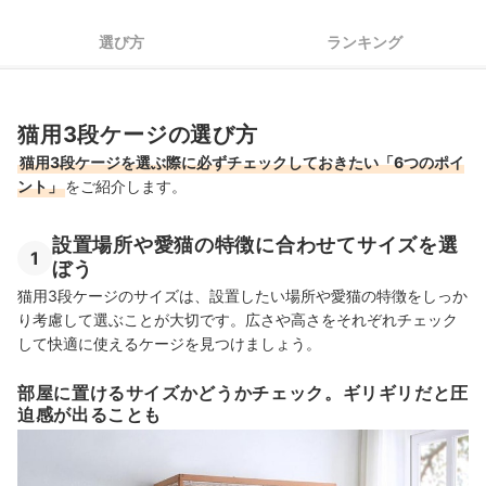
5
安全面への配慮も要チェック
選び方
ランキング
6
キャスター付きは掃除に便利
猫用3段ケージ全26商品おすすめ人気ランキング
猫用3段ケージの選び方
猫用3段ケージのレイアウトのポイントは？
猫用3段ケージを選ぶ際に必ずチェックしておきたい「6つのポイ
ント」
をご紹介します。
猫用3段ケージの売れ筋ランキングもチェック！
設置場所や愛猫の特徴に合わせてサイズを選
1
ぼう
猫用3段ケージのサイズは、設置したい場所や愛猫の特徴をしっか
り考慮して選ぶことが大切です。広さや高さをそれぞれチェック
して快適に使えるケージを見つけましょう。
部屋に置けるサイズかどうかチェック。ギリギリだと圧
迫感が出ることも