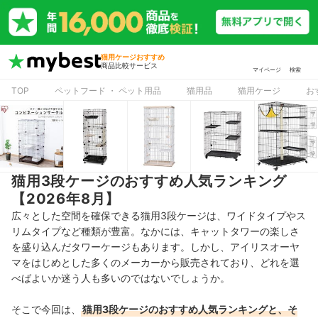
猫用ケージおすすめ
商品比較サービス
マイページ
検索
TOP
ペットフード ・ ペット用品
猫用品
猫用ケージ
お
猫用3段ケージのおすすめ人気ランキング
【2026年8月】
広々とした空間を確保できる猫用3段ケージは、ワイドタイプやス
リムタイプなど種類が豊富。なかには、キャットタワーの楽しさ
を盛り込んだタワーケージもあります。しかし、アイリスオーヤ
マをはじめとした多くのメーカーから販売されており、どれを選
べばよいか迷う人も多いのではないでしょうか。
そこで今回は、
猫用3段ケージ
のおすすめ人気ランキングと、そ