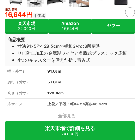
最安価格
4+
16,644円
中価格
楽天市場
Amazon
ヤフー
24,000円
16,644円
商品概要
寸法91x57x128.5cmで棚板3枚の3段構造
サビ防止加工の金属製ワイヤと着脱式プラスチック床板
4つのキャスターを備えた折り畳み式
幅（外寸）
91.0cm
奥行（外寸）
57.0cm
高さ（外寸）
128.0cm
扉サイズ
上段／下段：幅44.5×高さ48.5cm
全部見る
楽天市場で詳細を見る
24,000円