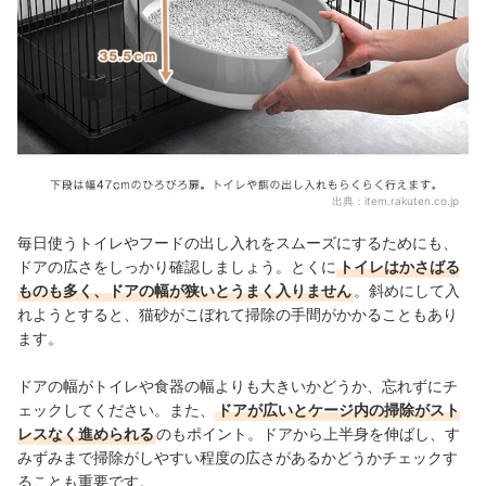
出典：
item.rakuten.co.jp
毎日使うトイレやフードの出し入れをスムーズにするためにも、
ドアの広さをしっかり確認しましょう。とくに
トイレはかさばる
ものも多く、ドアの幅が狭いとうまく入りません
。斜めにして入
れようとすると、猫砂がこぼれて掃除の手間がかかることもあり
ます。
ドアの幅がトイレや食器の幅よりも大きいかどうか、忘れずにチ
ェックしてください。また、
ドアが広いとケージ内の掃除がスト
レスなく進められる
のもポイント。ドアから上半身を伸ばし、す
みずみまで掃除がしやすい程度の広さがあるかどうかチェックす
ることも重要です。