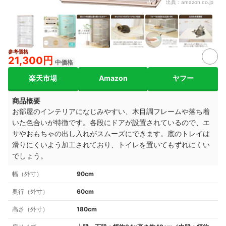
出典：
amazon.co.jp
参考価格
3+
21,300円
中価格
楽天市場
Amazon
ヤフー
商品概要
お部屋のインテリアになじみやすい、木目調フレームや落ち着
いた色合いが特徴です。各段にドアが設置されているので、エ
サやおもちゃの出し入れがスムーズにできます。底のトレイは
滑りにくいよう加工されており、トイレを置いてもずれにくい
でしょう。
幅（外寸）
90cm
奥行（外寸）
60cm
高さ（外寸）
180cm