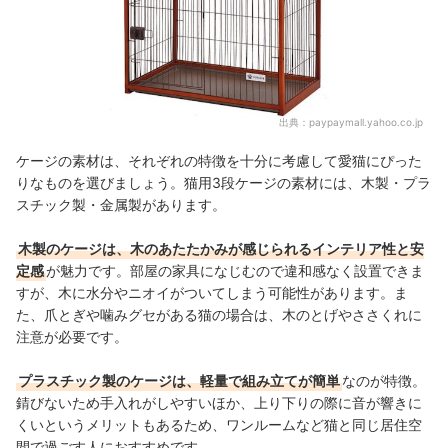
出典：
paypaymall.yahoo.co.jp
ケージの素材は、それぞれの特徴を十分に考慮して愛猫にぴった
りなものを選びましょう。猫用3段ケージの素材には、木製・プラ
スチック製・金属製があります。
木製のケージは、木のあたたかみが感じられるインテリア性と安
定感
が魅力です。部屋の家具になじむので違和感なく設置できま
すが、木に水分やニオイがついてしまう可能性があります。ま
た、爪とぎや噛みグセがある猫の場合は、木のとげやささくれに
注意が必要です。
プラスチック製のケージは、軽量で組み立てが簡単
なのが特徴。
錆びないため手入れがしやすいほか、上り下りの際に音が響きに
くいというメリットもあるため、ワンルームなど猫と同じ居住空
間で過ごす人におすすめです。