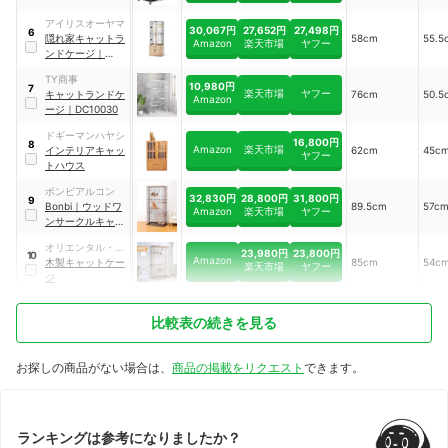
アイリスオーヤマ
30,067円
27,652円
27,498円
6
隠れ家キャットラ
58cm
55.5
Amazon
楽天市場
ヤフー
ンドケージ
｜
PKC-600
TY商事
10,980円
7
楽天市場
ヤフー
キャットランドケ
76cm
50.5
Amazon
ージ
｜
DC10030
ドギーマンハヤシ
16,800円
8
Amazon
楽天市場
インテリアキャッ
62cm
45c
ヤフー
トハウス
ボンビアルコン
32,830円
28,800円
31,800円
9
Bonbi
｜
ウッドワ
89.5cm
57c
Amazon
楽天市場
ヤフー
ンサークルキャッ
ト 3段タイプ
オリエンタル・ス
23,980円
23,800円
10
Amazon
タンダード・ジャ
木製キャットケー
85cm
54c
楽天市場
ヤフー
パン
ジ
比較表の続きを見る
お探しの商品がない場合は、
商品の掲載をリクエスト
できます。
ランキングは参考になりましたか？