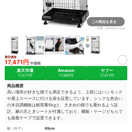
この商品を見る
出典：
amazon.co.jp
最安価格
17,471円
中価格
楽天市場
Amazon
ヤフー
17,471円
17,990円
17,471円
商品概要
高い場所が好きな猫でも満足できるよう、上部にはハンモック
や屋上スペースに行ける扉を設置しています。シックな色合い
の木目調棚板は耐荷重6kgと、大きめの猫でも乗れるよう設
計。麻の爪とぎシートが付属しており、棚板・ケージどちらで
も脱着テープで設置できます。
幅（外寸）
69cm