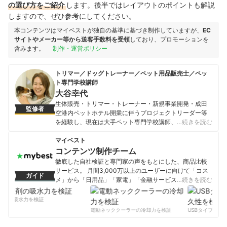
の選び方をご紹介
します。後半ではレイアウトのポイントも解説
しますので、ぜひ参考にしてください。
本コンテンツはマイベストが独自の基準に基づき制作していますが、
EC
サイトやメーカー等から送客手数料を受領
しており、プロモーションを
含みます。
制作・運営ポリシー
トリマー／ドッグトレーナー／ペット用品販売士／ペッ
ト専門学校講師
大谷幸代
生体販売・トリマー・トレーナー・新規事業開発・成田
監修者
空港内ペットホテル開業に伴うプロジェクトリーダー等
を経験し、現在は大手ペット専門学校講師、海外製ペッ
…続きを読む
ト用品の開発・販売、ペット関連プロモーション事業に
も従事。トリマー兼トレーナーとして動物保護活動にも
マイベスト
取り組む。
コンテンツ制作チーム
大谷幸代のプロフィール
徹底した自社検証と専門家の声をもとにした、商品比較
サービス。 月間3,000万以上のユーザーに向けて「コス
ガイド
メ」から「日用品」「家電」「金融サービス」まで、ベ
…続きを読む
ストな商品を選んでもらうために、毎日コンテンツを制
作中。
剤の吸水力を検証
コンテンツ制作チームのプロフィール
電動ネッククーラーの冷却力を検証
USBタイプCケー