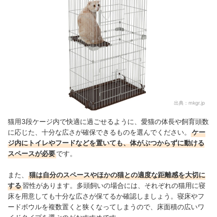
出典：
mkgr.jp
猫用3段ケージ内で快適に過ごせるように、愛猫の体長や飼育頭数
に応じた、十分な広さが確保できるものを選んでください。
ケー
ジ内にトイレやフードなどを置いても、体がぶつからずに動ける
スペースが必要
です。
また、
猫は自分のスペースやほかの猫との適度な距離感を大切に
する
習性があります。多頭飼いの場合には、それぞれの猫用に寝
床を用意しても十分な広さが保てるか確認しましょう。寝床やフ
ードボウルを複数置くと狭くなってしまうので、床面積の広いワ