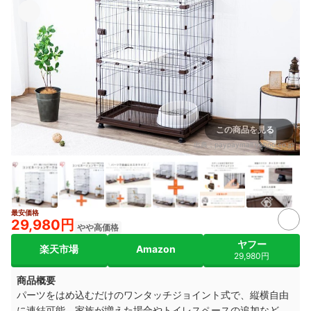
この商品を見る
出典：
paypaymall.yahoo.co.jp
最安価格
7+
29,980円
やや高価格
ヤフー
楽天市場
Amazon
29,980円
商品概要
パーツをはめ込むだけのワンタッチジョイント式で、縦横自由
に連結可能。家族が増えた場合やトイレスペースの追加など、