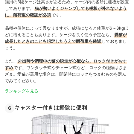
猫用の3段ケージは高さがあるため、ケージ内の各所に棚板が設置
してあります。
猫が勢いよくジャンプしても棚板が外れないよう
に、耐荷重の確認が必須
です。
品種や個体によって異なりますが、成猫になると体重が6～8kgほ
どに増えることもあります。ケージを長く使う予定なら、
愛猫が
成長したときのことも想定したうえで耐荷重を確認
しておきまし
ょう。
また、
外出時や調理中の猫の脱走が心配なら、ロック付きがおす
すめ
です。ワンタッチ式やチェーン式など、ロックの種類はさま
ざま。愛猫が器用な場合は、開閉時にロックをつまむものを選ん
でみてください。
ランキングを見る
キャスター付きは掃除に便利
6