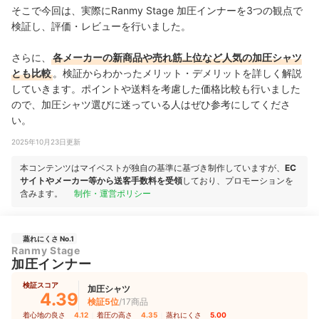
そこで今回は、実際にRanmy Stage 加圧インナーを3つの観点で
検証し、評価・レビューを行いました。
さらに、
各メーカーの新商品や売れ筋上位など人気の加圧シャツ
とも比較
。検証からわかったメリット・デメリットを詳しく解説
していきます。ポイントや送料を考慮した価格比較も行いました
ので、加圧シャツ選びに迷っている人はぜひ参考にしてくださ
い。
2025年10月23日更新
本コンテンツはマイベストが独自の基準に基づき制作していますが、
EC
サイトやメーカー等から送客手数料を受領
しており、プロモーションを
含みます。
制作・運営ポリシー
蒸れにくさ No.1
Ranmy Stage
加圧インナー
検証スコア
加圧シャツ
4.39
検証5位
/17商品
着心地の良さ
4.12
｜
着圧の高さ
4.35
｜
蒸れにくさ
5.00