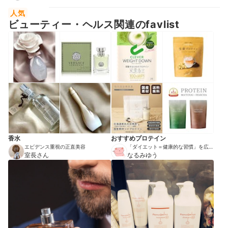
人気
ビューティー・ヘルス関連のfavlist
香水
おすすめプロテイン
エビデンス重視の正直美容
「ダイエット＝健康的な習慣」を広め
室長さん
る伝道師
なるみゆう