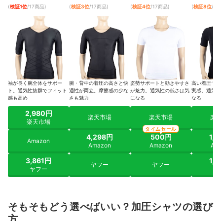
(
検証1位
/17商品
)
(
検証3位
/17商品
)
(
検証4位
/17商品
)
(
検証8位
/1
袖が長く腕全体をサポー
腕・背中の着圧の高さと快
姿勢サポートと動きやすさ
高い着圧で筋
ト。通気性抜群でフィット
適性が両立。摩擦感の少な
が魅力。通気性の低さは気
実感。通気性
感も高め
さも魅力
になる
なる
2,980円
楽天市場
楽天市場
楽
楽天市場
タイムセール
4,298円
500円
1,
Amazon
Amazon
Amazon
Am
3,861円
1,
ヤフー
ヤフー
ヤフー
ヤ
そもそもどう選べばいい？加圧シャツの選び
方