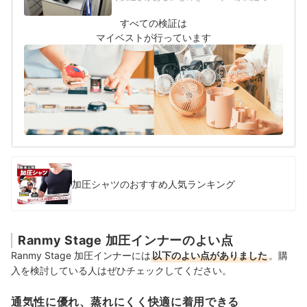
る商品とし、その基準を90cm3/cm2･s&nbsp;
以上と定めて以下の方法で検証を行いまし
すべての検証は
た。
マイベストが行っています
加圧シャツのおすすめ人気ランキング
Ranmy Stage 加圧インナーのよい点
Ranmy Stage 加圧インナーには
以下のよい点がありました
。購
入を検討している人はぜひチェックしてください。
通気性に優れ、蒸れにくく快適に着用できる