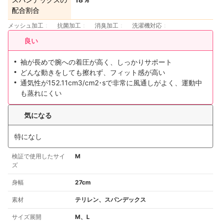
配合割合
メッシュ加工
抗菌加工
消臭加工
洗濯機対応
良い
袖が長めで腕への着圧が高く、しっかりサポート
どんな動きをしても擦れず、フィット感が高い
通気性が152.11cm3/cm2･sで非常に風通しがよく、運動中
も蒸れにくい
気になる
特になし
検証で使用したサイ
M
ズ
身幅
27cm
素材
テリレン、スパンデックス
サイズ展開
M、L