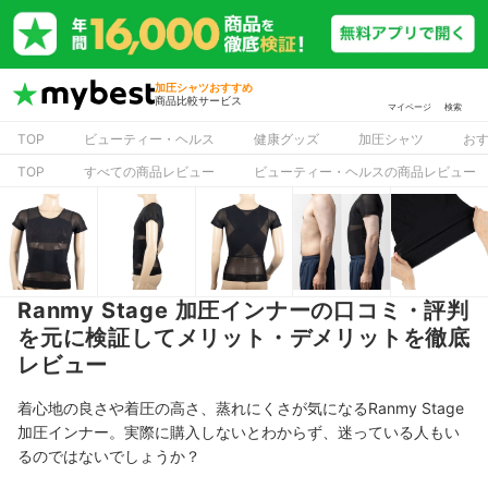
加圧シャツおすすめ
商品比較サービス
マイページ
検索
TOP
ビューティー・ヘルス
健康グッズ
加圧シャツ
お
TOP
すべての商品レビュー
ビューティー・ヘルスの商品レビュー
Ranmy Stage 加圧インナーの口コミ・評判
を元に検証してメリット・デメリットを徹底
レビュー
着心地の良さや着圧の高さ、蒸れにくさが気になるRanmy Stage
加圧インナー。実際に購入しないとわからず、迷っている人もい
るのではないでしょうか？