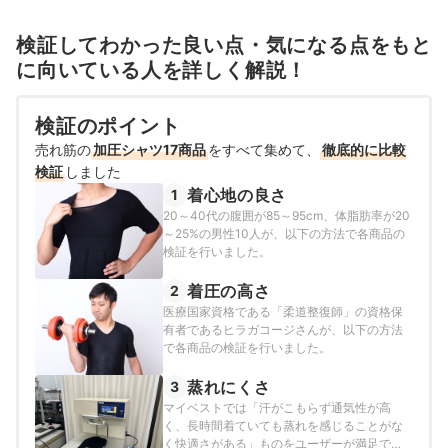
検証してわかった良い点・気になる点をもと
に向いている人を詳しく解説！
検証のポイント
売れ筋の
加圧シャツ17商品
をすべて集めて、
徹底的に比較
検証
しました
着心地の良さ
1
20～40代の腹囲が85～95cm、体脂肪率が20
～25%の男性10人が、以下の方法で各商品の
検証を行いました。
着圧の高さ
2
医療国家資格である「柔道整復師」の資格保
有者であるヒラガコージさんが、以下の方法
で各商品の検証を行いました。
蒸れにくさ
3
マイベストでは「汗がこもらず通気性が高
く、長時間着ていても蒸れを感じることがな
く快適さがある」ものをユーザーが満足でき