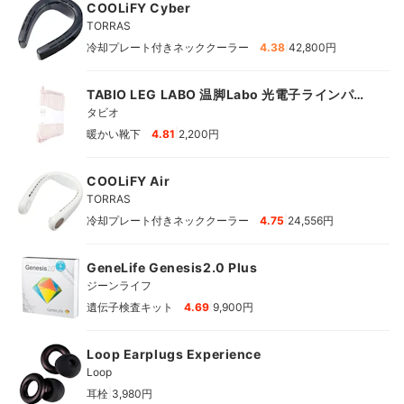
COOLiFY Cyber
TORRAS
|
冷却プレート付きネッククーラー
4.38
42,800円
TABIO LEG LABO 温脚Labo 光電子ラインパイ
ルソックス
タビオ
|
暖かい靴下
4.81
2,200円
COOLiFY Air
TORRAS
|
冷却プレート付きネッククーラー
4.75
24,556円
GeneLife Genesis2.0 Plus
ジーンライフ
|
遺伝子検査キット
4.69
9,900円
Loop Earplugs Experience
Loop
|
耳栓
3,980円