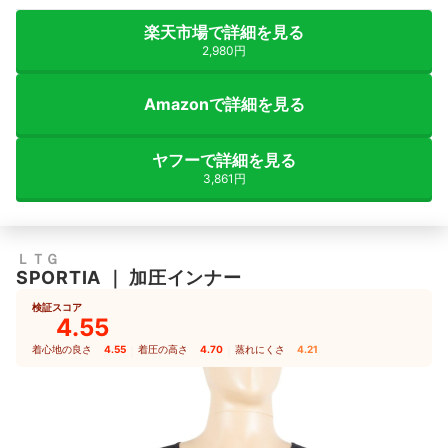
楽天市場で詳細を見る
2,980円
Amazonで詳細を見る
ヤフーで詳細を見る
3,861円
ＬＴＧ
SPORTIA
｜
加圧インナー
検証スコア
4.55
着心地の良さ
4.55
｜
着圧の高さ
4.70
｜
蒸れにくさ
4.21