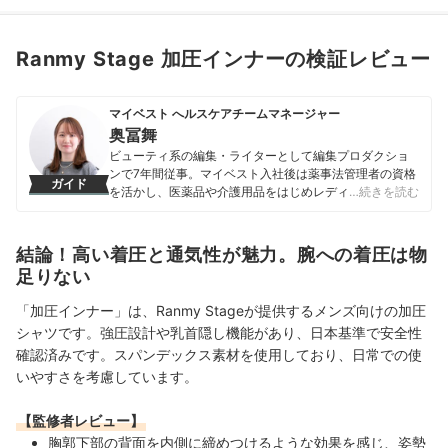
Ranmy Stage 加圧インナーの検証レビュー
マイベスト へルスケアチームマネージャー
奥冨舞
ビューティ系の編集・ライターとして編集プロダクショ
ンで7年間従事。マイベスト入社後は薬事法管理者の資格
ガイド
を活かし、医薬品や介護用品をはじめレディースインナ
…続きを読む
ーや寝具にいたるまで、1000商品以上に及ぶヘルスケア
系の商材の検証に携わっている。
奥冨舞のプロフィール
結論！高い着圧と通気性が魅力。腕への着圧は物
足りない
「加圧インナー」は、Ranmy Stageが提供するメンズ向けの加圧
シャツです。強圧設計や乳首隠し機能があり、日本基準で安全性
確認済みです。スパンデックス素材を使用しており、日常での使
いやすさを考慮しています。
【監修者レビュー】
胸郭下部の背面を内側に締めつけるような効果を感じ、姿勢