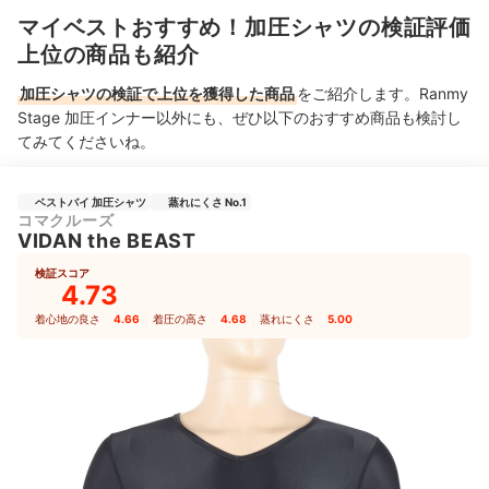
マイベストおすすめ！加圧シャツの検証評価
上位の商品も紹介
加圧シャツの検証で上位を獲得した商品
をご紹介します。Ranmy
Stage 加圧インナー以外にも、ぜひ以下のおすすめ商品も検討し
てみてくださいね。
ベストバイ 加圧シャツ
蒸れにくさ No.1
コマクルーズ
VIDAN the BEAST
検証スコア
4.73
着心地の良さ
4.66
｜
着圧の高さ
4.68
｜
蒸れにくさ
5.00