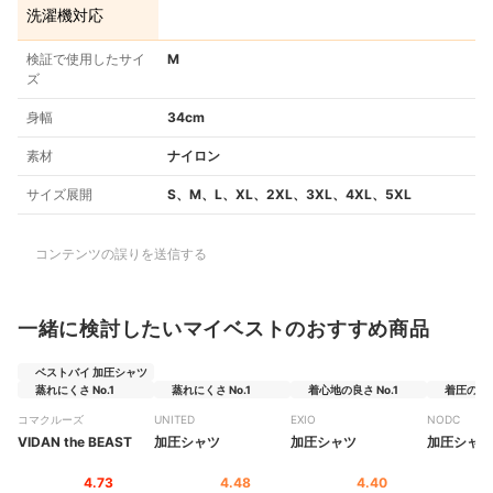
洗濯機対応
検証で使用したサイ
M
ズ
身幅
34cm
素材
ナイロン
サイズ展開
S、M、L、XL、2XL、3XL、4XL、5XL
コンテンツの誤りを送信する
一緒に検討したいマイベストのおすすめ商品
ベストバイ 加圧シャツ
蒸れにくさ No.1
蒸れにくさ No.1
着心地の良さ No.1
着圧の高さ 
コマクルーズ
UNITED
EXIO
NODC
VIDAN the BEAST
加圧シャツ
加圧シャツ
加圧シャツ
4.73
4.48
4.40