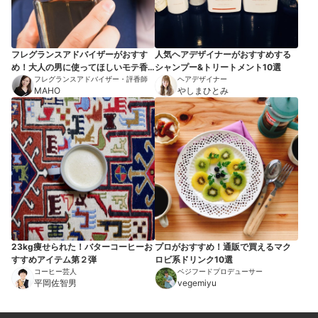
フレグランスアドバイザーがおすす
人気ヘアデザイナーがおすすめする
め！大人の男に使ってほしいモテ香
シャンプー&トリートメント10選
水7選
フレグランスアドバイザー・評香師
ヘアデザイナー
MAHO
やしまひとみ
23kg痩せられた！バターコーヒーお
プロがおすすめ！通販で買えるマク
すすめアイテム第２弾
ロビ系ドリンク10選
コーヒー芸人
ベジフードプロデューサー
平岡佐智男
vegemiyu