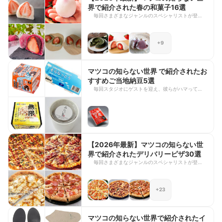
された町中華や町焼肉をご紹介します。地元で長年
界で紹介された春の和菓子16選
愛される名店から、個性あふれるこだわりのお店ま
毎回さまざまなジャンルのスペシャリストが登場
で幅広くラインナップされています。川崎グルメを
し、その魅力を深く掘り下げる人気番組「マツコの
楽しみたい方は、ぜひ参考にしてみてください。
知らない世界」。専門家ならではのこだわりや視点
で紹介される情報はどれも興味深く、新たなお気に
+9
入りに出会えるのが魅力ですよね。 今回は、2026
年3月24日放送の「春の和菓子の世界」で紹介され
た商品をご紹介します。桜と一緒に楽しみたい季節
限定の和菓子をはじめ、百貨店バイヤーおすすめの
マツコの知らない世界 で紹介されたお
お取り寄せ和菓子や、個性豊かないちご大福、東北
すすめご当地納豆5選
の絶品ごま餅まで、多彩なラインナップが勢ぞろ
毎回スタジオにゲストを迎え、彼らがハマっている
い。春のおやつや手土産選びの参考に、ぜひチェッ
ものをマツコさんに紹介するTBSの人気テレビ番組
クしてみてくださいね。
「マツコの知らない世界」。グルメから人気スポッ
トまで幅広く紹介されており、多種多様な紹介に毎
回わくわくしますよね。 今回は、2025年9月23日
放送の「ご当地納豆の世界」で紹介された納豆をご
紹介します。昔ながらの製法で作られたものから、
個性的な味わいが楽しめる納豆まで幅広くラインナ
【2026年最新】マツコの知らない世
ップ。毎日の食卓に取り入れたい一品を見つけるた
界で紹介されたデリバリーピザ30選
めに、ぜひ参考にしてみてください。
毎回さまざまなジャンルのスペシャリストが登場
し、その魅力を熱く語る人気番組「マツコの知らな
い世界」。マニアならではの視点で紹介される情報
はどれも奥深く、新たなお気に入りに出会えるのが
+23
魅力ですよね。 今回は、2026年3月3日放送の「デ
リバリーピザの世界」で紹介された商品をご紹介し
ます。ピザーラ、ピザハット、ドミノ・ピザといっ
た人気チェーンの定番から、具材たっぷりの贅沢ピ
マツコの知らない世界で紹介されたイ
ザ、さらに名店のこだわりピザや個性あふれるご当