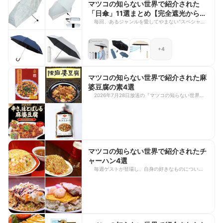
マツコの知らない世界で紹介された
「日傘」11選まとめ【完全遮光から超
軽量まで】
毎回、あるジャンルを愛してやまない“スペシャリ
スト”たちが登場し、マツコさんにその魅力を熱く
プレゼンする人気番組『マツコの知らない世界』。
2024年7月23日・2025年7月29日に放送された
+4
「日傘の世界」は、どちらも大きな反響を呼んだ人
気回。東レの「サマーシールド」や「ラディクー
ル」など高機能素材を使用したモデルから、持ち運
びしやすい超軽量タイプまで、年々進化を続け
マツコの知らない世界で紹介された麻
る“夏の必須アイテム”としてさまざまな日傘が紹介
婆豆腐の素4選
されました。 今回は、過去の放送回で登場した注
2026年7月28日放送の『マツコの知らない世界』
目の日傘をまとめてご紹介します。暑さ対策や紫外
では、「麻婆豆腐の世界」が特集されます！今回は
線対策に役立つアイテムばかりなので、ぜひ最後ま
放送にあわせて、2017年8月に放送された「激辛レ
でチェックしてみてくださいね！
トルト麻婆豆腐の世界」で紹介された、おすすめの
麻婆豆腐の素4商品をご紹介します。 本格的な辛さ
や旨みを自宅で手軽に楽しめる、暑い夏だからこそ
食べたくなる商品が勢ぞろい。汗をかきながら味わ
いたい麻婆豆腐の素を、ぜひチェックしてみてくだ
マツコの知らない世界で紹介されたチ
さい。
ャーハン4選
毎週ゲストが登場し、自身の好きなものについてア
ツく紹介するTBSの人気テレビ番組「マツコの知ら
ない世界」。どの放送回も魅力的なおすすめ品ばか
りでつい見入ってしまいますよね。 今回は2022年
3月8日に放送された『チャーハンの世界』で紹介
された商品を紹介いたします。是非参考にして、自
分のお気に入りを見つけてみて下さい。