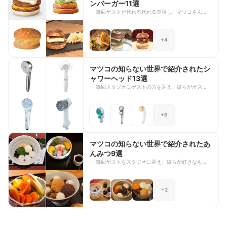
ンバーガー11選
毎回ゲストが代わる代わる登場し、マツコさんにお
すすめの商品や場所をプレゼンしていくトークバラ
エティ番組「マツコの知らない世界」。個性あふれ
る彼らがマツコさんに熱く語る様子は必見です。
+4
今回は2023年4月4日に放送された「ハンバーガー
の世界」で紹介された商品を紹介いたします。ガッ
ツリTHE・アメリカンなハンバーガーから繊細な和
の雰囲気を感じるハンバーガーまで明日食べたくな
マツコの知らない世界で紹介されたシ
るような絶品バーガーがズラリ！ぜひ参考にしてみ
ャワーヘッド13選
てくださいね。
毎回スタジオにゲストの方を迎え、彼らがオススメ
したいものをマツコさんに紹介するTBSの人気テレ
ビ番組「マツコの知らない世界」。紹介される商品
はどれもゲストの方のイチオシで、彼らの好きな気
+6
持ちが伝わってきます。 今回は2023年2月21日に
放送された『シャワーヘッドの世界』で紹介された
商品を紹介いたします。プレゼントや自分へのご褒
美をお探しの方は是非参考にしてみて下さい。
マツコの知らない世界で紹介されたあ
んみつ9選
毎回ゲストをスタジオに迎え、彼らが好きなものを
マツコさんに紹介するTBSの人気テレビ番組「マツ
コの知らない世界」紹介される商品はどれもゲスト
の方のイチオシで、彼らの気持ちが伝わってきます
+2
ね。 今回は2023年5月23日に放送された『東京あ
んみつの世界』で紹介されたお店を紹介いたしま
す。お土産や自分へのご褒美をお探しの方は是非参
考にしてみて下さい。