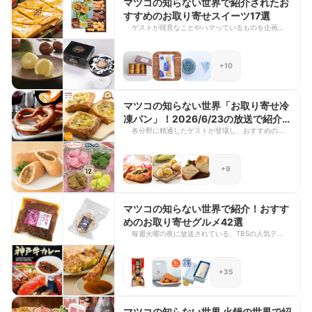
マツコの知らない世界で紹介されたお
すすめのお取り寄せスイーツ17選
ゲストが得意なことやハマっているものを企画とし
て持ち込み、マツコさんとのトークを繰り広げる
TBSテレビ番組「マツコの知らない世界」。なかで
も、ゲストのおすすめグルメやスイーツが紹介され
+10
る回は毎度話題になります。マツコさんの豪快な食
べっぷりと絶妙なコメントが魅力的ですよね。 そ
こで今回は、これまで番組で紹介されたお取り寄せ
スイーツの中から、特に注目の商品を厳選してご紹
マツコの知らない世界「お取り寄せ冷
介します！おうちで気軽に楽しむもよし、手土産と
凍パン」！2026/6/23の放送で紹介さ
してみんなで楽しむもよし。ぜひ参考にしてみてく
れたおすすめ16選
各分野に精通したゲストが登場し、おすすめの商品
ださいね。
やグルメをマツコさんに紹介する人気番組「マツコ
の知らない世界」。 2026年6月23日は、年間
1000個以上のパンを食べる主婦 ニシノカオリさん
+9
をゲストに迎えた「お取り寄せ冷凍パンの世界」が
放送されました！ 今回は、マツコさんが実食した
ものを中心に、番組で取り上げられたお取り寄せ冷
凍パン16選をご紹介します。自分へのご褒美や贈
マツコの知らない世界で紹介！おすす
り物にもぴったりな、魅力的な冷凍パンが勢ぞろ
めのお取り寄せグルメ42選
い！ぜひ最後までチェックしてくださいね。
毎週火曜の夜に放送されている、TBSの人気テレビ
番組「マツコの知らない世界」。ゲストがさまざま
商品の魅力をマツコさんにプレゼンします。特にグ
ルメが取り上げられる回は、マツコさんの感想やコ
+35
メントが気になりますよね。 今回は、番組内で紹
介されたおすすめお取り寄せグルメをご紹介しま
す。どの商品もゲストやマツコさんのイチオシばか
り。ちょっとしたご褒美や手土産に、ぜひ参考にし
マツコの知らない世界 火鍋の世界で紹