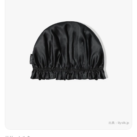
出典：
lilysilk.jp