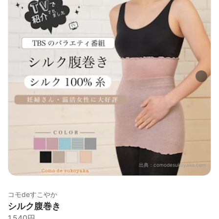
出典：
comodesukoyaka.com
コモdeすこやか
シルク腹巻き
1,540円