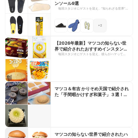
ンソール9選
地ピザまで幅広くラインナップ。リベイク術など美
毎回スタジオにゲストを迎え、“知られざる世界”を
味しく楽しむコツも紹介されています。おうちでの
深掘りする人気番組「マツコの知らない世界」。専
食事やパーティーをもっと楽しみたい方は、ぜひ参
門家ならではの視点で紹介されるアイテムはどれも
考にしてみてくださいね。
こだわりが詰まっていて、思わず試してみたくなり
+2
ますよね。 今回は、2025年4月15日放送の「イン
ソールの世界」で紹介された商品をご紹介します。
姿勢改善をサポートするものから、靴ずれや外反母
趾、腰への負担軽減を考えたアイテムまで、足元か
【2026年最新】マツコの知らない世
ら体を整える注目のインソールが勢ぞろい。毎日の
界で紹介されたおすすめインスタント
歩行や立ち仕事を快適にしたい方は、ぜひ参考にし
コーンスープ
毎回スタジオにゲストを迎え、彼らがハマっている
てみてくださいね。
ものをマツコさんに紹介するTBSの人気テレビ番組
「マツコの知らない世界」。ゲストの方々の深すぎ
るこだわりと知識に、毎回驚かされますよね。 今
回は、2026年1月27日放送の「コーンスープの世
界」で紹介されたコーンスープ商品をご紹介しま
す。甘みやとろみ、素材へのこだわりなど、奥深い
コーンスープの世界をぜひのぞいてみてください。
マツコ＆有吉 かりそめ天国で紹介され
お気に入りの一杯を見つけてみてくださいね。
た「手間暇かけすぎ和菓子」３選！
【2024年11月1日放送】
マツコの知らない世界で紹介されたハ