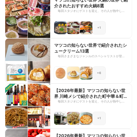
てみてくださいね。
介されたおすすめ火鍋8選
毎回スタジオにゲストを迎え、その人が熱中してい
るジャンルの魅力をマツコさんに紹介するTBSの人
気テレビ番組「マツコの知らない世界」。思わず
「こんな世界があったんだ」と驚くような奥深いテ
+1
ーマが取り上げられ、つい最後まで見入ってしまい
ますよね。ゲストのこだわりやリアルな体験談が語
られるため、気になるジャンルをより深く知りたい
方にもぴったりです。 今回は、2024年2月27日放
マツコの知らない世界で紹介されたシ
送の「火鍋の世界」で紹介された火鍋をご紹介しま
ュークリーム13選
す。本場さながらのスパイスが効いた本格火鍋か
毎回さまざまなジャンルのスペシャリストが登場
ら、日本人の口にも合う食べやすい味わいのものま
し、その魅力を深掘りする人気番組「マツコの知ら
で幅広くラインナップされています。寒い日に体の
ない世界」。専門家ならではの視点で語られる情報
芯から温まりたい方や、辛いグルメが好きな方はぜ
はどれも興味深く、新たなお気に入りに出会えるの
ひ参考にしてみてください。
+6
が魅力ですよね。 今回は、2025年12月9日の「シ
ュークリームの世界」で紹介された商品をご紹介し
ます。コンビニやスーパーで手軽に楽しめるものか
ら、専門店のこだわりシュークリームまで幅広くラ
【2026年最新】マツコの知らない世
インナップ。クリームの鮮度に注目した最新トレン
界 川崎メシで紹介された町中華＆町焼
ドや、激戦区・京阪神エリアの注目店なども紹介さ
肉おすすめ8選
毎回スタジオにゲストを迎え、その人が熱中してい
れています。おやつや手土産選びの参考に、ぜひチ
るジャンルの魅力をマツコさんに紹介するTBSの人
ェックしてみてくださいね。
気テレビ番組「マツコの知らない世界」。専門性の
高い知識やこだわりが詰まった内容で、見ているだ
+1
けでも新たな発見がありますよね。紹介される情報
はどれも深く掘り下げられているため、気になるジ
ャンルをより楽しみたい方にもぴったりです。 今
回は、「マツコの知らない世界 川崎メシ」で紹介
【2026年最新】マツコの知らない世