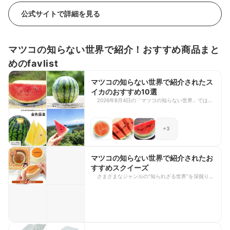
公式サイトで詳細を見る
マツコの知らない世界で紹介！おすすめ商品まと
めのfavlist
マツコの知らない世界で紹介されたス
イカのおすすめ10選
2026年8月4日の「マツコの知らない世界」では、
2023年8月ぶりに「スイカの世界」が放送されまし
た！ 今回は、2026年・2023年8月に放送された
「スイカの世界」で紹介された商品を紹介いたしま
+3
す。放送中から更新していくので、デザートや贈り
物を選ぶ際に、是非参考にしてみて下さい。
マツコの知らない世界で紹介されたお
すすめスクイーズ
さまざまなジャンルの“知られざる世界”を深掘りす
る人気番組『マツコの知らない世界』。番組で紹介
された商品は、放送後に話題となることも少なくあ
りません。 今回は、2026年8月4日放送の「スクイ
ーズの世界」で紹介されたおすすめのスクイーズを
ご紹介します。いまブームとなっている癒やしグッ
ズを、ぜひチェックしてみてくださいね。