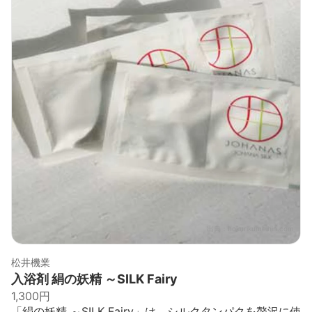
出典：
hokurikumeihin.com
松井機業
入浴剤 絹の妖精 ～SILK Fairy
1,300円
「絹の妖精 ～SILK Fairy」は、シルクタンパクを贅沢に使