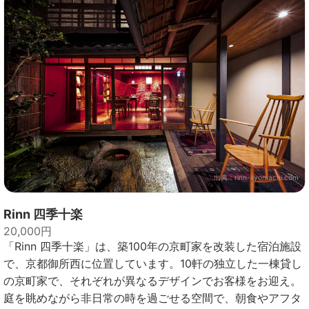
出典：
rinn-kyomachi.com
Rinn 四季十楽
20,000円
「Rinn 四季十楽」は、築100年の京町家を改装した宿泊施設
で、京都御所西に位置しています。10軒の独立した一棟貸し
の京町家で、それぞれが異なるデザインでお客様をお迎え。
庭を眺めながら非日常の時を過ごせる空間で、朝食やアフタ