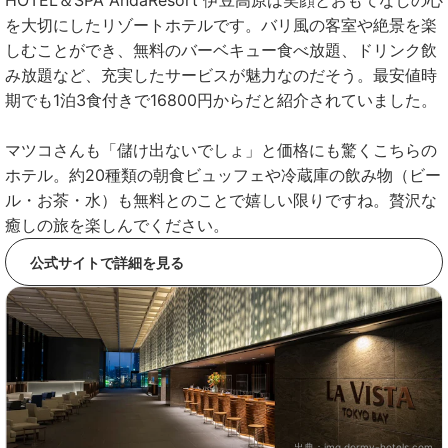
HOTEL＆SPA AndaResort 伊豆高原は笑顔とおもてなしの心
を大切にしたリゾートホテルです。バリ風の客室や絶景を楽
しむことができ、無料のバーベキュー食べ放題、ドリンク飲
み放題など、充実したサービスが魅力なのだそう。最安値時
期でも1泊3食付きで16800円からだと紹介されていました。
マツコさんも「儲け出ないでしょ」と価格にも驚くこちらの
ホテル。約20種類の朝食ビュッフェや冷蔵庫の飲み物（ビー
ル・お茶・水）も無料とのことで嬉しい限りですね。贅沢な
癒しの旅を楽しんでください。
公式サイトで詳細を見る
出典：
img.dormy-hotels.com