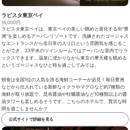
ラビスタ東京ベイ
16,000円
ラビスタ東京ベイは、東京ベイの美しい眺めと進化する街“豊
洲”を楽しめるアーバンリゾートです。洗練されたゴージャス
なエントランスから非日常の入り口という雰囲気を感じるこ
とができ、23平米のツインルームではアーバンな室内でリラ
ックスできます。温泉に浸かりながら東京の摩天楼を眺める
というゴージャスなひと時を過ごしてみては。
朝食は全国1位の人気を誇る海鮮コーナーが必見！毎日豊洲
などから仕入れている新鮮なイクラやマグロなど約7種類の
海鮮が取り放題で、昆布醤油や牡蠣醤油など10種類以上の醤
油タワーも楽しめるそうです。こちらのホテルで、贅沢な時
間を過ごしませんか？
公式サイトで詳細を見る