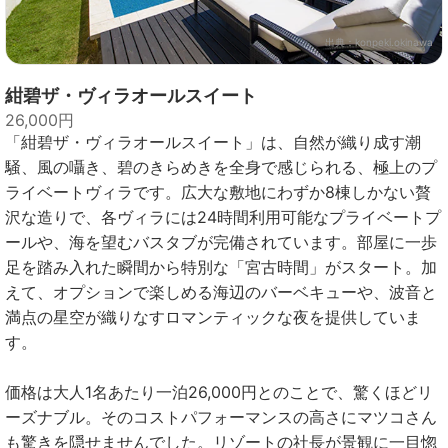
出典：
konpeki.okinawa
紺碧ザ・ヴィラオールスイート
26,000円
「紺碧ザ・ヴィラオールスイート」は、自然が織り成す潮
騒、風の囁き、碧のきらめきを全身で感じられる、極上のプ
ライベートヴィラです。広大な敷地にわずか8棟しかない贅
沢な造りで、各ヴィラには24時間利用可能なプライベートプ
ールや、海を望むバスタブが完備されています。部屋に一歩
足を踏み入れた瞬間から特別な「宮古時間」がスタート。加
えて、オプションで楽しめる海辺のバーベキューや、波音と
満点の星空が織りなすロマンティックな夜を提供していま
す。
価格は大人1名あたり一泊26,000円とのことで、驚くほどリ
ーズナブル。そのコストパフォーマンスの高さにマツコさん
も驚きを隠せませんでした。リゾートの社長が景観に一目惚