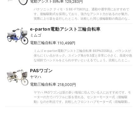
急ブレーキが難しい設計です。握力が弱い人には、上位商品のように3
|
電動アシスト自転車
129,283円
も申し分ありません。バッテリー容量は8.0Ahで、走行可能距離はロ
輪すべてにブレーキがあるものがよいでしょう。膝を深く曲げないと
ングモードで約53kmを記録しました。片道5km使っても週に1回程度
パナソニック ティモ・S BE-FTS631は、通勤や通学用におすすめで
漕げなかったり、前輪のカギをかがんで施錠したりと、膝への負担も
の充電で済むため、日ごろから高頻度で乗る人にも十分なバッテリー
す。後輪駆動式を採用しており、強力なアシスト力があるのが魅力。
大きいつくりでした。口コミで指摘されていたように、アシスト力も
容量といえます。折りたたみ時の三辺の合計の長さは1880mmと比較
実際に上り坂を走行したところ、比較した同じ後輪駆動の商品のなか
弱めです。比較した後輪駆動のセンターモーター搭載の商品は80Wで
的コンパクトで、車にも乗せやすいサイズです。一方、重量は実測で
でも軽い力で坂道を上れました。踏み込みすぎによる急発進には注意
10km/h出せたのに対し、本商品は115Wも必要でした。前輪を回転さ
19.9kgとやや重めでした。折りたたむまでの工数も7つと多く、バイ
が必要ですが、走行中の加速・減速もスムーズで坂道の多い場所でも
e-parton電動アシスト三輪自転車
せるフロントハブモーターを採用し重心から離れたところにモーター
ク用品を扱うデイトナのDE01-2よりは、保管時の折りたたみや展開す
スイスイ走れますよ。バッテリーは16Ahと、比較したなかでもトップ
があるため、摩擦が小さく空転しやすいのが難点です。一方で、自然
るときに手間がかかりそうです。とはいえ、パワーや安定感の面で不
ミムゴ
クラスの容量でした。アシストを使っても最長で107kmも走行が可能
なアシストは試乗したモニターから好評。強いモードにしても「漕ぐ
満な要素が少なく、誰でも使いやすい一品。通勤・通学はもちろん、
です。比較したなかには1回の充電で35kmほどしか走行できないもの
|
電動三輪自転車
110,499円
力に合わせてアシストされる」といった声があがりました。比較した
サイクリング用にもぜひ検討してみてはいかがでしょうか。
もあったのに対し、本商品は電力消費の大きいパワーモードでも59km
なかには乗り始めから加速する商品もありましたが、急発進する怖さ
ミムゴ e-parton電動アシスト三輪自転車 BEPN20SBは、バランスが
走行できます。片道5kmほどの使用なら週に1回の充電でもバッテリー
はありません。ただし、モニターからは「アシストが効きにくい」と
保ちにくい点がネック。スイング角が9.5度と非常に小さく、段差や急
に余裕があり、充電の手間を省けますよ。幅広のタイヤを使用してお
いう意見も。上位商品ほどの力強さはなく、物足りなさを感じる人も
な傾斜でハンドルをとられやすいといえるでしょう。比較したとこ
り、乗り心地も良好。一般的なママチャリよりも路面からの衝撃を受
いそうです。またぎの高さが29.5cmと低く、乗り降りしやすいのは魅
ろ、22度以上あると小回りが利きやすい傾向がありました。凹凸道で
けにくい点が強みです。サドルは22cmと幅広なうえ、スプリングつ
力。比較したなかには20万円を超える商品もあったなか、税込14万円
後輪がブレにくい設計なのは魅力ですが、低速だとふらつきやすく、
PASワゴン
きでクッション性がありました。「座面が厚手で乗り心地がよい」口
台（※執筆時点）と低価格を実現しているのもメリットです。しかし、
口コミで指摘されていたようにカーブも曲がりにくいつくりです。ブ
コミにも頷けます。グリップの握り心地やブレーキの効きも申し分な
アシスト力が弱くバランスが取りにくい設計のため、「乗り慣れるま
ヤマハ
レーキが前輪・後輪の片側の2つしかないのも気がかり。3輪すべてに
く、快適に走行できるでしょう。あると便利な機能も充実していま
でに時間がかかる」との口コミにも頷けます。パワーや安定感を重視
ブレーキを備えた上位商品とは異なり、しっかりブレーキを握らない
|
電動三輪自転車
218,000円
す。カギは車体とバッテリー兼用で、1本で管理が可能。カゴはビジネ
したい人はほかの商品を検討してみてください。
と止まりにくいでしょう。傾斜での駐輪に役立つパーキングブレーキ
スバッグや部活用の大きなカバンも入れやすい横長タイプです。荷物
ヤマハ PASワゴンは坂の多い地域に住んでいる人におすすめです。モ
や、後輪への脚の巻き込みを防ぐフラップつきフェンダーもありませ
を入れても走りやすく、仕事帰りの買い物や荷物の多い学生にも便利
ーターの力でパワフルに坂を登れる、センターモーター式（後輪駆
ん。かがまないと施錠ができず、腰に負担がかかるのも気になりまし
ですよ。なお、適応身長は150cmですが、実際は160cmほどの人が乗
動）なのが利点です。比較したフロントハブモーター式（前輪駆動）
た。「サドルが高く、身長が低いと乗りにくい」と口コミにあったよ
りやすいサイズ感です。ドレスガードが別売りな点も留意しておきま
よりも傾斜の影響を受けにくく、「アシスト力が強い」との口コミど
うに、またぐ部分は34cmと高め。比較した商品には25cm以下と低い
しょう。値段は執筆時点で13万円台と比較したなかでは高額です。し
おりといえます。カーブに差し掛かったときに車体がしっかり傾くた
ものもあったのに対し、脚を高く上げないとまたげません。膝をしっ
かし、本体は購入日から1年、パーツ類は2～3年の保証がつくのは大
め、低速でもきれいに曲がれました。ブレーキがすべての車輪に搭載
かり曲げないと漕げず、変速ギアも非搭載なので、膝の悪い人には不
手メーカーならではの魅力。「アシスト力が強い」という口コミどお
されており、短い距離で止まれるのもポイント。握力に自信がない人
向きです。アシスト力も弱く、10km/hだすのに120Wものパワーが必
りパワフルに走り出せるので、ぜひこの機会に検討してみてください
もコントロールしやすいでしょう。アシストの力強さゆえか、モニタ
要でした。比較した後輪駆動の商品は地面との摩擦が強かったのに対
ね。
ーからは「グンと進む感覚が強くて驚いた」との声が。またぐ部分の
し、前輪駆動のため空転が起きやすいのが難点です。とはいえ、試乗
フレームは一般的なU字フレームの自転車と同じくらいの高さで、足
したモニターは「自然な漕ぎだしでスムーズ」と回答しています。比
を高く上げる必要がありました。ペダルについたクランクがやや長め
較した一部商品のような急発進する感覚はなく、「勢いや怖さがな