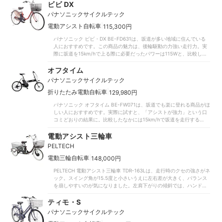
についたクランクが短めのため、膝を曲げる角度が浅くても楽に漕げ
ビビ DX
対し、こちらは半分の約50kmしかありません。頻繁に充電する必要が
ますよ。走行時の安定感もなかなか。車体が左右に傾くスイング角が
あり、毎日の通学・通勤などハードに使う人にはやや不向きでしょ
パナソニックサイクルテック
やや大きく、カーブ時もフラつきにくく感じました。スイングする部
う。日常での使いやすさも比較した大手メーカーには及ばず。車体と
分が地面から見てやや高い位置に設定されているぶん、重心のブレも
|
電動アシスト自転車
115,300円
バッテリーの鍵が別で、2本使い分ける必要があります。低床フレーム
少なめ。ゆっくり走っても安定感があるので、高齢者も乗りやすいで
ではないため、体格によってはまたぐのも大変でしょう。ハンドルの
パナソニック ビビ・DX BE-FD631は、坂道が多い地域に住んでいる
しょう。加えて、手元に鍵があったりモーターが減速を助ける回生ブ
形状も慣れていないと操作しにくい設計でした。スカートを巻き込む
人におすすめです。この商品の魅力は、後輪駆動の力強い走行力。実
レーキがついていたりと、腰や握力に不安があっても乗りやすい機能
可能性や、荷台へのチャイルドシートの取りつけができないのもネッ
際に坂道を15km/hで上る際に必要だったパワーは115Wと、比較した
が豊富。「ブレーキが扱いにくい」という口コミに反し、安全に止ま
クです。基本的な走行には問題はなく、値段は6万円台と安く導入コス
なかでもトップクラスに小さい力でグングン前に進みました。「上り
りやすい構造といえます。回生ブレーキの作動時に自動充電され、節
トを抑えられます。比較した大手メーカーの商品は10万円を超えてい
坂も楽に走行できる」という口コミにも頷ける結果です。走行時のア
オフタイム
電できるのもポイントです。なお、比較したなかでは後輪駆動式の商
たことをふまえると、近場での買い物や通院に使うにはよい商品でし
シストの自然さも魅力。24km/h前後で走ってもアシストが急に
品のほうがパワーがあり、坂道を登りやすい傾向が。本商品は前輪駆
ょう。毎日の通勤や通学で使いたい人や、急勾配な坂道が多いエリア
パナソニックサイクルテック
ON/OFF切り替わる感覚はありません。比較したヤマハやブリヂスト
動式のためアシスト力が高いとはいいきれません。「坂道もスイスイ
にお住いの人は、ほかの商品もチェックしてみてください。
ンの自転車と同じく自然なアシスト感が得られたため、走行時に違和
|
折りたたみ電動自転車
129,980円
進めた」との口コミがあるものの、傾斜の度合いによっては登りにく
感を覚えにくいでしょう。なお、坂道で発進する際も上手にアシスト
く感じそうです。アシストのパワーは弱・強の2種類のみで、調整の幅
パナソニック オフタイム BE-FW071は、坂道でも楽に登れる商品がほ
されており、上り坂の信号に引っかかってもストレスを感じにくいで
が狭いのも気がかり。とはいえ、「足が上がりにくくてもスムーズに
しい人におすすめです。実際に試すと、「アシストが強力」という口
すよ。バッテリー容量は16Ahで、最大航続距離は107km。比較した商
乗れる」という口コミに違わないまたぎやすさは魅力です。シニア世
コミどおりの結果に。比較したなかには15km/hで坂道を走行するとき
品には一度の充電で50km以下しか走行できないものもあったなか、高
代へのいたわりが詰まったこちらの商品を、ぜひ検討してみてはいか
のパワーが190Wだった商品もあったなか、こちらは140Wで走行でき
評価を獲得しました。近所への買い物用として使うなら、1～2週間に
がでしょうか。
ました。地面に力が伝わりやすい後輪駆動方式のモーターで、パワフ
電動アシスト三輪車
一度程度の充電で足りるでしょう。タイヤは一般的な26インチ。タイ
ルな走りが期待できますよ。乗り心地も良好です。前輪は18インチと
ヤ幅が細すぎず、口コミどおりの乗り心地のよさにも期待が持てそう
PELTECH
やや小さめながら、後輪には20インチを採用。比較したなかには16イ
です。「快適装備が満載」と謳うとおり、日常使いしやすい機能も充
ンチとタイヤが小さく走行時にフラつきを感じた商品もあったのに対
|
電動三輪自転車
148,000円
実しています。買い物に適した大きな深型かごに加え、本体と共用の
し、こちらは安定感がありました。ペダル1回転で最大595cm進むの
バッテリーのカギやドレスガードも搭載。街乗り用としてさまざまな
PELTECH 電動アシスト三輪車 TDR-163Lは、走行時のクセの強さがネ
もポイント。シチュエーションに合わせて切り替えられる変速ギアも7
シーンに活躍できる車体ながら、機動力にも優れています。坂道でも
ック。スイング角が15.5度と小さいうえに左右差が大きく、バランス
段と多く、急な坂道にも臆することなくスムーズに走行できるでしょ
スイスイ楽に運転できる自転車をお探しなら、ぜひ購入を検討してみ
を崩しやすいのが気になりました。左肩下がりの傾斜では、ハンドル
う。スタンドの安定感も優秀です。実際に強風を左右から当ててみて
てくださいね。
もとられます。比較した商品にはスイング軸が27cmと高く安定しやす
も自転車は倒れず、車体をしっかりと支えられました。バッテリー給
いものもあったのに対し、24.5cmと低くふらつきやすいのも気がかり
ティモ・S
電ライトやワイヤー錠が付属しているのもうれしいポイントです。カ
です。ブレーキが前輪と片側の後輪の計2つしかないのもデメリット。
ゴ・泥よけ・輪行袋などは標準装備ではないものの、メーカーオプシ
パナソニックサイクルテック
パーキングブレーキつきで傾斜では停止しやすいものの、下り坂での
ョンが充実しており、自由にカスタムできますよ。バッテリーの持ち