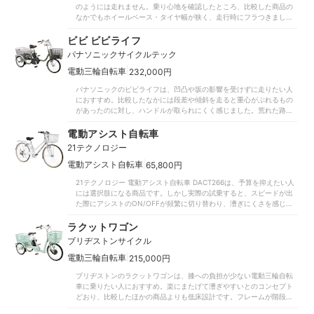
のようには走れません。乗り心地を確認したところ、比較した商品の
なかでもホイールベース・タイヤ幅が狭く、走行時にフラつきまし
た。ペダル1回転で進んだ距離も4.99mと短かったので、スピードにも
乗りにくく漕ぎ疲れしやすいといえます。「アシスト力が高い」とい
ビビ ビビライフ
う口コミに反し、パワーもいまひとつです。本品は前輪駆動タイプ
パナソニックサイクルテック
で、後輪駆動タイプに比べると地面との摩擦力が低くタイヤに力が伝
わりにくいつくりでした。実際に15km/hで坂道を走行したときの出力
|
電動三輪自転車
232,000円
を測ると180Wと数値は大きめ。比較したなかには140Wで走行できた
パナソニックのビビライフは、凹凸や坂の影響を受けずに走りたい人
ものもありましたが、こちらは電動自転車らしい軽快さは感じにくい
におすすめ。比較したなかには段差や傾斜を走ると重心がぶれるもの
でしょう。高頻度で乗るにはバッテリー持ちも物足りません。比較し
があったのに対し、ハンドルが取られにくく感じました。荒れた路面
た商品には走行距離100km以上の商品もあったなか、こちらは約
や農道を走りたいと思っている人に向いているでしょう。「坂道も問
30kmでした。通勤通学で週5回使うなら週に約2回の充電が必要で
題なく登れた」との口コミどおり、後輪駆動式でアシスト力が強いの
電動アシスト自転車
す。スタンドの安定感も低く、送風機で左右から風を当てると右から
も魅力。前輪駆動式よりも上り坂でタイヤが空転しにくく、ぐんぐん
の風に弱く5m/sの強さで倒れました。壁に立てかけて駐輪するなど工
21テクノロジー
登れるパワーが期待できます。比較では急加速・急減速が気になるも
夫が必要です。標準ではカゴ・泥よけ・鍵がついていませんが、オプ
のがあったなか、モニターから「アシストの切り替えがなめらか」と
|
電動アシスト自転車
65,800円
ションは充実しているので必要に応じて拡張できます。たった4工程で
の声も出ました。全車輪にブレーキがついているので、短い距離でも
簡単に折りたためるところもメリットです。「最小・最軽量クラス」
21テクノロジー 電動アシスト自転車 DACT266は、予算を抑えたい人
しっかり止まれます。坂の途中に駐輪した際に車体が動くのを防ぐパ
という謳い文句に違わず、13.3kgと軽量かつコンパクト。「持ち運び
には選択肢になる商品です。しかし実際の試乗すると、スピードが出
ーキングブレーキも搭載。両手で操作する必要はありますが、手元に
やすい」という口コミどおり、車への乗せおろしもスムーズにできそ
た際にアシストのON/OFFが頻繁に切り替わり、漕ぎにくさを感じま
鍵があるので腰をかがめる必要もありません。なお、スイング軸（車
うです。旅行先などで少し乗りたい人には選択肢になるでしょう。と
した。比較した上位商品はアシストの切り替えがわからないほどなめ
体が傾く中心軸の地上高）はブリヂストン・ヤマハといった大手2社の
はいえ、乗り心地がよくスイスイ走れる商品を探している人には不向
らかに走ったのに対し、「スピードが落ちやすい」との口コミがある
ラクットワゴン
商品より低めの設計。段差では気にならなかったものの、平坦な道で
きです。比較したなかには持ち運びやすさと乗りやすさを兼ね備えた
のにも頷けます。急発進や下り坂は走りにくさを感じるでしょう。ア
はやや重心のぶれを感じました。どの電動三輪自転車も普通の自転車
商品もあったので、日常的に使いたい人はほかの商品も検討してはい
ブリヂストンサイクル
シストもややパワー不足です。後輪駆動で坂道もしっかり捉えられる
とは乗り心地が違うため、乗りこなせるまでしっかり練習しましょ
かがでしょうか。
設計ですが、「ペダルが重くなる」と口コミにあるように、坂道では
|
電動三輪自転車
215,000円
う。加えて、またぎ高さが33.5cmと、普通のU字フレームの自転車と
漕ぐのに力が必要でした。上位商品はスイスイと軽い力で上れたこと
同じくらいなのは気がかり。乗り降りしやすいとの口コミに反し、足
ブリヂストンのラクットワゴンは、膝への負担が少ない電動三輪自転
を思うと、傾斜がきつい場所はやや苦手といえます。ギアは6段階で調
を高く上げる必要があるので高齢者には扱いにくいかもしれません。
車に乗りたい人におすすめ。楽にまたげて漕ぎやすいとのコンセプト
整できますが、効きが甘い傾向があるVブレーキが採用されているの
とはいえ、路面の影響を受けにくい安定感は魅力なので、ぜひ候補に
どおり、比較したほかの商品よりも低床設計です。フレームが階段一
も惜しいところです。バッテリーの持ちが短いのもデメリット。比較
加えてみてはいかがでしょう。
段くらいの高さなので、足を高く上げなくてもまたがれます。ペダル
したなかにはオートモードで約105kmも走行可能な商品もあったのに