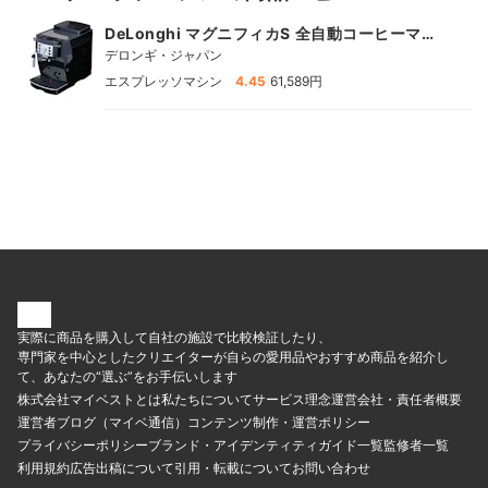
フィカS 全自動コーヒーマシン | ECAM22112B
DeLonghi マグニフィカS 全自動コーヒーマシ
ン
デロンギ・ジャパン
|
エスプレッソマシン
4.45
61,589円
実際に商品を購入して自社の施設で比較検証したり、
専門家を中心としたクリエイターが自らの愛用品やおすすめ商品を紹介し
て、あなたの“選ぶ”をお手伝いします
株式会社マイベストとは
私たちについて
サービス理念
運営会社・責任者概要
運営者ブログ（マイベ通信）
コンテンツ制作・運営ポリシー
プライバシーポリシー
ブランド・アイデンティティ
ガイド一覧
監修者一覧
利用規約
広告出稿について
引用・転載について
お問い合わせ