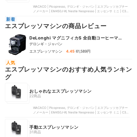
WACACO | Picopresso, デロンギ・ジャパン | エスプレッソカプチー
ノメーカー | EM450J-W, Nestle Nespresso | エッセンサ ミニ | C30-
BK-W, ソリスジャパン | バリスタ パーフェクタプラス | SK1170S,
新着
Nestle Nespresso | ヴァーチュオ ネクスト | GCV1-RE-W
エスプレッソマシンの商品レビュー
DeLonghi マグニフィカS 全自動コーヒーマシ
ン
デロンギ・ジャパン
|
エスプレッソマシン
4.45
61,589円
人気
エスプレッソマシンのおすすめ人気ランキン
グ
おしゃれなエスプレッソマシン
22商品
WACACO | Picopresso, デロンギ・ジャパン | エスプレッソカプチー
ノメーカー | EM450J-W, Nestle Nespresso | エッセンサ ミニ | C30-
BK-W, ソリスジャパン | バリスタ パーフェクタプラス | SK1170S,
Nestle Nespresso | ヴァーチュオ ネクスト | GCV1-RE-W
手動エスプレッソマシン
31商品