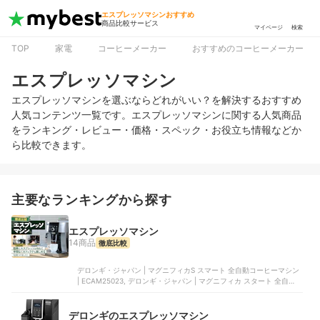
エスプレッソマシンおすすめ
商品比較サービス
マイページ
検索
TOP
家電
コーヒーメーカー
おすすめのコーヒーメーカー
エスプレッソマシン
エスプレッソマシンを選ぶならどれがいい？を解決するおすすめ
人気コンテンツ一覧です。エスプレッソマシンに関する人気商品
をランキング・レビュー・価格・スペック・お役立ち情報などか
ら比較できます。
主要なランキングから探す
エスプレッソマシン
14商品
徹底比較
デロンギ・ジャパン | マグニフィカS スマート 全自動コーヒーマシン
| ECAM25023, デロンギ・ジャパン | マグニフィカ スタート 全自動コ
ーヒーマシン | ECAM22020B, デロンギ・ジャパン | ディナミカ ミル
クタンク付 | ECAM35055B, デロンギ・ジャパン | マグニフィカS 全
自動コーヒーマシン | ECAM23120WN, デロンギ・ジャパン | マグニ
デロンギのエスプレッソマシン