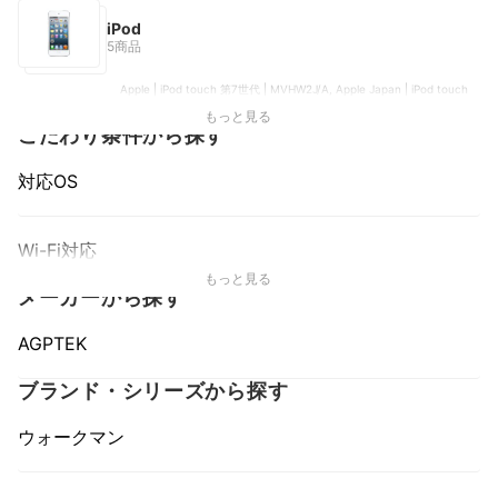
iPod
5商品
Apple | iPod touch 第7世代 | MVHW2J/A, Apple Japan | iPod touch
第6世代 | MKHQ2J/A, Apple Japan | iPod touch 第6世代 |
もっと見る
MKHV2J/A, Apple Japan | iPod Nano 第4世代, Apple Japan | iPod
こだわり条件から探す
touch 第5世代 | MD720J/A
対応OS
Wi-Fi対応
もっと見る
メーカーから探す
AGPTEK
ブランド・シリーズから探す
ウォークマン