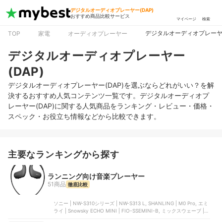
デジタルオーディオプレーヤー(DAP)
おすすめ商品比較サービス
マイページ
検索
デジタルオーディオプレーヤー
TOP
家電
オーディオプレーヤー
デジタルオーディオプレーヤー
(DAP)
デジタルオーディオプレーヤー(DAP)を選ぶならどれがいい？を解
決するおすすめ人気コンテンツ一覧です。デジタルオーディオプ
レーヤー(DAP)に関する人気商品をランキング・レビュー・価格・
スペック・お役立ち情報などから比較できます。
主要なランキングから探す
ランニング向け音楽プレーヤー
51商品
徹底比較
ソニー | NW-S310シリーズ | NW-S313 L, SHANLING | M0 Pro, エミ
ライ | Snowsky ECHO MINI | FIO-SSEMINI-B, ミックスウェーブ |
HiBy R1, グリーンハウス | KANA BTS | GH-KANABTS16-WH