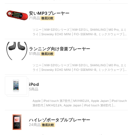
ヤー, ソニー | NW-A50シリーズ | NW-A55
安いMP3プレーヤー
71商品
徹底比較
ソニー | NW-S310シリーズ | NW-S313 L, SHANLING | M0 Pro, エミ
ライ | Snowsky ECHO MINI | FIO-SSEMINI-B, ミックスウェーブ |
HiBy R1, グリーンハウス | KANA BTS | GH-KANABTS16-WH
ランニング向け音楽プレーヤー
51商品
徹底比較
ソニー | NW-S310シリーズ | NW-S313 L, SHANLING | M0 Pro, エミ
ライ | Snowsky ECHO MINI | FIO-SSEMINI-B, ミックスウェーブ |
HiBy R1, グリーンハウス | KANA BTS | GH-KANABTS16-WH
iPod
5商品
Apple | iPod touch 第7世代 | MVHW2J/A, Apple Japan | iPod touch
第6世代 | MKHQ2J/A, Apple Japan | iPod touch 第6世代 |
MKHV2J/A, Apple Japan | iPod Nano 第4世代, Apple Japan | iPod
touch 第5世代 | MD720J/A
ハイレゾポータブルプレーヤー
24商品
徹底比較