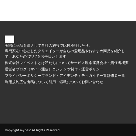
実際に商品を購入して自社の施設で比較検証したり、
専門家を中心としたクリエイターが自らの愛用品やおすすめ商品を紹介し
て、あなたの“選ぶ”をお手伝いします
株式会社マイベストとは
私たちについて
サービス理念
運営会社・責任者概要
運営者ブログ（マイベ通信）
コンテンツ制作・運営ポリシー
プライバシーポリシー
ブランド・アイデンティティ
ガイド一覧
監修者一覧
利用規約
広告出稿について
引用・転載について
お問い合わせ
Copyright mybest All Rights Reserved.