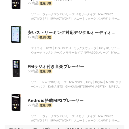
27商品
徹底比較
ソニー | ウォークマンZXシリーズ メモリータイプ | NW-ZX707,
ACTIVO | P1 | IRV-ACTIVO-P1, ソニー | ウォークマンWM1シリーズ
メモリータイプ | NW-WM1AM2, ソニー | ウォークマンAシリーズ メ
モリータイプ NW-A300シリーズ | NW-A307, iBasso Audio | DX180
安いストリーミング対応デジタルオーディオプ
レーヤー
12商品
徹底比較
エミライ | JM21 | FIO-JM21-L, ミックスウェーブ | HiBy R1, ソニー |
ウォークマンAシリーズ メモリータイプ NW-A300シリーズ | NW-
A306, Oilsky | デジタルオーディオプレーヤー, MECHEN | MP3プレ
ーヤー
FMラジオ付き音楽プレーヤー
58商品
徹底比較
ソニー | NW-S310シリーズ | NW-S313 L, HiBy | Digital | M300, グリ
ーンハウス | KANA BTS | GH-KANABTS16-WH, AGPTEK | MP3プレ
ーヤー , RUIZU | クリップオン MP3プレーヤー
Android搭載MP3プレーヤー
27商品
徹底比較
ソニー | ウォークマンZXシリーズ メモリータイプ | NW-ZX707,
ACTIVO | P1 | IRV-ACTIVO-P1, ソニー | ウォークマンWM1シリーズ
メモリータイプ | NW-WM1AM2, ソニー | ウォークマンAシリーズ メ