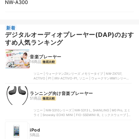
NW-A300
新着
デジタルオーディオプレーヤー(DAP)のおす
すめ人気ランキング
音楽プレーヤー
16商品
徹底比較
ソニー | ウォークマンZXシリーズ メモリータイプ | NW-ZX707,
ACTIVO | P1 | IRV-ACTIVO-P1, ソニー | ウォークマンWM1シリーズ
メモリータイプ | NW-WM1AM2, ソニー | ウォークマンAシリーズ メ
モリータイプ NW-A300シリーズ | NW-A307, iBasso Audio | DX180
ランニング向け音楽プレーヤー
51商品
徹底比較
ソニー | NW-S310シリーズ | NW-S313 L, SHANLING | M0 Pro, エミ
ライ | Snowsky ECHO MINI | FIO-SSEMINI-B, ミックスウェーブ |
HiBy R1, グリーンハウス | KANA BTS | GH-KANABTS16-WH
iPod
5商品