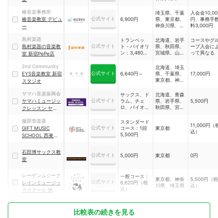
県、東京都、
阪府、兵庫県
神奈川県、新
椿音楽事務所
埼玉県、千葉
入会金10,00
潟県、石川
公式サイト
椿音楽教室 デビュ
6,900円
県、東京都、
円、事務手
県、長野県、
神奈川県、京
料3,000円
ー
岐阜県、静岡
都府、大阪
県、愛知県、
府、奈良県、
島村楽器
トランペッ
北海道、岩手
コースやグ
滋賀県、京都
兵庫県
公式サイト
島村楽器の音楽教
ト・バイオリ
県、秋田県、
ープ入会に
府、大阪府、
ン：3,480円
宮城県、山形
って異なる
兵庫県、奈良
室 新宿PePe店
～／サック
県、福島県、
県、和歌山
ス・ピアノ：
茨城県、栃木
県、岡山県、
2nd Community
北海道、埼玉
3,025円など
県、群馬県、
広島県、香川
公式サイト
EYS音楽教室 新宿
6,640円～
県、千葉県、
17,000円
埼玉県、千葉
県、愛媛県、
東京都、神奈
スタジオ
県、東京都、
福岡県、熊本
川県、静岡
神奈川県、新
県、大分県、
県、愛知県、
ヤマハ音楽振興会
サックス、ド
北海道、青森
潟県、石川
鹿児島県、沖
京都府、大阪
公式サイト
ヤマハミュージッ
ラム、チェ
県、岩手県、
5,500円
県、山梨県、
縄県
府、兵庫県、
ロ、バイオリ
秋田県、宮城
クレッスン ヤマハ
長野県、岐阜
宮崎県
ンなど：約
県、山形県、
目黒センター
県、静岡県、
3,117円～／
福島県、茨城
服部管楽器
スタンダード
愛知県、三重
11,000円（
はじめてピア
県、栃木県、
公式サイト
GIFT MUSIC
コース：1回
東京都
県、滋賀県、
込）
ノ：2,250円
群馬県、埼玉
5,500円
京都府、大阪
SCHOOL 西巣鴨
～／大人のピ
県、千葉県、
府、兵庫県、
校
アノ、ウクレ
東京都、神奈
奈良県、和歌
レ：3,300円
川県、新潟
石田博サックス教
山県、鳥取
公式サイト
5,000円
東京都
0円
～など
県、石川県、
室
県、岡山県、
福井県、山梨
広島県、香川
県、長野県、
県、愛媛県、
レーゲンムジーク
一般コース：
岐阜県、静岡
福岡県、佐賀
東京都、神奈
5,500円（税
公式サイト
レインミュージッ
6,620円（税
県、愛知県、
県、長崎県、
川県、埼玉県
込）
込）
三重県、滋賀
クスクール 池袋教
熊本県、大分
県、京都府、
室
県、宮崎県、
大阪府、兵庫
鹿児島県、沖
県、奈良県、
縄県
比較表の続きを見る
和歌山県、鳥