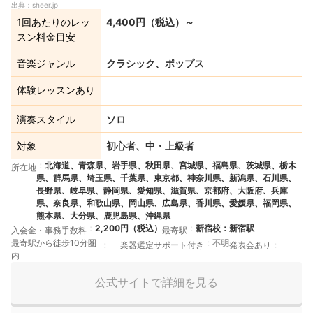
出典：
sheer.jp
1回あたりのレッ
4,400円（税込）～
スン料金目安
音楽ジャンル
クラシック、ポップス
体験レッスンあり
演奏スタイル
ソロ
対象
初心者、中・上級者
北海道、青森県、岩手県、秋田県、宮城県、福島県、茨城県、栃木
所在地
県、群馬県、埼玉県、千葉県、東京都、神奈川県、新潟県、石川県、
長野県、岐阜県、静岡県、愛知県、滋賀県、京都府、大阪府、兵庫
県、奈良県、和歌山県、岡山県、広島県、香川県、愛媛県、福岡県、
熊本県、大分県、鹿児島県、沖縄県
2,200円（税込）
新宿校：新宿駅
入会金・事務手数料
最寄駅
最寄駅から徒歩10分圏
不明
楽器選定サポート付き
発表会あり
内
公式サイトで詳細を見る