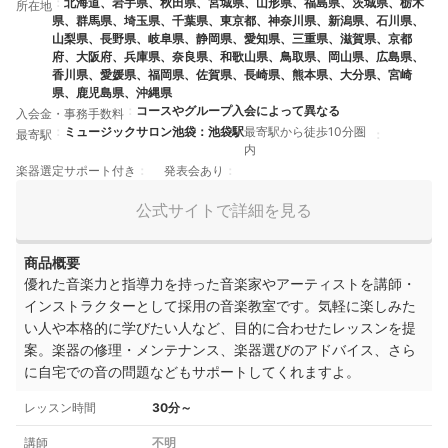
北海道、岩手県、秋田県、宮城県、山形県、福島県、茨城県、栃木
所在地
県、群馬県、埼玉県、千葉県、東京都、神奈川県、新潟県、石川県、
山梨県、長野県、岐阜県、静岡県、愛知県、三重県、滋賀県、京都
府、大阪府、兵庫県、奈良県、和歌山県、鳥取県、岡山県、広島県、
香川県、愛媛県、福岡県、佐賀県、長崎県、熊本県、大分県、宮崎
県、鹿児島県、沖縄県
コースやグループ入会によって異なる
入会金・事務手数料
ミュージックサロン池袋：池袋駅
最寄駅から徒歩10分圏
最寄駅
内
楽器選定サポート付き
発表会あり
公式サイトで詳細を見る
商品概要
優れた音楽力と指導力を持った音楽家やアーティストを講師・
インストラクターとして採用の音楽教室です。気軽に楽しみた
い人や本格的に学びたい人など、目的に合わせたレッスンを提
案。楽器の修理・メンテナンス、楽器選びのアドバイス、さら
に自宅での音の問題などもサポートしてくれますよ。
レッスン時間
30分～
講師
不明