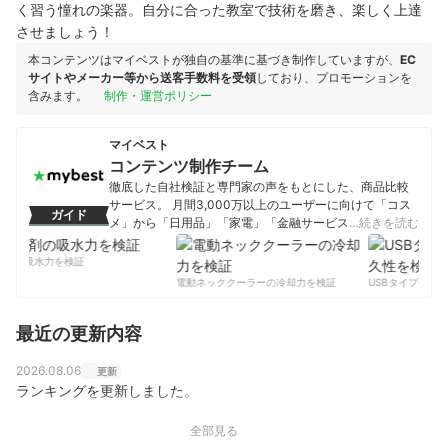
く習う憧れの楽器。自分に合った教室で技術を磨き、楽しく上達
させましょう！
本コンテンツはマイベストが独自の基準に基づき制作していますが、
EC
サイトやメーカー等から送客手数料を受領
しており、プロモーションを
含みます。
制作・運営ポリシー
マイベスト
コンテンツ制作チーム
徹底した自社検証と専門家の声をもとにした、商品比較
サービス。 月間3,000万以上のユーザーに向けて「コス
ガイド
メ」から「日用品」「家電」「金融サービス」まで、ベ
…続きを読む
ストな商品を選んでもらうために、毎日コンテンツを制
作中。
剤の吸水力を検証
コンテンツ制作チームのプロフィール
電動ネッククーラーの冷却力を検証
USBタイプCケー
最近の更新内容
2026.08.06
更新
ランキングを更新しました。
全部見る