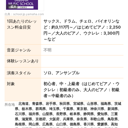
拡大
出典：
school.jp.yamaha.com
1回あたりのレッ
サックス、ドラム、チェロ、バイオリンな
スン料金目安
ど：約3,117円～／はじめてピアノ：2,250
円～／大人のピアノ、ウクレレ：3,300円
～など
音楽ジャンル
不明
体験レッスンあり
演奏スタイル
ソロ、アンサンブル
対象
初心者、中・上級者（はじめてピアノ・ウ
クレレ：初級者のみ、大人のピアノ：初級
者～中級者のみ）
北海道、青森県、岩手県、秋田県、宮城県、山形県、福島県、茨城
所在地
県、栃木県、群馬県、埼玉県、千葉県、東京都、神奈川県、新潟県、
石川県、福井県、山梨県、長野県、岐阜県、静岡県、愛知県、三重
県、滋賀県、京都府、大阪府、兵庫県、奈良県、和歌山県、鳥取県、
島根県、岡山県、広島県、山口県、徳島県、香川県、愛媛県、高知