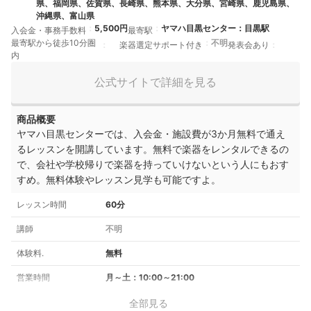
県、福岡県、佐賀県、長崎県、熊本県、大分県、宮崎県、鹿児島県、
沖縄県、富山県
5,500円
ヤマハ目黒センター：目黒駅
入会金・事務手数料
最寄駅
最寄駅から徒歩10分圏
不明
楽器選定サポート付き
発表会あり
内
公式サイトで詳細を見る
商品概要
ヤマハ目黒センターでは、入会金・施設費が3か月無料で通え
るレッスンを開講しています。無料で楽器をレンタルできるの
で、会社や学校帰りで楽器を持っていけないという人にもおす
すめ。無料体験やレッスン見学も可能ですよ。
レッスン時間
60分
講師
不明
体験料.
無料
営業時間
月～土：10:00～21:00
全部見る