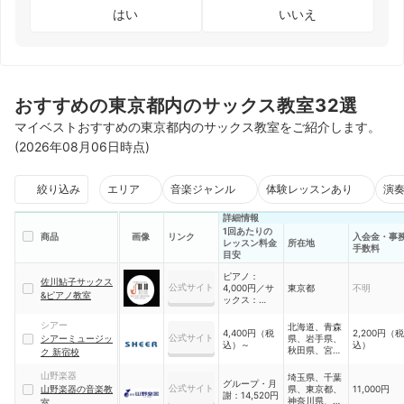
はい
いいえ
おすすめの東京都内のサックス教室32選
マイベストおすすめの東京都内のサックス教室をご紹介します。
(2026年08月06日時点)
絞り込み
エリア
音楽ジャンル
体験レッスンあり
演
詳細情報
1回あたりの
商品
画像
リンク
入会金・事
レッスン料金
所在地
手数料
目安
ピアノ：
佐川鮎子サックス
公式サイト
4,000円／サ
東京都
不明
&ピアノ教室
ックス：
6,000円（税
込）
シアー
北海道、青森
4,400円（税
2,200円（税
公式サイト
シアーミュージッ
県、岩手県、
込）～
込）
秋田県、宮城
ク 新宿校
県、福島県、
茨城県、栃木
山野楽器
埼玉県、千葉
グループ・月
県、群馬県、
公式サイト
山野楽器の音楽教
県、東京都、
11,000円
謝：14,520円
埼玉県、千葉
神奈川県、大
室