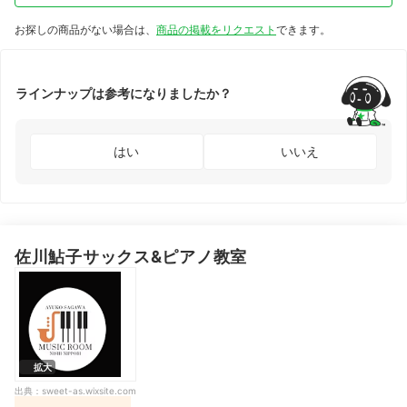
取県、島根
県、岡山県、
お探しの商品がない場合は、
商品の掲載をリクエスト
できます。
広島県、山口
県、徳島県、
香川県、愛媛
県、高知県、
福岡県、佐賀
県、長崎県、
ラインナップは参考になりましたか？
熊本県、大分
県、宮崎県、
鹿児島県、沖
縄県、富山県
はい
いいえ
佐川鮎子サックス&ピアノ教室
拡大
出典：
sweet-as.wixsite.com