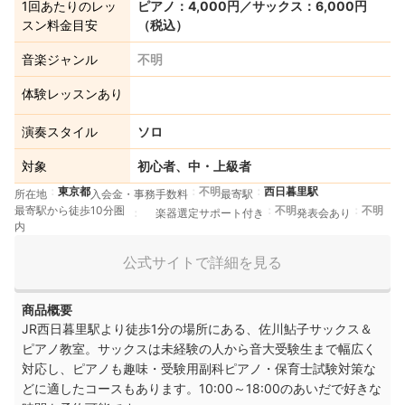
1回あたりのレッ
ピアノ：4,000円／サックス：6,000円
スン料金目安
（税込）
音楽ジャンル
不明
体験レッスンあり
演奏スタイル
ソロ
対象
初心者、中・上級者
東京都
不明
西日暮里駅
所在地
入会金・事務手数料
最寄駅
最寄駅から徒歩10分圏
不明
不明
楽器選定サポート付き
発表会あり
内
公式サイトで詳細を見る
商品概要
​JR西日暮里駅より徒歩1分の場所にある、佐川鮎子サックス＆
ピアノ教室。サックスは未経験の人から音大受験生まで幅広く
対応し、ピアノも趣味・受験用副科ピアノ・保育士試験対策な
どに適したコースもあります。10:00～18:00のあいだで好きな