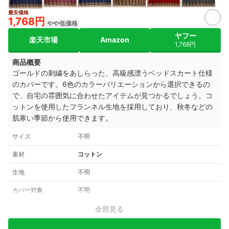
最安価格
2+
1,768円
やや低価格
ヤフー
楽天市場
Amazon
1,768円
商品概要
ゴールドの刺繍をあしらった、高級感漂うベッドスカート仕様
のカバーです。6色のカラーバリエーションから選択できるの
で、自宅の雰囲気に合わせたアイテムが見つかるでしょう。コ
ットンを使用したフランネル生地を採用しており、秋冬などの
肌寒い季節から使用できます。
サイズ
不明
素材
コットン
生地
不明
カバー対象
不明
全部見る