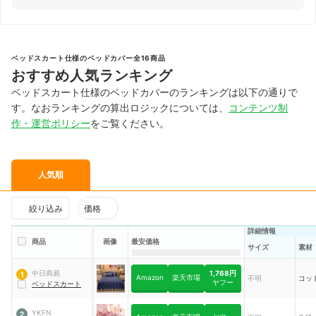
ベッドスカート仕様のベッドカバー全16商品
おすすめ人気ランキング
ベッドスカート仕様のベッドカバーのランキングは以下の通りで
す。なおランキングの算出ロジックについては、
コンテンツ制
作・運営ポリシー
をご覧ください。
人気順
絞り込み
価格
詳細情報
商品
画像
最安価格
サイズ
素材
1,768円
中日商易
1
Amazon
楽天市場
不明
コッ
ヤフー
ベッドスカート
YKFN
2