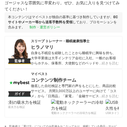
ゴージャスな雰囲気に早変わり。ぜひ、お気に入りを見つけてみ
てください！
本コンテンツはマイベストが独自の基準に基づき制作していますが、
EC
サイトやメーカー等から送客手数料を受領
しており、プロモーションを
含みます。
制作・運営ポリシー
スリープ トレーナー・睡眠健康指導士
ヒラノマリ
自身も不眠症を経験したことから睡眠学に興味を持ち、
大学卒業後は大手インテリア会社に入社。一般のお客様
監修者
からホテル、保養所、大使館などのベッドや寝室全体の
…続きを読む
コンサルティングを経験する。現在は日本で唯一のアス
リート専門の睡眠のパーソナルトレーナー『スリープト
マイベスト
レーナー』としてメジャーリーガーの藤浪晋太郎投手、
コンテンツ制作チーム
プロ野球選手、Jリーガー、オリンピック選手などに試合
徹底した自社検証と専門家の声をもとにした、商品比較
時に合わせた睡眠アドバイスから寝具・パジャマ選びま
サービス。 月間3,000万以上のユーザーに向けて「コス
ガイド
で行っている。
メ」から「日用品」「家電」「金融サービス」まで、ベ
…続きを読む
ヒラノマリのプロフィール
ストな商品を選んでもらうために、毎日コンテンツを制
作中。
剤の吸水力を検証
コンテンツ制作チームのプロフィール
電動ネッククーラーの冷却力を検証
USBタイプCケー
監修者は「選び方」についてのみ監修をおこなっており、掲載している商品・サービ