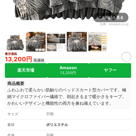
この商品を見る
出典：
amazon.co.jp
最安価格
13,200円
高価格
Amazon
楽天市場
ヤフー
13,200円
商品概要
ふわふわで柔らかい肌触りのベッドスカート型カバーです。極
細マイクロファイバー繊維で、朝起きるまで暖かさをキープ。
かわいいデザインと機能性の両方を兼ね備えています。
サイズ
不明
素材
ポリエステル
生地
不明