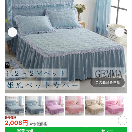
この商品を見る
出典：
store.shopping.yahoo.co.jp
最安価格
2+
2,008円
やや低価格
楽天市場
ヤフー