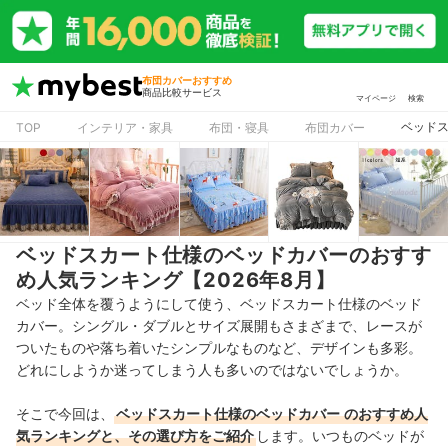
布団カバーおすすめ
商品比較サービス
マイページ
検索
ベッドス
TOP
インテリア・家具
布団・寝具
布団カバー
ベッドスカート仕様のベッドカバーのおすす
め人気ランキング【2026年8月】
ベッド全体を覆うようにして使う、ベッドスカート仕様のベッド
カバー。シングル・ダブルとサイズ展開もさまざまで、レースが
ついたものや落ち着いたシンプルなものなど、デザインも多彩。
どれにしようか迷ってしまう人も多いのではないでしょうか。
そこで今回は、
ベッドスカート仕様のベッドカバー
のおすすめ人
気ランキングと、その選び方をご紹介
します。いつものベッドが