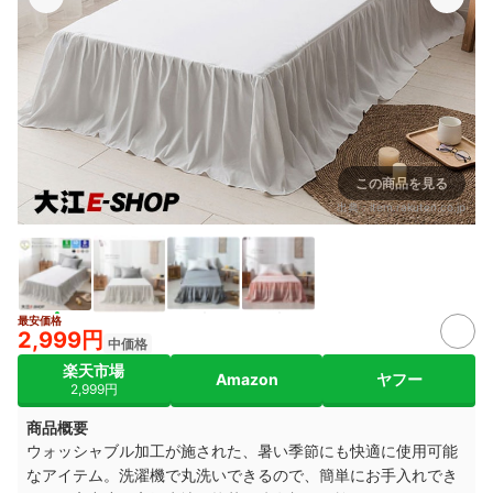
この商品を見る
出典：
item.rakuten.co.jp
最安価格
2,999円
中価格
楽天市場
Amazon
ヤフー
2,999円
商品概要
ウォッシャブル加工が施された、暑い季節にも快適に使用可能
なアイテム。洗濯機で丸洗いできるので、簡単にお手入れでき