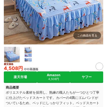
この商品を見る
出典：
amazon.co.jp
最安価格
4,508円
やや高価格
Amazon
楽天市場
ヤフー
4,508円
商品概要
ボリエステル素材を採用し、熟練の職人たちが一つひとつ丁寧
に仕上げたベッドスカートです。カバーの4隅にゴムバンドが
ついているため、ベッドにしっかりフィット。ベッドスカート