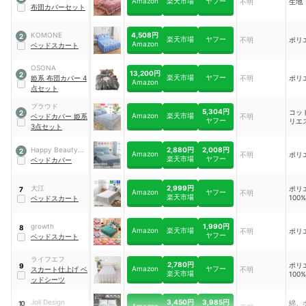
Amazon
楽天市場
ヤフー
不明
生地
布団カバーセット
4,508円
KOMONE
2
楽天市場
ヤフー
不明
ポリ
Amazon
ベッドスカート
OSONA
13,200円
2
楽天市場
ヤフー
姫系 布団カバー 4
不明
ポリ
Amazon
点セット
ブラウド
5,304円
コッ
2
Amazon
楽天市場
ベッドカバー 姫系
不明
ヤフー
リエ
3点セット
2,880円
2,008円
Happy Beauty
2
Amazon
不明
ポリ
楽天市場
ヤフー
Store
ベッドカバー
2,999円
大江
ポリ
7
Amazon
ヤフー
不明
楽天市場
100%
ベッドスカート
1,990円
growth
8
Amazon
楽天市場
不明
ポリ
ヤフー
ベッドスカート
ライフエフ
2,780円
ポリ
9
Amazon
ヤフー
スカート仕上げ ベ
不明
楽天市場
100%
ッドシーツ
3,450円
3,985円
Joli Design
綿、
10