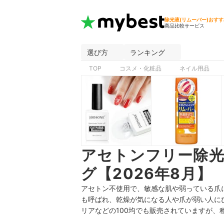
除光液(リムーバー)おすす
商品比較サービス
選び方
ランキング
TOP
コスメ・化粧品
ネイル用品
アセトンフリー除
グ【2026年8月】
アセトン不使用で、敏感な肌や弱っている爪
も呼ばれ、乾燥が気になる人や爪が弱い人に
リアなどの100均でも販売されていますが