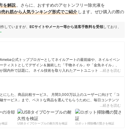
方を解説
。さらに、おすすめのアセトンフリー除光液を
ングの売れ筋から人気ランキング形式でご紹介
します。ぜひ購入の際の
制作していますが、
ECサイトやメーカー等から送客手数料を受領
しており、
ー
Ameba公式トップブロガーとしてネイルアートの最前線や、ネイルイベン
ーティストとしてデザイン＆施術した「干物ネイル」や「金魚ネイル」、
が国内外で話題に。 ネイル技術を取り入れたアートユニット
…続きを読む
動しており、都内ギャラリーで個展を開催している。フランス・グルノーブル美
級。ネイルサロン衛生管理士。
ル
にした、商品比較サービス。 月間3,000万以上のユーザーに向けて「コ
融サービス」まで、ベストな商品を選んでもらうために、毎日コンテンツ
…続きを読む
ィール
検証
USBタイプCケーブルの耐久性を検証
ロボット掃除機の賢さを検証
サ