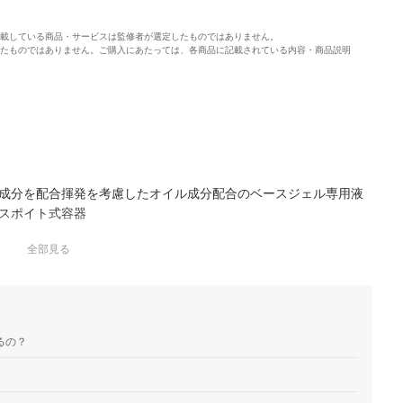
載している商品・サービスは監修者が選定したものではありません。
たものではありません。ご購入にあたっては、各商品に記載されている内容・商品説明
成分を配合揮発を考慮したオイル成分配合のベースジェル専用液
スポイト式容器
全部見る
るの？