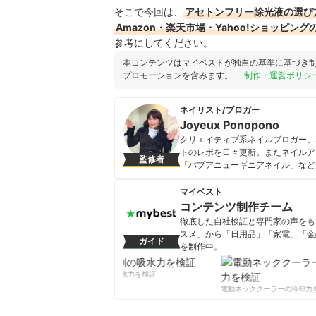
そこで今回は、
アセトンフリー除光液の選び
Amazon・楽天市場・Yahoo!ショッピ
参考にしてください。
本コンテンツはマイベストが独自の基準に基づき
プロモーションを含みます。
制作・運営ポリシ
ネイリスト/ブロガー
Joyeux Ponopono
クリエイティブ系ネイルブロガー。
トのレポを日々更新。またネイルア
監修者
「パプアニューギニアネイル」など
「PONO♡FEKO」としても活
術大学卒業。ネイリスト技能検定1
マイベスト
Joyeux Ponoponoのプロフィー
コンテンツ制作チーム
徹底した自社検証と専門家の声をもと
スメ」から「日用品」「家電」「金
ガイド
を制作中。
コンテンツ制作チームのプロフ
柔軟剤の吸水力を検証
電動ネッククーラーの冷却力を