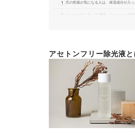
1
爪の乾燥が気になる人は、保湿成分が入っ
2
ジェルorマニキュア 液体・シートから目
3
気持ちよく使用するためにも、香りが好み
4
ジェルネイル・ネイルシールをオフするな
アセトンフリー除光液と
アセトンフリー除光液全47商品おすすめ人気ラン
アセトンフリー除光液の上手な使い方とは？
オフ後の保湿には、ネイル用アイテムを使おう
アセトンフリー除光液の売れ筋ランキングもチェ
出典：
am