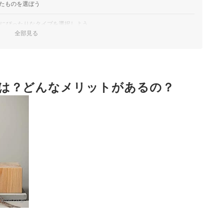
たものを選ぼう
的にぴったりなタイプを選択しよう
全部見る
のものを選ぼう
ら、対応をチェック
は？どんなメリットがあるの？
キング
ック！
azon.co.jp