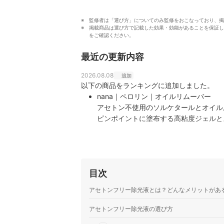
監修者は「選び方」についてのみ監修をおこなっており、掲
掲載商品は選び方で記載した効果・効能があることを保証し
をご確認ください。
最近の更新内容
2026.08.08
追加
以下の商品をランキングに追加しました。
nana｜ペロリン｜オイルリムーバー
アセトン不使用のソルケタールとオイル
ピンポイントに塗布する高粘度ジェルと
目次
アセトンフリー除光液とは？どんなメリットがあ
アセトンフリー除光液の選び方