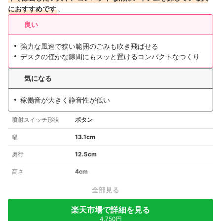
におすすめです
。
良い
強力な風速で狭い範囲のごみも吹き飛ばせる
デスクの僅かな隙間にもスッと置けるコンパクトなつくり
気になる
稼働音が大きく静音性が低い
噴射スイッチ形状
ボタン
幅
13.1cm
奥行
12.5cm
高さ
4cm
全部見る
楽天市場で詳細を見る
4,750円