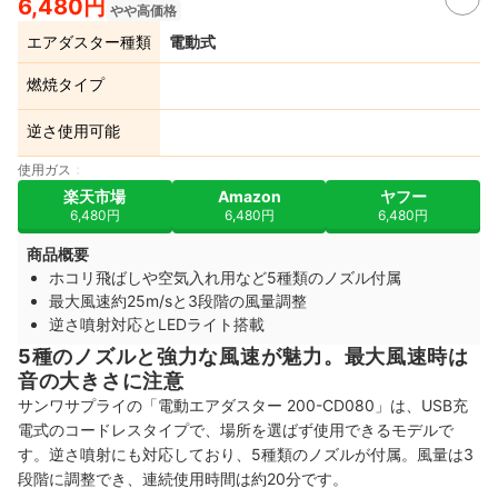
6,480円
やや高価格
エアダスター種類
電動式
燃焼タイプ
逆さ使用可能
使用ガス
楽天市場
Amazon
ヤフー
6,480円
6,480円
6,480円
商品概要
ホコリ飛ばしや空気入れ用など5種類のノズル付属
最大風速約25m/sと3段階の風量調整
逆さ噴射対応とLEDライト搭載
5種のノズルと強力な風速が魅力。最大風速時は
音の大きさに注意
サンワサプライの「電動エアダスター 200-CD080」は、USB充
電式のコードレスタイプで、場所を選ばず使用できるモデルで
す。逆さ噴射にも対応しており、5種類のノズルが付属。風量は3
段階に調整でき、連続使用時間は約20分です。