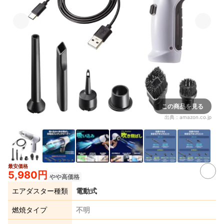
この商品を見る
出典：
amazon.co.jp
最安価格
2+
5,980円
やや高価格
エアダスター種類
電動式
燃焼タイプ
不明