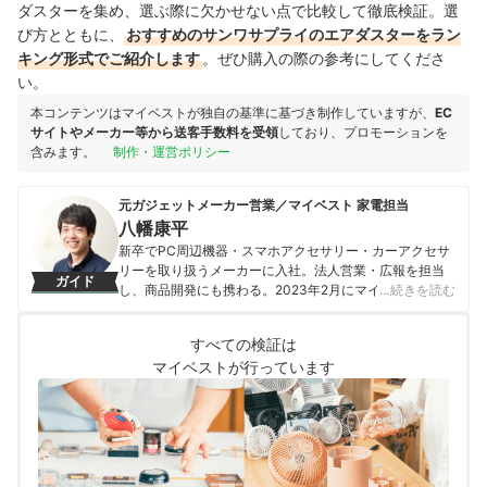
ダスターを集め、選ぶ際に欠かせない点で比較して徹底検証。選
び方とともに、
おすすめのサンワサプライのエアダスターをラン
キング形式でご紹介します
。ぜひ購入の際の参考にしてくださ
い。
本コンテンツはマイベストが独自の基準に基づき制作していますが、
EC
サイトやメーカー等から送客手数料を受領
しており、プロモーションを
含みます。
制作・運営ポリシー
元ガジェットメーカー営業／マイベスト 家電担当
八幡康平
新卒でPC周辺機器・スマホアクセサリー・カーアクセサ
リーを取り扱うメーカーに入社。法人営業・広報を担当
ガイド
し、商品開発にも携わる。2023年2月にマイベストに入
…続きを読む
社し、モバイルバッテリーやビデオカメラなどガジェッ
トやカメラの比較・コンテンツ制作を経験。現在では、
すべての検証は
家電を中心に幅広いジャンルのコンテンツ制作に携わ
マイベストが行っています
る。「専門性をもとにした調査・検証を通じ、一人ひと
りに合った選択肢を分かりやすく提案すること」を心が
けて、コンテンツ制作を行っている。
八幡康平のプロフィール