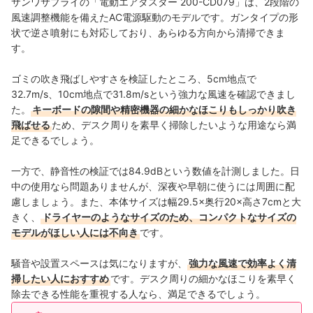
サンワサプライの「電動エアダスター 200-CD079」は、2段階の
風速調整機能を備えたAC電源駆動のモデルです。ガンタイプの形
状で逆さ噴射にも対応しており、あらゆる方向から清掃できま
す。
ゴミの吹き飛ばしやすさを検証したところ、5cm地点で
32.7m/s、10cm地点で31.8m/sという強力な風速を確認できまし
た。
キーボードの隙間や精密機器の細かなほこりもしっかり吹き
飛ばせる
ため、デスク周りを素早く掃除したいような用途なら満
足できるでしょう。
一方で、静音性の検証では84.9dBという数値を計測しました。日
中の使用なら問題ありませんが、深夜や早朝に使うには周囲に配
慮しましょう。また、本体サイズは幅29.5×奥行20×高さ7cmと大
きく、
ドライヤーのようなサイズのため、コンパクトなサイズの
モデルがほしい人には不向き
です。
騒音や設置スペースは気になりますが、
強力な風速で効率よく清
掃したい人におすすめ
です。デスク周りの細かなほこりを素早く
除去できる性能を重視する人なら、満足できるでしょう。