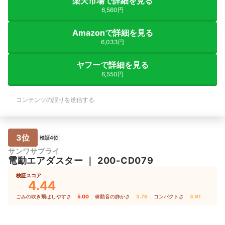
楽天市場で詳細を見る
増えました。スプレー缶式を何本も使う
のであれば、電動式を断然おすすめしま
6,560円
す。
Amazonで詳細を見る
6,033円
ヤフーで詳細を見る
6,550円
コンテンツの誤りを送信する
3位
検証4位
サンワサプライ
電動エアダスター
｜
200-CD079
検証スコア
4.44
ごみの吹き飛ばしやすさ
5.00
｜
稼動音の静かさ
3.76
｜
コンパクトさ
3.91