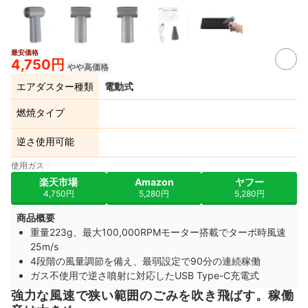
最安価格
4,750円
やや高価格
エアダスター種類
電動式
燃焼タイプ
逆さ使用可能
使用ガス
楽天市場
Amazon
ヤフー
4,750円
5,280円
5,280円
商品概要
重量223g、最大100,000RPMモーター搭載でターボ時風速
25m/s
4段階の風量調節を備え、最弱設定で90分の連続稼働
ガス不使用で逆さ噴射に対応したUSB Type-C充電式
強力な風速で狭い範囲のごみを吹き飛ばす。稼働