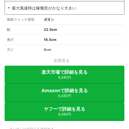
最大風速時は稼働音がかなり大きい
噴射スイッチ形状
ボタン
幅
22.9cm
奥行
16.5cm
高さ
6cm
全部見る
楽天市場で詳細を見る
6,480円
Amazonで詳細を見る
6,480円
ヤフーで詳細を見る
6,480円
コンテンツの誤りを送信する