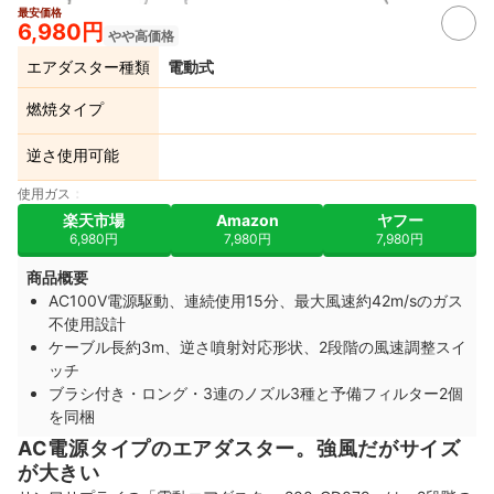
最安価格
6,980円
やや高価格
エアダスター種類
電動式
燃焼タイプ
逆さ使用可能
使用ガス
楽天市場
Amazon
ヤフー
6,980円
7,980円
7,980円
商品概要
AC100V電源駆動、連続使用15分、最大風速約42m/sのガス
不使用設計
ケーブル長約3m、逆さ噴射対応形状、2段階の風速調整スイ
ッチ
ブラシ付き・ロング・3連のノズル3種と予備フィルター2個
を同梱
AC電源タイプのエアダスター。強風だがサイズ
が大きい