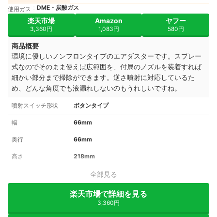
DME・炭酸ガス
使用ガス
楽天市場
Amazon
ヤフー
3,360円
1,083円
580円
商品概要
環境に優しいノンフロンタイプのエアダスターです。スプレー
式なのでそのまま使えば広範囲を、付属のノズルを装着すれば
細かい部分まで掃除ができます。逆さ噴射に対応しているた
め、どんな角度でも液漏れしないのもうれしいですね。
噴射スイッチ形状
ボタンタイプ
幅
66mm
奥行
66mm
高さ
218mm
全部見る
楽天市場で詳細を見る
3,360円