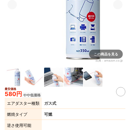
この商品を見る
出典：
amazon.co.jp
最安価格
580円
やや低価格
エアダスター種類
ガス式
燃焼タイプ
可燃
逆さ使用可能