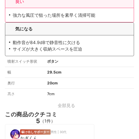
良い
強力な風圧で狙った場所を素早く清掃可能
気になる
動作音が84.9dBで静音性に欠ける
サイズが大きく収納スペースを圧迫
噴射スイッチ形状
ボタン
幅
29.5cm
奥行
20cm
高さ
7cm
全部見る
この商品のクチコミ
5
（1件）
駆け出しサポーター
男性 | 30代
かぎくん