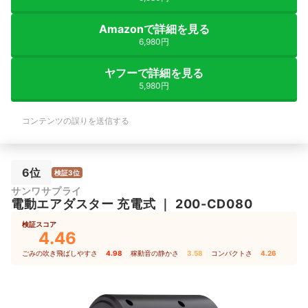
Amazonで詳細を見る
6,980円
ヤフーで詳細を見る
5,980円
コンテンツの誤りを送信する
6位
検証3位
サンワサプライ
電動エアダスター 充電式
｜
200-CD080
検証スコア
4.46
ごみの吹き飛ばしやすさ
4.98
｜
稼動音の静かさ
3.58
｜
コンパクトさ
4.26