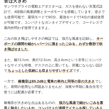
音は大きめ
サンワサプライの電動エアダスターは、ガスを使わない充電式設
計で、4段階の風量調整とターボモードを搭載しています。逆さで
も使用可能で、最弱モードで90分、最強モードで14分の連続使用
が可能です。コンパクトなガンタイプデザインで、コードレスで
屋内外問わず使用できますよ。
ごみの吹き飛ばしやすさの検証では、強力な風速を記録し、
キー
ボードの隙間や細かいパーツに溜まったごみを、わずか数秒で吹
き飛ばせました
。
また、幅13.1cm、奥行12.5cm、高さ4cmという非常にコンパク
トなサイズも特徴。デスクの上に置いても、邪魔にならない設計
で
ちょっとした収納にも収まりやすいサイズ
です。
一方で、
稼働音は85.2dBと電車の車内と同等の音の大きさ
でし
た。昼間の使用なら問題ありませんが、深夜や早朝に集合住宅で
使うには配慮が必要です。
稼働音が大きめな点はあるものの、
強力な風速で細かいごみを素
早く除去したい人や、コンパクトな清掃アイテムを探している人