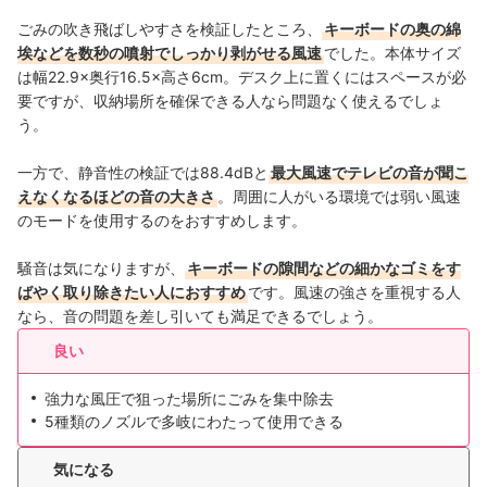
ごみの吹き飛ばしやすさを検証したところ、
キーボードの奥の綿
埃などを数秒の噴射でしっかり剥がせる風速
でした。本体サイズ
は幅22.9×奥行16.5×高さ6cm。デスク上に置くにはスペースが必
要ですが、収納場所を確保できる人なら問題なく使えるでしょ
う。
一方で、静音性の検証では88.4dBと
最大風速でテレビの音が聞こ
えなくなるほどの音の大きさ
。周囲に人がいる環境では弱い風速
のモードを使用するのをおすすめします。
騒音は気になりますが、
キーボードの隙間などの細かなゴミをす
ばやく取り除きたい人におすすめ
です。風速の強さを重視する人
なら、音の問題を差し引いても満足できるでしょう。
良い
強力な風圧で狙った場所にごみを集中除去
5種類のノズルで多岐にわたって使用できる
気になる