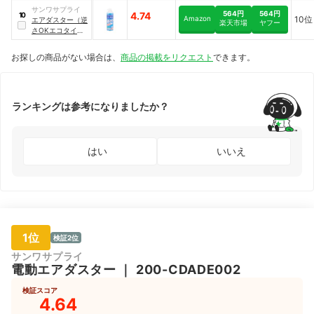
サンワサプライ
564円
564円
4.74
10
Amazon
10位
エアダスター（逆
楽天市場
ヤフー
さOKエコタイ
プ）
｜
CD-31ECO
お探しの商品がない場合は、
商品の掲載をリクエスト
できます。
ランキングは参考になりましたか？
はい
いいえ
1位
検証2位
サンワサプライ
電動エアダスター
｜
200-CDADE002
検証スコア
4.64