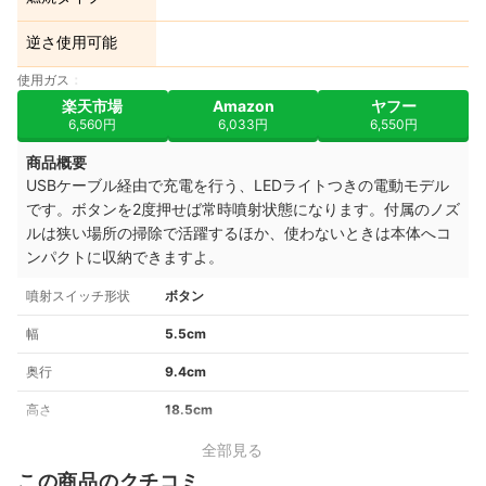
逆さ使用可能
使用ガス
楽天市場
Amazon
ヤフー
6,560円
6,033円
6,550円
商品概要
USBケーブル経由で充電を行う、LEDライトつきの電動モデル
です。ボタンを2度押せば常時噴射状態になります。付属のノズ
ルは狭い場所の掃除で活躍するほか、使わないときは本体へコ
ンパクトに収納できますよ。
噴射スイッチ形状
ボタン
幅
5.5cm
奥行
9.4cm
高さ
18.5cm
全部見る
この商品のクチコミ