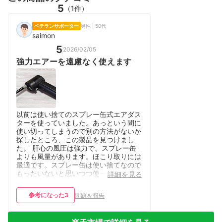
5
（1件）
ベテランサポーター
男性 | 50代
saimon
5
2026/02/05
強力エアーを遠慮なく使えます
以前は使い捨てのスプレー缶式エアダス
ターを使っていました。あっという間に
使い切ってしまうので別の方法がないか
探したところ、この製品を見つけまし
た。 肝心の風圧は強力で、スプレー缶
よりも風量があります。ほこり取りには
最適です。スプレー缶は使い捨てなので
もったいないと思いつつ使っていたので
詳細を見る
すが、充電式のこの製品なら遠慮なく使
えます。 唯一の弱点は差し込み式のノ
参考になった
3
問題を報告
ズルが吹き飛びやすいことです。私はビ
ニールテープで固定してしまいました。
今は電動エアダスターのラインナップが