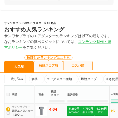
サンワサプライのエアダスター全10商品
おすすめ人気ランキング
サンワサプライのエアダスターのランキングは以下の通りです。
なおランキングの算出ロジックについては、
コンテンツ制作・運
営ポリシー
をご覧ください。
検証したランキングはこちら
検証スコア順
コスパ順
人気順
絞り込み
価格
エアダスター種類
燃焼タイプ
逆さ使
検証
人気
商品
画像
最安価格
スコア
サンワサプライ
4.64
5,280円
4,750円
5,280円
1
1位
電動エアダスター
Amazon
楽天市場
ヤフー
｜
200-