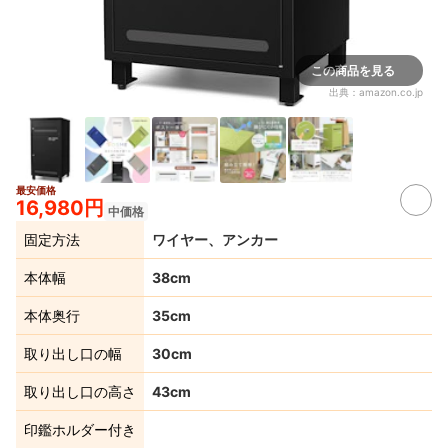
この商品を見る
出典：
amazon.co.jp
最安価格
16,980円
中価格
固定方法
ワイヤー、アンカー
本体幅
38cm
本体奥行
35cm
取り出し口の幅
30cm
取り出し口の高さ
43cm
印鑑ホルダー付き