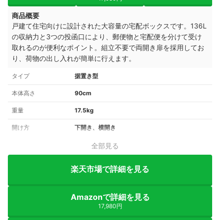
商品概要
戸建て住宅向けに設計された大容量の宅配ボックスです。136L
の収納力と3つの投函口により、郵便物と宅配便を分けて受け
取れるのが便利なポイント。組立不要で両開き扉を採用してお
り、荷物の出し入れが簡単に行えます。
タイプ
据置き型
本体高さ
90cm
重量
17.5kg
開け方
下開き、横開き
全部見る
楽天市場で詳細を見る
Amazonで詳細を見る
17,980円