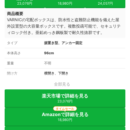
23,076円
18,980円
24,057円
商品概要
VARNICの宅配ボックスは、防水性と盗難防止機能を備えた屋
外設置型の大容量ボックスです。複数投函可能で、セキュリテ
ィロック付き。亜鉛めっき鋼板製で耐久性抜群です。
タイプ
据置き型、アンカー固定
本体高さ
96cm
重量
不明
開け方
横開き、下開き
全部見る
楽天市場で詳細を見る
23,076円
タイムセール
Amazonで詳細を見る
18,980円