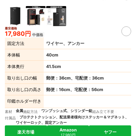
最安価格
17,980円
中価格
固定方法
ワイヤー、アンカー
本体幅
40cm
本体奥行
41.5cm
取り出し口の幅
郵便：36cm、宅配便：36cm
取り出し口の高さ
郵便：16cm、宅配便：56cm
印鑑ホルダー付き
金属
ワンプッシュ式、シリンダー錠
素材
施錠方法
組み立て不要
プロテクトクッション、配送業者様向けステッカー＆マグネット、
付属品
ワイヤーロック、固定アンカー
Amazon
楽天市場
ヤフー
17,980円