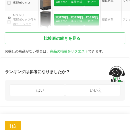
据置き型
ワイ
Amazon
楽天市場
ヤフー
宅配ボックス
MOJYU
17,820円
17,820円
17,820円
10
宅配ボックス付き
据置き型
アン
Amazon
楽天市場
ヤフー
ポスト ジョエレ
｜
PBX-047
比較表の続きを見る
お探しの商品がない場合は、
商品の掲載をリクエスト
できます。
ランキングは参考になりましたか？
はい
いいえ
1位