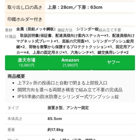
取り出し口の高さ
上扉：28cm／下扉：63cm
印鑑ホルダー付き
金属（亜鉛メッキ鋼板）
シリンダー錠
素材
施錠方法
組み立て不要
取扱説明書/保証書、配達員様向け案内ステッカー×1、配達員様向け
付属品
マグネット式プレート×1、底板の穴用蓋×1、シリンダープッシュ錠用
鍵×2、荷物を衝撃から保護するプロテクトクッション×1、固定用アン
カー×4、上扉の固定用ネジ×1、六角レンチ×1、鍵交換用レンチ×2
楽天市場
Amazon
ヤフー
19,980円
21,980円
商品概要
上下2ヶ所の投函口と自動で閉まる上部投入口
開閉方向を選べる両開き構造で組み立て不要の完成品
IP55準拠の防水防塵とシリンダー式ワンプッシュ錠
タイプ
据置き型、アンカー固定
本体高さ
85.5cm
重量
約17.8kg