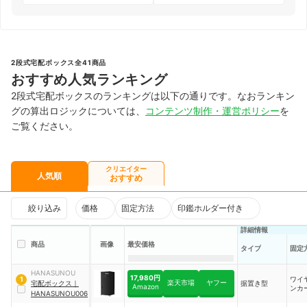
2段式宅配ボックス全41商品
おすすめ人気ランキング
2段式宅配ボックスのランキングは以下の通りです。なおランキン
グの算出ロジックについては、
コンテンツ制作・運営ポリシー
を
ご覧ください。
クリエイター
人気順
おすすめ
絞り込み
価格
固定方法
印鑑ホルダー付き
詳細情報
商品
画像
最安価格
タイプ
固定
HANASUNOU
17,980円
ワイ
1
楽天市場
ヤフー
宅配ボックス
｜
据置き型
Amazon
ンカ
HANASUNOU006