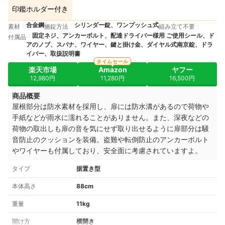
印鑑ホルダー付き
合金鋼
シリンダー錠、ワンプッシュ式
素材
施錠方法
組み立て不要
固定ネジ、アンカーボルト、配達ドライバー様用 ご使用シール、ド
付属品
アのノブ、スパナ、ワイヤー、鍵と掛け金、ダイヤル式南京錠、ドラ
イバー、取扱説明書
タイムセール
楽天市場
Amazon
ヤフー
12,980円
11,280円
16,500円
商品概要
屋根部分は防水素材を採用し、
扉には防水溝があるので荷物や
手紙などが雨水に濡れることがありません。また、
深夜などの
荷物の取出しも扉の音を気にせず取り出せるように扉部分は騒
音防止のクッションを装備。盗難や転倒防止のアンカーボルト
やワイヤーも付属しており、安全面に考慮されていますよ。
タイプ
据置き型
本体高さ
88cm
重量
11kg
開け方
横開き