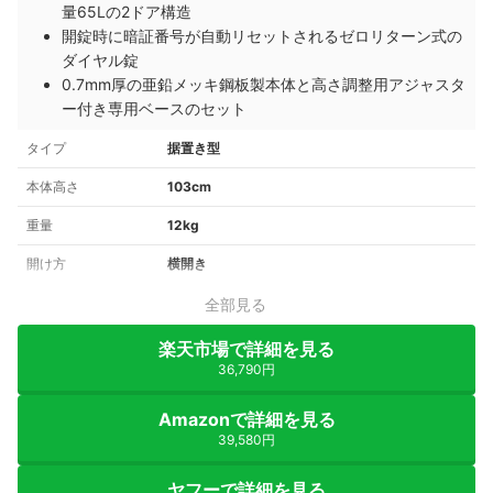
量65Lの2ドア構造
開錠時に暗証番号が自動リセットされるゼロリターン式の
ダイヤル錠
0.7mm厚の亜鉛メッキ鋼板製本体と高さ調整用アジャスタ
ー付き専用ベースのセット
タイプ
据置き型
本体高さ
103cm
重量
12kg
開け方
横開き
全部見る
楽天市場で詳細を見る
36,790円
Amazonで詳細を見る
39,580円
ヤフーで詳細を見る