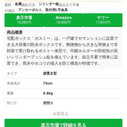
金属
シリンダー錠
素材
施錠方法
組み立て不要
アンカーボルト、取付用L字金具
付属品
楽天市場
Amazon
ヤフー
16,980円
16,980円
17,800円
商品概要
宅配ボックス「ポスミー」は、一戸建てやマンションに設置で
きる大容量の防水ボックスです。郵便物から大きな荷物まで非
対面で受け取れるポスト一体型で、印鑑ホルダーや防犯性の高
いシリンダープッシュ錠を備えています。組立不要で簡単に設
置でき、雨水やホコリの侵入を防ぐ構造が特徴です。
タイプ
据置き型
本体高さ
73cm
重量
8.8kg
開け方
横開き
全部見る
楽天市場で詳細を見る