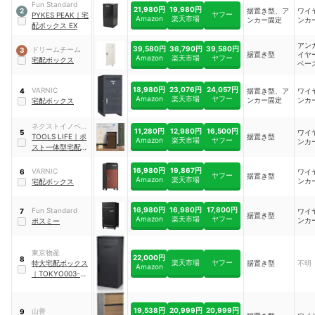
Fun Standard
21,980円
19,980円
据置き型、ア
ワイ
2
ヤフー
PYKES PEAK
｜
宅
Amazon
楽天市場
ンカー固定
ンカ
配ボックス EX
アン
39,580円
36,790円
39,580円
ドリームチーム
3
据置き型
イヤ
Amazon
楽天市場
ヤフー
宅配ボックス
ベー
石）
18,980円
23,076円
24,057円
VARNIC
据置き型、ア
ワイ
4
Amazon
楽天市場
ヤフー
ンカー固定
ンカ
宅配ボックス
ネクストイノベー
11,280円
12,980円
16,500円
ワイ
5
ション
TOOLS LIFE
｜
ポ
据置き型
Amazon
楽天市場
ヤフー
ンカ
スト一体型宅配ボ
ックス
16,980円
19,867円
VARNIC
ワイ
6
ヤフー
据置き型
Amazon
楽天市場
ンカ
宅配ボックス
16,980円
16,980円
17,800円
Fun Standard
ワイ
7
据置き型
Amazon
楽天市場
ヤフー
ンカ
ポスミー
東京物産
22,000円
8
楽天市場
ヤフー
特大宅配ボックス
据置き型
不明
Amazon
｜
TOKYO003-
120B
19,538円
20,999円
20,999円
山善
9