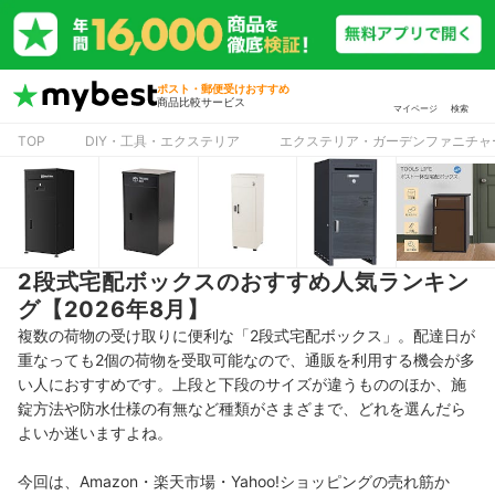
ポスト・郵便受けおすすめ
商品比較サービス
マイページ
検索
TOP
DIY・工具・エクステリア
エクステリア・ガーデンファニチャ
2段式宅配ボックスのおすすめ人気ランキン
グ【2026年8月】
複数の荷物の受け取りに便利な「2段式宅配ボックス」。配達日が
重なっても2個の荷物を受取可能なので、通販を利用する機会が多
い人におすすめです。上段と下段のサイズが違うもののほか、施
錠方法や防水仕様の有無など種類がさまざまで、どれを選んだら
よいか迷いますよね。
今回は、Amazon・楽天市場・Yahoo!ショッピングの売れ筋か