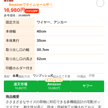
最安価格
Amazonでタイムセール中！
16,980円
23%OFF
参考価格：
21,980円
固定方法
ワイヤー、アンカー
本体幅
40cm
本体奥行
35cm
取り出し口の幅
30.7cm
取り出し口の高さ
52cm
印鑑ホルダー付き
金属
ワンプッシュ式
不明
素材
施錠方法
組み立て不要
付属品
タイムセール
楽天市場
Amazon
ヤフー
19,867円
16,980円
商品概要
ささまざまなサイズの荷物に対応できる多機能設計の宅配ボッ
クスです。 耐久性が高く、防水・防錆加工が施されており、宅