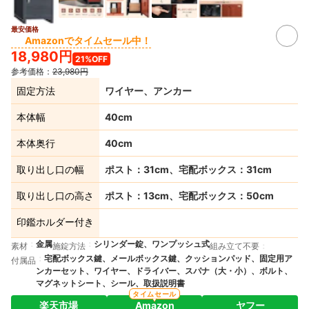
最安価格
Amazonでタイムセール中！
18,980円
21%OFF
参考価格：
23,980円
固定方法
ワイヤー、アンカー
本体幅
40cm
本体奥行
40cm
取り出し口の幅
ポスト：31cm、宅配ボックス：31cm
取り出し口の高さ
ポスト：13cm、宅配ボックス：50cm
印鑑ホルダー付き
金属
シリンダー錠、ワンプッシュ式
素材
施錠方法
組み立て不要
宅配ボックス鍵、メールボックス鍵、クッションパッド、固定用ア
付属品
ンカーセット、ワイヤー、ドライバー、スパナ（大・小）、ボルト、
マグネットシート、シール、取扱説明書
タイムセール
楽天市場
Amazon
ヤフー