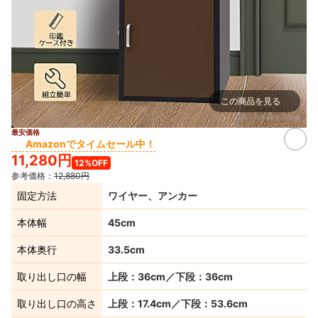
この商品を見る
出典：
amazon.co.jp
最安価格
Amazonでタイムセール中！
11,280円
12%OFF
参考価格：
12,880円
固定方法
ワイヤー、アンカー
本体幅
45cm
本体奥行
33.5cm
取り出し口の幅
上段：36cm／下段：36cm
取り出し口の高さ
上段：17.4cm／下段：53.6cm