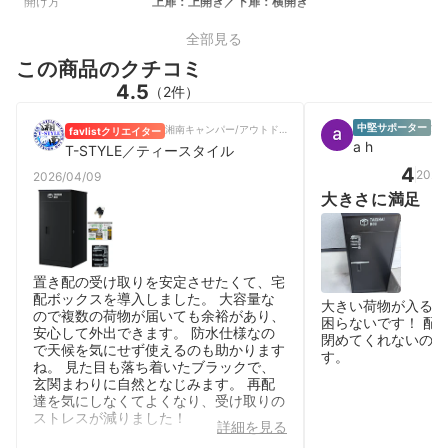
開け方
上扉：上開き／下扉：横開き
全部見る
この商品のクチコミ
4.5
（2件）
中堅サポーター
女性
湘南キャンパー/アウトドアブロガー/動画クリエイター
favlistクリエイター
a h
T-STYLE／ティースタイル
4
2026
2026/04/09
大きさに満足
置き配の受け取りを安定させたくて、宅
配ボックスを導入しました。 大容量な
大きい荷物が入るし
ので複数の荷物が届いても余裕があり、
困らないです！ 配
安心して外出できます。 防水仕様なの
閉めてくれないので
で天候を気にせず使えるのも助かります
す。
ね。 見た目も落ち着いたブラックで、
玄関まわりに自然となじみます。 再配
達を気にしなくてよくなり、受け取りの
ストレスが減りました！
詳細を見る