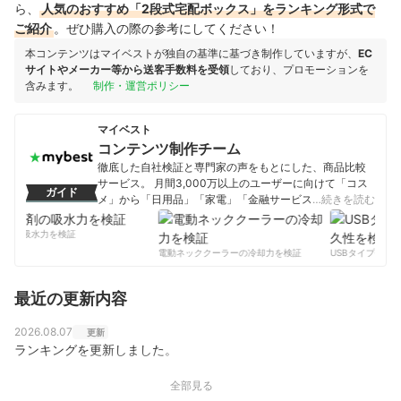
ら、
人気のおすすめ「2段式宅配ボックス」をランキング形式で
ご紹介
。ぜひ購入の際の参考にしてください！
本コンテンツはマイベストが独自の基準に基づき制作していますが、
EC
サイトやメーカー等から送客手数料を受領
しており、プロモーションを
含みます。
制作・運営ポリシー
マイベスト
コンテンツ制作チーム
徹底した自社検証と専門家の声をもとにした、商品比較
サービス。 月間3,000万以上のユーザーに向けて「コス
ガイド
メ」から「日用品」「家電」「金融サービス」まで、ベ
…続きを読む
ストな商品を選んでもらうために、毎日コンテンツを制
作中。
剤の吸水力を検証
コンテンツ制作チームのプロフィール
電動ネッククーラーの冷却力を検証
USBタイプCケー
最近の更新内容
2026.08.07
更新
ランキングを更新しました。
全部見る