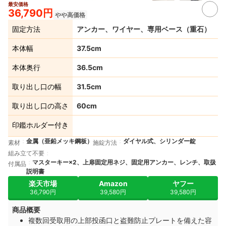
最安価格
4+
36,790円
やや高価格
固定方法
アンカー、ワイヤー、専用ベース（重石）
本体幅
37.5cm
本体奥行
36.5cm
取り出し口の幅
31.5cm
取り出し口の高さ
60cm
印鑑ホルダー付き
金属（亜鉛メッキ鋼板）
ダイヤル式、シリンダー錠
素材
施錠方法
組み立て不要
マスターキー×2、上扉固定用ネジ、固定用アンカー、レンチ、取扱
付属品
説明書
楽天市場
Amazon
ヤフー
36,790円
39,580円
39,580円
商品概要
複数回受取用の上部投函口と盗難防止プレートを備えた容