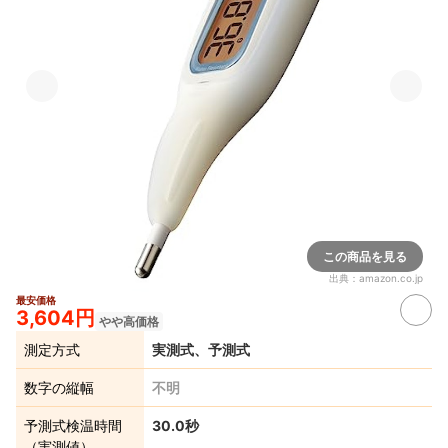
この商品を見る
出典：
amazon.co.jp
最安価格
3,604円
やや高価格
測定方式
実測式、予測式
数字の縦幅
不明
予測式検温時間
30.0秒
（実測値）