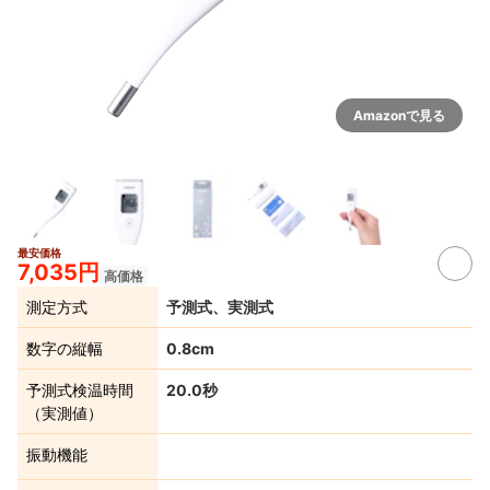
Amazonで見る
最安価格
7,035円
高価格
測定方式
予測式、実測式
数字の縦幅
0.8cm
予測式検温時間
20.0秒
（実測値）
振動機能