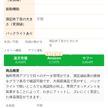
振動機能
測定終了音の大き
不明
さ（実測値）
バックライトあり
測定終了音がピポピポ
水洗い可能
先端が曲がる
音
メモリー機能
アプリ連動
タイムセール
楽天市場
Amazon
ヤフー
4,100円
3,727円
3,604円
商品概要
無料専用アプリで日々のデータ管理ができ、測定値結果の推移
をグラフ表示で確認可能です。大画面液晶で見やすく、バック
ライトで暗いところでも視認性が向上。専用アタッチメントを
装着することによって、わきにフィットし、ズレにくく安定し
た体温測定ができます。
生産国
不明