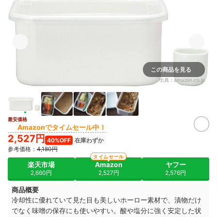
この商品を見る
出典：
amazon.co.jp
最安価格
Amazonでタイムセール中！
2,527円
40%OFF
在庫わずか
参考価格：
4,180円
タイムセール
楽天市場
Amazon
ヤフー
2,660円
2,527円
2,576円
商品概要
冷却性に優れていて見た目も美しいホーロー素材で、漬物だけ
でなく味噌の保存にも使いやすい。酸や塩分に強く安定した状