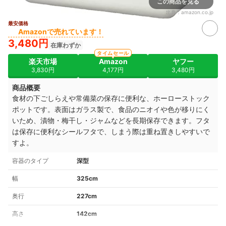
この商品を見る
出典：
amazon.co.jp
最安価格
Amazonで売れています！
3,480円
在庫わずか
タイムセール
楽天市場
Amazon
ヤフー
3,830円
4,177円
3,480円
商品概要
食材の下ごしらえや常備菜の保存に便利な、ホーローストック
ポットです。
表面はガラス製で、食品のニオイや色が移りにく
いため、
漬物・梅干し・ジャムなどを長期保存できます。
フタ
は保存に便利なシールフタで、しまう際は重ね置きしやすいで
すよ。
容器のタイプ
深型
幅
325cm
奥行
227cm
高さ
142cm