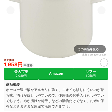
この商品を見る
出典：
amazon.co.jp
最安価格
1,958円
中価格
楽天市場
ヤフー
Amazon
2,089円
1,958円
商品概要
ホーロー製で酸やアルカリに強く、ニオイも移りにくいのが持
ち味。汚れが落としやすいので、使用後のお手入れもしやすい
でしょう。ぬか漬けや梅干しなどの漬物だけでなく、お米の保
存などさまざまな用途で活用できますよ。