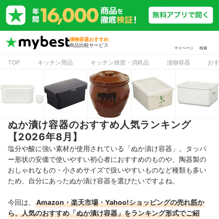
漬物容器おすすめ
商品比較サービス
マイページ
検索
TOP
キッチン用品
キッチン雑貨・消耗品
漬物容器
お
ぬか漬け容器のおすすめ人気ランキング
【2026年8月】
塩分や酸に強い素材が使用されている「ぬか漬け容器」。タッパ
ー形状の安価で使いやすい初心者におすすめのものや、陶器製の
おしゃれなもの・小さめサイズで扱いやすいものなど種類も多い
ため、自分にあったぬか漬け容器を選びたいですよね。
今回は、
Amazon・楽天市場・Yahoo!ショッピングの売れ筋か
ら、人気のおすすめ「ぬか漬け容器」をランキング形式でご紹