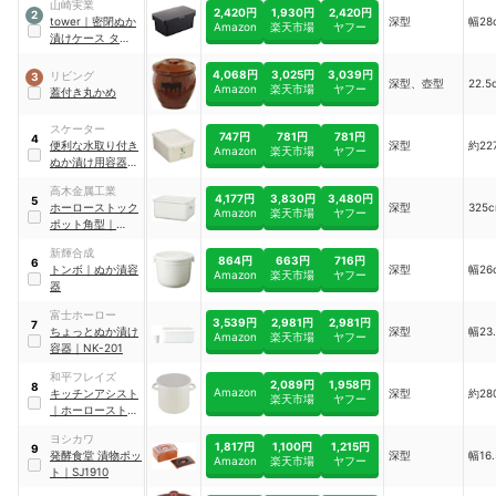
山崎実業
2,420円
1,930円
2,420円
2
tower
｜
密閉ぬか
深型
幅28
Amazon
楽天市場
ヤフー
漬けケース タワー
｜
4945
4,068円
3,025円
3,039円
リビング
3
深型、壺型
22.5
Amazon
楽天市場
ヤフー
蓋付き丸かめ
スケーター
747円
781円
781円
4
便利な水取り付き
深型
約22
Amazon
楽天市場
ヤフー
ぬか漬け用容器
｜
MTH1_009754
高木金属工業
4,177円
3,830円
3,480円
5
ホーローストック
深型
325
Amazon
楽天市場
ヤフー
ポット角型
｜
HSP-KL
新輝合成
864円
663円
716円
6
トンボ
｜
ぬか漬容
深型
幅26
Amazon
楽天市場
ヤフー
器
富士ホーロー
3,539円
2,981円
2,981円
7
ちょっとぬか漬け
深型
幅23
Amazon
楽天市場
ヤフー
容器
｜
NK-201
和平フレイズ
2,089円
1,958円
8
Amazon
キッチンアシスト
深型
約28
楽天市場
ヤフー
｜
ホーローストッ
クポット
｜
RE-
ヨシカワ
7244
1,817円
1,100円
1,215円
9
発酵食堂 漬物ポッ
深型
幅16
Amazon
楽天市場
ヤフー
ト
｜
SJ1910