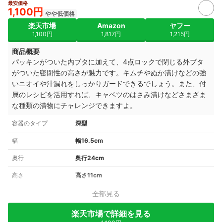
2+
最安価格
1,100円
やや低価格
楽天市場
Amazon
ヤフー
1,100円
1,817円
1,215円
商品概要
パッキンがついた内ブタに加えて、4点ロックで閉じる外ブタ
がついた密閉性の高さが魅力です。キムチやぬか漬けなどの強
いニオイや汁漏れをしっかりガードできるでしょう。また、付
属のレシピを活用すれば、キャベツのはさみ漬けなどさまざま
な種類の漬物にチャレンジできますよ。
容器のタイプ
深型
幅
幅16.5cm
奥行
奥行24cm
高さ
高さ11cm
全部見る
楽天市場で詳細を見る