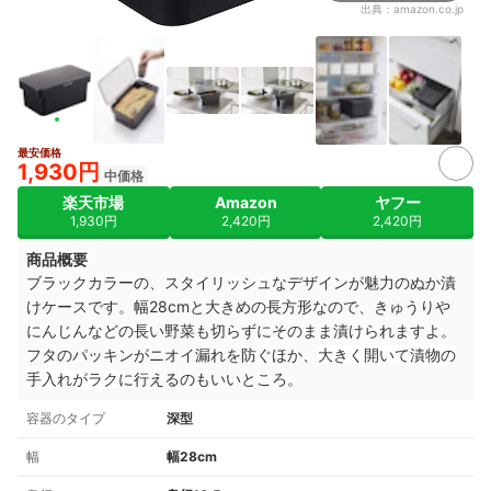
出典：
amazon.co.jp
最安価格
2+
1,930円
中価格
楽天市場
Amazon
ヤフー
1,930円
2,420円
2,420円
商品概要
ブラックカラーの、スタイリッシュなデザインが魅力のぬか漬
けケースです。幅28cmと大きめの長方形なので、きゅうりや
にんじんなどの長い野菜も切らずにそのまま漬けられますよ。
フタのパッキンがニオイ漏れを防ぐほか、
大きく開いて漬物の
手入れがラク
に行えるのもいいところ。
容器のタイプ
深型
幅
幅28cm