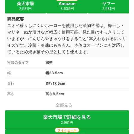
楽天市場
Amazon
ヤフー
2,981円
3,539円
2,981円
商品概要
ニオイ移りしにくいホーローを使用した漬物容器は、梅干し・
マリネ・ぬか漬けなど幅広く使用可能。見た目はすっきりして
いますが、にんじんやきゅうりをまるごと1本入れられる広々サ
イズです。冷蔵・冷凍はもちろん、
本体はオーブンにも対応し
ているため焼き菓子の型としても使えます
。
容器のタイプ
深型
幅
幅23.5cm
奥行
奥行17.5cm
高さ
高さ8.5cm
全部見る
楽天市場で詳細を見る
2,981円
タイムセール