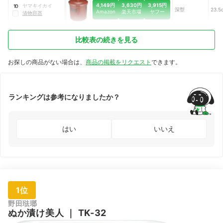
4,149円
3,630円
3,915円
ヤマキイカイ
10
深型
23.5
Amazon
楽天市場
ヤフー
漬物容器
比較表の続きを見る
お探しの商品がない場合は、
商品の掲載をリクエスト
できます。
ランキングは参考になりましたか？
はい
いいえ
1位
野田琺瑯
ぬか漬け美人
｜
TK-32