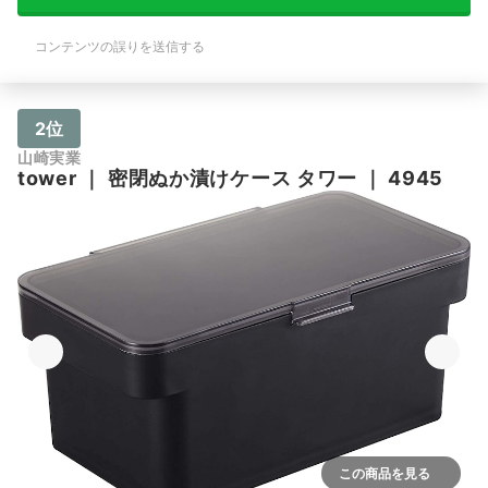
コンテンツの誤りを送信する
2位
山崎実業
tower
｜
密閉ぬか漬けケース タワー
｜
4945
この商品を見る