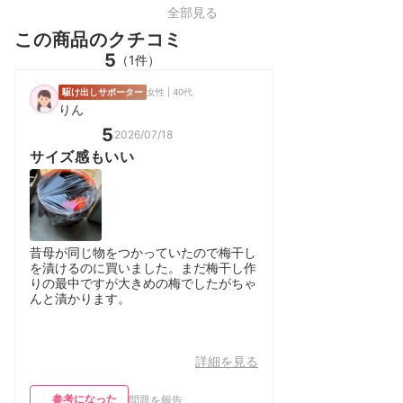
全部見る
この商品のクチコミ
5
（1件）
駆け出しサポーター
女性 | 40代
りん
5
2026/07/18
サイズ感もいい
昔母が同じ物をつかっていたので梅干し
を漬けるのに買いました。まだ梅干し作
りの最中ですが大きめの梅でしたがちゃ
んと漬かります。
詳細を見る
参考になった
問題を報告