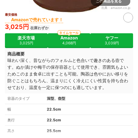
この商品を見る
出典：
amazon.co.jp
最安価格
Amazonで売れています！
3,025円
在庫わずか
タイムセール
楽天市場
Amazon
ヤフー
3,025円
4,068円
3,039円
商品概要
味わい深く、昔ながらのフォルムと色合いで趣きのある壺で
す。ぬか漬けや梅干の保存容器として使用でき、雰囲気もよい
ためこのまま食卓に出すことも可能。陶器は色やにおい移りを
防ぐことはもちろん、温まりにくく冷えにくい性質を持ち合わ
せており、温度を一定に保つのにも適しています。
容器のタイプ
深型、壺型
幅
22.5cm
奥行
22.5cm
高さ
25.5cm