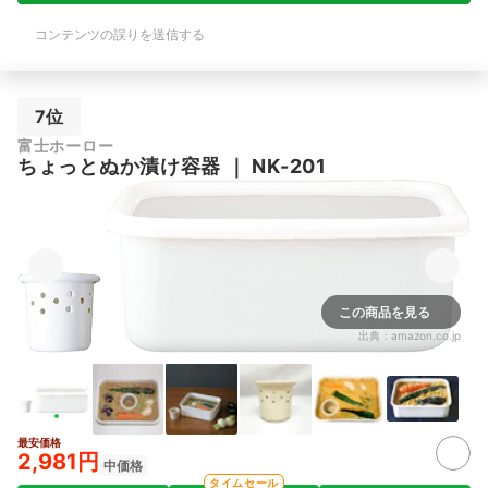
コンテンツの誤りを送信する
7位
富士ホーロー
ちょっとぬか漬け容器
｜
NK-201
この商品を見る
出典：
amazon.co.jp
最安価格
2,981円
中価格
タイムセール