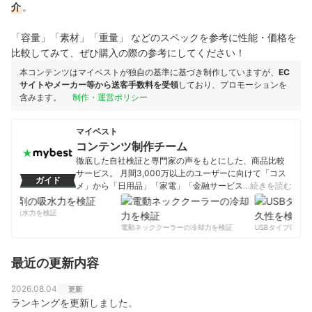
介
。
「容量」「素材」「重量」 などのスペックを参考に性能・価格を
比較してみて、ぜひ購入の際の参考にしてください！
本コンテンツはマイベストが独自の基準に基づき制作していますが、
EC
サイトやメーカー等から送客手数料を受領
しており、プロモーションを
含みます。
制作・運営ポリシー
マイベスト
コンテンツ制作チーム
徹底した自社検証と専門家の声をもとにした、商品比較
サービス。 月間3,000万以上のユーザーに向けて「コス
ガイド
メ」から「日用品」「家電」「金融サービス」まで、ベ
…続きを読む
ストな商品を選んでもらうために、毎日コンテンツを制
作中。
剤の吸水力を検証
コンテンツ制作チームのプロフィール
電動ネッククーラーの冷却力を検証
USBタイプCケー
最近の更新内容
2026.08.04
更新
ランキングを更新しました。