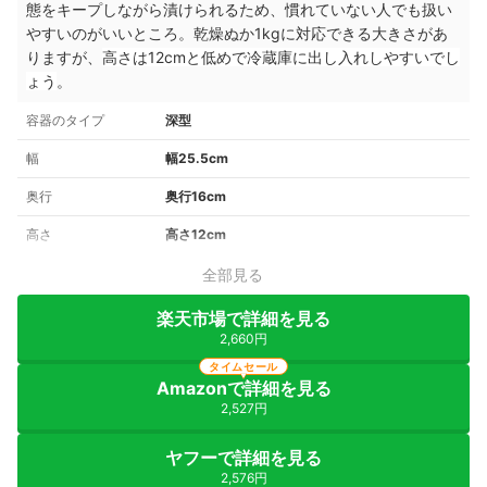
態をキープしながら漬けられるため、慣れていない人でも扱い
やすいのがいいところ。乾燥ぬか1kgに対応できる大きさがあ
りますが、
高さは12cmと低めで冷蔵庫に出し入れしやすいでし
ょう
。
容器のタイプ
深型
幅
幅25.5cm
奥行
奥行16cm
高さ
高さ12cm
全部見る
楽天市場で詳細を見る
2,660円
タイムセール
Amazonで詳細を見る
2,527円
ヤフーで詳細を見る
2,576円