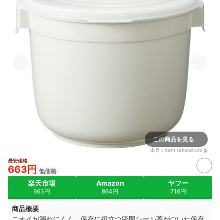
この商品を見る
出典：
item.rakuten.co.jp
最安価格
663円
低価格
楽天市場
Amazon
ヤフー
663円
864円
716円
商品概要
ニオイが漏れにくく、保存に役立つ密閉シール蓋がついた保存