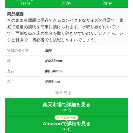
781円
747円
781円
商品概要
そのまま冷蔵庫に保存できるコンパクトなサイズの容器で、家
庭で適量の漬物を簡単に漬けられます。水取り器が付いてい
て、
面倒なぬか床の水分を取り除きやすいのがいいところ
。
レ
シピ付きで、初心者でも挑戦しやすいでしょう。
容器のタイプ
深型
幅
約227mm
奥行
約156mm
高さ
約98mm
全部見る
楽天市場で詳細を見る
781円
タイムセール
Amazonで詳細を見る
747円