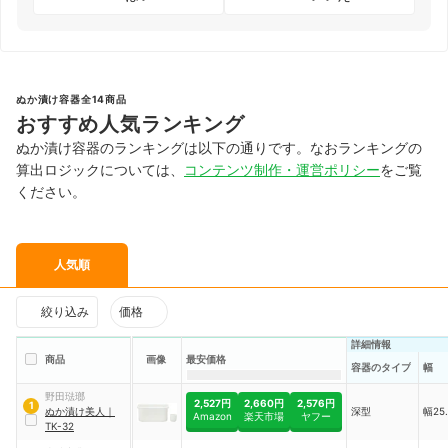
ぬか漬け容器全14商品
おすすめ人気ランキング
ぬか漬け容器のランキングは以下の通りです。なおランキングの
算出ロジックについては、
コンテンツ制作・運営ポリシー
をご覧
ください。
人気順
絞り込み
価格
詳細情報
商品
画像
最安価格
容器のタイプ
幅
野田琺瑯
2,527円
2,660円
2,576円
1
ぬか漬け美人
｜
深型
幅25
Amazon
楽天市場
ヤフー
TK-32