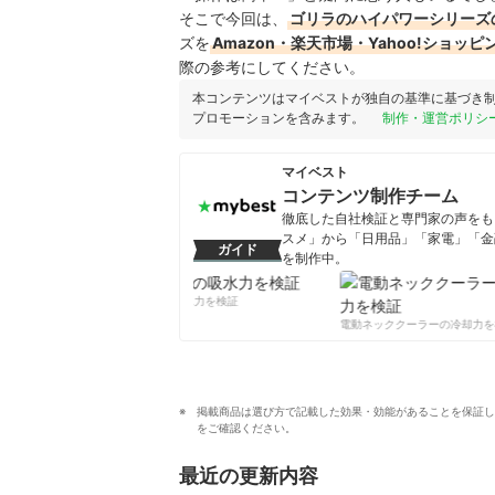
そこで今回は、
ゴリラのハイパワーシリーズ
ズを
Amazon・楽天市場・Yahoo!ショ
際の参考にしてください。
本コンテンツはマイベストが独自の基準に基づき
プロモーションを含みます。
制作・運営ポリシ
マイベスト
コンテンツ制作チーム
徹底した自社検証と専門家の声をもと
スメ」から「日用品」「家電」「金
ガイド
を制作中。
コンテンツ制作チームのプロフ
柔軟剤の吸水力を検証
電動ネッククーラーの冷却力を検
掲載商品は選び方で記載した効果・効能があることを保証し
をご確認ください。
最近の更新内容