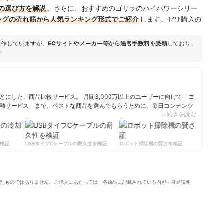
の選び方を解説
。さらに、おすすめのゴリラのハイパワーシリー
ッピングの売れ筋から人気ランキング形式でご紹介
します。ぜひ購入の
制作していますが、
ECサイトやメーカー等から送客手数料を受領
しており、
ー
にした、商品比較サービス。 月間3,000万以上のユーザーに向けて「コ
融サービス」まで、ベストな商品を選んでもらうために、毎日コンテンツ
…続きを読む
ィール
証
USBタイプCケーブルの耐久性を検証
ロボット掃除機の賢さを検証
サー
たものではありません。ご購入にあたっては、各商品に記載されている内容・商品説明