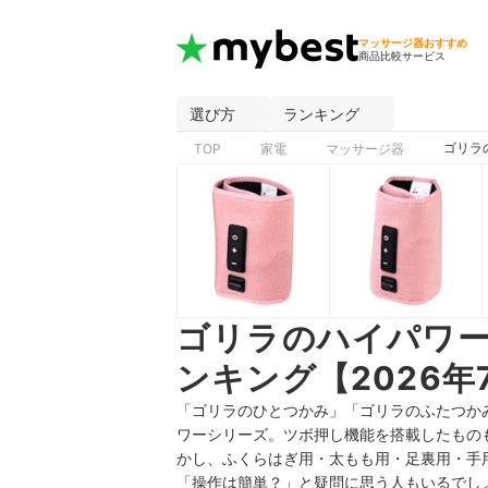
マッサージ器おすすめ
商品比較サービス
選び方
ランキング
ゴリラ
TOP
家電
マッサージ器
ゴリラのハイパワ
ンキング【2026年
「ゴリラのひとつかみ」「ゴリラのふたつか
ワーシリーズ。ツボ押し機能を搭載したもの
かし、ふくらはぎ用・太もも用・足裏用・手
「操作は簡単？」と疑問に思う人もいるでし