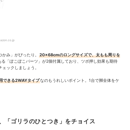
azon.co.jp
つかみ」がぴったり。
20×68cmのロングサイズで、太もも周りを
ある「ぽこぽこパーツ」が2個付属しており、ツボ押し効果も期待
チェックしましょう。
用できる2WAYタイプ
なのもうれしいポイント。1台で脚全体をケ
、「ゴリラのひとつき」をチョイス