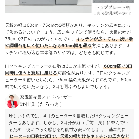
出典：
sumai.panasonic.jp
天板の幅は60cm・75cmの2種類があり、キッチンの広さによっ
て決めるとよい
でしょう。
広いキッチンで使うなら、天板の幅が
75cmで3口のものがおすすめです。
キッチンが広くても、洗い場
や調理台を広く使いたいなら60cm幅を選ぶ
方法もあります。キ
ッチンに埋め込む本体部のサイズは、どちらも同じです。
IHクッキングヒーターの口数は3口が主流ですが、
60cm幅で3口
同時に使うと窮屈に感じる
可能性があります。3口のクッキング
ヒーターを使いたいなら、75cm幅の天板がおすすめです。60cm
幅で広く使いたいなら、2口を選ぶのもよいでしょう。
家電販売員／アドバイザー
野村暁（たろっさ）
珍しいものでは、4口のヒーターを搭載したIHクッキングヒー
ターもあります。しかし、2口分が縦（手前・奥）に並んでい
るため、使いづらく感じる可能性が高いでしょう。基本的に
ヒーターの口数は3口で、天板の幅だけをキッチンの広さなど