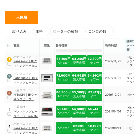
人気順
絞り込み
価格
ヒーターの種類
コンロの数
詳細
商品
画像
最安価格
発売時期
ヒー
類
パナソニック
IH
65,569円
64,240円
62,800円
1
Panasonic
｜
IHク
2022/11/21
ラジ
Amazon
楽天市場
ヤフー
ータ
ッキングヒーター
｜
KZ-L32AST
パナソニック
IH
72,600円
64,992円
64,992円
2
Panasonic
｜
IHク
2022/11/21
ラジ
Amazon
楽天市場
ヤフー
ータ
ッキングヒーター
｜
KZ-L32AS
日立グローバルラ
86,900円
83,300円
87,412円
3
イフソリューショ
HITACHI
｜
IHクッ
2019/10/01
IHヒ
Amazon
楽天市場
ヤフー
ンズ
キングヒーター
｜
HT-M8STF
三菱電機
IH
58,410円
54,800円
54,744円
4
IHクッキングヒー
2021/04/01
ラジ
Amazon
楽天市場
ヤフー
ータ
ター
｜
CS-G321M
パナソニック
142,000円
145,000円
5
Amazon
Panasonic
｜
IHク
2021/09/21
IHヒ
楽天市場
ヤフー
ッキングヒーター