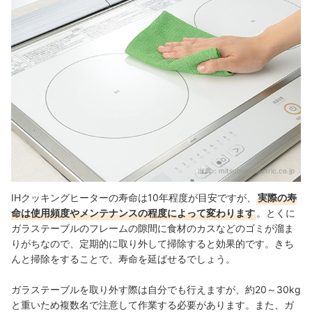
出典：
mitsubishielectric.co.jp
IHクッキングヒーターの寿命は10年程度が目安ですが、
実際の寿
命は使用頻度やメンテナンスの程度によって変わります
。とくに
ガラステーブルのフレームの隙間に食材のカスなどのゴミが溜ま
りがちなので、定期的に取り外して掃除すると効果的です。きち
んと掃除をすることで、寿命を延ばせるでしょう。
ガラステーブルを取り外す際は自分でも行えますが、約20～30kg
と重いため複数名で
注意して作業する必要があります。また、ガ