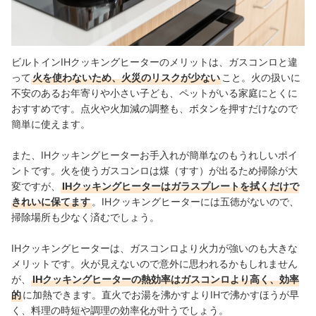
ビルトインIHクッキングヒーターのメリットは、ガスコンロと違
って
火を使わないため、火災のリスクが少ない
こと。火の扱いに
不安のあるお年寄りや小さい子ども、ペットがいる家庭にとくに
おすすめです。点火や火加減の調整も、ボタンを押すだけなので
簡単に使えます。
また、IHクッキングヒーターお手入れが簡単なのもうれしいポイ
ントです。火を使うガスコンロは煤（すす）が出るため掃除が大
変ですが、
IHクッキングヒーターはガラスプレートを拭くだけで
きれいに保てます
。IHクッキングヒーターには五徳がないので、
掃除場所も少なく済むでしょう。
IHクッキングヒーターは、ガスコンロより火力が強いのも大きな
メリットです。火が見えないので意外に思われるかもしれません
が、
IHクッキングヒーターの熱効率はガスコンロより高く、効率
的
に加熱できます。直火でお湯を沸かすよりIHで沸かすほうが早
く、料理の時短や調理の効率化が叶うでしょう。