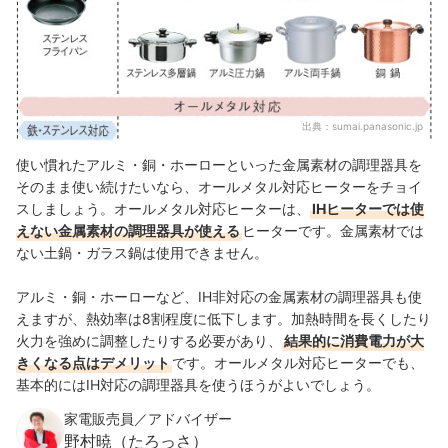
出典：
sumai.panasonic.jp
使い慣れたアルミ・銅・ホーローといった金属素材の調理器具を
そのまま使い続けたいなら、オールメタル対応ヒーターをチョイ
スしましょう。オールメタル対応ヒーターは、
IHヒーターでは使
えない金属素材の調理器具が使える
ヒーターです。金属素材では
ない土鍋・ガラス鍋は使用できません。
アルミ・銅・ホーローなど、IH非対応の金属素材の調理器具も使
えますが、熱効率は8割程度に低下します。加熱時間を長くしたり
火力を強めに調整したりする必要があり、
結果的に消費電力が大
きくなる点はデメリット
です。オールメタル対応ヒーターでも、
基本的にはIH対応の調理器具を使うほうがよいでしょう。
家電販売員／アドバイザー
野村暁（たろっさ）