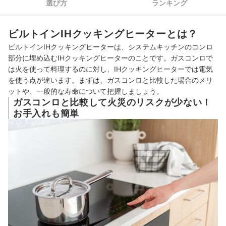
選び方
ランキング
魚焼きグリルはオート調理、ヒーターにはタイマー機能がある
4
と便利
ビルトインIHクッキングヒーターとは？
5
切り忘れ防止機能は必須！切り忘れないように注意はして
ビルトインIHクッキングヒーターは、システムキッチンのコンロ
6
タッチパネルで全面フラットなら掃除しやすい
部分に埋め込むIHクッキングヒーターのことです。
ガスコンロで
は火を使って料理するのに対し、IHクッキングヒーターでは電気
7
賃貸住宅やミニキッチンには1口タイプもあり
を使う点が違います。まずは、ガスコンロと比較した場合のメリ
ットや、一般的な寿命について把握しましょう。
ビルトインIHクッキングヒーター全20商品おすすめ人気ランキング
ガスコンロと比較して火災のリスクが少ない！
お手入れも簡単
交換費用は？自分で交換できる？
電気代はどのくらい？補助金はある？
もっと手軽に使いたいなら、卓上型・据置型のIHクッキングヒーターも
チェックしよう！
ビルトインIHクッキングヒーターの売れ筋ランキングもチェック！