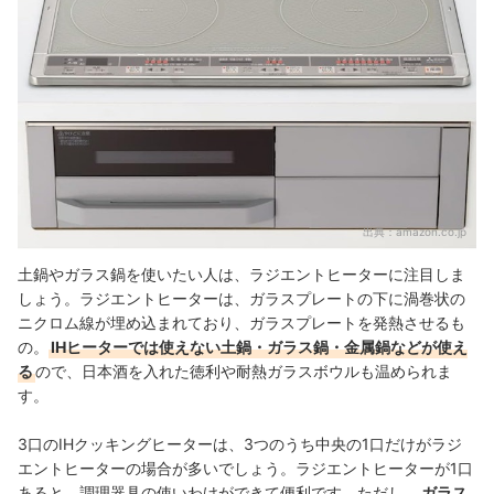
出典：
amazon.co.jp
土鍋やガラス鍋を使いたい人は、ラジエントヒーターに注目しま
しょう。ラジエントヒーターは、ガラスプレートの下に渦巻状の
ニクロム線が埋め込まれており、ガラスプレートを発熱させるも
の。
IHヒーターでは使えない土鍋・ガラス鍋・金属鍋などが使え
る
ので、日本酒を入れた徳利や耐熱ガラスボウルも温められま
す。
3口のIHクッキングヒーターは、3つのうち中央の1口だけがラジ
エントヒーターの場合が多いでしょう。ラジエントヒーターが1口
あると、調理器具の使いわけができて便利です。ただし、
ガラス