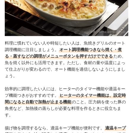
出典：
sumai.panasonic.jp
料理に慣れていない人や時短したい人は、魚焼きグリルのオート
調理機能に注目しましょう。
オート調理機能つきなら焼く・煮
る・蒸すなどの調理がメニューボタンを押すだけでできる
ため、
魚を焼く以外にも活用できます。ただし、食材の量や温度によっ
て仕上がりが変わるので、オート機能を過信しないようにしまし
ょう。
効率的に調理したい人には、ヒーターのタイマー機能や適温キー
プ機能つきがおすすめです。
ヒーターのタイマー機能は、設定時
間になると自動で加熱が止まる機能
のこと。圧力鍋を使った豚の
角煮など、加熱後の蒸らしが必要な料理を作るときに役立ちま
す。
揚げ物を調理するなら、適温キープ機能が便利です。
適温キープ