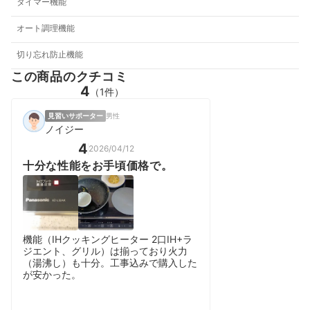
タイマー機能
オート調理機能
切り忘れ防止機能
この商品のクチコミ
4
（1件）
見習いサポーター
男性
ノイジー
4
2026/04/12
十分な性能をお手頃価格で。
機能（IHクッキングヒーター 2口IH+ラ
ジエント、グリル）は揃っており火力
（湯沸し）も十分。工事込みで購入した
が安かった。