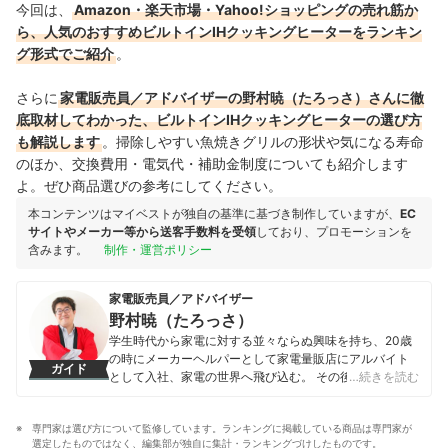
今回は、
Amazon・楽天市場・Yahoo!ショッピングの売れ筋か
ら、人気のおすすめビルトインIHクッキングヒーターをランキン
グ形式でご紹介
。
さらに
家電販売員／アドバイザーの野村暁（たろっさ）さんに徹
底取材してわかった、ビルトインIHクッキングヒーターの選び方
も解説します
。掃除しやすい魚焼きグリルの形状や気になる寿命
のほか、交換費用・電気代・補助金制度についても紹介します
よ。ぜひ商品選びの参考にしてください。
本コンテンツはマイベストが独自の基準に基づき制作していますが、
EC
サイトやメーカー等から送客手数料を受領
しており、プロモーションを
含みます。
制作・運営ポリシー
家電販売員／アドバイザー
野村暁（たろっさ）
学生時代から家電に対する並々ならぬ興味を持ち、20歳
の時にメーカーヘルパーとして家電量販店にアルバイト
ガイド
として入社、家電の世界へ飛び込む。 その後2年で家電販
…続きを読む
売員として個人で年商2億円を突破、入社5年目で年商3億
円を経験、「法人ナンバーワン販売員」として表彰され
専門家は選び方について監修しています。ランキングに掲載している商品は専門家が
る。 その後15年以上家電販売員として活動し、現在はプ
選定したものではなく、編集部が独自に集計・ランキングづけしたものです。