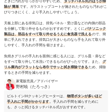
ときに汚れが引っかかりやすいため、
タッチパネル式のほうが掃
除が
簡単
です
。ガラストップコートが施されたものなら汚れがこ
びりつきにくく、より手入れしやすいでしょう。
天板上部にある排気口は、排気パネル・受け皿などの内側の部品
を分解して取り外せるものがおすすめです。とくに
パナソニック
製品は、部品をすべて取り外せるうえに食洗器で洗える
ので、簡
単に手入れできます。排気口が大きいものなら手を入れて取り外
しやすく、手入れの手間を省けますよ。
魚焼きグリルの手入れを面倒に感じる人には、グリル皿・扉など
をすべて取り外して水洗いできるものがぴったりです。また、
グ
リル庫内がフラットなら布巾でサッと拭き掃除できる
ため、掃除
するときの手間を減らせます。
家電販売員／アドバイザー
野村暁（たろっさ）
ビルトインIHクッキングヒーターは、
物理ボタンが多いほど
手入れに手間がかかります
。手入れの手間を減らすために
も、さっと拭けるタッチパネル式がおすすめです。