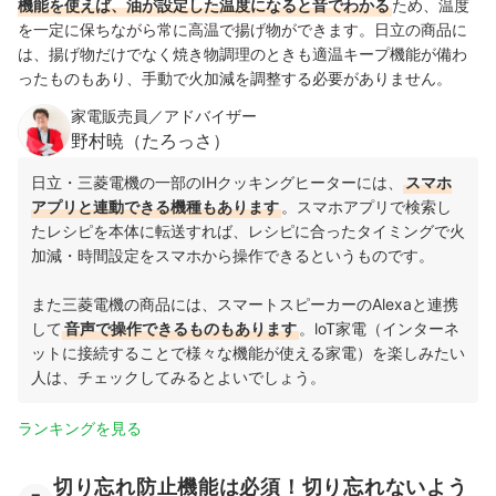
機能を使えば、油が設定した温度になると音でわかる
ため、温度
を一定に保ちながら常に高温で揚げ物ができます。日立の商品に
は、揚げ物だけでなく焼き物調理のときも適温キープ機能が備わ
ったものもあり、手動で火加減を調整する必要がありません。
家電販売員／アドバイザー
野村暁（たろっさ）
日立・三菱電機の一部のIHクッキングヒーターには、
スマホ
アプリと連動できる機種もあります
。スマホアプリで検索し
たレシピを本体に転送すれば、レシピに合ったタイミングで火
加減・時間設定をスマホから操作できるというものです。
また三菱電機の商品には、スマートスピーカーのAlexaと連携
して
音声で操作できるものもあります
。loT家電（インターネ
ットに接続することで様々な機能が使える家電）を楽しみたい
人は、チェックしてみるとよいでしょう。
ランキングを見る
切り忘れ防止機能は必須！切り忘れないよう