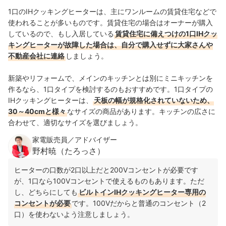
1口のIHクッキングヒーターは、主にワンルームの賃貸住宅などで
使われることが多いものです。賃貸住宅の場合はオーナーが購入
しているので、もし入居している
賃貸住宅に備えつけの1口IHクッ
キングヒーターが故障した場合は、自分で購入せずに大家さんや
不動産会社に連絡
しましょう。
新築やリフォームで、メインのキッチンとは別にミニキッチンを
作るなら、1口タイプを検討するのもおすすめです。1口タイプの
IHクッキングヒーターは、
天板の幅が規格化されていないため、
30～40cmと様々
なサイズの商品があります。キッチンの広さに
合わせて、適切なサイズを選びましょう。
家電販売員／アドバイザー
野村暁（たろっさ）
ヒーターの口数が2口以上だと200Vコンセントが必要です
が、1口なら100Vコンセントで使えるものもあります。ただ
し、どちらにしても
ビルトインIHクッキングヒーター専用の
コンセントが必要
です。100Vだからと普通のコンセント（2
口）を使わないよう注意しましょう。