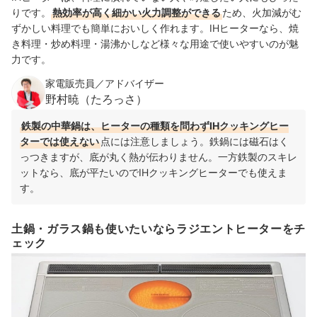
りです。
熱効率が高く細かい火力調整ができる
ため、火加減がむ
ずかしい料理でも簡単においしく作れます。IHヒーターなら、焼
き料理・炒め料理・湯沸かしなど様々な用途で使いやすいのが魅
力です。
家電販売員／アドバイザー
野村暁（たろっさ）
鉄製の中華鍋は、ヒーターの種類を問わずIHクッキングヒー
ターでは使えない
点には注意しましょう。鉄鍋には磁石はく
っつきますが、底が丸く熱が伝わりません。一方鉄製のスキレ
ットなら、底が平たいのでIHクッキングヒーターでも使えま
す。
土鍋・ガラス鍋も使いたいならラジエントヒーターをチ
ェック