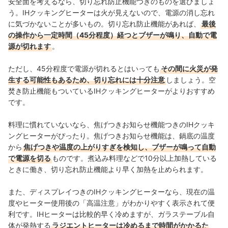
安全面を考えるなら、切り忘れ防止機能つきのものを選びましょ
う。IHクッキングヒーターは火が見えないので、電源の消し忘れ
に気づかないことが多いもの。切り忘れ防止機能があれば、
最後
の操作から一定時間（45分程度）経つとブザーが鳴り、自動で電
源が切れます
。
ただし、45分程度で電源が切れるとはいっても
その間に火災が発
生する可能性もあるため、切り忘れには十分注意
しましょう。空
焚き防止機能もついているIHクッキングヒーターがよりおすすめ
です。
料理に慣れていないなら、焦げつきお知らせ機能つきのIHクッキ
ングヒーターがぴったり。焦げつきお知らせ機能は、鍋底の温度
から
焦げつきや温度の上がりすぎを検知し、ブザーが鳴って自動
で電源を切る
ものです。煮込み料理などで10分以上加熱している
ときに働き、切り忘れ防止機能より早く加熱を止められます。
また、ディスプレイつきのIHクッキングヒーターなら、現在の温
度やヒーター使用後の「高温注意」がわかりやすく表示されて便
利です。IHヒーターは比較的早く冷めますが、ガラステーブル自
体が発熱する
ラジエントヒーターは冷めるまで時間がかかるた