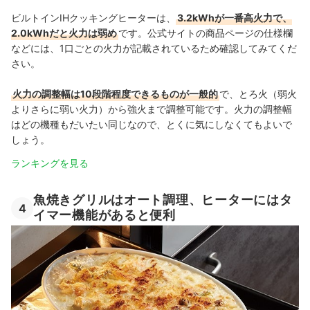
ビルトインIHクッキングヒーターは、
3.2kWhが一番高火力で、
2.0kWhだと火力は弱め
です。公式サイトの商品ページの仕様欄
などには、1口ごとの火力が記載されているため確認してみてくだ
さい。
火力の調整幅は10段階程度できるものが一般的
で、とろ火（弱火
よりさらに弱い火力）から強火まで調整可能です。火力の調整幅
はどの機種もだいたい同じなので、とくに気にしなくてもよいで
しょう。
ランキングを見る
魚焼きグリルはオート調理、ヒーターにはタ
4
イマー機能があると便利