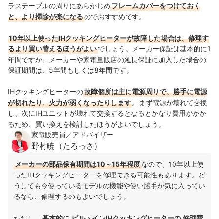
ラステーブルの周りにあらかじめ
フレームカバーをつけておく
と、より掃除が楽になる
のでおすすめです。
10年以上使ったIHクッキングヒーターが故障した場合は、修理す
るより買い替えるほうがよい
でしょう。
メーカー保証は基本的に1
年間ですが、メーカーや家電量販店の延長保証に加入した場合の
保証期間は、5年間もしくは8年間です。
IHクッキングヒーターの
故障個所は主に電源周りで、勝手に電源
が切れたり、火力が弱くなったりします
。まず電源が壊れて交換
し、次にIHユニットが壊れて交換するとなるとかなり費用がかか
るため、買い換えを検討したほうがよいでしょう。
家電販売員／アドバイザー
野村暁（たろっさ）
メーカーの部品保有期間は10～15年程度
なので、10年以上使
ったIHクッキングヒーターを修理できる可能性もあります。ど
うしても今使っているモデルの機能や使い勝手が気に入ってい
るなら、修理するのもよいでしょう。
ただし、
基本的に
ビルトインIHクッキングヒーターの
修理費