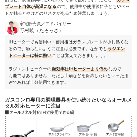
プレート自体が高温になる
ので、使用中や使用後に子どもやペッ
トが触るとやけどのリスクがあるため注意しましょう。
家電販売員／アドバイザー
野村暁（たろっさ）
IHヒーターでも使用中・使用後はガラスプレートが少し熱くな
るので、触らないように注意は必要です。なかでも
ラジエン
トヒーターは特に熱い
ことは覚えておきましょう。
ラジエントヒーターの
熱効率はIHヒーターより低め
なので、
万能ではありません。ただし土鍋などを保温したいといった用
途であれば十分使用できます。
ガスコンロ専用の調理器具を使い続けたいならオールメ
タル対応ヒーターに注目