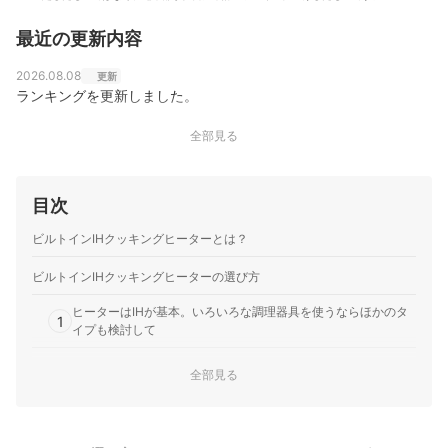
ロの家電販売員としてだけでなく、家電ライターとして
様々なメディアで執筆・監修を行っているほか、家電情
最近の更新内容
報ブログ「家電損をしない買い方をプロの販売員が教え
ます」を自ら運営し、家電製品のレビュー・批評を行っ
ている。また、家電アドバイザーの資格も有し「家電」
2026.08.08
更新
と名の付く物全てに精通、「すべての人が平等に良い家
ランキングを更新しました。
電に巡り会える機会の提供」に尽力している。
野村暁（たろっさ）のプロフィール
全部見る
目次
ビルトインIHクッキングヒーターとは？
ビルトインIHクッキングヒーターの選び方
ヒーターはIHが基本。いろいろな調理器具を使うならほかのタ
1
イプも検討して
天板の幅は60cm・75cmの2種類。広いキッチンなら75cmの3
2
全部見る
口を検討して
3
高火力で調理したい人は、最大火力3.2kWhがおすすめ