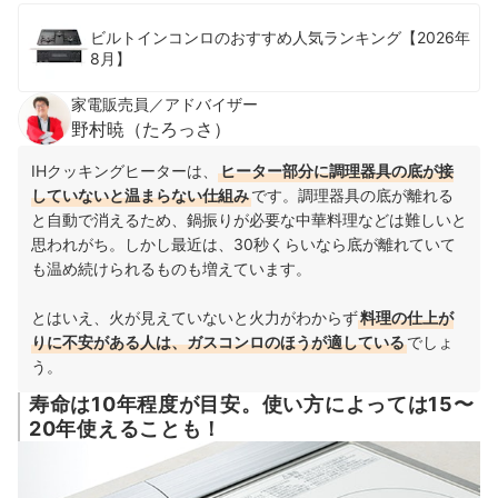
ビルトインコンロのおすすめ人気ランキング【2026年
8月】
家電販売員／アドバイザー
野村暁（たろっさ）
IHクッキングヒーターは、
ヒーター部分に調理器具の底が接
していないと温まらない仕組み
です。調理器具の底が離れる
と自動で消えるため、鍋振りが必要な中華料理などは難しいと
思われがち。しかし最近は、30秒くらいなら底が離れていて
も温め続けられるものも増えています。
とはいえ、火が見えていないと火力がわからず
料理の仕上が
りに不安がある人は、ガスコンロのほうが適している
でしょ
う。
寿命は10年程度が目安。使い方によっては15〜
20年使えることも！