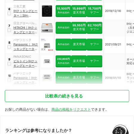
｜
KZ-AN36S
三化工業
15,500円
15,698円
15,700円
6
IHクッキングヒー
2019/12/16
IHヒ
Amazon
楽天市場
ヤフー
ター
｜
SIH-
BH113A
日立グローバルラ
IHヒ
55,553円
82,700円
7
Amazon
イフソリューショ
HITACHI
｜
IHクッ
（左
楽天市場
ヤフー
ジエ
ンズ
キングヒーター
｜
ター
HT-M60S
パナソニック
8
Amazon
楽天市場
ヤフー
Panasonic
｜
IHク
2021/09/21
IHヒ
ッキングヒーター
｜
KZ-BN36S
PANASONIC
232,800円
オー
9
楽天市場
ヤフー
ビルトインIHクッ
Amazon
対応
キングヒーター
｜
KZ-A1V7S
パナソニック
IH
10
Amazon
楽天市場
ヤフー
Panasonic
｜
IHク
2018/01/10
ラジ
ータ
ッキングヒーター
｜
KZ-G32EST
比較表の続きを見る
お探しの商品がない場合は、
商品の掲載をリクエスト
できます。
ランキングは参考になりましたか？