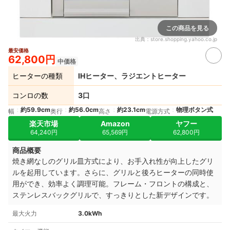
この商品を見る
出典：
store.shopping.yahoo.co.jp
最安価格
62,800円
中価格
ヒーターの種類
IHヒーター、ラジエントヒーター
コンロの数
3口
約59.9cm
約56.0cm
約23.1cm
物理ボタン式
幅
奥行
高さ
電源方式
楽天市場
Amazon
ヤフー
64,240円
65,569円
62,800円
商品概要
焼き網なしのグリル皿方式により、お手入れ性が向上したグリ
ルを起用しています。さらに、
グリルと後ろヒーターの同時使
用ができ、効率よく調理可能。
フレーム・フロントの構成と、
ステンレスバックグリルで、すっきりとした新デザインです。
最大火力
3.0kWh