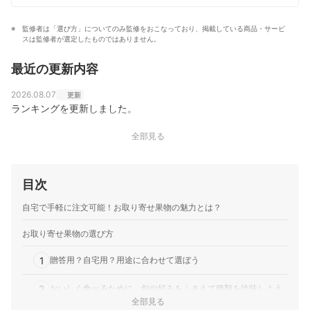
つわる様々な情報も発信中。講義DVDに『フルーツカッ
ト 基礎編』。
監修者は「選び方」についてのみ監修をおこなっており、掲載している商品・サービ
井上宣子のプロフィール
スは監修者が選定したものではありません。
最近の更新内容
2026.08.07
更新
ランキングを更新しました。
全部見る
目次
自宅で手軽に注文可能！お取り寄せ果物の魅力とは？
お取り寄せ果物の選び方
1
贈答用？自宅用？用途に合わせて選ぼう
2
おいしく食べるために、旬や好みをふまえて種類を吟味しよう
全部見る