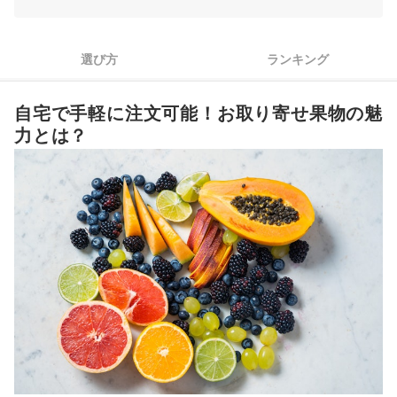
3
直送品や特産品に着目。目的に合わせて産地を選択しよう
4
体への影響が気になる人は農薬・化学肥料不使用品に注目
選び方
ランキング
お取り寄せ果物全14商品おすすめ人気ランキング
自宅で手軽に注文可能！お取り寄せ果物の魅
厳選フルーツのお取り寄せもチェックしよう
力とは？
お取り寄せ果物の売れ筋ランキングもチェック！