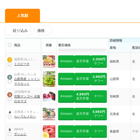
人気順
絞り込み
価格
詳細情報
商品
画像
最安価格
産地
配送
3,300円
福島県JAふくしま
1
Amazon
楽天市場
福島県
生
ヤフー
未来
ミスピーチ
山梨JAふろふき
3,980円
2
Amazon
楽天市場
山梨県産 シャイン
山梨県
生
ヤフー
マスカット
JA宮崎中央
4,980円
3
Amazon
ヤフー
完熟マンゴー 太陽
宮崎県
生
楽天市場
のタマゴ
5,980円
北海道ＪＡきょう
4
Amazon
楽天市場
北海道
生
ヤフー
わ
らいでんメロン
WAND
5
Amazon
楽天市場
ヤフー
青森県
不明
サンふじ