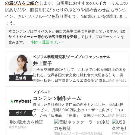
の選び方をご紹介
します。自宅用におすすめのスイカ・りんごの
訳あり品や、贈答用にぴったりのぶどうや詰め合わせ品もランク
イン。おいしいフルーツを取り寄せて、旬の味わいを堪能しまし
ょう。
本コンテンツはマイベストが独自の基準に基づき制作していますが、
EC
サイトやメーカー等から送客手数料を受領
しており、プロモーションを
含みます。
制作・運営ポリシー
ベジフル料理研究家/チーズプロフェッショナル
井上宣子
元全日空国際線CAとして、これまでに40か国以上の国を
訪れる。世界各国の食文化に触れ食の大切さを知り、調
監修者
理師へ転身し日本野菜ソムリエ協会認定 野菜ソムリエプ
…続きを読む
ロ・キッズ野菜ソムリエ講師・ベジフルビューティーセ
ルフアドバイザー、C.P.A.認定 チーズプロフェッショナ
マイベスト
ル、J.S.A.認定 ソムリエ（ワイン）、厚生労働大臣認定
コンテンツ制作チーム
ホテルレストランサービス技能士、食育マイスター（プ
徹底した自社検証と専門家の声をもとにした、商品比較
ライマリー）、感染症対策マイスターなど数々の食の専
サービス。 月間3,000万以上のユーザーに向けて「コス
ガイド
門資格を取得。「体の中からキレイ」とともに、病に負
メ」から「日用品」「家電」「金融サービス」まで、ベ
…続きを読む
けない体づくりを目指すベジフルライフを老若男女に提
ストな商品を選んでもらうために、毎日コンテンツを制
案する、料理教室、セミナー、講座をはじめ、企業タイ
作中。
剤の吸水力を検証
アップ企画、レシピ開発、メディア出演等で活動中。FM
コンテンツ制作チームのプロフィール
電動ネッククーラーの冷却力を検証
USBタイプCケー
自身の番組でラジオパーソナリティとして、「食」にま