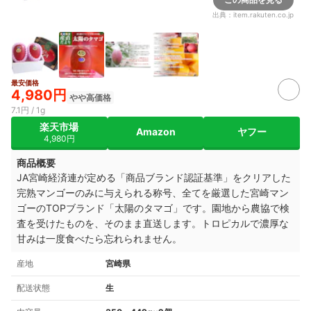
出典：
item.rakuten.co.jp
最安価格
4,980円
やや高価格
7.1円 / 1g
楽天市場
Amazon
ヤフー
4,980円
商品概要
JA宮崎経済連が定める「商品ブランド認証基準」をクリアした
完熟マンゴーのみに与えられる称号、全てを厳選した宮崎マン
ゴーのTOPブランド「太陽のタマゴ」です。園地から農協で検
査を受けたものを、そのまま直送します。トロピカルで濃厚な
甘みは一度食べたら忘れられません。
産地
宮崎県
配送状態
生