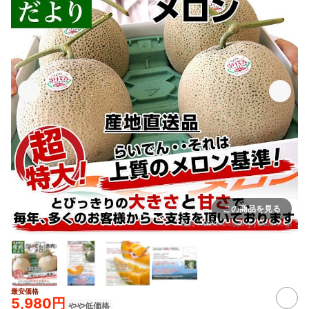
この商品を見る
出典：
store.shopping.yahoo.co.jp
最安価格
5,980円
やや低価格