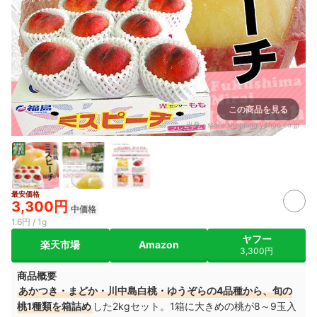
この商品を見る
出典：
store.shopping.yahoo.co.jp
最安価格
3,300円
中価格
1.6円 / 1g
ヤフー
楽天市場
Amazon
3,300円
商品概要
あかつき・まどか・川中島白桃・ゆうぞらの4品種から、旬の
桃1種類を箱詰め
した2kgセット。1箱に大きめの桃が8～9玉入