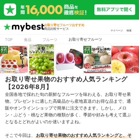
お取り寄せフルーツおすすめ
商品比較サービス
マイページ
検索
お取り寄せフルーツ
TOP
食品
フルーツ
お取り寄せ果物のおすすめ人気ランキング
【2026年8月】
全国各地で採れた旬の新鮮なフルーツを味わえる、お取り寄せ果
物。プレゼントに適した高級品から産地直送のお得な品まで、通
販やオンラインショップで簡単に注文できます。しかし、メロ
ン・ぶどう・桃など果物の種類が多く、季節や好みも考えて選ぶ
となるとどれがよいのか迷いますよね。
そこで今回は、
お取り寄せ果物のおすすめ人気ランキングと、そ