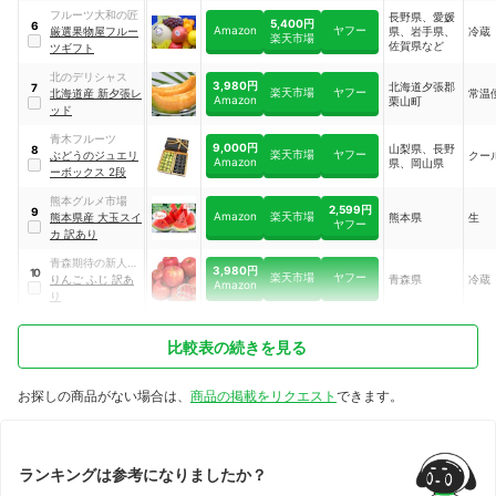
フルーツ大和の匠
長野県、愛媛
5,400円
6
Amazon
ヤフー
厳選果物屋フルー
県、岩手県、
冷蔵
楽天市場
佐賀県など
ツギフト
北のデリシャス
3,980円
北海道夕張郡
7
楽天市場
ヤフー
北海道産 新夕張レ
常温
Amazon
栗山町
ッド
青木フルーツ
9,000円
山梨県、長野
8
楽天市場
ヤフー
ぶどうのジュエリ
クー
Amazon
県、岡山県
ーボックス 2段
熊本グルメ市場
2,599円
9
Amazon
楽天市場
熊本県産 大玉スイ
熊本県
生
ヤフー
カ 訳あり
青森期待の新人商
3,980円
10
楽天市場
ヤフー
店
りんご ふじ 訳あ
青森県
冷蔵
Amazon
り
比較表の続きを見る
お探しの商品がない場合は、
商品の掲載をリクエスト
できます。
ランキングは参考になりましたか？