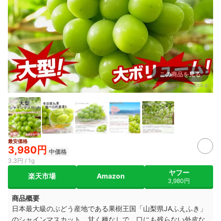
この商品を見る
出典：
store.shopping.yahoo.co.jp
最安価格
3,980円
中価格
3.3円 / 1g
ヤフー
楽天市場
Amazon
3,980円
商品概要
日本最大級のぶどう産地である果樹王国「山梨県JAふえふき」
のシャインマスカット。甘く種なしで、口にも残らない外皮な