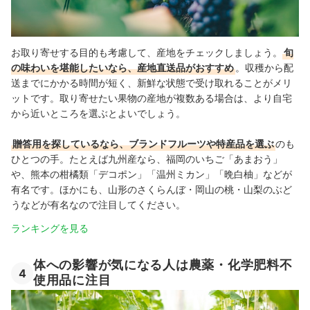
お取り寄せする目的も考慮して、産地をチェックしましょう。
旬
の味わいを堪能したいなら、産地直送品がおすすめ
。
収穫から配
送までにかかる時間が短く、新鮮な状態で受け取れることがメリ
ットです。取り寄せたい果物の産地が複数ある場合は、より自宅
から近いところを選ぶとよいでしょう。
贈答用を探しているなら、ブランドフルーツや特産品を選ぶ
のも
ひとつの手。たとえば九州産なら、福岡のいちご「あまおう」
や、熊本の柑橘類「デコポン」「温州ミカン」「晩白柚」などが
有名です。ほかにも、山形のさくらんぼ・岡山の桃・山梨のぶど
うなどが有名なので注目してください。
ランキングを見る
体への影響が気になる人は農薬・化学肥料不
4
使用品に注目