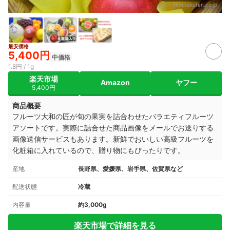
出典：
item.rakuten.co.jp
最安価格
5,400円
中価格
1.8円 / 1g
楽天市場
Amazon
ヤフー
5,400円
商品概要
フルーツ大和の匠が旬の果実を詰合わせたバラエティフルーツ
アソートです。実際に詰合せた商品画像をメールでお送りする
画像送信サービスもあります。新鮮でおいしい高級フルーツを
化粧箱に入れているので、贈り物にもぴったりです。
産地
長野県、愛媛県、岩手県、佐賀県など
配送状態
冷蔵
内容量
約3,000g
楽天市場で詳細を見る