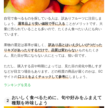
自宅で食べるものを探している人は、訳ありフルーツに注目しま
しょう。
通常品より安い値段で手に入る
ことがメリットです。大
量に売られていることも多いので、たくさん食べたい人にも向い
ています。
果物の選定は基準が厳しく、
訳あり品とはいえ少しいびつだった
りキズがあったりするだけで、品質は変わらない
ものもたくさ
ん。見た目が気にならない人にとっては、狙い目です。
ただし、購入する店や時期によっては、見た目の劣化や熟しすぎ
などが目立つ場合もあります。どの程度の商品が届くのかは、EC
サイトの
口コミをよくチェックして参考に
しましょう。
ランキングを見る
おいしく食べるために、旬や好みをふまえて
2
種類を吟味しよう