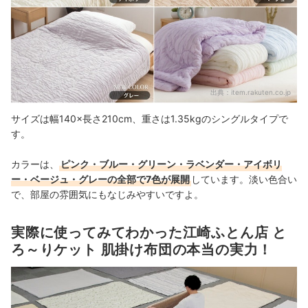
出典：
item.rakuten.co.jp
サイズは幅140×長さ210cm、重さは1.35kgのシングルタイプで
す。
カラーは、
ピンク・ブルー・グリーン・ラベンダー・アイボリ
ー・ベージュ・グレーの全部で7色が展開
しています。淡い色合い
で、部屋の雰囲気にもなじみやすいですよ。
実際に使ってみてわかった江崎ふとん店 と
ろ～りケット 肌掛け布団の本当の実力！