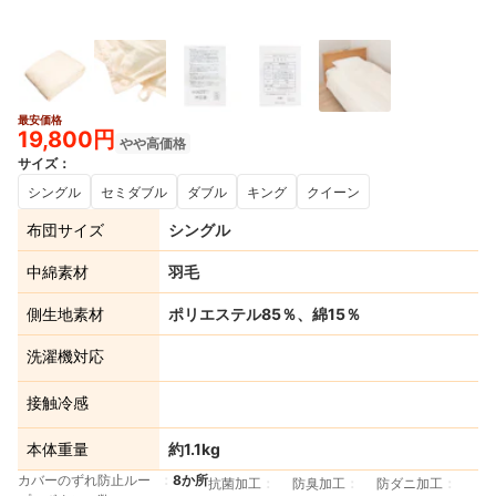
最安価格
19,800円
やや高価格
サイズ
：
シングル
セミダブル
ダブル
キング
クイーン
布団サイズ
シングル
中綿素材
羽毛
側生地素材
ポリエステル85％、綿15％
洗濯機対応
接触冷感
本体重量
約1.1kg
カバーのずれ防止ルー
8か所
抗菌加工
防臭加工
防ダニ加工