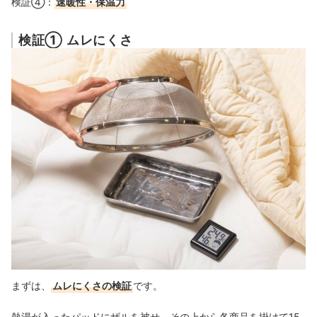
検証④：
速暖性・保温力
検証① ムレにくさ
まずは、
ムレにくさの検証
です。
熱湯が入ったパッドにザルを被せ、その上から各商品を掛けて15