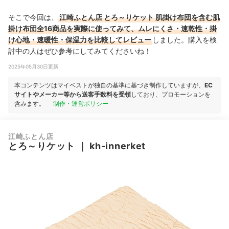
そこで今回は、
江崎ふとん店 とろ～りケット 肌掛け布団を含む肌
掛け布団全16商品を実際に使ってみて、ムレにくさ・速乾性・掛
け心地・速暖性・保温力を比較してレビュー
しました。購入を検
討中の人はぜひ参考にしてみてくださいね！
2025年05月30日更新
本コンテンツはマイベストが独自の基準に基づき制作していますが、
EC
サイトやメーカー等から送客手数料を受領
しており、プロモーションを
含みます。
制作・運営ポリシー
江崎ふとん店
とろ～りケット
｜
kh-innerket