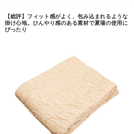
10製品以上の新製品発売に携わる。 マイベスト入社後は
これまでの開発経験や商品知識を活かし、ヘルスケア商
品全般の比較検証を担当。「ユーザーが知りたいことを
【総評】フィット感がよく、包み込まれるような
適切な検証に基づきわかりやすく提供する」をモットー
掛け心地。ひんやり感のある素材で夏場の使用に
に、日々の業務に取り組んでいる。
ぴったり
渡辺寛和のプロフィール