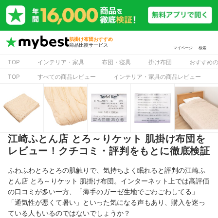
肌掛け布団おすすめ
商品比較サービス
マイページ
検索
TOP
インテリア・家具
布団・寝具
掛け布団
おすすめ
TOP
すべての商品レビュー
インテリア・家具の商品レビュー
江崎ふとん店 とろ～りケット 肌掛け布団を
レビュー！クチコミ・評判をもとに徹底検証
ふわふわとろとろの肌触りで、気持ちよく眠れると評判の江崎ふ
とん店 とろ～りケット 肌掛け布団。インターネット上では高評価
の口コミが多い一方、「薄手のガーゼ生地でごわごわしてる」
「通気性が悪くて暑い」といった気になる声もあり、購入を迷っ
ている人もいるのではないでしょうか？