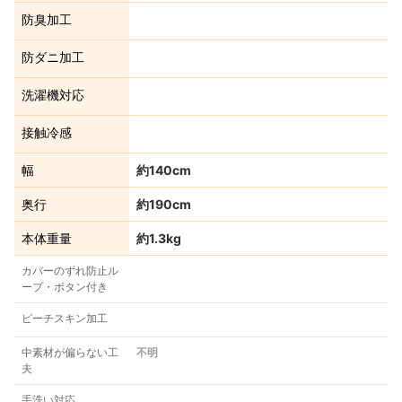
防臭加工
防ダニ加工
洗濯機対応
接触冷感
幅
約140cm
奥行
約190cm
本体重量
約1.3kg
カバーのずれ防止ル
ープ・ボタン付き
ピーチスキン加工
中素材が偏らない工
不明
夫
手洗い対応