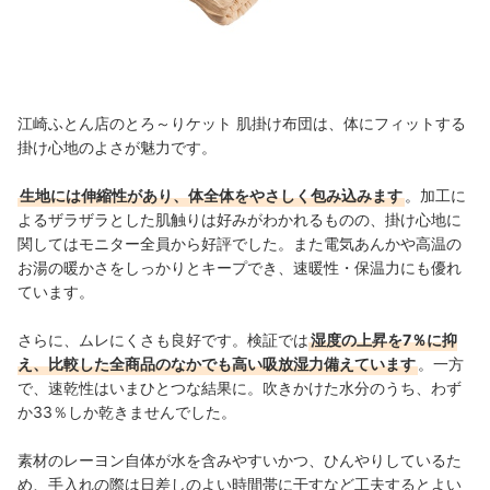
江崎ふとん店のとろ～りケット 肌掛け布団は、体にフィットする
掛け心地のよさが魅力です。
生地には伸縮性があり、体全体をやさしく包み込みます
。加工に
よるザラザラとした肌触りは好みがわかれるものの、掛け心地に
関してはモニター全員から好評でした。また電気あんかや高温の
お湯の暖かさをしっかりとキープでき、速暖性・保温力にも優れ
ています。
さらに、ムレにくさも良好です。検証では
湿度の上昇を7％に抑
え、比較した全商品のなかでも高い吸放湿力備えています
。一方
で、速乾性はいまひとつな結果に。吹きかけた水分のうち、わず
か33％しか乾きませんでした。
素材のレーヨン自体が水を含みやすいかつ、ひんやりしているた
め、手入れの際は日差しのよい時間帯に干すなど工夫するとよい