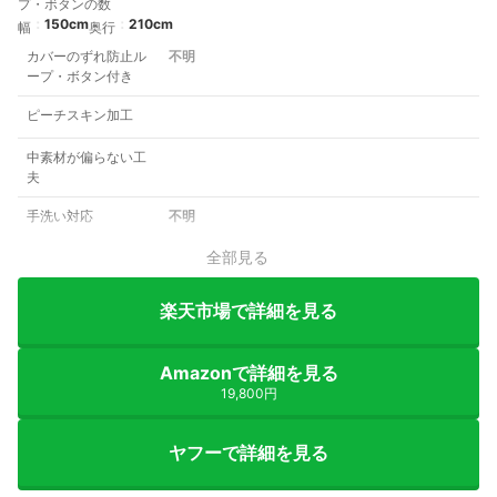
プ・ボタンの数
150cm
210cm
幅
奥行
カバーのずれ防止ル
不明
ープ・ボタン付き
ピーチスキン加工
中素材が偏らない工
夫
手洗い対応
不明
全部見る
楽天市場で詳細を見る
Amazonで詳細を見る
19,800円
ヤフーで詳細を見る