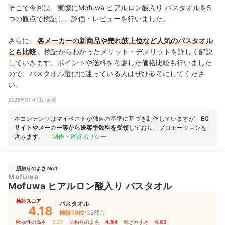
そこで今回は、実際にMofuwa ヒアルロン酸入り バスタオルを5
つの観点で検証し、評価・レビューを行いました。
さらに、
各メーカーの新商品や売れ筋上位など人気のバスタオル
とも比較
。検証からわかったメリット・デメリットを詳しく解説
していきます。ポイントや送料を考慮した価格比較も行いました
ので、バスタオル選びに迷っている人はぜひ参考にしてくださ
い。
2026年01月13日更新
本コンテンツはマイベストが独自の基準に基づき制作していますが、
EC
サイトやメーカー等から送客手数料を受領
しており、プロモーションを
含みます。
制作・運営ポリシー
肌触りのよさ No.1
Mofuwa
Mofuwa ヒアルロン酸入り バスタオル
検証スコア
バスタオル
4.18
検証19位
/32商品
吸水性の高さ
3.27
｜
肌触りのよさ
4.84
｜
乾きやすさ
4.83