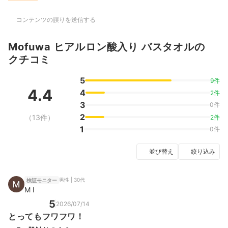
コンテンツの誤りを送信する
Mofuwa ヒアルロン酸入り バスタオルの
クチコミ
5
9件
4.4
4
2件
3
0件
2
（13件）
2件
1
0件
並び替え
絞り込み
男性 | 30代
検証モニター
M I
5
2026/07/14
とってもフワフワ！