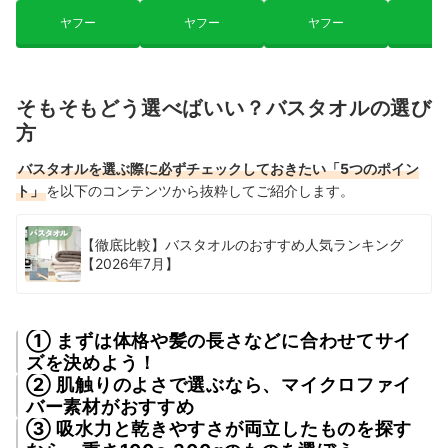
ヤフー
ヤフー
ヤフー
ヤ
そもそもどう選べばいい？バスタオルの選び
方
バスタオルを選ぶ際に必ずチェックしておきたい「5つのポイン
ト」
を以下のコンテンツから抜粋してご紹介します。
【徹底比較】バスタオルのおすすめ人気ランキング
【2026年7月】
① まずは体格や髪の長さなどに合わせてサイ
ズを決めよう！
② 肌触りのよさで選ぶなら、マイクロファイ
バー素材がおすすめ
③ 吸水力と乾きやすさが両立したものを探す