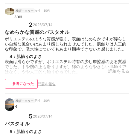
女性 | 30代
検証モニター
shin
2
2026/07/14
なめらかな質感のバスタオル
ポリエステルのような質感が強く、表面はなめらかですが綿らし
い自然な風合いはあまり感じられませんでした。肌触りは人工的
な印象で、吸水性についてもあまり期待できないと感じました。
4
：
肌触りのよさ
表面は滑らかですが、ポリエステル特有の少し摩擦感のある質感
でした。手や腕の上も滑りますが、綿のようなやさしい肌触りで
詳細を見る
はなく、やや人工的な触り心地でした。
参考になった
問題を報告
男性 | 20代
検証モニター
R
5
2026/07/14
バスタオル
5
：
肌触りのよさ