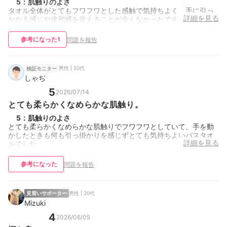
5
：
肌触りのよさ
タオル全体がとてもフワフワとした感触で気持ちよく、手に引っ
詳細を見る
かかる感じや違和感を覚えることが全くなかったです。
参考になった
1
問題を報告
男性 | 50代
検証モニター
しゃぢ
5
2026/07/14
とても柔らかくなめらかな肌触り。
5
：
肌触りのよさ
とても柔らかくなめらかな肌触りでフワフワとしていて、手を動
かしたときも何も引っ掛かりを感じずとても気持ちよいバスタオ
詳細を見る
ルでした。
参考になった
問題を報告
見習いサポーター
男性 | 20代
Mizuki
4
2026/06/05