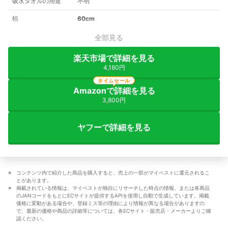
吸水タオルの用途
不明
幅
60cm
全部見る
楽天市場で詳細を見る
4,180円
タイムセール
Amazonで詳細を見る
3,800円
ヤフーで詳細を見る
コンテンツ内で紹介した商品を購入すると、売上の一部がマイベストに還元されるこ
とがあります。
掲載されている情報は、マイベストが独自にリサーチした時点の情報、または各商品
のJANコードをもとにECサイトが提供するAPIを使用し自動で生成しています。掲載
価格に変動がある場合や、登録ミス等の理由により情報が異なる場合がありますの
で、最新の価格や商品の詳細等については、各ECサイト・販売店・メーカーよりご確
認ください。