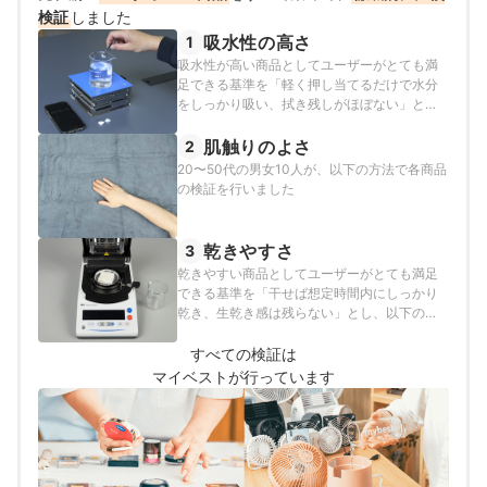
検証
しました
吸水性の高さ
1
吸水性が高い商品としてユーザーがとても満
足できる基準を「軽く押し当てるだけで水分
をしっかり吸い、拭き残しがほぼない」と
し、以下の方法で各商品の検証を行いまし
た。
肌触りのよさ
2
20〜50代の男女10人が、以下の方法で各商品
の検証を行いました
乾きやすさ
3
乾きやすい商品としてユーザーがとても満足
できる基準を「干せば想定時間内にしっかり
乾き、生乾き感は残らない」とし、以下の方
法で各商品の検証を行いました。
すべての検証は
マイベストが行っています