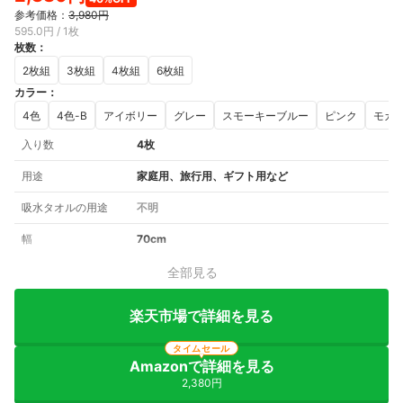
参考価格：
3,980円
595.0円 / 1枚
枚数
：
2枚組
3枚組
4枚組
6枚組
カラー
：
4色
4色-B
アイボリー
グレー
スモーキーブルー
ピンク
モカ
入り数
4枚
用途
家庭用、旅行用、ギフト用など
吸水タオルの用途
不明
幅
70cm
全部見る
楽天市場で詳細を見る
タイムセール
Amazonで詳細を見る
2,380円