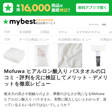
タオルおすすめ
商品比較サービス
マイページ
検索
TOP
生活雑貨
日用品
タオル
おすすめのタオル
TOP
すべての商品レビュー
生活雑貨の商品レビュー
日用品
Mofuwa ヒアルロン酸入り バスタオルの口
コミ・評判を元に検証してメリット・デメリ
ットを徹底レビュー
吸水力の高さや肌触りのよさ、摩擦の少なさが気になるMofuwa
ヒアルロン酸入り バスタオル。実際に購入しないとわからず、迷
っている人もいるのではないでしょうか？