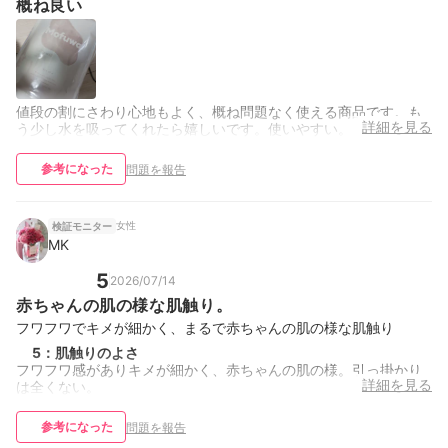
概ね良い
値段の割にさわり心地もよく、概ね問題なく使える商品です。も
詳細を見る
う少し水を吸ってくれたら嬉しいです。使いやすい。
参考になった
問題を報告
女性
検証モニター
MK
5
2026/07/14
赤ちゃんの肌の様な肌触り。
フワフワでキメが細かく、まるで赤ちゃんの肌の様な肌触り
5
：
肌触りのよさ
フワフワ感がありキメが細かく、赤ちゃんの肌の様。引っ掛かり
詳細を見る
は全くない。
参考になった
問題を報告