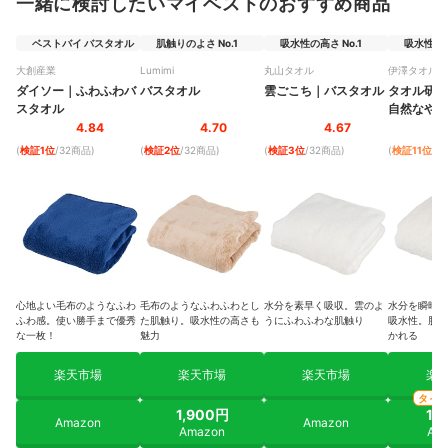
一緒に検討したいマイベストのおすすめ商品
ベストバイ バスタオル
肌触りのよさ No.1
吸水性の高さ No.1
吸水性の高
大創産業
Lumimi
丸山タオル
伊澤タオル
ダイソー
｜
ふわふわバ
バスタオル
雲ごこち
｜
バスタオル
タオル研究
スタオル
自然なやわ
4.84
4.70
4.67
(
検証1位
/32商品
)
(
検証2位
/32商品
)
(
検証3位
/32商品
)
(
検証11位
/3
心地よい毛布のようなふわ
毛布のようなふわふわとし
水分を素早く吸収。雲のよ
水分を瞬時に
ふわ感。使い勝手まで優秀
た肌触り。吸水性の高さも
うにふわふわな肌触り
吸水性。肌触
な一枚！
魅力
かれる
楽天市場
楽天市場
楽天市場
楽
タイ
1,900円
1,
Amazon
Amazon
Amazon
Am