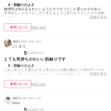
4
：
肌触りのよさ
触感性は包み込まれたいようなモコモコとした柔らかさがあり、
平滑性もシルキータッチと言えるような滑らかでスムーズな肌触
詳細を見る
りでした。
参考になった
問題を報告
女性 | 50代
検証モニター
こいまり
5
2026/07/14
とても気持ちかわいい肌触りです
5
：
肌触りのよさ
ふわふわとした柔らかさと手のひらや腕を動かした時の引っかか
詳細を見る
りを全く感じないバランスのよい好みの肌触りでした
参考になった
問題を報告
男性 | 20代
検証モニター
coco
5
2026/07/14