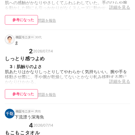
肌への感触がかなりやさしくてふわふわしていた。手のひらや腕
詳細を見る
を動かした時にも引っかかりがなくスムーズに動かせた。
参考になった
問題を報告
30代
検証モニター
ま
2
2026/07/14
しっとり感つよめ
3
：
肌触りのよさ
肌あたりはかなりしっとりしてやわらかく気持ちいい。腕や手を
移動させ際に、手や腕が乾燥してないとかなり軋み移動する際に
詳細を見る
かなりひかかる。
参考になった
問題を報告
男性
検証モニター
下流漂う深海魚
4
2026/07/14
もこもこタオル