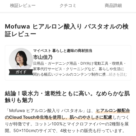
検証レビュー
クチコミ
商品詳細
Mofuwa ヒアルロン酸入り バスタオルの検
証レビュー
マイベスト 暮らしと趣味の商材担当
市山佳乃
日用品・ガーデニング用品・DIY向け電動工具・喫煙具・
家事代行サービス・クリーニングなど、暮らしや生活に
ガイド
関わる幅広いジャンルのコンテンツ制作に携わる。「一
…続きを読む
人ひとりが選んでよかったと感じる選択肢を提供するこ
と」をモットーに、コンテンツ制作を行なっている。
市山佳乃のプロフィール
結論！吸水力・速乾性ともに高い。なめらかな肌
触りも魅力
「Mofuwa ヒアルロン酸入り バスタオル」は、
ヒアルロン酸配合
のCloud Touch©生地を使用し、肌へのやさしさに配慮
したつく
りが特徴です。コットン100%とマイクロファイバーの2種類を展
開。50×110cmのサイズで、4枚セットの販売も行っています。