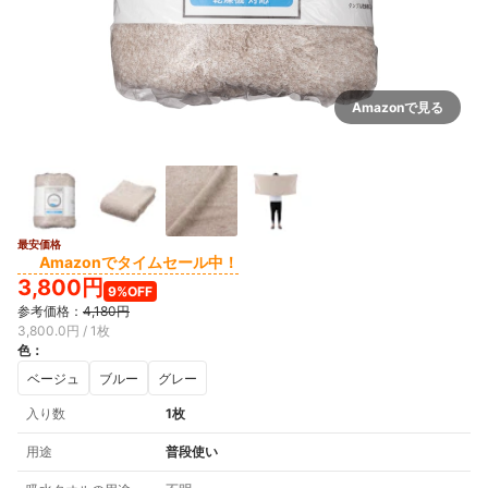
Amazonで見る
最安価格
Amazonでタイムセール中！
3,800円
9%OFF
参考価格：
4,180円
3,800.0円 / 1枚
色
：
ベージュ
ブルー
グレー
入り数
1枚
用途
普段使い