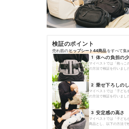
検証のポイント
売れ筋の
ヒップシート44商品
をすべて集
体への負担の
1
マイベストでは「抱っこ
の方法で検証を行いまし
乗せ下ろしの
2
マイベストでは「子ども
の方法で検証を行いまし
安定感の高さ
3
マイベストでは「子ども
商品とし、以下の方法で