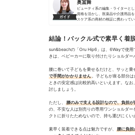
奥冨舞
ビューティ系の編集・ライターとし
資格を活かし、医薬品や介護用品を
ガイド
スケア系の商材の検証に携わってい
奥冨舞のプロフィール
結論！バックル式で素早く着
sun&beachの「Oru Hip6」は、6W
きは、ベビーカーに取り付けたりショルダー
腰に巻いて子どもを乗せるだけと、サッと乗
で手間がかかりません
。子どもが座る部分は
ときの安定感は比較的高いといえます。なお
討しましょう。
ただし、
腰のみで支える設計なので、負担が
の、不安な人は別売りの専用ワンショルダー
クトに折りたためないので、持ち運びにくい
素早く装着できる点は魅力ですが、
腰に負担