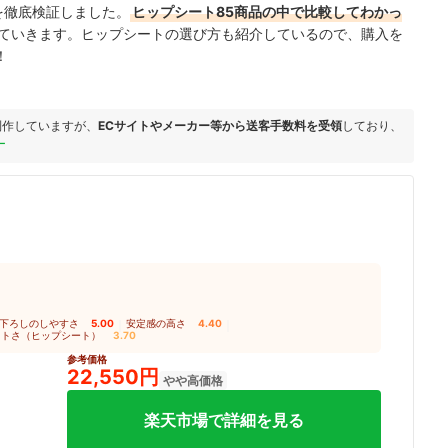
p6を徹底検証しました。
ヒップシート85商品の中で比較してわかっ
ていきます。ヒップシートの選び方も紹介しているので、購入を
！
制作していますが、
ECサイトやメーカー等から送客手数料を受領
しており、
ー
下ろしのしやすさ
5.00
｜
安定感の高さ
4.40
｜
クトさ（ヒップシート）
3.70
参考価格
22,550円
やや高価格
楽天市場で詳細を見る