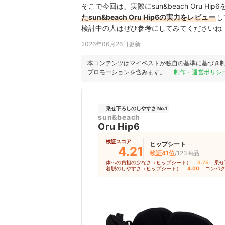
そこで今回は、実際にsun&beach Oru Hi
たsun&beach Oru Hip6の実力をレビュー
し
検討中の人はぜひ参考にしてみてくださいね
2026年06月26日更新
本コンテンツはマイベストが独自の基準に基づき
プロモーションを含みます。
制作・運営ポリシ
乗せ下ろしのしやすさ No.1
sun&beach
Oru Hip6
検証スコア
ヒップシート
4.21
検証41位
/123商品
体への負担の少なさ（ヒップシート）
3.75
｜
乗せ
着脱のしやすさ（ヒップシート）
4.00
｜
コンパ