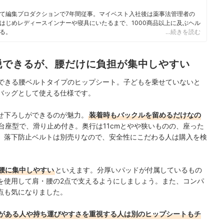
て編集プロダクションで7年間従事。マイベスト入社後は薬事法管理者の
はじめレディースインナーや寝具にいたるまで、1000商品以上に及ぶヘル
る。
…続きを読む
脱できるが、腰だけに負担が集中しやすい
ayで使用できる腰ベルトタイプのヒップシート。子どもを乗せていないと
バッグとして使える仕様です。
せ下ろしができるのが魅力。
装着時もバックルを留めるだけなの
台座型で、滑り止め付き。奥行は11cmとやや狭いものの、座った
、落下防止ベルトは別売りなので、安全性にこだわる人は購入を検
腰に集中しやすい
といえます。分厚いパッドが付属しているもの
を使用して肩・腰の2点で支えるようにしましょう。また、コンパ
点も気になりました。
がある人や持ち運びやすさを重視する人は別のヒップシートもチ