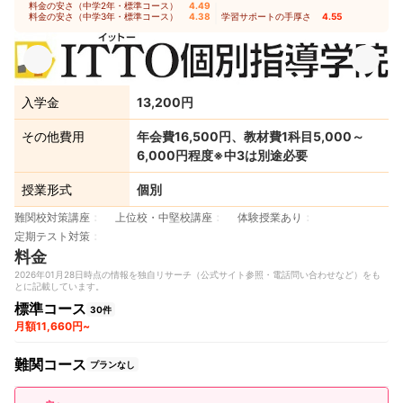
料金の安さ（中学2年・標準コース）
4.49
｜
料金の安さ（中学3年・標準コース）
4.38
｜
学習サポートの手厚さ
4.55
入学金
13,200円
その他費用
年会費16,500円、教材費1科目5,000～
6,000円程度※中3は別途必要
授業形式
個別
難関校対策講座
上位校・中堅校講座
体験授業あり
定期テスト対策
料金
2026年01月28日時点の情報を独自リサーチ（公式サイト参照・電話問い合わせなど）をも
とに記載しています。
標準コース
30件
月額11,660円~
難関コース
プランなし