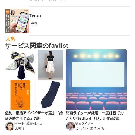
Temu
Temu
人気
サービス関連のfavlist
必見！婚活アドバイザーが選ぶ『婚
映画ライターが厳選！一度は観てお
活必勝アイテム』7選
きたいNetflixオリジナル作品7選
日本仲人協会 仲人士
映画ライター
原敦子
よしひろまさみち