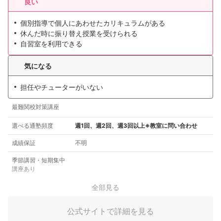
良い
個別指導で個人にあわせたカリキュラムがある
休んだ時に振り替え授業を受けられる
自習室を利用できる
気になる
担任やチューターがいない
最難関校対策講座
選べる通塾頻度
週1回、週2回、週3回以上※教室に問い合わせ
成績保証
不明
季節講習・短期集中
講座あり
全部見る
公式サイトで詳細を見る