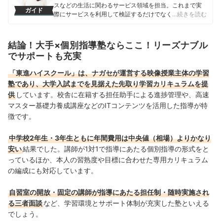
スなどの生活に関わるサービス領域を担当。これまで実
ガイド
際にサービスを利用して検証するだけでなく、医師や婚
…続きを読む
活アドバイザーなど多種多様な専門家への取材を通じて
サービスを比較検証してきた。「選ぶのが難しい領域だ
からこそ、徹底検証を通じて全ユーザーが選びやすい情
結論！大手×個別指導塾ならここ！リーズナブル
報を届ける」ことをモットーに活動している。
でサポートも充実
真田桃花のプロフィール
「東進ハイスクール」は、ナガセが運営する映像授業主体の学習
塾であり、大学入試までを見据えた先取り学習カリキュラムを提
供
しています。校舎に在籍する担任助手による進捗管理や、高速
マスター基礎力養成講座などのITコンテンツを活用した指導が特
徴です。
中学校2年生・3年生ともに年間費用は中央値（相場）よりかなり
安い
結果でした。講師が1対1で指導にあたる個別指導の形式をと
っているほか、本人の習熟度や目標に合わせた専用カリキュラム
の編成にも対応しています。
自習室の開放・固定の講師が指導にあたる担任制・随時実施され
る三者面談
など、学習環境とサポート体制が充実した塾といえる
でしょう。