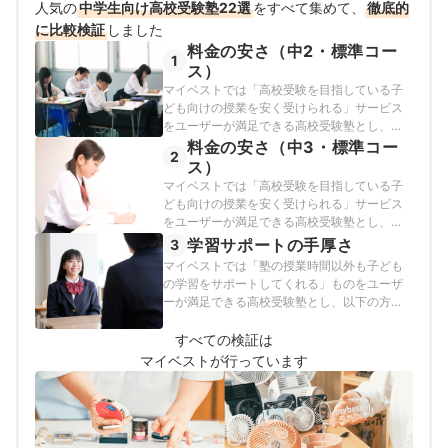
人気の
中学生向け高校受験塾22選
をすべて集めて、
徹底的
に比較検証
しました
料金の安さ（中2・標準コー
1
ス）
マイベストでは「高校受験を目指している子
ども向けの授業を安く受けられる」サービス
をユーザーが満足できる高校受験塾とし、そ
の基準を年間でかかるトータルコスト（月額
料金の安さ（中3・標準コー
2
授業料・維持費・入会金など）がほかの高校
ス）
受験塾と比べて安い塾と定めて以下の方法で
マイベストでは「高校受験を目指している子
検証を行いました。2026年1月28日時点の情
ども向けの授業を安く受けられる」サービス
報をもとに検証を行なっています。
をユーザーが満足できる高校受験塾とし、そ
の基準を年間でかかるトータルコスト（月額
学習サポートの手厚さ
3
授業料・維持費・入会金など）がほかの高校
マイベストでは「塾の授業時間以外も子ども
受験塾と比べて安い塾と定めて以下の方法で
の学習をサポートしてくれる」ものをユーザ
検証を行いました。2026年1月28日時点の情
ーが満足できる高校受験塾とし、以下の方法
報をもとに検証を行なっています。
で検証を行いました。2026年1月28日時点の
情報をもとに検証を行なっています。
すべての検証は
マイベストが行っています