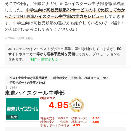
そこで今回は、実際にナガセ 東進ハイスクール中学部を徹底検証
しました。
中学生向け高校受験塾22サービスの中で比較してわか
ったナガセ 東進ハイスクール中学部の実力をレビュー
していきま
す。中学生向け高校受験塾の選び方も紹介しているので、検討中
の人はぜひ参考にしてみてくださいね！
2026年03月31日更新
本コンテンツはマイベストが独自の基準に基づき制作していますが、
EC
サイトやメーカー等から送客手数料を受領
しており、プロモーションを
含みます。
制作・運営ポリシー
ベスト中学生向け高校受験塾
料金の安さ（中学3年・標準コース） No.1
学習サポートの手厚さ No.1
ナガセ
東進ハイスクール中学部
検証スコア
4.95
拡大
料金の安さ（中学2年・標準コース）
4.90
｜
料金の安さ（中学3年・標準コース）
5.00
｜
学習サポートの手厚さ
4.95