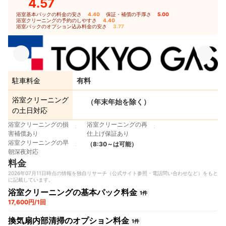
4.57
浴室基本パックの料金の安さ
4.40
｜
保証・補償の手厚さ
5.00
｜
浴室クリーニングの予約のしやすさ
4.40
｜
浴室パックのオプション込み料金の安さ
3.77
駐車料金
有料
浴室クリーニング
（年末年始を除く）
の土日対応
浴室クリーニングの損
浴室クリーニングの再
害補償あり
仕上げ保証あり
浴室クリーニングの早
（8:30～は可能）
朝深夜対応
料金
2026年07月11日時点の情報を独自リサーチ（公式サイト参照・電話問い合わせなど）をもと
に記載しています。
浴室クリーニングの基本パック料金
1件
17,600円/1回
換気扇内部清掃のオプション料金
1件