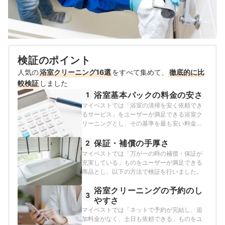
検証のポイント
人気の
浴室クリーニング16選
をすべて集めて、
徹底的に比
較検証
しました
浴室基本パックの料金の安さ
1
マイベストでは「浴室の清掃を安く依頼でき
るサービス」をユーザーが満足できる浴室ク
リーニングとし、その基準を最も安い料金と
定めて以下の方法で検証を行いました。2026
年4月6日時点の情報をもとに検証を行なって
保証・補償の手厚さ
2
います。
マイベストでは「万が一の時の補償・保証が
充実している」ものをユーザーが満足できる
商品とし、以下の方法で検証を行いました。
浴室クリーニングの予約のし
3
やすさ
マイベストでは「ネットで予約が完結し、追
加料金がなく、土日も依頼できる」ものをユ