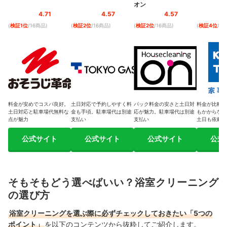
オン
4.71
4.57
4.57
(
検証1位
/16商品
)
(
検証2位
/16商品
)
(
検証2位
/16商品
)
(
検証4位
/1
料金が安めでコスパ良好。
土日対応で予約しやすく料
パック料金の安さと土日対
料金が比較的
土日対応と駐車場代無料な
金も手頃。駐車場代は別途
応が魅力。駐車場代は別途
もかからない
点が魅力
支払い
支払い
土日も依頼可
公式サイト
公式サイト
公式サイト
公式
そもそもどう選べばいい？浴室クリーニング
の選び方
浴室クリーニングを選ぶ際に必ずチェックしておきたい「5つの
ポイント」
を以下のコンテンツから抜粋してご紹介します。