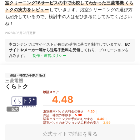
室クリーニング16サービスの中で比較してわかった三菱電機 くら
トクの実力をレビュー
していきます。浴室クリーニングの選び方
も紹介しているので、検討中の人はぜひ参考にしてみてください
ね！
2026年05月28日更新
本コンテンツはマイベストが独自の基準に基づき制作していますが、
EC
サイトやメーカー等から送客手数料を受領
しており、プロモーションを
含みます。
制作・運営ポリシー
保証・補償の手厚さ No.1
三菱電機
くらトク
検証スコア
4.48
拡大
浴室基本パックの料金の安さ
4.20
｜
保証・補償の手厚さ
5.00
｜
浴室クリーニングの予約のしやすさ
4.40
｜
浴室パックのオプション込み料金の安さ
3.99
公式サイトで詳細を見る