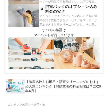
ーザーが満足できる商品とし、以下の方法で
検証を行いました。
浴室パックのオプション込み
4
料金の安さ
マイベストでは「オプション込みの浴室の清
掃を安く依頼できるサービス」をユーザーが
満足できる浴室クリーニングとし、その基準
を最も安い料金と定めて以下の方法で検証を
すべての検証は
行いました。なお、この項目はランキングの
マイベストが行っています
総合評価には含まれておりません。2026年4
月6日時点の情報をもとに検証を行なっていま
す。
【徹底比較】お風呂・浴室クリーニングのおすす
め人気ランキング【掃除業者の料金相場は？2026
年4月】
コンテンツの誤りを送信する