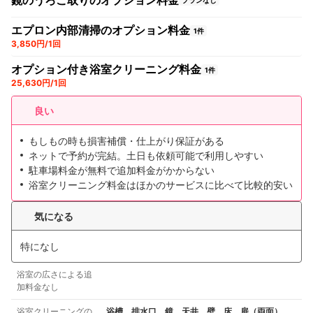
鏡のうろこ取りのオプション料金
プランなし
エプロン内部清掃のオプション料金
1件
3,850円/1回
オプション付き浴室クリーニング料金
1件
25,630円/1回
良い
もしもの時も損害補償・仕上がり保証がある
ネットで予約が完結。土日も依頼可能で利用しやすい
駐車場料金が無料で追加料金がかからない
浴室クリーニング料金はほかのサービスに比べて比較的安い
気になる
特になし
浴室の広さによる追
加料金なし
浴室クリーニングの
浴槽、排水口、鏡、天井、壁、床、扉（両面）、