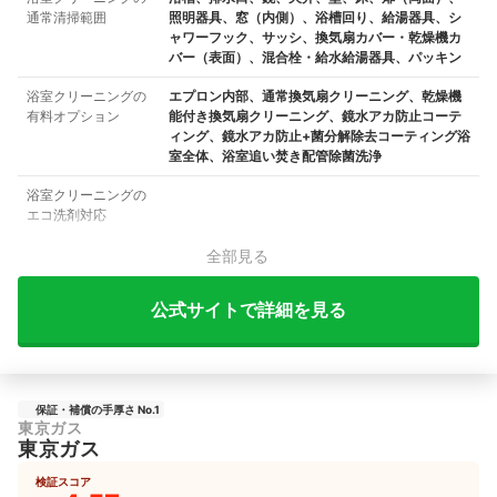
通常清掃範囲
照明器具、窓（内側）、浴槽回り、給湯器具、シ
ャワーフック、サッシ、換気扇カバー・乾燥機カ
バー（表面）、混合栓・給水給湯器具、パッキン
浴室クリーニングの
エプロン内部、通常換気扇クリーニング、乾燥機
有料オプション
能付き換気扇クリーニング、鏡水アカ防止コーテ
ィング、鏡水アカ防止+菌分解除去コーティング浴
室全体、浴室追い焚き配管除菌洗浄
浴室クリーニングの
エコ洗剤対応
全部見る
公式サイトで詳細を見る
保証・補償の手厚さ No.1
東京ガス
東京ガス
検証スコア