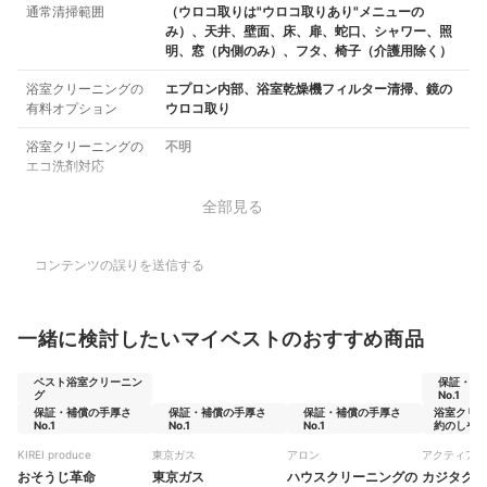
通常清掃範囲
（ウロコ取りは"ウロコ取りあり"メニューの
み）、天井、壁面、床、扉、蛇口、シャワー、照
明、窓（内側のみ）、フタ、椅子（介護用除く）
浴室クリーニングの
エプロン内部、浴室乾燥機フィルター清掃、鏡の
有料オプション
ウロコ取り
浴室クリーニングの
不明
エコ洗剤対応
全部見る
コンテンツの誤りを送信する
一緒に検討したいマイベストのおすすめ商品
ベスト浴室クリーニン
保証・補
グ
No.1
保証・補償の手厚さ
保証・補償の手厚さ
保証・補償の手厚さ
浴室クリ
No.1
No.1
No.1
約のしやすさ
KIREI produce
東京ガス
アロン
アクティア
おそうじ革命
東京ガス
ハウスクリーニングの
カジタク