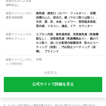
浴室の広さによる追
加料金なし
浴室クリーニングの
換気扇・換気口（カバー・フィルター）、浴槽、
通常清掃範囲
浴槽のふた、排水口、鏡（ウロコ取りは除く）、
天井、壁、床、水栓、シャワー、照明器具表面、
窓内側、リモコン、備品、ドア、カウンター
浴室クリーニングの
エプロン内部、換気扇表面、浴室換気扇（乾燥機
有料オプション
能なし）、浴室換気扇（乾燥機能あり）、鏡のウ
ロコ取り、追いだき配管内除菌洗浄、防カビコー
ティング（浴室）、汚れ防止コーティング（浴
槽）、ブラインド
浴室クリーニングの
不明
エコ洗剤対応
全部見る
公式サイトで詳細を見る
コンテンツ内で紹介した商品を購入すると、売上の一部がマイベストに還元されるこ