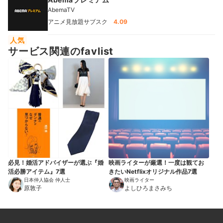
AbemaTV
アニメ見放題サブスク
4.09
人気
サービス関連のfavlist
必見！婚活アドバイザーが選ぶ『婚
映画ライターが厳選！一度は観てお
活必勝アイテム』7選
きたいNetflixオリジナル作品7選
日本仲人協会 仲人士
映画ライター
原敦子
よしひろまさみち