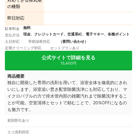
の種類
即日対応
無料
駐車料金
現金、クレジットカード、交通系IC、電子マネー、各種ポイント
支払方法
土日対応
早朝深夜対応
（要問い合わせ）
定期クリーニング対応
セットプランあり
公式サイトで詳細を見る
15,400円
商品概要
独自に開発した専用の洗剤を用いて、浴室全体を徹底的にきれ
いにします。
浴室追い焚き配管除菌洗浄にも対応しており、マ
イクロバブルの力で排水管内部の雑菌汚れまで除菌洗浄するこ
とが可能。
空室清掃とセットで頼むことで、20%OFFになるの
も魅力です。
初回割引あり
エコ洗剤対応