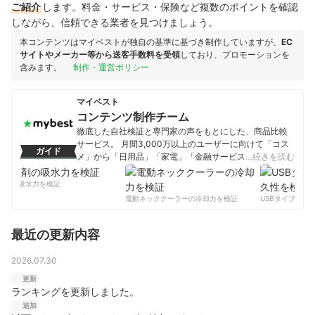
ご紹介
します。料金・サービス・保険など複数のポイントを確認
しながら、信頼できる業者を見つけましょう。
本コンテンツはマイベストが独自の基準に基づき制作していますが、
EC
サイトやメーカー等から送客手数料を受領
しており、プロモーションを
含みます。
制作・運営ポリシー
マイベスト
コンテンツ制作チーム
徹底した自社検証と専門家の声をもとにした、商品比較
サービス。 月間3,000万以上のユーザーに向けて「コス
ガイド
メ」から「日用品」「家電」「金融サービス」まで、ベ
…続きを読む
ストな商品を選んでもらうために、毎日コンテンツを制
作中。
剤の吸水力を検証
コンテンツ制作チームのプロフィール
電動ネッククーラーの冷却力を検証
USBタイプCケー
最近の更新内容
2026.07.30
更新
ランキングを更新しました。
追加