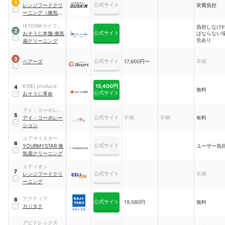
1
公式サイト
レンジフードクリ
実費負担
ーニング（換気扇
クリーニング）
HITOWAライフパ
負担しなけ
2
公式サイト
ートナー
おそうじ本舗 換気
ばならない
合あり
扇クリーニング
3
公式サイト
ベアーズ
17,600円〜
不明
15,400円
KIREI produce
4
無料
公式サイト
おそうじ革命
アイ・コーポレー
5
公式サイト
ション
アイ・コーポレー
不明
不明
有料
ション
ユアマイスター
6
公式サイト
YOURMYSTAR 換
ユーザー負
気扇クリーニング
エディオン
7
公式サイト
レンジフードクリ
不明
ーニング
アクティア
8
公式サイト
19,580円
無料
カジタク
アビドレックス