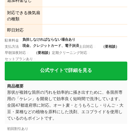
追加料金なし
対応できる換気扇
の種類
即日対応
負担しなければならない場合あり
駐車料金
現金、クレジットカード、電子決済
支払方法
土日対応
（要相談）
早朝深夜対応
（要相談）
定期クリーニング対応
セットプランあり
公式サイトで詳細を見る
商品概要
形状が複雑な箇所の汚れを効率的に掻き出すために、各箇所専
用の「ケレン」を開発して効率良く短時間で洗浄しています。
全国47都道府県に対応。
オート麦・とうもろこし・りんご・大
豆・菜種などの植物を原料にした洗剤、エコブライドを使用し
ているのもポイントです。
初回割引あり