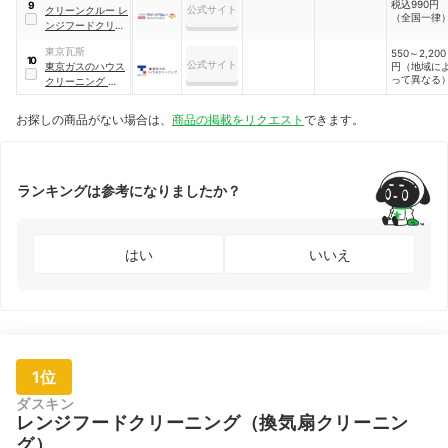
税込990円
9
公式サイト
クリーンクルー レ
（全国一律
ンジフードクリー
ニング
東京瓦斯
550～2,200
10
公式サイト
東京ガスのハウス
円（地域に
って異なる
クリーニング レン
ジフードクリーニ
ング
お探しの商品がない場合は、
商品の掲載をリクエスト
できます。
ランキングは参考になりましたか？
はい
いいえ
1位
ダスキン
レンジフードクリーニング（換気扇クリーニン
グ）