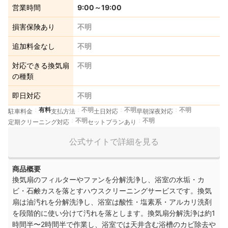
営業時間
9:00～19:00
損害保険あり
不明
追加料金なし
不明
対応できる換気扇
不明
の種類
即日対応
不明
有料
不明
不明
不明
駐車料金
支払方法
土日対応
早朝深夜対応
不明
不明
定期クリーニング対応
セットプランあり
公式サイトで詳細を見る
商品概要
換気扇のフィルターやファンを分解洗浄し、浴室の水垢・カ
ビ・石鹸カスを落とすハウスクリーニングサービスです。換気
扇は油汚れを分解洗浄し、浴室は酸性・塩素系・アルカリ洗剤
を段階的に使い分けて汚れを落とします。換気扇分解洗浄は約1
時間半〜2時間半で作業し、浴室では天井含む浴槽のカビ除去や