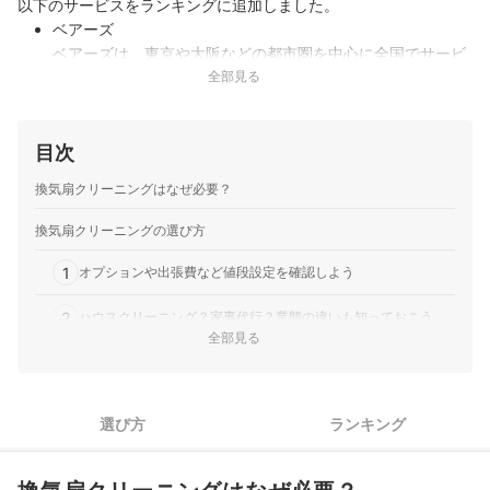
以下のサービスをランキングに追加しました。
ベアーズ
ベアーズは、東京や大阪などの都市圏を中心に全国でサービ
スを展開しているのが特徴。高品質にこだわり、徹底したス
全部見る
タッフ教育をしています。エアコンの汚れや状態に合せて、
専用洗剤・高圧洗浄機を使って丁寧に仕上げてくれるのが嬉
しいポイントです。長く清潔に保つ…
目次
KIREI produce｜おそうじ革命
換気扇クリーニングはなぜ必要？
独自に開発した専用の洗剤を用いて、浴室全体を徹底的にき
れいにします。浴室追い焚き配管除菌洗浄にも対応してお
換気扇クリーニングの選び方
り、マイクロバブルの力で排水管内部の雑菌汚れまで除菌洗
浄することが可能。空室清掃とセットで頼むことで、
1
オプションや出張費など値段設定を確認しよう
20%OFFになるのも魅力です。
2
アイ・コーポレーション｜アイ・コーポレーション
ハウスクリーニング？家事代行？業態の違いも知っておこう
全部見る
換気扇のフィルターやファンを分解洗浄し、浴室の水垢・カ
3
損害賠償保険に加入している業者がより安心！
ビ・石鹸カスを落とすハウスクリーニングサービスです。換
気扇は油汚れを分解洗浄し、浴室は酸性・塩素系・アルカリ
4
換気扇のタイプと清掃プランで決めよう
洗剤を段階的に使い分けて汚れを落とします。換気扇分解洗
選び方
ランキング
浄は約1時間半〜2時間半で作業し…
5
予約時間やキャンセル料にも注目
ユアマイスター｜YOURMYSTAR 換気扇クリーニング
エアコン・お風呂・洗濯機・キッチン・換気扇など、お家の