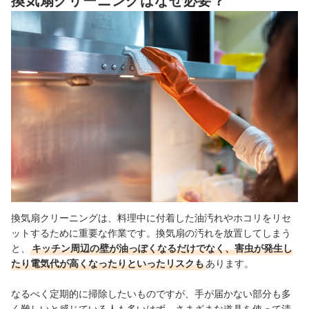
換気扇クリーニングはなぜ必要？
換気扇クリーニング全10選おすすめ人気ランキング
中のあらゆる場所のクリーニングに対応しています。ユアマ
イスターに登録しているプロを検索して、依頼が可能。満足
換気扇以外のクリーニング業者もチェック！
保証がついており、3日以内の申し出で再施工または返金に
対応してくれます。
アクティア｜カジタク
コートやダウンなど最大14点、すべて一律料金できれいに洗
ってもらえるサービスです。クリーニング後は環境が整った
倉庫で最長9か月保管されるので、自宅の収納スペースをす
っきりさせられます。ネットで申し込めば、指定した日時に
自宅まで荷物を引き取りに来ても…
他 1 商品
換気扇クリーニングは、料理中に付着した油汚れやホコリをリセ
ットするために重要な作業です。換気扇の汚れを放置してしまう
と、
キッチン周辺の壁が油っぽくなるだけでなく、害虫が発生し
たり電気代が高くなったりといったリスクも
あります。
なるべく定期的に掃除したいものですが、手が届かない部分も多
く難しいと感じている人も多いはず。さまざまな道具を使って清