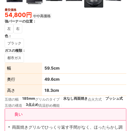
最安価格
3+
54,800円
やや高価格
強バーナーの位置
：
左
右
色
：
ブラック
ガスの種類
：
都市ガス
幅
59.5cm
奥行
49.6cm
高さ
18.3cm
185mm
水なし両面焼き
プッシュ式
五徳の幅
グリルのタイプ
点火方式
3点止め
五徳の構造
高温炒め機能
良い
両面焼きグリルでひっくり返す手間がなく、ほったらかし調