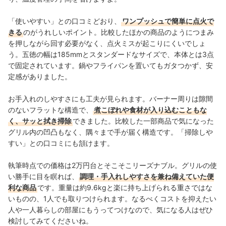
「使いやすい」との口コミどおり、
ワンプッシュで簡単に点火で
きる
のがうれしいポイント。比較したほかの商品のようにつまみ
を押しながら回す必要がなく、点火ミスが起こりにくいでしょ
う。五徳の幅は185mmとスタンダードなサイズで、本体とは3点
で固定されています。鍋やフライパンを置いてもガタつかず、安
定感がありました。
お手入れのしやすさにも工夫が見られます。バーナー周りは隙間
のないフラットな構造で、
煮こぼれや食材が入り込むこともな
く、サッと拭き掃除
できました。比較した一部商品で気になった
グリル内の凹凸もなく、隅々まで手が届く構造です。「掃除しや
すい」との口コミにも頷けます。
執筆時点での価格は2万円台とそこそこリーズナブル。グリルの使
い勝手に目を瞑れば、
調理・手入れしやすさを兼ね備えていた便
利な商品
です。
重量は約9.6kgと楽に持ち上げられる重さではな
いものの、1人でも取りつけられます。なるべくコストを抑えたい
人や一人暮らしの部屋にもうってつけなので、気になる人はぜひ
検討してみてくださいね。