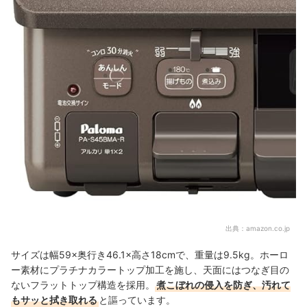
出典：
amazon.co.jp
サイズは幅59×奥行き46.1×高さ18cmで、重量は9.5kg。ホーロ
ー素材にプラチナカラートップ加工を施し、
天面には
つなぎ目の
ないフラットトップ構造を採用
。
煮こぼれの侵入を防ぎ、汚れて
もサッと拭き取れる
と謳っています。