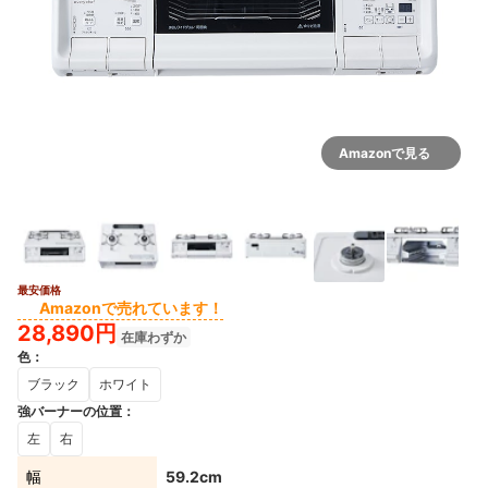
Amazonで見る
最安価格
3+
Amazonで売れています！
28,890円
在庫わずか
色
：
ブラック
ホワイト
強バーナーの位置
：
左
右
幅
59.2cm