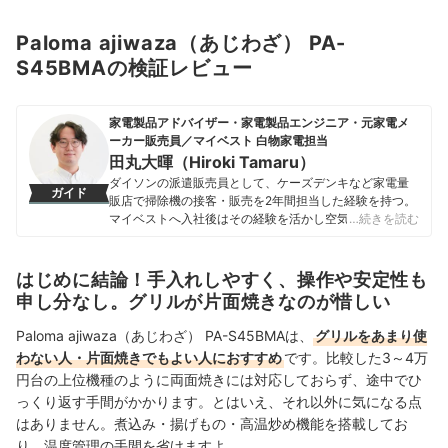
Paloma ajiwaza（あじわざ） PA-
S45BMAの検証レビュー
家電製品アドバイザー・家電製品エンジニア・元家電メ
ーカー販売員／マイベスト 白物家電担当
田丸大暉（Hiroki Tamaru）
ダイソンの派遣販売員として、ケーズデンキなど家電量
ガイド
販店で掃除機の接客・販売を2年間担当した経験を持つ。
マイベストへ入社後はその経験を活かし空気清浄機・除
…続きを読む
湿機・オイルヒーター・スティッククリーナーなど季節
家電・空調家電や掃除機をはじめ白物家電全般を専門に
ガイドを担当し、日立やシャープ、パナソニックなどの
はじめに結論！手入れしやすく、操作や安定性も
総合家電メーカーから、ダイニチ工業・Sharkなどの専門
申し分なし。グリルが片面焼きなのが惜しい
メーカーまで、150以上の家電製品を比較検証してきた。
毎日使う家電製品だからこそ、本当によい商品を誰もが
Paloma ajiwaza（あじわざ） PA-S45BMAは、
グリルをあまり使
簡単に選べるように、性能はもちろん省エネ性能やお手
わない人・片面焼きでもよい人におすすめ
です。比較した3～4万
入れのしやすさまでひとつひとつ丁寧に確認しながらコ
円台の上位機種のように両面焼きには対応しておらず、途中でひ
ンテンツ制作を行う。
田丸大暉（Hiroki Tamaru）のプロフィール
っくり返す手間がかかります
。とはいえ、それ以外に気になる点
はありません。煮込み・揚げもの・高温炒め機能を搭載してお
り、
温度管理の手間を省けますよ。