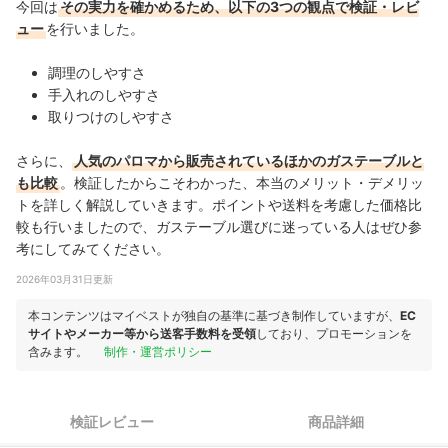
今回は
その実力を確かめるため、以下の3つの観点で検証・レビ
ュー
を行いました。
調理のしやすさ
手入れのしやすさ
取りつけのしやすさ
さらに、
人気のパロマから販売されているほかのガステーブルと
も比較
。検証したからこそわかった、本当のメリット・デメリッ
トを詳しく解説していきます。ポイントや送料を考慮した価格比
較も行いましたので、ガステーブル選びに迷っている人はぜひ参
考にしてみてください。
2026年03月31日更新
本コンテンツはマイベストが独自の基準に基づき制作していますが、
EC
サイトやメーカー等から送客手数料を受領
しており、プロモーションを
含みます。
制作・運営ポリシー
検証レビュー
商品詳細