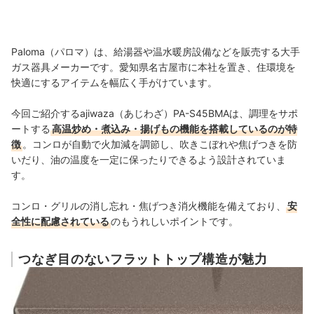
Paloma（パロマ）は、給湯器や温水暖房設備などを販売する大手
ガス器具メーカーです。愛知県名古屋市に本社を置き、住環境を
快適にするアイテムを幅広く手がけています。
今回ご紹介するajiwaza（あじわざ）PA-S45BMAは、調理をサポ
ートする
高温炒め・煮込み・揚げもの機能を搭載しているのが特
徴
。コンロが自動で火加減を調節し、吹きこぼれや焦げつきを防
いだり、油の温度を一定に保ったりできるよう設計されていま
す。
コンロ・グリルの消し忘れ・焦げつき消火機能を備えており、
安
全性に配慮されている
のもうれしいポイントです。
つなぎ目のないフラットトップ構造が魅力