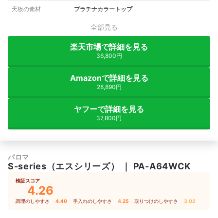
天板の素材
プラチナカラートップ
全部見る
楽天市場で詳細を見る
36,800円
Amazonで詳細を見る
28,890円
ヤフーで詳細を見る
37,800円
パロマ
S-series（エスシリーズ）
｜
PA-A64WCK
検証スコア
4.26
調理のしやすさ
4.40
｜
手入れのしやすさ
4.25
｜
取りつけのしやすさ
3.02