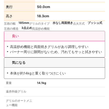
奥行
50.0cm
高さ
18.3cm
185mm
水なし両面焼き
プッシュ式
五徳の幅
グリルのタイプ
点火方式
3点止め
五徳の構造
高温炒め機能
良い
高温炒め機能と両面焼きグリルがあり調理しやすい
バーナー周りに隙間がないため、汚れてもサッと拭きやすい
気になる
本体が約14kgと重く取りつけにくい
重量
14.1kg
遠赤外線グリル
グリルのオートメニ
ュー機能