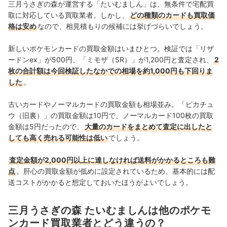
三月うさぎの森が運営する「たいむましん」は、無条件で宅配買
取に対応している買取業者。しかし、
どの種類のカードも買取価
格は安め
なので、相見積もりの候補には挙げづらいでしょう。
新しいポケモンカードの買取金額はいまひとつ。検証では「リザ
ードンex」が500円、「ミモザ（SR）」が1,200円と査定され、
2
枚の合計額は今回検証したなかでの相場を約1,000円も下回りま
した
。
古いカードやノーマルカードの買取金額も相場並み。「ピカチュ
ウ（旧裏）」の買取金額は10円で、ノーマルカード100枚の買取
金額は5円だったので、
大量のカードをまとめて査定に出したと
しても高く売れる可能性は低い
でしょう。
査定金額が2,000円以上に達しなければ送料がかかるところも難
点
。肝心の買取金額が低めに設定されているため、基本的には配
送コストがかかると想定しておいたほうがよいでしょう。
三月うさぎの森 たいむましんは他のポケモ
ンカード買取業者とどう違うの？