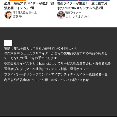
必見！婚活アドバイザーが選ぶ『婚
映画ライターが厳選！一度は観てお
活必勝アイテム』7選
きたいNetflixオリジナル作品7選
日本仲人協会 仲人士
映画ライター
原敦子
よしひろまさみち
実際に商品を購入して自社の施設で比較検証したり、
専門家を中心としたクリエイターが自らの愛用品やおすすめ商品を紹介し
て、あなたの“選ぶ”をお手伝いします
株式会社マイベストとは
私たちについて
サービス理念
運営会社・責任者概要
運営者ブログ（マイベ通信）
コンテンツ制作・運営ポリシー
プライバシーポリシー
ブランド・アイデンティティ
ガイド一覧
監修者一覧
利用規約
広告出稿について
引用・転載について
お問い合わせ