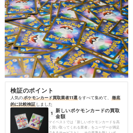
検証のポイント
人気の
ポケモンカード買取業者11選
をすべて集めて、
徹底
的に比較検証
しました
新しいポケモンカードの買取
1
金額
マイベストでは「新しいポケモンカードを高
く買い取ってくれる業者」をユーザーが満足
できるサービスとし、その基準を新しいポケ