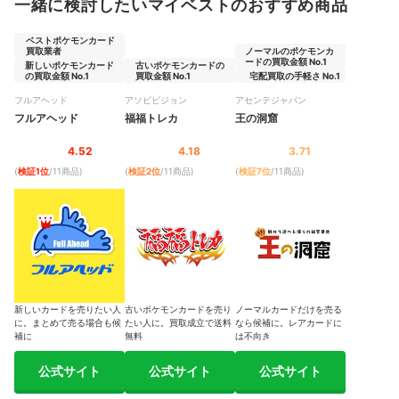
一緒に検討したいマイベストのおすすめ商品
ベストポケモンカード
買取業者
ノーマルのポケモンカ
ードの買取金額 No.1
新しいポケモンカード
古いポケモンカードの
の買取金額 No.1
買取金額 No.1
宅配買取の手軽さ No.1
フルアヘッド
アソビビジョン
アセンテジャパン
フルアヘッド
福福トレカ
王の洞窟
4.52
4.18
3.71
(
検証1位
/11商品
)
(
検証2位
/11商品
)
(
検証7位
/11商品
)
新しいカードを売りたい人
古いポケモンカードを売り
ノーマルカードだけを売る
に。まとめて売る場合も候
たい人に。買取成立で送料
なら候補に。レアカードに
補に
無料
は不向き
公式サイト
公式サイト
公式サイト