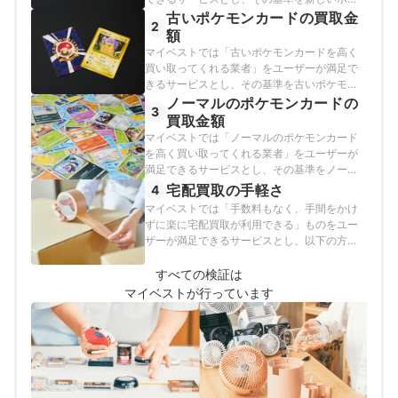
モンカードの買取価格がほかのポケモンカー
古いポケモンカードの買取金
2
ド買取業者と比べて高いサービスと定めて以
額
下の方法で検証を行いました。
マイベストでは「古いポケモンカードを高く
買い取ってくれる業者」をユーザーが満足で
きるサービスとし、その基準を古いポケモン
カードの買取価格がほかのポケモンカード買
ノーマルのポケモンカードの
3
取業者と比べて高いサービスと定めて以下の
買取金額
方法で検証を行いました。
マイベストでは「ノーマルのポケモンカード
を高く買い取ってくれる業者」をユーザーが
満足できるサービスとし、その基準をノーマ
ルのポケモンカードの買取価格がほかのポケ
宅配買取の手軽さ
4
モンカード買取業者と比べて高いサービスと
マイベストでは「手数料もなく、手間をかけ
定めて以下の方法で検証を行いました。
ずに楽に宅配買取が利用できる」ものをユー
ザーが満足できるサービスとし、以下の方法
で検証を行いました。
すべての検証は
マイベストが行っています