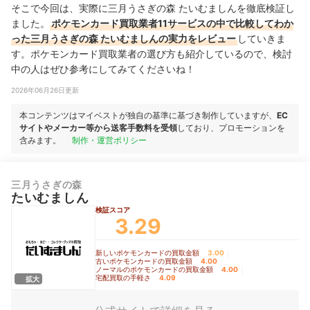
そこで今回は、実際に三月うさぎの森 たいむましんを徹底検証し
ました。
ポケモンカード買取業者11サービスの中で比較してわか
った三月うさぎの森 たいむましんの実力をレビュー
していきま
す。ポケモンカード買取業者の選び方も紹介しているので、検討
中の人はぜひ参考にしてみてくださいね！
2026年06月26日更新
本コンテンツはマイベストが独自の基準に基づき制作していますが、
EC
サイトやメーカー等から送客手数料を受領
しており、プロモーションを
含みます。
制作・運営ポリシー
三月うさぎの森
たいむましん
検証スコア
3.29
新しいポケモンカードの買取金額
3.00
｜
古いポケモンカードの買取金額
4.00
｜
ノーマルのポケモンカードの買取金額
4.00
｜
宅配買取の手軽さ
4.09
拡大