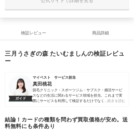
公式サイトで詳細を見る
検証レビュー
商品詳細
三月うさぎの森 たいむましんの検証レビュ
ー
マイベスト サービス担当
真田桃花
脱毛クリニック・スポーツジム・サブスク・婚活サービ
スなどの生活に関わるサービス領域を担当。これまで実
ガイド
際にサービスを利用して検証するだけでなく、医師や婚
…続きを読む
活アドバイザーなど多種多様な専門家への取材を通じて
サービスを比較検証してきた。「選ぶのが難しい領域だ
からこそ、徹底検証を通じて全ユーザーが選びやすい情
結論！カードの種類を問わず買取価格が安め。送
報を届ける」ことをモットーに活動している。
料無料にも条件あり
真田桃花のプロフィール