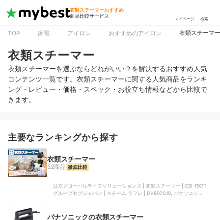
衣類スチーマーおすすめ
商品比較サービス
マイページ
検索
衣類スチーマ
TOP
家電
アイロン
おすすめのアイロン
衣類スチーマー
衣類スチーマーを選ぶならどれがいい？を解決するおすすめ人気
コンテンツ一覧です。衣類スチーマーに関する人気商品をランキ
ング・レビュー・価格・スペック・お役立ち情報などから比較で
きます。
主要なランキングから探す
衣類スチーマー
52商品
徹底比較
日立グローバルライフソリューションズ | 衣類スチーマー | CSI-RX71,
グループセブジャパン | スチーム ラフレ | DV8070J0, パナソニック |
衣類スチーマー | NI-FS60B-A, パナソニック | 衣類スチーマー | NI-
FS70C-K, olayks | 衣類スチーマー
パナソニックの衣類スチーマー