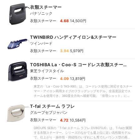
衣類スチーマー
パナソニック
|
衣類スチーマー
4.68
14,500円
TWINBIRD ハンディアイロン&スチーマー
ツインバード
|
衣類スチーマー
3.94
5,979円
TOSHIBA La・Coo-S コードレス衣類スチーマ
ー
東芝ライフスタイル
|
衣類スチーマー
4.09
13,819円
東芝の「La・Coo-S TAS-X80」は、コードレス使用に対応するスチー
マー・アイロン両用タイプのフラッグシップモデル。全温度設定でス
チームを使用でき、360度全方向へ噴射可能。「倍増ショット」によ
る大量スチーム機能も特長です。29秒で立ち上がり、スチーム持続時
間は10分18秒と長持ち。シャツのシワもおおむねきれいに伸ばせまし
T-fal スチーム ラフレ
た。満水時の重量は789gと軽く、持ちやすいように設計されているの
グループセブジャパン
で、操作性を重視する人はチェックしてください。
|
衣類スチーマー
4.72
10,584円
GROUPE SEBの「T-fal スチーム ラフレ DV8070J0」は、T-falが展開
する衣類スチーマー。シリーズのなかでも最上位に近い高性能モデル
で、仕上がり・操作性・持続性のいずれにも秀でたバランス型の商品