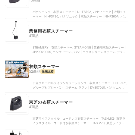
15商品
報はすべて税込みで表記しております。
パナソニック | 衣類スチーマー | NI-FS70A, パナソニック | 衣類スチ
ーマー | NI-FS790, パナソニック | 衣類スチーマー | NI-FS60A, パナ
ソニック | 衣類スチーマー | NI-FS430, パナソニック | 衣類スチーマ
ー | NI-FS60B-A
業務用衣類スチーマー
4商品
STEAMERY | 衣類スチーマー, STEAMONE | 業務用衣類スチーマー |
JPPRO2000S, コンエアージャパン | エクストリームスチーム デュア
ルスロット | GS-121J, エスアンドワイ | 衣類スチーマー 置き型
衣類スチーマー
52商品
徹底比較
日立グローバルライフソリューションズ | 衣類スチーマー | CSI-RX71,
グループセブジャパン | スチーム ラフレ | DV8070J0, パナソニック |
衣類スチーマー | NI-FS60B-A, パナソニック | 衣類スチーマー | NI-
FS70C-K, olayks | 衣類スチーマー
東芝の衣類スチーマー
4商品
東芝ライフスタイル | コードレス衣類スチーマー | TAS-MX6, 東芝ラ
イフスタイル | コード付き衣類スチーマー | TAS-V70, 東芝ライフスタ
イル | 衣類スチーマー | TAS-V7, 東芝ライフスタイル | コードレス衣
類スチーマー | TAS-X6-L