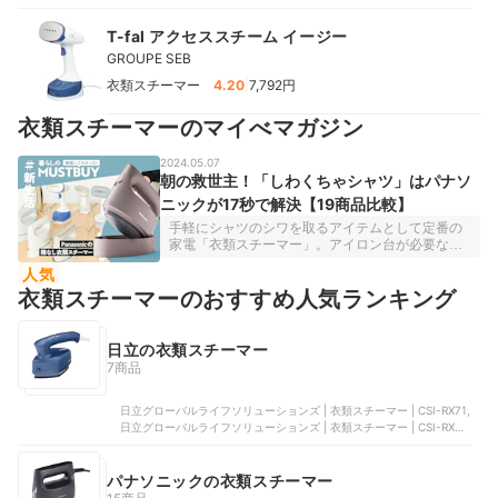
です。本商品は、16秒で使用可能になる立ち上がりの速さが魅力で、
朝の忙しい時間帯でもすぐに使い始められるでしょう。また、スチー
T-fal アクセススチーム イージー
ムの持続時間は13分50秒と非常に長く、1回の使用で数着を一気にケ
GROUPE SEB
アしたい人にとってもおすすめといえます。さらにスチームボタンを
押し続ける必要もないため長時間の使用でも手に負担がかかりにくい
|
衣類スチーマー
4.20
7,792円
点も魅力です。仕上がりもよく、ノンアイロンシャツや形態安定シャ
ツのポケットや身頃はいずれもほとんどしわが残りませんでした。全
衣類スチーマーのマイべマガジン
体として清潔感のある見た目に整えることができ、スチーマーでしっ
かり仕上げたい人にとっても満足できるレベルでしょう。満水時の重
量は828gと軽くはないものの重量と重心バランスのよさにより、片手
2024.05.07
での操作も比較的ラクに行えます。仕上がりのよさ・かけやすさ・持
朝の救世主！「しわくちゃシャツ」はパナソ
続性の三拍子がそろった衣類スチーマーとして、まさに“手軽に本格ケ
ニックが17秒で解決【19商品比較】
ア”を実現できる一台です。
手軽にシャツのシワを取るアイテムとして定番の
家電「衣類スチーマー」。アイロン台が必要なプ
レス式のアイロンと違い、シャツなどをハンガー
人気
にかけたままスチームを噴射し「手軽にシワを取
衣類スチーマーのおすすめ人気ランキング
れて」便利家電なんですが、実際に購入して使っ
てみると「思ったよりシワが取れない」「重い」
「ならアイロンでいいや」……などの不満な声が
出がちなアイテムでもありました。ただ今回、最
日立の衣類スチーマー
新の衣類スチーマー19商品とを徹底比較してみた
7商品
ら、その「使ってみたら不満」を解決するマスト
バイを発見！朝や夜に起こる「しわくちゃシャツ
日立グローバルライフソリューションズ | 衣類スチーマー | CSI-RX71,
しかない！時間もない！ヤバい！」という面倒を
日立グローバルライフソリューションズ | 衣類スチーマー | CSI-RX51,
解決してくれる、Panasonicの「衣類スチーマー｜
日立グローバルライフソリューションズ | 衣類スチーマー | CSI-RX2,
NI-FS790」。そのおすすめの理由を、じっくりご
日立グローバルライフソリューションズ | 衣類スチーマー | CSI-RX70
紹介いたします！本コンテンツの情報は公開時点
（2024年3月25日）のマイベストの情報をもとに執
パナソニックの衣類スチーマー
筆しております。また、本コンテンツ内の価格情