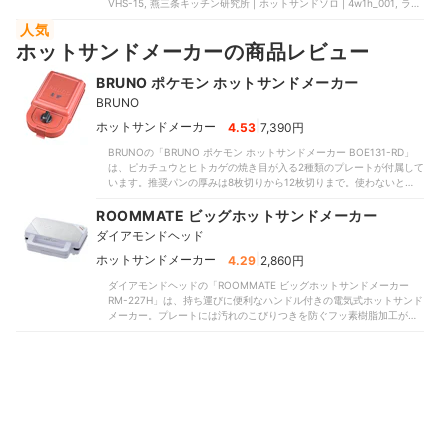
VHS-15, 燕三条キッチン研究所 | ホットサンドソロ | ‎4w1h_001, ラド
ンナ | ハーフホットサンドメーカー プレート交換式 | K-HS5, タマハ
人気
シ | 着脱式ホットサンド&ワッフルメーカー | MC-812R, アイリスオー
ホットサンドメーカーの商品レビュー
ヤマ | マルチサンドメーカーダブルサイズ | ‎IMS-902
BRUNO ポケモン ホットサンドメーカー
BRUNO
|
ホットサンドメーカー
4.53
7,390円
BRUNOの「BRUNO ポケモン ホットサンドメーカー BOE131-RD」
は、ピカチュウとヒトカゲの焼き目が入る2種類のプレートが付属して
います。推奨パンの厚みは8枚切りから12枚切りまで。使わないとき
には電源コードを背面に巻き付け、縦置き収納が可能です。中身まで
しっかり熱を通せており、具材の溶け具合がちょうどよいと好評だっ
ROOMMATE ビッグホットサンドメーカー
た半面、食感の評価がやや分かれました。部分的にしっとりとした食
ダイアモンドヘッド
感があったため、総合的な評価は伸び悩む結果に。サクサク食感を好
む人にはやや不向きといえるでしょう。調理のしやすさも申し分のな
|
ホットサンドメーカー
4.29
2,860円
い評価。パン耳をカットせずにそのまま使えます。ロックは1段階です
ダイアモンドヘッドの「ROOMMATE ビッグホットサンドメーカー
が、標準的な具材の量なら問題ありません。タイマー機能が搭載さ
RM-227H」は、持ち運びに便利なハンドル付きの電気式ホットサンド
れ、耳は隙間なく圧着される仕様です。焼き時間を気にせず調理で
メーカー。プレートには汚れのこびりつきを防ぐフッ素樹脂加工が施
き、具材もこぼれにくいでしょう。使用後のお手入れも簡単。調理プ
されており、一度に2枚のホットサンドを作れます。パン耳が隙間なく
レートは取り外せて、洗剤で丸洗いできます。ホットサンドメーカー
圧着され、具材のこぼれにくさでは高評価を獲得。具だくさんのホッ
を頻繁に使う人や、手軽においしいサンドイッチを楽しみたい人にお
トサンドを作ってもこぼれにくく、朝食やランチとして持ち運ぶにも
すすめです。
便利です。焼き上がったホットサンドは具材へ均一に火が通り、表面
はサクサク食感でした。一方で、調理プレートは本体と一体化してい
るため、洗剤で洗うことはできません。手入れの際にはプレートを直
接拭き取って掃除をする必要があります。手入れの手間を気にする人
には向きませんが、調理は手軽。タイマー機能はないものの、パン耳