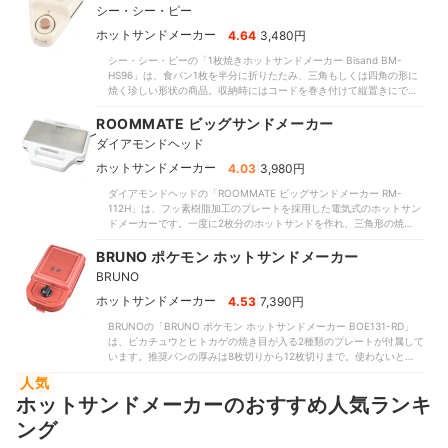
トサンドを作ってもこぼれにくく、朝食やランチとして持ち運ぶにも
シー・シー・ピー
便利です。焼き上がったホットサンドは具材へ均一に火が通り、表面
はサクサク食感でした。一方で、調理プレートは本体と一体化してい
|
ホットサンドメーカー
4.64
3,480円
るため、洗剤で洗うことはできません。手入れの際にはプレートを直
シー・シー・ピーの「1枚焼きホットサンドメーカー Bisand BM-
接拭き取って掃除をする必要があります。手入れの手間を気にする人
HS96」は、食パン1枚を半分に折りたたみ、三角もしくは四角の形に
には向きませんが、調理は手軽。タイマー機能はないものの、パン耳
焼く珍しい形状の商品。収納時にはコードを巻き付けて縦置きにでき
のカットは不要でそのまま挟めます。忙しいときにもサッと作りやす
ます。具材のこぼれにくさの検証では非常に高い評価を得ており、耳
いでしょう。具材をしっかり挟んで食べやすいホットサンドを作りた
が隙間なく圧着されていました。チーズやハムを多めに入れてもこぼ
ROOMMATE ビッグサンドメーカー
い人向きです。
れる心配は少なめ。子どもが食べる際や持ち運びにも向いています。
ダイアモンドヘッド
タイマー機能が搭載されており、パン耳をカットする必要もありませ
ん。調理の手間が少なく、焼き時間も気にしなくてよいため、朝の忙
|
ホットサンドメーカー
4.03
3,980円
しい時間帯でも手軽にホットサンドを作れるでしょう。プレートは取
ダイアモンドヘッドの「ROOMMATE ビッグサンドメーカー RM-
り外せて、洗剤でサッと丸洗いが可能です。焼き上がったホットサン
112H」は、フッ素樹脂加工のプレートを採用した電気式のホットサン
ドは中の具材までしっかり火が通り、表面の焦げ感は控えめでした。
ドメーカーです。一度に2枚分のホットサンドを作れ、三角形の焼き目
モニターからは「ほどよいサクサク感でおいしい」「中心はふんわり
が入る仕様。電源コードは背面に巻き付けられ、コンパクトに収納可
していた」とおおむね好評。適度な香ばしさと食感を求める人におす
能です。焼き上がったホットサンドは表面がサクサク、中がモチっと
BRUNO ポケモン ホットサンドメーカー
すめです。
した食感でした。耳の近くはとくに柔らかく感じたモニターが多かっ
BRUNO
たため、しっとり食感が好きな人に向いています。パン耳をカットす
る必要がなく、調理もスムーズです。一方で、タイマー機能はないた
|
ホットサンドメーカー
4.53
7,390円
め、時間は自分で計る必要があります。また、耳が圧着されておら
BRUNOの「BRUNO ポケモン ホットサンドメーカー BOE131-RD」
ず、具材のこぼれにくさでも評価が伸び悩む結果に。具材が多い場合
は、ピカチュウとヒトカゲの焼き目が入る2種類のプレートが付属して
や汁気のある具材を使った場合は、こぼれる可能性があります。ま
います。推奨パンの厚みは8枚切りから12枚切りまで。使わないとき
た、調理プレートは本体と一体化しており、洗剤で洗えません。使用
には電源コードを背面に巻き付け、縦置き収納が可能です。中身まで
後に拭き取りする手間がかかるので、手入れのしやすさを重視する人
人気
しっかり熱を通せており、具材の溶け具合がちょうどよいと好評だっ
にはやや不向き。柔らかめの食感を好む人は候補に入れましょう。
ホットサンドメーカーのおすすめ人気ランキ
た半面、食感の評価がやや分かれました。部分的にしっとりとした食
感があったため、総合的な評価は伸び悩む結果に。サクサク食感を好
ング
む人にはやや不向きといえるでしょう。調理のしやすさも申し分のな
い評価。パン耳をカットせずにそのまま使えます。ロックは1段階です