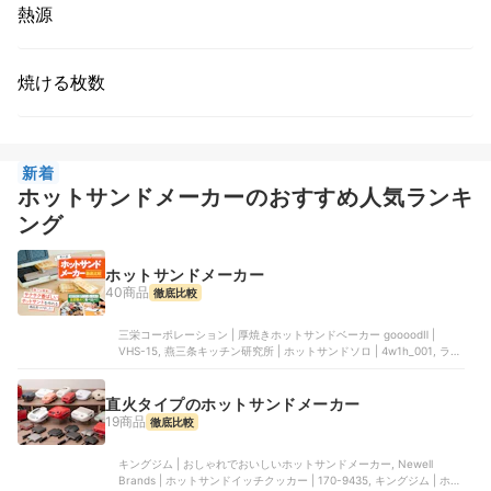
熱源
焼ける枚数
新着
ホットサンドメーカーのおすすめ人気ランキ
ング
ホットサンドメーカー
40商品
徹底比較
三栄コーポレーション | 厚焼きホットサンドベーカー goooodⅡ |
VHS-15, 燕三条キッチン研究所 | ホットサンドソロ | ‎4w1h_001, ラド
ンナ | ハーフホットサンドメーカー プレート交換式 | K-HS5, タマハ
シ | 着脱式ホットサンド&ワッフルメーカー | MC-812R, アイリスオー
ヤマ | マルチサンドメーカーダブルサイズ | ‎IMS-902
直火タイプのホットサンドメーカー
19商品
徹底比較
キングジム | おしゃれでおいしいホットサンドメーカー, Newell
Brands | ホットサンドイッチクッカー | 170-9435, キングジム | ホッ