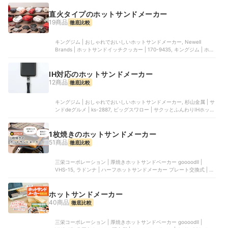
が、標準的な具材の量なら問題ありません。タイマー機能が搭載さ
直火タイプのホットサンドメーカー
れ、耳は隙間なく圧着される仕様です。焼き時間を気にせず調理で
19商品
き、具材もこぼれにくいでしょう。使用後のお手入れも簡単。調理プ
徹底比較
レートは取り外せて、洗剤で丸洗いできます。ホットサンドメーカー
を頻繁に使う人や、手軽においしいサンドイッチを楽しみたい人にお
キングジム | おしゃれでおいしいホットサンドメーカー, Newell
すすめです。
Brands | ホットサンドイッチクッカー | 170-9435, キングジム | ホッ
トサンドメーカー, 杉山金属 | サンドdeグルメ | ks-2887, KEN | ホッ
トサンドメーカー
IH対応のホットサンドメーカー
12商品
徹底比較
キングジム | おしゃれでおいしいホットサンドメーカー, 杉山金属 | サ
ンドdeグルメ | ks-2887, ビッグスワロー | サクッとふんわりIHホット
サンドメーカー, SRHW | ホットサンドメーカー, HALEYS | バゲット
サンドメーカー
1枚焼きのホットサンドメーカー
51商品
徹底比較
三栄コーポレーション | 厚焼きホットサンドベーカー goooodⅡ |
VHS-15, ラドンナ | ハーフホットサンドメーカー プレート交換式 | K-
HS5, 燕三条キッチン研究所 | ホットサンドソロ | ‎4w1h_001, タマハシ
| 着脱式ホットサンド&ワッフルメーカー | MC-812R, シン三海 | ホッ
トサンドメーカー | WL-G205
ホットサンドメーカー
40商品
徹底比較
三栄コーポレーション | 厚焼きホットサンドベーカー goooodⅡ |