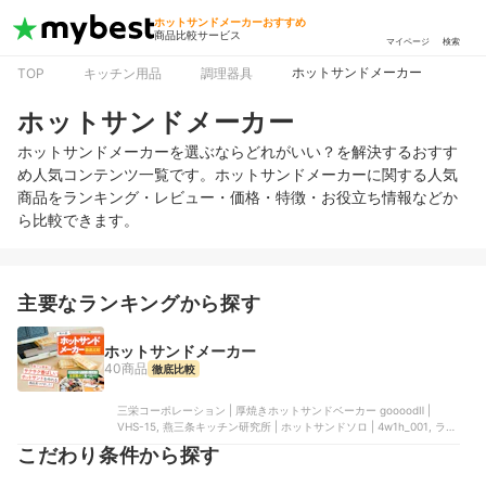
ホットサンドメーカーおすすめ
商品比較サービス
マイページ
検索
ホットサンドメーカー
TOP
キッチン用品
調理器具
ホットサンドメーカー
ホットサンドメーカーを選ぶならどれがいい？を解決するおすす
め人気コンテンツ一覧です。ホットサンドメーカーに関する人気
商品をランキング・レビュー・価格・特徴・お役立ち情報などか
ら比較できます。
主要なランキングから探す
ホットサンドメーカー
40商品
徹底比較
三栄コーポレーション | 厚焼きホットサンドベーカー goooodⅡ |
VHS-15, 燕三条キッチン研究所 | ホットサンドソロ | ‎4w1h_001, ラド
ンナ | ハーフホットサンドメーカー プレート交換式 | K-HS5, タマハ
こだわり条件から探す
シ | 着脱式ホットサンド&ワッフルメーカー | MC-812R, アイリスオー
ヤマ | マルチサンドメーカーダブルサイズ | ‎IMS-902