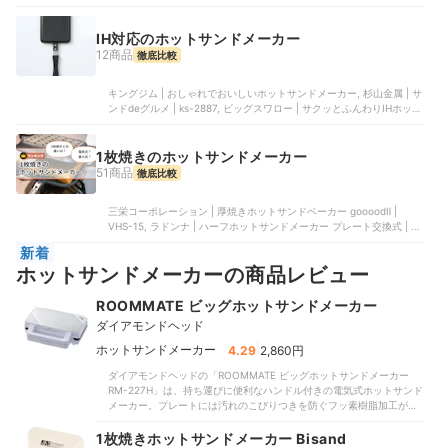
トサンドメーカー, 杉山金属 | サンドdeグルメ | ks-2887, KEN | ホッ
トサンドメーカー
IH対応のホットサンドメーカー
12商品
徹底比較
キングジム | おしゃれでおいしいホットサンドメーカー, 杉山金属 | サ
ンドdeグルメ | ks-2887, ビッグスワロー | サクッとふんわりIHホット
サンドメーカー, SRHW | ホットサンドメーカー, HALEYS | バゲット
サンドメーカー
1枚焼きのホットサンドメーカー
51商品
徹底比較
三栄コーポレーション | 厚焼きホットサンドベーカー goooodⅡ |
VHS-15, ラドンナ | ハーフホットサンドメーカー プレート交換式 | K-
HS5, 燕三条キッチン研究所 | ホットサンドソロ | ‎4w1h_001, タマハシ
新着
| 着脱式ホットサンド&ワッフルメーカー | MC-812R, シン三海 | ホッ
ホットサンドメーカーの商品レビュー
トサンドメーカー | WL-G205
ROOMMATE ビッグホットサンドメーカー
ダイアモンドヘッド
|
ホットサンドメーカー
4.29
2,860円
ダイアモンドヘッドの「ROOMMATE ビッグホットサンドメーカー
RM-227H」は、持ち運びに便利なハンドル付きの電気式ホットサンド
メーカー。プレートには汚れのこびりつきを防ぐフッ素樹脂加工が施
されており、一度に2枚のホットサンドを作れます。パン耳が隙間なく
圧着され、具材のこぼれにくさでは高評価を獲得。具だくさんのホッ
1枚焼きホットサンドメーカー Bisand