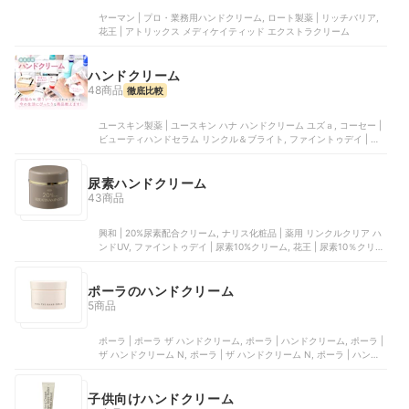
ヤーマン | プロ・業務用ハンドクリーム, ロート製薬 | リッチバリア,
花王 | アトリックス メディケイティッド エクストラクリーム
ハンドクリーム
48商品
徹底比較
ユースキン製薬 | ユースキン ハナ ハンドクリーム ユズａ, コーセー |
ビューティハンドセラム リンクル＆ブライト, ファイントゥデイ | 尿
素10%クリーム, 資生堂 | 薬用ハンドクリーム, アインファーマシーズ |
アロマハンド
尿素ハンドクリーム
43商品
興和 | 20%尿素配合クリーム, ナリス化粧品 | 薬用 リンクルクリア ハ
ンドUV, ファイントゥデイ | 尿素10%クリーム, 花王 | 尿素10％クリー
ム, 三友薬品 | メディータム20E
ポーラのハンドクリーム
5商品
ポーラ | ポーラ ザ ハンドクリーム, ポーラ | ハンドクリーム, ポーラ |
ザ ハンドクリーム N, ポーラ | ザ ハンドクリーム N, ポーラ | ハンド
クリーム W／Oタイプ N | 10028312
子供向けハンドクリーム