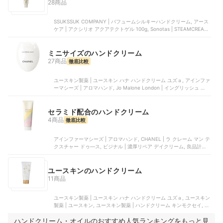
28商品
SSUKSSUK COMPANY | パフュームシルキーハンドクリーム, アース
ケア | アクシリオ アクアテクトゲル 100g, Sonotas | STEAMCREAM,
ヤーマン | プロ・業務用ハンドクリーム, L’OCCITANE | シア ハンドク
リーム&シアバター ギフトセット
ミニサイズのハンドクリーム
27商品
徹底比較
ユースキン製薬 | ユースキン ハナ ハンドクリーム ユズａ, アインファ
ーマシーズ | アロマハンド, Jo Malone London | イングリッシュ ペア
ー & フリージア ハンド クリーム, CHANEL | ラ クレーム マン テクス
チャー ドゥ―ス, 資生堂 | パワライジング ハンドクリーム
セラミド配合のハンドクリーム
4商品
徹底比較
アインファーマシーズ | アロマハンド, CHANEL | ラ クレーム マン テ
クスチャー ドゥ―ス, ビジナル | 濃厚リペア デイクリーム, 良品計画 |
精油の香り ハンドクリーム ひのき＆ラベンダーの香り
ユースキンのハンドクリーム
11商品
ユースキン製薬 | ユースキン ハナ ハンドクリーム ユズａ, ユースキン
製薬 | ユースキン, ユースキン製薬 | ハンドクリーム キンモクセイ, ユ
ースキン製薬 | ハンドクリーム ラベンダー, ユースキン製薬 | ハンド
ハンドクリーム・オイルのおすすめ人気ランキングをもっと見
クリーム 無香料