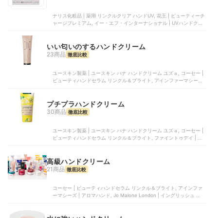
ナリス化粧品 | 薬用 リンクルクリア ハンドUV, 花王 | ビューティーチ
ャージプレミアム, イー・エフ・インターナショナル | UVハンドクリ
ーム, 菊星 | モイサージュ ハンドクリーム, 資生堂 | おしろい美肌 ハン
ドクリーム
いい匂いのするハンドクリーム
23商品
徹底比較
ユースキン製薬 | ユースキン ハナ ハンドクリーム ユズａ, コーセー |
ビューティハンドセラム リンクル＆ブライト, アインファーマシーズ |
アロマハンド, Jo Malone London | イングリッシュ ペアー & フリー
ジア ハンド クリーム, ティファニー・アンド・カンパニー・ジャパ
ン・インク | ローズゴールド ハンドクリーム
プチプラハンドクリーム
30商品
徹底比較
ユースキン製薬 | ユースキン ハナ ハンドクリーム ユズａ, コーセー |
ビューティハンドセラム リンクル＆ブライト, ファイントゥデイ | 尿
素10%クリーム, 資生堂 | 薬用ハンドクリーム, アインファーマシーズ |
アロマハンド
高級ハンドクリーム
21商品
徹底比較
コーセー | ビューティハンドセラム リンクル＆ブライト, アインファ
ーマシーズ | アロマハンド, Jo Malone London | イングリッシュ ペア
ー & フリージア ハンド クリーム, ティファニー・アンド・カンパニ
ー・ジャパン・インク | ローズゴールド ハンドクリーム, ヤーマン |
プロ・業務用ハンドクリーム