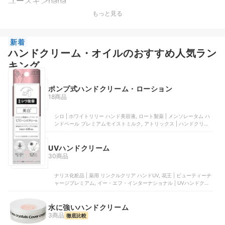
ユースキンhana
もっと見る
新着
ハンドクリーム・オイルのおすすめ人気ラン
キング
ポンプ式ハンドクリーム・ローション
18商品
シロ | ホワイトリリー ハンド美容液, ロート製薬 | メンソレータム ハ
ンドベール プレミアムモイストミルク, アトリックス | ハンドクリー
ム, ゼリア新薬工業 | マジックハンドクリーム, リベルタ | アレナース
ハンドウォーター
UVハンドクリーム
30商品
ナリス化粧品 | 薬用 リンクルクリア ハンドUV, 花王 | ビューティーチ
ャージプレミアム, イー・エフ・インターナショナル | UVハンドクリ
ーム, 菊星 | モイサージュ ハンドクリーム, 資生堂 | おしろい美肌 ハン
ドクリーム
水に強いハンドクリーム
3商品
徹底比較