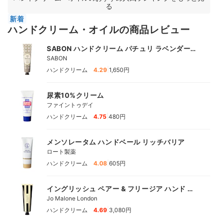
る
新着
ハンドクリーム・オイルの商品レビュー
SABON ハンドクリーム パチュリ ラベンダー
バニラ
SABON
|
ハンドクリーム
4.29
1,650円
尿素10%クリーム
ファイントゥデイ
|
ハンドクリーム
4.75
480円
メンソレータム ハンドベール リッチバリア
ロート製薬
|
ハンドクリーム
4.08
605円
イングリッシュ ペアー & フリージア ハンド ク
リーム
Jo Malone London
|
ハンドクリーム
4.69
3,080円