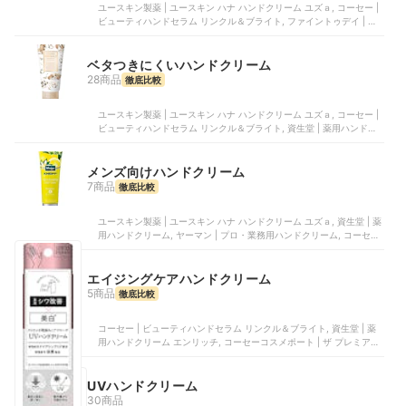
ユースキン製薬 | ユースキン ハナ ハンドクリーム ユズａ, コーセー |
ビューティハンドセラム リンクル＆ブライト, ファイントゥデイ | 尿
素10%クリーム, 資生堂 | 薬用ハンドクリーム, アインファーマシーズ |
アロマハンド
ベタつきにくいハンドクリーム
28商品
徹底比較
ユースキン製薬 | ユースキン ハナ ハンドクリーム ユズａ, コーセー |
ビューティハンドセラム リンクル＆ブライト, 資生堂 | 薬用ハンドク
リーム, アインファーマシーズ | アロマハンド, Jo Malone London |
イングリッシュ ペアー & フリージア ハンド クリーム
メンズ向けハンドクリーム
7商品
徹底比較
ユースキン製薬 | ユースキン ハナ ハンドクリーム ユズａ, 資生堂 | 薬
用ハンドクリーム, ヤーマン | プロ・業務用ハンドクリーム, コーセー
| モイスチュア ハンドクリーム, 資生堂 | 薬用ハンドクリーム エンリ
ッチ
エイジングケアハンドクリーム
5商品
徹底比較
コーセー | ビューティハンドセラム リンクル＆ブライト, 資生堂 | 薬
用ハンドクリーム エンリッチ, コーセーコスメポート | ザ プレミアム
薬用リンクルホワイト ハンドクリーム, マツキヨココカラ＆カンパニ
ー | リンクルハンドクリーム , 花王 | シワ改善 ハンドジェルクリーム
UVハンドクリーム
30商品