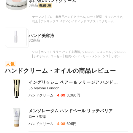
水に強いハンドクリーム
3商品
徹底比較
ヤーマン | プロ・業務用ハンドクリーム, ロート製薬 | リッチバリア,
花王 | アトリックス メディケイティッド エクストラクリーム
ハンド美容液
32商品
シロ | ホワイトリリー ハンド美容液, クロコス | シロジャム , クロコス
| シロジャム, コーセー | 肌潤ハンドトリートメント, シロ | サボン ハ
ンド美容液
人気
ハンドクリーム・オイルの商品レビュー
イングリッシュ ペアー & フリージア ハンド ク
リーム
Jo Malone London
|
ハンドクリーム
4.69
3,080円
メンソレータム ハンドベール リッチバリア
ロート製薬
|
ハンドクリーム
4.08
605円