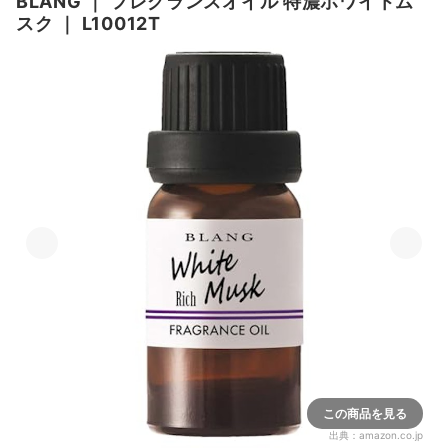
BLANG
｜
フレグランスオイル 特濃ホワイトム
スク
｜
L10012T
この商品を見る
出典：
amazon.co.jp