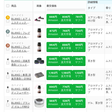
詳細情報
商品
画像
最安価格
タイプ
香り
カーメイト
ワイ
888円
806円
781円
エアコン取り
1
BLANG
｜
エア ミ
ー、
Amazon
楽天市場
ヤフー
付け型
系、
ニスティック ワイ
ココ
ルドベリー
｜
カーメイト
アロマディフ
H1146
872円
748円
730円
2
BLANG
｜
フレグ
ューザータイ
ムス
Amazon
楽天市場
ヤフー
プ
ランスオイル ホワ
イトムスク
｜
カーメイト
アロマディフ
L10011
964円
886円
865円
3
BLANG
｜
フレグ
ューザータイ
ムス
Amazon
楽天市場
ヤフー
プ
ランスオイル 特濃
ホワイトムスク
｜
カーメイト
L10012T
646円
704円
704円
4
BLANG
｜
消臭芳
置き型
ムス
Amazon
楽天市場
ヤフー
香剤 ソリッド
｜
G21T
カーメイト
ムス
1,192円
1,180円
1,122円
5
BLANG
｜
車用 消
置き型
ワイ
Amazon
楽天市場
ヤフー
ク）
臭芳香剤
｜
G1902
カーメイト
アロマディフ
ムス
890円
774円
740円
6
BLANG
｜
噴霧式
ューザータイ
軟剤
Amazon
楽天市場
ヤフー
プ
系、
ディフューザー専
サン
用フレグランスオ
ド系
カーメイト
ホワ
イル エンジェルシ
568円
528円
505円
7
ラル
BLANG
｜
ブラン
ゲル、置き型
ク・
ャワー
｜
L10021
Amazon
楽天市場
ヤフー
カッ
グ ゲル
｜
FR912
ェザ