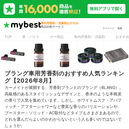
車内芳香剤・消臭剤おすすめ
商品比較サービス
マイページ
検索
TOP
車・バイク
カー用品
車内芳香剤・消臭剤
おすす
ブラング車用芳香剤のおすすめ人気ランキン
グ【2026年8月】
カーメイトが展開する、芳香剤ブランドのブラング（BLANG）。
高級感のあるスタイリッシュなデザインと、香水のような本格派
の香りで人気を集めています。しかし、ホワイトムスク・アバフ
ィッチ・アフターシャワーなど豊富な香りのバリエーションや、
ブースター・ソリッド・AC取付などタイプもさまざまあるので、
どれを選んだらよいのかわからないという人も多いのではないで
しょうか。