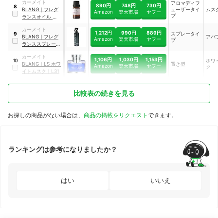
イト
カーメイト
アロマディフ
890円
748円
730円
8
タイ
BLANG
｜
フレグ
ューザータイ
ムス
Amazon
楽天市場
ヤフー
タイ
プ
ランスオイル ホワ
イトムスクセンシ
カーメイト
ュアル
｜
L10013
1,212円
990円
889円
スプレータイ
9
BLANG
｜
フレグ
アバ
Amazon
楽天市場
ヤフー
プ
ランススプレー
｜
L992
カーメイト
1,106円
1,030円
1,153円
ホワ
10
BLANG
｜
LS ホワ
置き型
Amazon
楽天市場
ヤフー
ク
イトムスク
｜
L31
比較表の続きを見る
お探しの商品がない場合は、
商品の掲載をリクエスト
できます。
ランキングは参考になりましたか？
はい
いいえ