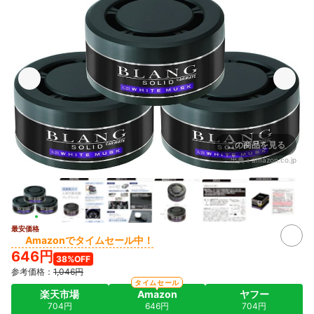
この商品を見る
出典：
amazon.co.jp
最安価格
Amazonでタイムセール中！
646円
38%OFF
参考価格：
1,046円
タイムセール
楽天市場
Amazon
ヤフー
704円
646円
704円