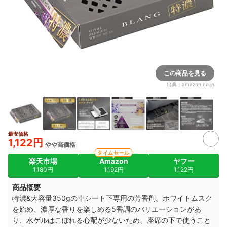
この商品を見る
出典：
amazon.co.jp
最安価格
2+
1,122円
やや高価格
タイムセール
楽天市場
Amazon
ヤフー
1,180円
1,192円
1,122円
商品概要
特濃&大容量350gの車シート下専用の芳香剤。ホワイトムスク
を始め、濃厚な香りを楽しめる5香調のバリエーションがあ
り、水ゲルはこぼれる心配が少ないため、座席の下で使うこと