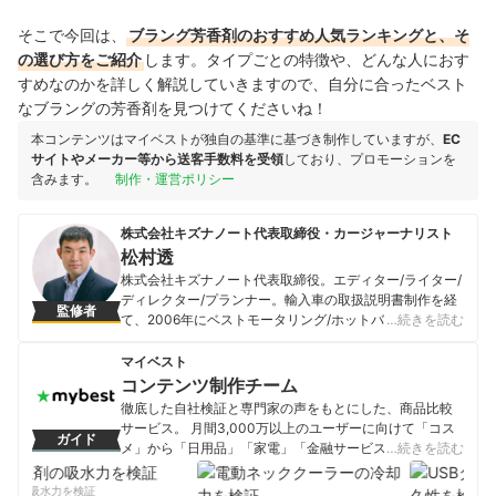
そこで今回は、
ブラング芳香剤
のおすすめ人気ランキングと、そ
の選び方をご紹介
します。タイプごとの特徴や、どんな人におす
すめなのかを詳しく解説していきますので、自分に合ったベスト
なブラングの芳香剤を見つけてくださいね！
本コンテンツはマイベストが独自の基準に基づき制作していますが、
EC
サイトやメーカー等から送客手数料を受領
しており、プロモーションを
含みます。
制作・運営ポリシー
株式会社キズナノート代表取締役・カージャーナリスト
松村透
株式会社キズナノート代表取締役。エディター/ライター/
ディレクター/プランナー。輸入車の取扱説明書制作を経
監修者
て、2006年にベストモータリング/ホットバージョン公式
…続きを読む
サイトリニューアルを担当。カーメディアの運営サポー
トや企画立案・ディレクションが得意分野。またオーナ
マイベスト
ーインタビューをライフワークとし、人選から取材・撮
コンテンツ制作チーム
影・原稿執筆・レタッチ・編集までを一手に担う。現在
徹底した自社検証と専門家の声をもとにした、商品比較
の愛車は、1970年式ポルシェ911S（プラレール号）と
サービス。 月間3,000万以上のユーザーに向けて「コス
ガイド
2022年式フォルクスワーゲン パサートヴァリアント。
メ」から「日用品」「家電」「金融サービス」まで、ベ
…続きを読む
松村透のプロフィール
ストな商品を選んでもらうために、毎日コンテンツを制
作中。
剤の吸水力を検証