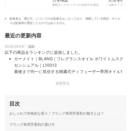
コンテンツ制作チームのプロフィール
電動ネッククーラーの冷却力を検証
USBタイプCケー
監修者は「選び方」についてのみ監修をおこなっており、掲載している商品・サービ
スは監修者が選定したものではありません。
最近の更新内容
2026.08.06
追加
以下の商品をランキングに追加しました。
カーメイト｜BLANG｜フレグランスオイル ホワイトムスク
センシュアル｜L10013
最後まで均一に気化する噴霧式ディフューザー専用オイル1
日1時間の使用で最長約8.5か月分に相当する容量7mlホワイ
全部見る
トムスクにローズやジャスミンを重ねた3層の構成
カーメイト｜BLANG｜エア コントロールスティック プレミ
アムホワイトムスク｜H1531
目次
エアコンの送風を妨げない、H14×W90mmのアルミ製極細ス
ティック形状背面の開口部で香りの強さを調節する、天然香
おしゃれで本格的な香り！ブラング車用芳香剤の魅力とは？
料配合の含浸タイプ本体を継続利用し、中身のみを交換する
カートリッジ方式
ブラング車用芳香剤の選び方