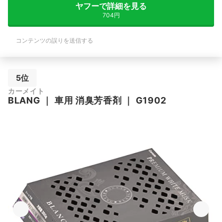
ヤフーで詳細を見る
704円
コンテンツの誤りを送信する
5位
カーメイト
BLANG
｜
車用 消臭芳香剤
｜
G1902