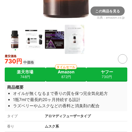
この商品を見る
出典：
amazon.co.jp
最安価格
730円
中価格
タイムセール
楽天市場
Amazon
ヤフー
748円
872円
730円
商品概要
オイルが無くなるまで香りの質を保つ完全気化処方
1瓶7mlで最長約20ヶ月持続する設計
ラズベリーやムスクなどの香料と消臭剤の配合
タイプ
アロマディフューザータイプ
香り
ムスク系