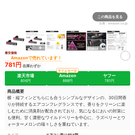
この商品を見る
出典：
amazon.co.jp
最安価格
Amazonで売れています！
781円
在庫わずか
タイムセール
楽天市場
Amazon
ヤフー
806円
888円
781円
商品概要
横・縦フィンどちらにも合うシンプルなデザインの、30日間香
りが持続するエアコンフレグランスです。香りをクリーンに楽
しむために消臭剤が配合されており、気になるにおいの対策に
も便利。甘く濃密なワイルドベリーを中心に
、ラズベリーとウ
ォーターメロンの瑞々しさを重ねています。
タイプ
エアコン取り付け型