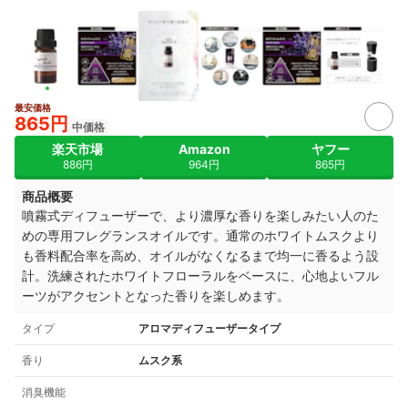
最安価格
865円
中価格
楽天市場
Amazon
ヤフー
886円
964円
865円
商品概要
噴霧式ディフューザーで、より濃厚な香りを楽しみたい人のた
めの専用フレグランスオイルです。通常のホワイトムスクより
も香料配合率を高め、オイルがなくなるまで均一に香るよう設
計。洗練されたホワイトフローラルをベースに、心地よいフル
ーツがアクセントとなった香りを楽しめます。
タイプ
アロマディフューザータイプ
香り
ムスク系
消臭機能