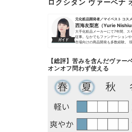
ロクシタン ヴァーベナ
元化粧品開発者／マイベスト コス
西海友梨恵（Yurie Nishi
大手化粧品メーカーにて7年間、ス
従事。なかでもファンデーションや
ガイド
市場向けの商品開発も多数経験。 
た知識をもとに、成分や処方の背景
切にしながらコンテンツを制作して
西海友梨恵（Yurie Nishium
【総評】苦みを含んだヴァー
オンオフ問わず使える