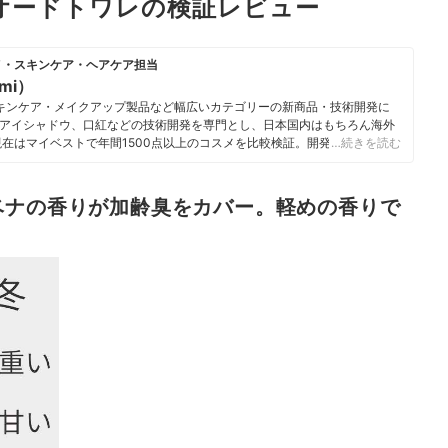
 オードトワレの検証レビュー
メ・スキンケア・ヘアケア担当
umi）
キンケア・メイクアップ製品など幅広いカテゴリーの新商品・技術開発に
アイシャドウ、口紅などの技術開発を専門とし、日本国内はもちろん海外
現在はマイベストで年間1500点以上のコスメを比較検証。開発現場で培っ
…続きを読む
をふまえながら、専門的な内容もユーザーにわかりやすく伝えることを大
いる。
i）のプロフィール
ベナの香りが加齢臭をカバー。軽めの香りで