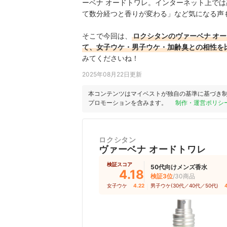
ーベナ オードトワレ。インターネット上で
て数分経つと香りが変わる」など気になる声
そこで今回は、
ロクシタンのヴァーベナ オー
て、女子ウケ・男子ウケ・加齢臭との相性を
みてくださいね！
2025年08月22日更新
本コンテンツはマイベストが独自の基準に基づき
プロモーションを含みます。
制作・運営ポリシ
ロクシタン
ヴァーベナ オードトワレ
検証スコア
50代向けメンズ香水
4.18
検証3位
/30商品
女子ウケ
4.22
｜
男子ウケ(30代／40代／50代)