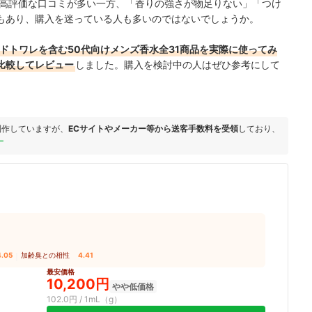
は高評価な口コミが多い一方、「香りの強さが物足りない」「つけ
もあり、購入を迷っている人も多いのではないでしょうか。
ドトワレを含む50代向けメンズ香水全31商品を実際に使ってみ
比較してレビュー
しました。購入を検討中の人はぜひ参考にして
制作していますが、
ECサイトやメーカー等から送客手数料を受領
しており、
ー
4.05
｜
加齢臭との相性
4.41
最安価格
10,200円
やや低価格
102.0円 / 1mL（g）