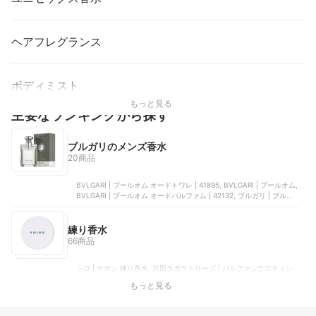
ヘアフレグランス
ボディミスト
もっと見る
主要なランキングから探す
ブルガリのメンズ香水
20商品
BVLGARI | プールオム オードトワレ | 41895, BVLGARI | プールオム,
BVLGARI | プールオム オードパルファム | 42132, ブルガリ | ブルガ
リ マン ウッドエッセンス オードパルファム, BVLGARI | プールオム
オードトワレ | 41894
練り香水
66商品
シロ | サボン 練り香水, 井田ラボラトリーズ | パルファンラスティン
グスティック ピュアシャンプー, シロ | ホワイトリリー 練り香水, G.O
もっと見る
ホールディングス | NULL パヒュームクリーム, ACCA KAPPA（アッ
カカッパ） | ホワイトモス ソリッドパフューム