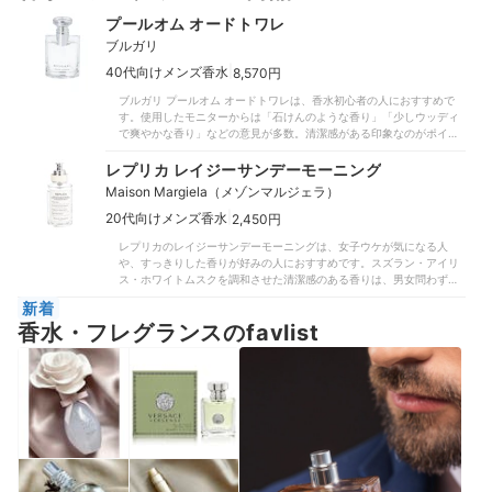
プールオム オードトワレ
ブルガリ
|
40代向けメンズ香水
8,570円
ブルガリ プールオム オードトワレは、香水初心者の人におすすめで
す。使用したモニターからは「石けんのような香り」「少しウッディ
で爽やかな香り」などの意見が多数。清潔感がある印象なのがポイン
トです。強すぎないほのかな香りで、至近距離でも不快感を与えませ
ん。やさしい香りゆえに加齢臭はカバーできませんが、女性が使って
レプリカ レイジーサンデーモーニング
も違和感のないナチュラルさです。ほんのり甘さがありつつも爽やか
Maison Margiela（メゾンマルジェラ）
なので、ビジネスシーン・プライベート・デートなど、さまざまなシ
ーンで使いやすいですよ。執筆時点での価格は、税込9,790円
|
20代向けメンズ香水
2,450円
（50mL・公式サイト参照）。30mLのミニボトルも販売しているの
レプリカのレイジーサンデーモーニングは、女子ウケが気になる人
で、試しに使ってみてはいかがでしょうか。
や、すっきりした香りが好みの人におすすめです。スズラン・アイリ
ス・ホワイトムスクを調和させた清潔感のある香りは、男女問わず好
評でした。とくに女子からの評価が高く、「フレッシュで誰がつけて
新着
いても好印象」「若々しさを感じられる」「上品なサロンシャンプー
香水・フレグランスのfavlist
のよう」など、爽やかな雰囲気に満足する声が多くあがっています。
また、男性モニターからも「外国の雰囲気を味わえる」など評価は
上々でした。おすすめシーンについては、女性モニターはデートやオ
フィスと回答した人が多数おり、男性モニターからは「どこで使って
も不快感がない」といった声があがりました。これなら、季節・シー
ンに関係なく活躍するでしょう。見た目に楽しめる、スタイリッシュ
なボトルデザインも注目したいポイント。清潔感あふれるこちらの1本
で、爽やかでおしゃれな自分を演出してみませんか？