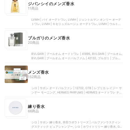
クリスチャンディオール | ディオール ミス ディオール ブルーミング
ジバンシイのメンズ香水
ブーケ ローラー パール
11商品
LVMH | パイ オーデトワレ, LVMH | ジェントルマン オンリー オーデ
トワレ, LVMH | キセリュズルージュ オーデトワレ, LVMH | ウルトラ
マリン | P014002, LVMH | ジェントルマン オーデトワレ インテンス
ブルガリのメンズ香水
20商品
BVLGARI | プールオム オードトワレ | 41895, BVLGARI | プールオム,
BVLGARI | プールオム オードパルファム | 42132, ブルガリ | ブルガ
リ マン ウッドエッセンス オードパルファム, BVLGARI | プールオム
オードトワレ | 41894
メンズ香水
152商品
シロ | サボン オードパルファン | 12702, OTB | レプリカ レイジー サ
ンデー モーニング, HERMES PARFUMS | HERMES オードトワレ ナイ
ルの庭, Amane | Lv Delta, クリスチャンディオール | ソヴァージュ オ
ードゥ トワレ
練り香水
66商品
シロ | サボン 練り香水, 井田ラボラトリーズ | パルファンラスティン
グスティック ピュアシャンプー, シロ | ホワイトリリー 練り香水, G.O