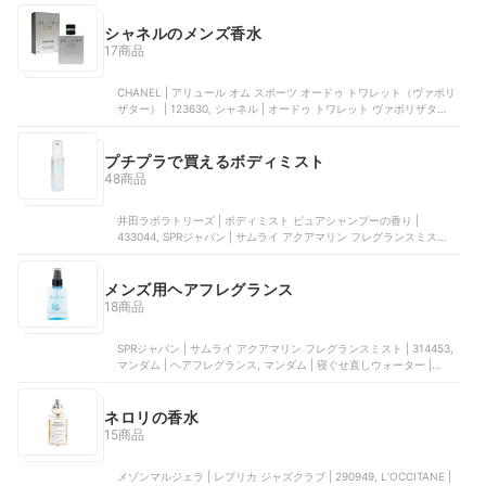
ポレーション | ルアペ ダイブガーデン オードパルファム 30mL
シャネルのメンズ香水
17商品
CHANEL | アリュール オム スポーツ オードゥ トワレット（ヴァポリ
ザター） | 123630, シャネル | オードゥ トワレット ヴァポリザター,
CHANEL | オードゥ トワレット | 123630, CHANEL | アリュール オ
ム, CHANEL | オードゥ トワレット | 124460
プチプラで買えるボディミスト
48商品
井田ラボラトリーズ | ボディミスト ピュアシャンプーの香り |
433044, SPRジャパン | サムライ アクアマリン フレグランスミスト |
314453, シロ | サボン ボディコロン, FERNANDA JAPAN | フレグラ
ンスボディミスト マリアリゲル, 井田ラボラトリーズ | ボディミスト
メンズ用ヘアフレグランス
18商品
SPRジャパン | サムライ アクアマリン フレグランスミスト | 314453,
マンダム | ヘアフレグランス, マンダム | 寝ぐせ直しウォーター |
GLMFS5000L3, ウエニ貿易 | フレグランスヘアコロン, ウエニ貿易 |
フレグランスヘアコロン
ネロリの香水
15商品
メゾンマルジェラ | レプリカ ジャズクラブ | 290949, L’OCCITANE |