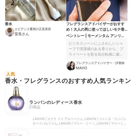
香水
フレグランスアドバイザーがおすす
エビデンス重視の正直美容
め！大人の男に使ってほしいモテ香
室長さん
水7選
ベントレー | モーメンタム アンリミ
テッド オードトワレ 100mL
ビジネスシーンにふさわしいシャ
ープで清潔感のある香りから、プ
ライベートを彩る気分転換に最適
な香りまで、女性に好印象のセレ
フレグランスアドバイザー・評香師
クションをご紹介します。
MAHO
人気
香水・フレグランスのおすすめ人気ランキン
グ
ランバンのレディース香水
21商品
LANVIN | エクラ ドゥ アルページュ, LANVIN | ジャンヌ・ランバン
オードパルファム, LANVIN | マリー・ミー！, LANVIN | マリーミー
オーデパルファム , LANVIN | エクラ ドゥ フルール オードパルファム