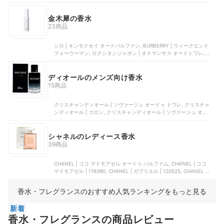
ホールディングス | NULL パヒュームクリーム, ACCA KAPPA（アッ
カカッパ） | ホワイトモス ソリッドパフューム
金木犀の香水
23商品
シロ | キンモクセイ オードパルファン, BURBERRY | ウィークエンド
フォーウーマン, ロクシタンジャポン | オスマンサス オードトワレ, あ
ぶらとり紙 象 | うさぎ饅頭 練り香水 金木犀, マミーサンゴ | 舞妓さん
練り香水 うさぎ饅頭
ディオールのメンズ向け香水
15商品
クリスチャンディオール | ソヴァージュ オードゥ トワレ, クリスチャ
ンディオール | コロン, クリスチャンディオール | ソヴァージュ オー
ドゥ パルファン, ディオール | ディオール オム オードゥ トワレ, クリ
スチャンディオール | オードゥ トワレ
シャネルのレディース香水
39商品
CHANEL | ココ マドモアゼル オードゥ パルファム, CHANEL | ココ
マドモアゼル | 116390, CHANEL | ガブリエル | 120525, CHANEL |
ガブリエル オードゥパルファム ヴァポリザター, CHANEL | オー タ
ンドゥル オードゥ トワレット ヴァポリザター
香水・フレグランスのおすすめ人気ランキングをもっと見る
新着
香水・フレグランスの商品レビュー