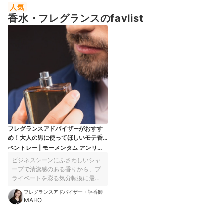
トです。強すぎないほのかな香りで、至近距離でも不快感を与えませ
で、爽やかでおしゃれな自分を演出してみませんか？
人気
ん。やさしい香りゆえに加齢臭はカバーできませんが、女性が使って
香水・フレグランスのfavlist
も違和感のないナチュラルさです。ほんのり甘さがありつつも爽やか
なので、ビジネスシーン・プライベート・デートなど、さまざまなシ
ーンで使いやすいですよ。執筆時点での価格は、税込9,790円
（50mL・公式サイト参照）。30mLのミニボトルも販売しているの
で、試しに使ってみてはいかがでしょうか。
フレグランスアドバイザーがおすす
め！大人の男に使ってほしいモテ香
水7選
ベントレー | モーメンタム アンリミ
テッド オードトワレ 100mL
ビジネスシーンにふさわしいシャ
ープで清潔感のある香りから、プ
ライベートを彩る気分転換に最適
な香りまで、女性に好印象のセレ
フレグランスアドバイザー・評香師
クションをご紹介します。
MAHO