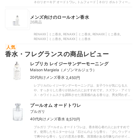
ネロリオーキデ オードトワレ, トムフォード | ネロリ ポルトフィーノ
| TOM-008433, NILE PROMOTION | 香水 シトラスオム, Choloe | ラ
ブストーリー オードパルファム | CHCA64788116P00
メンズ向けのロールオン香水
26商品
RENAXX | ミニ香水, RENAXX | ミニ香水, RENAXX | ミニ香水,
RENAXX | ミニ香水, RENAXX | ミニ香水
人気
香水・フレグランスの商品レビュー
レプリカ レイジーサンデーモーニング
Maison Margiela（メゾンマルジェラ）
|
20代向けメンズ香水
2,450円
レプリカのレイジーサンデーモーニングは、女子ウケが気になる人
や、すっきりした香りが好みの人におすすめです。スズラン・アイリ
ス・ホワイトムスクを調和させた清潔感のある香りは、男女問わず好
評でした。とくに女子からの評価が高く、「フレッシュで誰がつけて
いても好印象」「若々しさを感じられる」「上品なサロンシャンプー
プールオム オードトワレ
のよう」など、爽やかな雰囲気に満足する声が多くあがっています。
ブルガリ
また、男性モニターからも「外国の雰囲気を味わえる」など評価は
上々でした。おすすめシーンについては、女性モニターはデートやオ
|
40代向けメンズ香水
8,570円
フィスと回答した人が多数おり、男性モニターからは「どこで使って
ブルガリ プールオム オードトワレは、香水初心者の人におすすめで
も不快感がない」といった声があがりました。これなら、季節・シー
す。使用したモニターからは「石けんのような香り」「少しウッディ
ンに関係なく活躍するでしょう。見た目に楽しめる、スタイリッシュ
で爽やかな香り」などの意見が多数。清潔感がある印象なのがポイン
なボトルデザインも注目したいポイント。清潔感あふれるこちらの1本