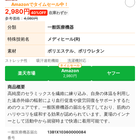
Amazonでタイムセール中！
2,980円
40%OFF
在庫わずか
参考価格：
4,980円
分類
一般医療機器
特殊技術名
メディヒール(R)
素材
ポリエステル、ポリウレタン
ストレッチ性
吸汗速乾機能
洗濯機対応
タイムセール
Amazon
楽天市場
ヤフー
2,980円
商品概要
高純度のセラミックスを繊維に練り込み、自身の体温を利用し
た遠赤外線の輻射により血行促進や疲労回復をサポートするた
めのウェアです。一般医療機器の届出を完了しており、筋肉の
ハリやコリを緩和する効果が認められています。夏場のインナ
ーとして活動中から就寝時まで快適に着用可能です。
一般医療機器届出
13B1X10360000084
番号