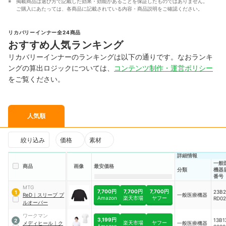
掲載商品は選び方で記載した効果・効能があることを保証したものではありません。
ご購入にあたっては、各商品に記載されている内容・商品説明をご確認ください。
リカバリーインナー全24商品
おすすめ人気ランキング
リカバリーインナーのランキングは以下の通りです。なおランキ
ングの算出ロジックについては、
コンテンツ制作・運営ポリシー
をご覧ください。
人気順
絞り込み
価格
素材
詳細情報
一般
商品
画像
最安価格
分類
機器
番号
MTG
7,700円
7,700円
7,700円
23B2
1
ReD
｜
スリープ プ
一般医療機器
Amazon
楽天市場
ヤフー
RD02
ルオーバー
ワークマン
3,199円
13B1
2
楽天市場
ヤフー
メディヒール
｜
ク
一般医療機器
Amazon