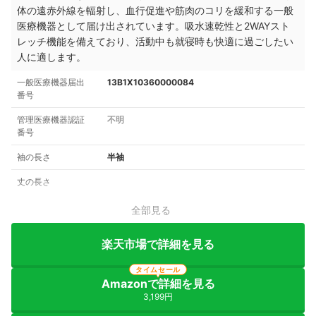
体の遠赤外線を輻射し、血行促進や筋肉のコリを緩和する一般
医療機器として届け出されています。吸水速乾性と2WAYスト
レッチ機能を備えており、活動中も就寝時も快適に過ごしたい
人に適します。
一般医療機器届出
13B1X10360000084
番号
管理医療機器認証
不明
番号
袖の長さ
半袖
丈の長さ
全部見る
楽天市場で詳細を見る
タイムセール
Amazonで詳細を見る
3,199円