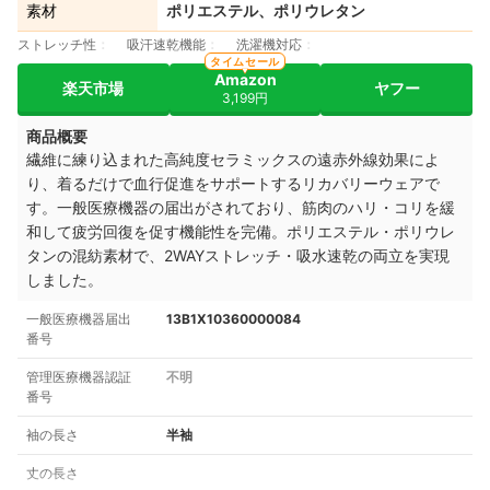
素材
ポリエステル、ポリウレタン
ストレッチ性
吸汗速乾機能
洗濯機対応
タイムセール
Amazon
楽天市場
ヤフー
3,199円
商品概要
繊維に練り込まれた高純度セラミックスの遠赤外線効果によ
り、着るだけで血行促進をサポートするリカバリーウェアで
す。一般医療機器の届出がされており、筋肉のハリ・コリを緩
和して疲労回復を促す機能性を完備。ポリエステル・ポリウレ
タンの混紡素材で、2WAYストレッチ・吸水速乾の両立を実現
しました。
一般医療機器届出
13B1X10360000084
番号
管理医療機器認証
不明
番号
袖の長さ
半袖
丈の長さ