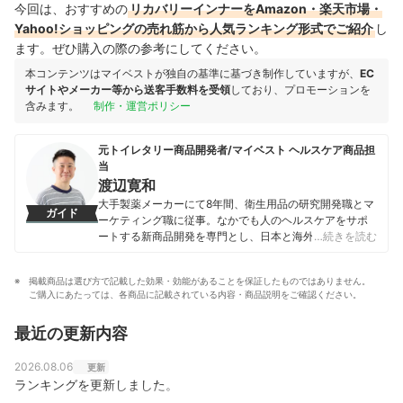
今回は、おすすめの
リカバリーインナーをAmazon・楽天市場・
Yahoo!ショッピングの売れ筋から人気ランキング形式でご紹介
し
ます。ぜひ購入の際の参考にしてください。
本コンテンツはマイベストが独自の基準に基づき制作していますが、
EC
サイトやメーカー等から送客手数料を受領
しており、プロモーションを
含みます。
制作・運営ポリシー
元トイレタリー商品開発者/マイベスト ヘルスケア商品担
当
渡辺寛和
大手製薬メーカーにて8年間、衛生用品の研究開発職とマ
ガイド
ーケティング職に従事。なかでも人のヘルスケアをサポ
ートする新商品開発を専門とし、日本と海外を合わせて
…続きを読む
10製品以上の新製品発売に携わる。 マイベスト入社後は
これまでの開発経験や商品知識を活かし、ヘルスケア商
掲載商品は選び方で記載した効果・効能があることを保証したものではありません。
品全般の比較検証を担当。「ユーザーが知りたいことを
ご購入にあたっては、各商品に記載されている内容・商品説明をご確認ください。
適切な検証に基づきわかりやすく提供する」をモットー
に、日々の業務に取り組んでいる。
最近の更新内容
渡辺寛和のプロフィール
2026.08.06
更新
ランキングを更新しました。