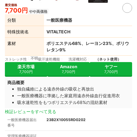
最安価格
7,700円
やや高価格
分類
一般医療機器
特殊技術名
VITALTECH
素材
ポリエステル68%、レーヨン23%、ポリウ
レタン9%
不明
ストレッチ性
吸汗速乾機能
洗濯機対応
（ネット使用）
楽天市場
Amazon
ヤフー
7,700円
7,700円
7,700円
商品概要
独自繊維による遠赤外線の吸収と再放出
一般医療機器に準拠した家庭用遠赤外線血行促進用衣
吸水速乾性をもつポリエステル68%の混紡素材
検証レビューをすべて見る
一般医療機器届出
23B2X10055RD0202
番号
管理医療機器認証