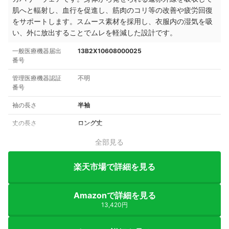
肌へと輻射し、血行を促進し、筋肉のコリ等の改善や疲労回復
をサポートします。スムース素材を採用し、衣服内の湿気を吸
い、外に放出することでムレを軽減した設計です。
一般医療機器届出
13B2X10608000025
番号
管理医療機器認証
不明
番号
袖の長さ
半袖
丈の長さ
ロング丈
全部見る
楽天市場で詳細を見る
Amazonで詳細を見る
13,420円