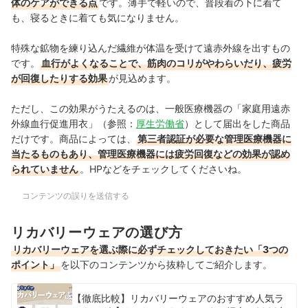
体のケアができる点
です。薄手で軽いので、普段着の下に着て
も、寝るときに着ても気になりません。
特殊な鉱物を練り込んだ繊維が体温を受けて遠赤外線を出すもの
です。
血行がよくなることで、筋肉のコリがやわらいだり、疲労
が回復したりする効果
が見込めます。
ただし、この効果がうたえるのは、一般医療機器の「家庭用遠赤
外線血行促進用衣」（参照：
厚生労働省
）として届出をした商品
だけです。商品によっては、
第三者認証が必要な管理医療機器に
当たるものもあり、管理医療機器には疲労回復などの効果が認め
られていません
。HPなどをチェックしてくださいね。
コンテンツの誤りを送信する
リカバリーウェアの選び方
リカバリーウェアを選ぶ際に必ずチェックしておきたい「3つの
ポイント」
を以下のコンテンツから抜粋してご紹介します。
【徹底比較】リカバリーウェアのおすすめ人気ラ