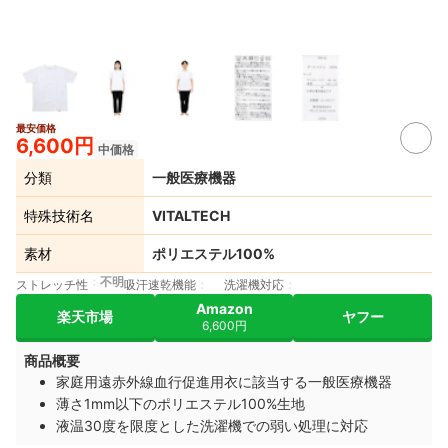
最安価格
6,600円
中価格
分類
一般医療機器
特殊技術名
VITALTECH
素材
ポリエステル100%
不明
ストレッチ性
吸汗速乾機能
洗濯機対応
Amazon
楽天市場
ヤフー
6,600円
商品概要
家庭用遠赤外線血行促進用衣に該当する一般医療機器
薄さ1mm以下のポリエステル100%生地
液温30度を限度とした洗濯機での弱い処理に対応