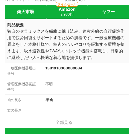
タイムセール
Amazon
楽天市場
ヤフー
2,980円
商品概要
独自のセラミックスを繊維に練り込み、遠赤外線の血行促進作
用で疲労回復をサポートするための肌着です。一般医療機器の
届出をした本格仕様で、筋肉のハリやコリを緩和する環境を整
えます。吸水速乾性や2WAYストレッチ機能を搭載し、日常的
に継続したい人へ快適な着心地を提供します。
一般医療機器届出
13B1X10360000084
番号
管理医療機器認証
不明
番号
袖の長さ
半袖
丈の長さ
全部見る