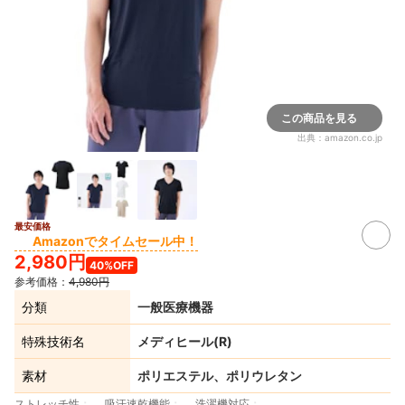
この商品を見る
出典：
amazon.co.jp
最安価格
Amazonでタイムセール中！
2,980円
40%OFF
参考価格：
4,980円
分類
一般医療機器
特殊技術名
メディヒール(R)
素材
ポリエステル、ポリウレタン
ストレッチ性
吸汗速乾機能
洗濯機対応