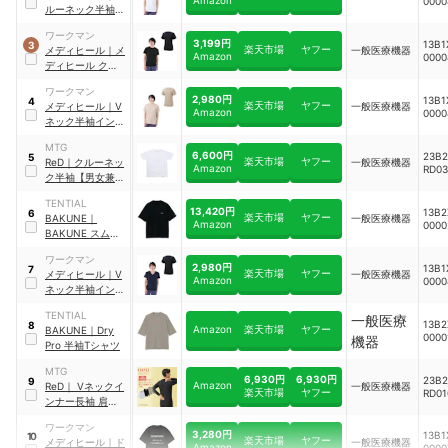
0000
ルーネック半袖イ
ンナー
｜
19000
ワークマン
3,199円
13B1
3
楽天市場
ヤフー
メディヒール
｜
メ
一般医療機器
Amazon
0000
ディヒール クルー
ネック半袖インナ
ワークマン
ー
2,980円
13B1
4
楽天市場
ヤフー
メディヒール
｜
V
一般医療機器
Amazon
0000
ネック半袖インナ
ー
｜
19001
MTG
6,600円
23B2
5
楽天市場
ヤフー
ReD
｜
クルーネッ
一般医療機器
Amazon
RD03
ク半袖【男女兼
用】
TENTIAL
13,420円
13B2
6
楽天市場
ヤフー
BAKUNE
｜
一般医療機器
Amazon
0000
BAKUNE スムー
ス
ワークマン
2,980円
13B1
7
楽天市場
ヤフー
メディヒール
｜
V
一般医療機器
Amazon
0000
ネック半袖インナ
ー
｜
19001
TENTIAL
一般医療
13B2
8
Amazon
楽天市場
ヤフー
BAKUNE
｜
Dry
0000
機器
Pro 半袖Tシャツ
MTG
6,930円
6,930円
23B2
9
Amazon
ReD
｜
Vネックイ
一般医療機器
楽天市場
ヤフー
RD01
ンナー長袖 肩コリ
改善
ワークマン
3,280円
13B1
10
楽天市場
ヤフー
メディヒール
｜
ド
一般医療機器
Amazon