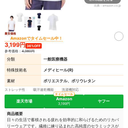
出典：
amazon.co.jp
最安価格
Amazonでタイムセール中！
3,199円
36%OFF
参考価格：
4,980円
分類
一般医療機器
特殊技術名
メディヒール(R)
素材
ポリエステル、ポリウレタン
ストレッチ性
吸汗速乾機能
洗濯機対応
タイムセール
Amazon
楽天市場
ヤフー
3,199円
商品概要
日々の生活で蓄積される疲れを効率的に和らげるためのリカバ
リーウェアです。繊維に練り込まれた高純度のセラミックスが