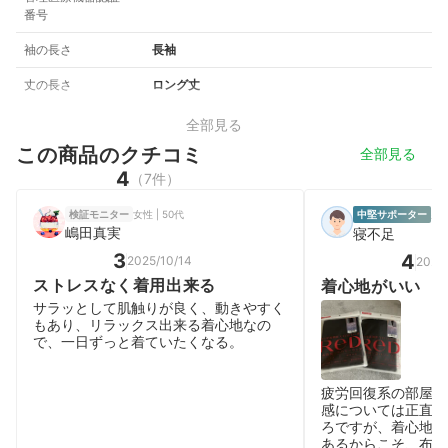
番号
袖の長さ
長袖
丈の長さ
ロング丈
全部見る
この商品のクチコミ
全部見る
4
（7件）
女性 | 50代
検証モニター
中堅サポーター
男性
嶋田真実
寝不足
3
4
2025/10/14
2026
ストレスなく着用出来る
着心地がいい
サラッとして肌触りが良く、動きやすく
もあり、リラックス出来る着心地なの
で、一日ずっと着ていたくなる。
疲労回復系の部屋着
感については正直ピ
ろですが、着心地は
あるからこそ、布団