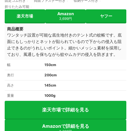
固定ゴム付き
両面ファスナー付き
収納ケース付き
折りたたみ可能
Amazon
楽天市場
ヤフー
3,699円
商品概要
ワンタッチ設置が可能な底生地付きのテント式の蚊帳です。底
面にもしっかりとネットが貼られているので下からの侵入も阻
止できるのがうれしいポイント。細かいメッシュ素材を採用し
ており、風通しを保ちながら蚊やムカデの侵入を防ぎます。
幅
150cm
奥行
200cm
高さ
145cm
重量
1000g
楽天市場で詳細を見る
Amazonで詳細を見る