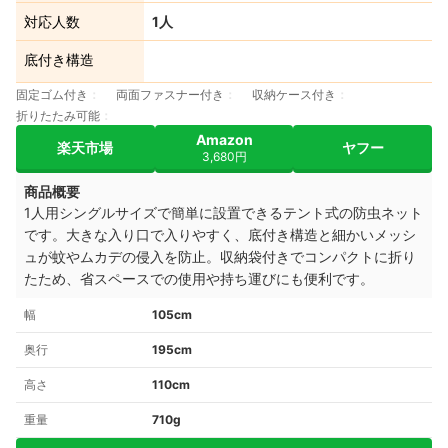
対応人数
1人
底付き構造
固定ゴム付き
両面ファスナー付き
収納ケース付き
折りたたみ可能
Amazon
楽天市場
ヤフー
3,680円
商品概要
1人用シングルサイズで簡単に設置できるテント式の防虫ネット
です。大きな入り口で入りやすく、底付き構造と細かいメッシ
ュが蚊やムカデの侵入を防止。収納袋付きでコンパクトに折り
たため、省スペースでの使用や持ち運びにも便利です。
幅
105cm
奥行
195cm
高さ
110cm
重量
710g