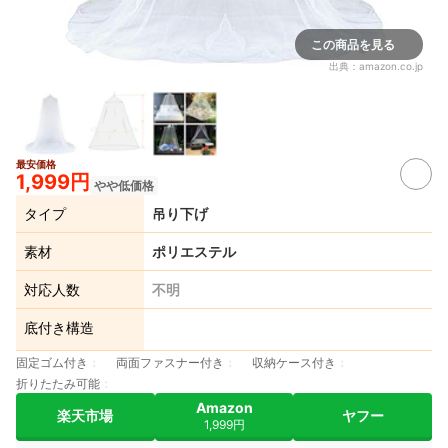
この商品を見る
出典：
amazon.co.jp
最安価格
1,999円
やや低価格
タイプ
吊り下げ
素材
ポリエステル
対応人数
不明
底付き構造
固定ゴム付き
両面ファスナー付き
収納ケース付き
折りたたみ可能
Amazon
楽天市場
ヤフー
1,999円