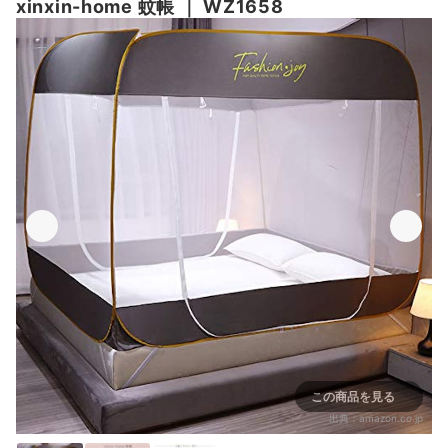
xinxin-home 蚊帳
｜
WZ1658
この商品を見る
出典：
amazon.co.jp