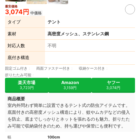
最安価格
3,074円
中価格
タイプ
テント
素材
高密度メッシュ、ステンレス鋼
対応人数
不明
底付き構造
固定ゴム付き
両面ファスナー付き
収納ケース付き
折りたたみ可能
楽天市場
Amazon
ヤフー
3,723円
3,159円
3,074円
商品概要
室内外問わず簡単に設置できるテント式の防虫アイテムです。
底面付きの高密度メッシュ構造により、蚊やムカデなどの侵入
を防止、底までしっかりとネットを張れるのも魅力。折りたた
み可能で収納袋付きのため、持ち運びや保管にも便利です。
幅
100cm