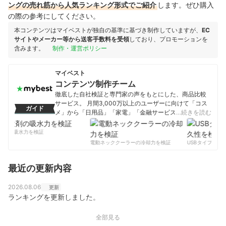
ングの売れ筋から人気ランキング形式でご紹介
します。ぜひ購入
の際の参考にしてください。
本コンテンツはマイベストが独自の基準に基づき制作していますが、
EC
サイトやメーカー等から送客手数料を受領
しており、プロモーションを
含みます。
制作・運営ポリシー
マイベスト
コンテンツ制作チーム
徹底した自社検証と専門家の声をもとにした、商品比較
サービス。 月間3,000万以上のユーザーに向けて「コス
ガイド
メ」から「日用品」「家電」「金融サービス」まで、ベ
…続きを読む
ストな商品を選んでもらうために、毎日コンテンツを制
作中。
剤の吸水力を検証
コンテンツ制作チームのプロフィール
電動ネッククーラーの冷却力を検証
USBタイプCケー
最近の更新内容
2026.08.06
更新
ランキングを更新しました。
全部見る