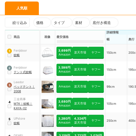
人気順
絞り込み
価格
タイプ
素材
底付き構造
詳細情報
商品
画像
最安価格
幅
奥行
3,699円
Fenjidoor
1
楽天市場
ヤフー
150cm
200
Amazon
蚊帳
3,599円
Fenjidoor
2
楽天市場
ヤフー
150cm
195
Amazon
テント式蚊帳
Leedor
3
Amazon
楽天市場
ヤフー
ベッドテント
｜
99cm
190.
2008
三金商事
3,680円
4
楽天市場
ヤフー
MTK
｜
蚊帳
｜
105cm
195
Amazon
KAYA-02
3,280円
4,324円
UPstore
5
ヤフー
250cm
400
Amazon
楽天市場
蚊帳
3,159円
3,723円
3,074円
DEWEL
6