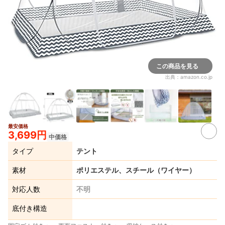
この商品を見る
出典：
amazon.co.jp
最安価格
2+
3,699円
中価格
タイプ
テント
素材
ポリエステル、スチール（ワイヤー）
対応人数
不明
底付き構造