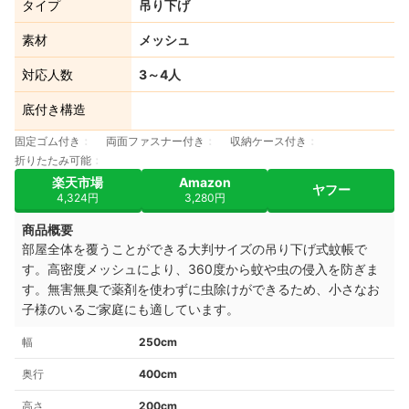
タイプ
吊り下げ
素材
メッシュ
対応人数
3～4人
底付き構造
固定ゴム付き
両面ファスナー付き
収納ケース付き
折りたたみ可能
楽天市場
Amazon
ヤフー
4,324円
3,280円
商品概要
部屋全体を覆うことができる大判サイズの吊り下げ式蚊帳で
す。高密度メッシュにより、360度から蚊や虫の侵入を防ぎま
す。無害無臭で薬剤を使わずに虫除けができるため、小さなお
子様のいるご家庭にも適しています。
幅
250cm
奥行
400cm
高さ
200cm