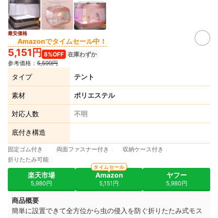
最安価格
Amazonでタイムセール中！
5,151円
8%OFF
在庫わずか
参考価格：
5,599円
タイプ
テント
素材
ポリエステル
対応人数
不明
底付き構造
固定ゴム付き
両面ファスナー付き
収納ケース付き
折りたたみ可能
タイムセール
楽天市場
Amazon
ヤフー
5,980円
5,151円
5,980円
商品概要
簡単に設置できて全方位から虫の侵入を防ぐ折りたたみ式モス