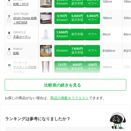
100cm
190
Amazon
楽天市場
ヤフー
蚊帳
｜
0113
Jake Slagle
5,151円
5,980円
5,980円
7
xinxin-home 蚊帳
180cm
200
Amazon
楽天市場
ヤフー
｜
WZ1658
1,999円
GWHOLE
8
楽天市場
ヤフー
60cm
60c
Amazon
天蓋カーテン
7,650円
Aideaz
9
Amazon
ヤフー
約300cm
約21
楽天市場
蚊帳
アーテック
737円
600円
528円
10
マグネット式蚊帳
100cm
不明
Amazon
楽天市場
ヤフー
カーテン
比較表の続きを見る
お探しの商品がない場合は、
商品の掲載をリクエスト
できます。
ランキングは参考になりましたか？