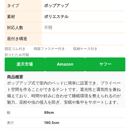
タイプ
ポップアップ
素材
ポリエステル
対応人数
不明
底付き構造
固定ゴム付き
両面ファスナー付き
収納ケース付き
折りたたみ可能
楽天市場
Amazon
ヤフー
商品概要
ポップアップ式で室内のベッドに簡単に設置でき、プライベー
ト空間を作ることができるテントです。遮光性と通気性を兼ね
備えており、時間や好みに合わせて睡眠環境を整えられるのが
魅力。花粉や虫の侵入を防ぎ、安眠や集中をサポートします。
幅
99cm
奥行
190.5cm