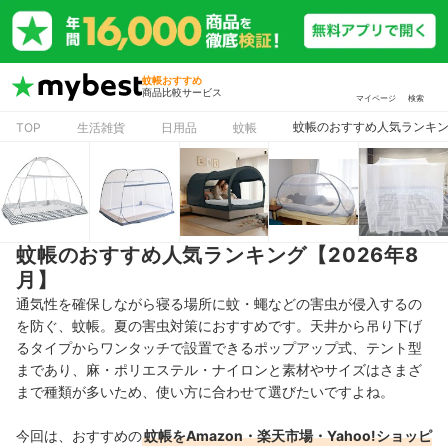
蚊帳おすすめ
商品比較サービス
マイページ
検索
蚊帳のおすすめ人気ランキング
TOP
生活雑貨
日用品
蚊帳
蚊帳のおすすめ人気ランキング【2026年8
月】
通気性を確保しながら寝る場所に蚊・蠅などの害虫が侵入するの
を防ぐ、蚊帳。夏の害虫対策におすすめです。天井から吊り下げ
るタイプからワンタッチで設置できるポップアップ式、テント型
まであり、麻・ポリエステル・ナイロンと素材やサイズはさまざ
まで種類が多いため、使い方に合わせて選びたいですよね。
今回は、おすすめの
蚊帳をAmazon・楽天市場・Yahoo!ショッピ