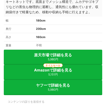
キートネットです。底面までメッシュ構造で、ムカデやゴキブ
リなどの害虫も物理的に遮断し、通気性にも優れています。収
納袋付きで軽量なため、移動や収納も手軽に行えますよ。
幅
180cm
奥行
200cm
高さ
160cm
重量
不明
楽天市場で詳細を見る
5,980円
タイムセール
Amazonで詳細を見る
5,151円
ヤフーで詳細を見る
5,980円
コンテンツの誤りを送信する