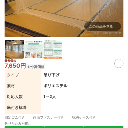
この商品を見る
出典：
amazon.co.jp
最安価格
7,650円
やや高価格
タイプ
吊り下げ
素材
ポリエステル
対応人数
1～2人
底付き構造
固定ゴム付き
両面ファスナー付き
収納ケース付き
折りたたみ可能