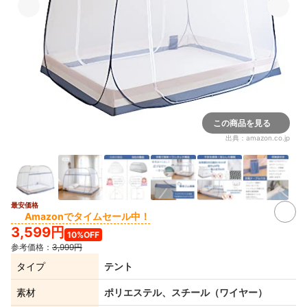
この商品を見る
出典：
amazon.co.jp
最安価格
3+
Amazonでタイムセール中！
3,599円
10%OFF
参考価格：
3,999円
タイプ
テント
素材
ポリエステル、スチール（ワイヤー）