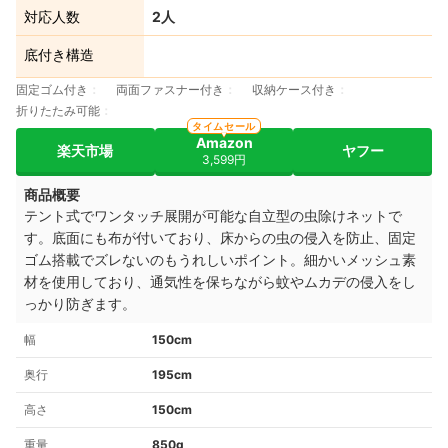
対応人数
2人
底付き構造
固定ゴム付き
両面ファスナー付き
収納ケース付き
折りたたみ可能
タイムセール
Amazon
楽天市場
ヤフー
3,599円
商品概要
テント式でワンタッチ展開が可能な自立型の虫除けネットで
す。底面にも布が付いており、床からの虫の侵入を防止、固定
ゴム搭載でズレないのもうれしいポイント。細かいメッシュ素
材を使用しており、通気性を保ちながら蚊やムカデの侵入をし
っかり防ぎます。
幅
150cm
奥行
195cm
高さ
150cm
重量
850g