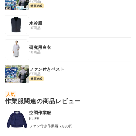
42商品
徹底比較
水冷服
10商品
研究用白衣
10商品
ファン付きベスト
67商品
徹底比較
人気
作業服関連の商品レビュー
空調作業服
KLIFE
|
ファン付き作業着
7,880円