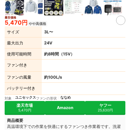
最安価格
4+
5,470円
やや高価格
サイズ
3L〜
最大出力
24V
使用可能時間
約8時間（15V）
ファン付き
ファンの風量
約100L/s
バッテリー付き
ユニセックス
ななめ
対象
ファンの形状
楽天市場
ヤフー
Amazon
5,470円
25,630円
商品概要
高温環境下での作業を快適にするファンつき作業着です。洗濯