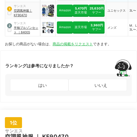
サンエス
5,470円
25,630円
1
Amazon
空調風神服
｜
ユニセックス
3L〜
楽天市場
ヤフー
KF90470
サンエス
3,960円
M、L
2
Amazon
楽天市場
半袖ブルゾンセッ
メンズ
ヤフー
3L〜
ト
｜
8400S
お探しの商品がない場合は、
商品の掲載をリクエスト
できます。
ランキングは参考になりましたか？
はい
いいえ
1位
サンエス
空調風神服
｜
KF90470