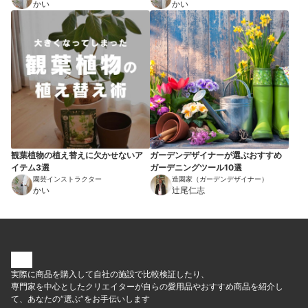
かい
かい
観葉植物の植え替えに欠かせないア
ガーデンデザイナーが選ぶおすすめ
イテム3選
ガーデニングツール10選
園芸インストラクター
造園家（ガーデンデザイナー）
かい
辻尾仁志
実際に商品を購入して自社の施設で比較検証したり、
専門家を中心としたクリエイターが自らの愛用品やおすすめ商品を紹介し
て、あなたの“選ぶ”をお手伝いします