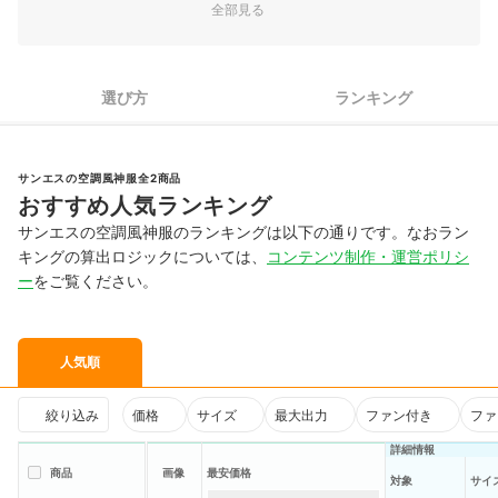
全部見る
選び方
ランキング
サンエスの空調風神服全2商品
おすすめ人気ランキング
サンエスの空調風神服のランキングは以下の通りです。なおラン
キングの算出ロジックについては、
コンテンツ制作・運営ポリシ
ー
をご覧ください。
人気順
絞り込み
価格
サイズ
最大出力
ファン付き
ファ
詳細情報
商品
画像
最安価格
対象
サイ