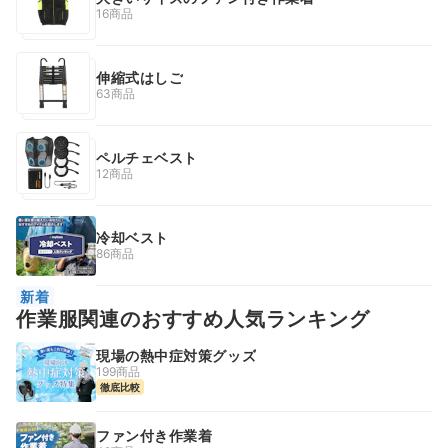
16商品
伸縮式はしご
63商品
ペルチェベスト
12商品
冷却ベスト
86商品
新着
作業服関連のおすすめ人気ランキング
現場の熱中症対策グッズ
199商品
徹底比較
ファン付き作業着