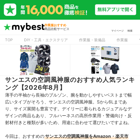
作業服おすすめ
商品比較サービス
マイページ
検索
TOP
DIY・工具・エクステリア
作業服・装備品
作業服
サンエスの空調風神服のおすすめ人気ランキ
ング【2026年8月】
薄手の半袖から長袖のブルゾン、腕を動かしやすいベストまで幅
広いタイプがそろう、サンエスの空調風神服。Sから6Lまであ
り、サイズ展開も豊富です。デイリーに着られるカジュアルなデ
ザインの商品もあり、フルハーネスの高所作業用・警備向け・反
射材付きと種類が多いため、用途に合わせて選びたいですよね。
今回は、おすすめの
サンエスの空調風神服をAmazon・楽天市