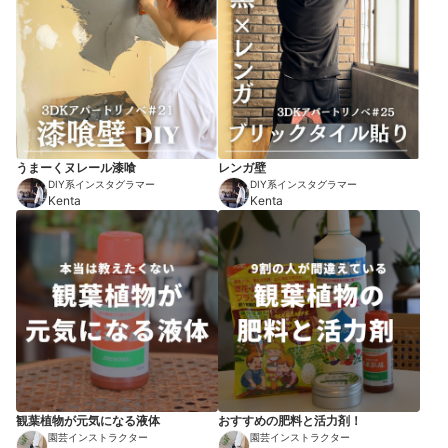
うまーくヌレール漆喰
レンガ壁
DIY系インスタグラマー
DIY系インスタグラマー
Kenta
Kenta
観葉植物が元気になる液体
おすすめの肥料と活力剤！
園芸インストラクター
園芸インストラクター