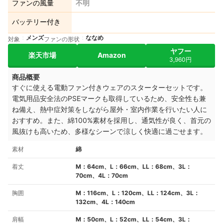
ファンの風量
不明
バッテリー付き
メンズ
ななめ
対象
ファンの形状
ヤフー
楽天市場
Amazon
3,960円
商品概要
すぐに使える電動ファン付きウェアのスターターセットです。
電気用品安全法のPSEマークも取得しているため、安全性も兼
ね備え、熱中症対策をしながら屋外・室内作業を行いたい人に
おすすめ。また、綿100%素材を採用し、通気性が良く、首元の
風抜けも高いため、多様なシーンで涼しく快適に過ごせます。
素材
綿
着丈
M：64cm、L：66cm、LL：68cm、3L：
70cm、4L：70cm
胸囲
M：116cm、L：120cm、LL：124cm、3L：
132cm、4L：140cm
肩幅
M：50cm、L：52cm、LL：54cm、3L：