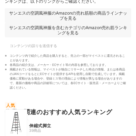
ンキングは、以下のリンクからご確認ください。
サンエスの空調風神服のAmazonの売れ筋順の商品ラインナッ
プを見る
サンエスの空調風神服を含むカテゴリのAmazon売れ筋ランキ
ングを見る
コンテンツの誤りを送信する
コンテンツ内で紹介した商品を購入すると、売上の一部がマイベストに還元されるこ
とがあります。
各商品の紹介文は、メーカー・ECサイト等の内容を参照しております。
掲載されている情報は、マイベストが独自にリサーチした時点の情報、または各商品
のJANコードをもとにECサイトが提供するAPIを使用し自動で生成しています。掲載
価格に変動がある場合や、登録ミス等の理由により情報が異なる場合がありますの
で、最新の価格や商品の詳細等については、各ECサイト・販売店・メーカーよりご確
認ください。
人気
作業服関連のおすすめ人気ランキング
伸縮式脚立
39商品