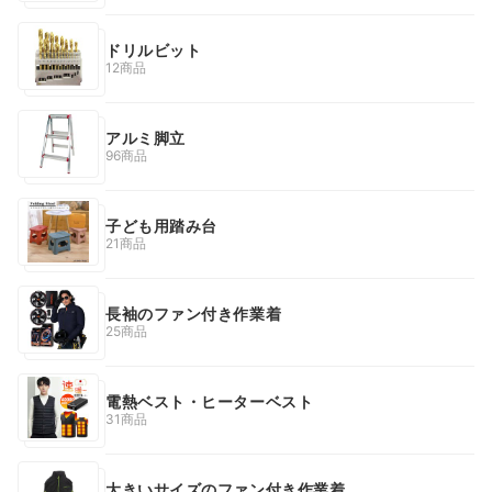
ドリルビット
12商品
アルミ脚立
96商品
子ども用踏み台
21商品
長袖のファン付き作業着
25商品
電熱ベスト・ヒーターベスト
31商品
大きいサイズのファン付き作業着