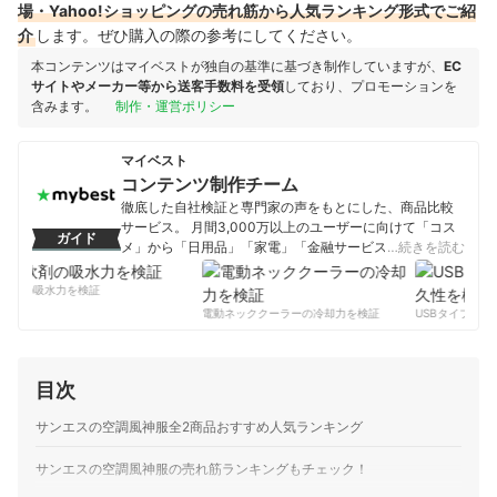
場・Yahoo!ショッピングの売れ筋から人気ランキング形式でご紹
介
します。ぜひ購入の際の参考にしてください。
本コンテンツはマイベストが独自の基準に基づき制作していますが、
EC
サイトやメーカー等から送客手数料を受領
しており、プロモーションを
含みます。
制作・運営ポリシー
マイベスト
コンテンツ制作チーム
徹底した自社検証と専門家の声をもとにした、商品比較
サービス。 月間3,000万以上のユーザーに向けて「コス
ガイド
メ」から「日用品」「家電」「金融サービス」まで、ベ
…続きを読む
ストな商品を選んでもらうために、毎日コンテンツを制
作中。
軟剤の吸水力を検証
コンテンツ制作チームのプロフィール
電動ネッククーラーの冷却力を検証
USBタイプCケ
目次
サンエスの空調風神服全2商品おすすめ人気ランキング
サンエスの空調風神服の売れ筋ランキングもチェック！