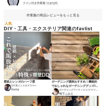
|
ファン付き作業着
11,972円
作業服の商品レビューをもっと見る
人気
DIY・工具・エクステリア関連のfavlist
壁紙とレンガのハーフ壁
ガーデニング講師おすすめ！機能的
DIY系インスタグラマー
でおしゃれなガーデニンググッズ10
Kenta
選
ガーデニングアーティスト/クラフト
作家
鴨下ふみえ