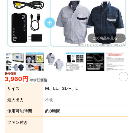
この商品を見る
出典：
store.shopping.yahoo.co.jp
最安価格
6+
3,960円
やや低価格
サイズ
M、LL、3L〜、L
最大出力
不明
使用可能時間
約8時間
ファン付き