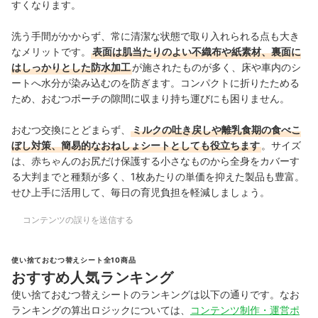
すくなります。
洗う手間がかからず、常に清潔な状態で取り入れられる点も大き
なメリットです。
表面は
肌当たりのよい不織布や紙素材
、裏面に
はしっかりとした防水加工
が施されたものが多く、
床や車内のシ
ートへ水分が染み込むのを防ぎます
。コンパクトに折りたためる
ため、おむつポーチの隙間に収まり持ち運びにも困りません。
おむつ交換にとどまらず、
ミルクの吐き戻しや離乳食期の食べこ
ぼし対策、簡易的なおねしょシートとしても役立ちます
。サイズ
は、赤ちゃんのお尻だけ保護する小さなものから全身をカバーす
る大判までと種類が多く、1枚あたりの単価を抑えた製品も豊富。
せひ上手に活用して、毎日の育児負担を軽減しましょう。
コンテンツの誤りを送信する
使い捨ておむつ替えシート全10商品
おすすめ人気ランキング
使い捨ておむつ替えシートのランキングは以下の通りです。なお
ランキングの算出ロジックについては、
コンテンツ制作・運営ポ