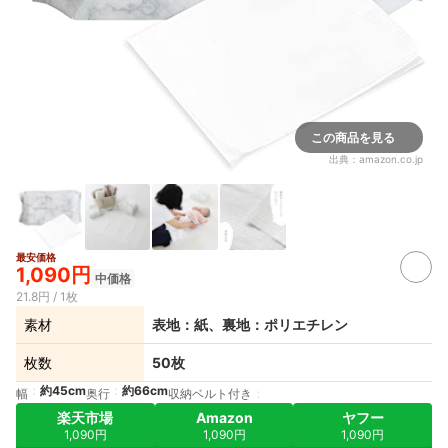
この商品を見る
出典：
amazon.co.jp
最安価格
1,090円
中価格
21.8円 / 1枚
素材
表地：紙、裏地：ポリエチレン
枚数
50枚
約45cm
約66cm
幅
奥行
収納ベルト付き
楽天市場
Amazon
ヤフー
1,090円
1,090円
1,090円