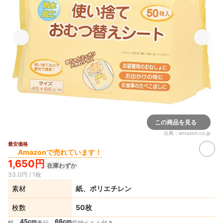
この商品を見る
出典：
amazon.co.jp
最安価格
Amazonで売れています！
1,650円
在庫わずか
33.0円 / 1枚
素材
紙、ポリエチレン
枚数
50枚
45cm
66cm
幅
奥行
収納ベルト付き