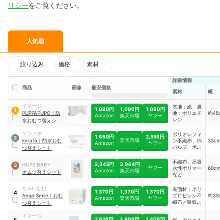
リシー
をご覧ください。
人気順
絞り込み
価格
素材
詳細情報
商品
画像
最安価格
素材
幅
イマージ
表地：紙、裏
1,090円
1,090円
1,090円
1
PUPPAPUPO
｜
防
地：ポリエチ
約45
Amazon
楽天市場
ヤフー
レン
水おむつ替えシー
ト
ケラッタ
ポリオレフィ
1,680円
2,556円
2
楽天市場
kerata
｜
防水おむ
ン不織布、綿
33c
Amazon
ヤフー
パルプ、ポリ
つ替えシート
エチレン、高
分子吸収材、
不織布、高吸
2,345円
3,964円
HOPE BABY
3
ポリオレフィ
ヤフー
水性ポリマー
60c
Amazon
楽天市場
オムツ替えシート
ン樹脂
など
ちゃいなび
表面材：ポリ
1,370円
1,370円
1,370円
4
Ange Smile
｜
おむ
プロピレン不
約33
Amazon
楽天市場
ヤフー
織布／吸収
つ替えシート
材：綿状パル
プ、吸収紙、
イマージ
1,628円
1,408円
1,408円
紙、ポリエチ