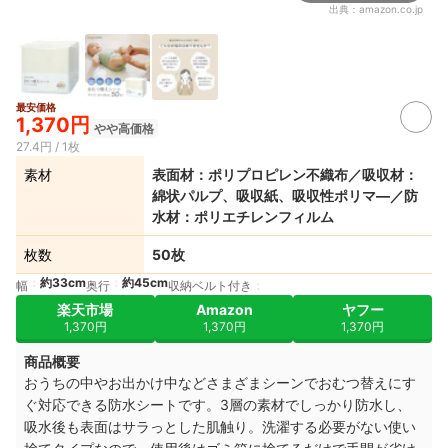
出典：
amazon.co.jp
最安価格
1,370円
やや高価格
27.4円 / 1枚
素材
表面材：ポリプロピレン不織布／吸収材：
綿状パルプ、吸収紙、吸収性ポリマ―／防
水材：ポリエチレンフィルム
枚数
50枚
約33cm
約45cm
幅
奥行
収納ベルト付き
楽天市場
Amazon
ヤフー
1,370円
1,370円
1,370円
商品概要
おうちの中やお出かけ中などさまざまシーンでおむつ替えにす
ぐ対応できる防水シートです。3層の素材でしっかり防水し、
吸水後も表面はサラっとした肌触り。洗濯する必要がない使い