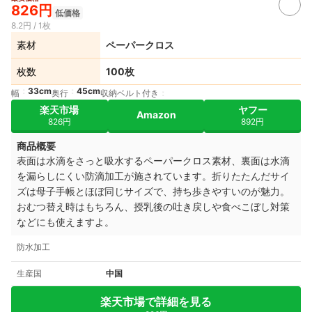
826円
低価格
8.2円 / 1枚
素材
ペーパークロス
枚数
100枚
33cm
45cm
幅
奥行
収納ベルト付き
楽天市場
ヤフー
Amazon
826円
892円
商品概要
表面は水滴をさっと吸水するペーパークロス素材、裏面は水滴
を漏らしにくい防滴加工が施されています。折りたたんだサイ
ズは母子手帳とほぼ同じサイズで、持ち歩きやすいのが魅力。
おむつ替え時はもちろん、授乳後の吐き戻しや食べこぼし対策
などにも使えますよ
。
防水加工
生産国
中国
楽天市場で詳細を見る