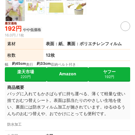
最安価格
192円
やや低価格
16.0円 / 1枚
素材
表面：紙、裏面：ポリエチレンフィルム
枚数
12枚
約45cm
約33cm
幅
奥行
収納ベルト付き
楽天市場
ヤフー
Amazon
220円
192円
商品概要
バッグに入れてもかさばらずに持ち運べる、薄くて軽量な使い
捨ておむつ替えシート。表面は肌当たりのやさしい生地を使
い、裏面には防水フィルム加工が施されています。ゆるゆるう
んちのおむつ替えや、おでかけにとっても便利です。
防水加工