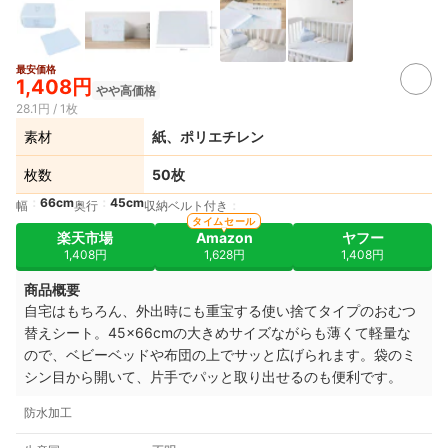
最安価格
1,408円
やや高価格
28.1円 / 1枚
素材
紙、ポリエチレン
枚数
50枚
66cm
45cm
幅
奥行
収納ベルト付き
タイムセール
楽天市場
Amazon
ヤフー
1,408円
1,628円
1,408円
商品概要
自宅はもちろん、外出時にも重宝する使い捨てタイプのおむつ
替えシート。45×66cmの大きめサイズながらも薄くて軽量な
ので、ベビーベッドや布団の上でサッと広げられます。袋のミ
シン目から開いて、片手でパッと取り出せるのも便利です。
防水加工