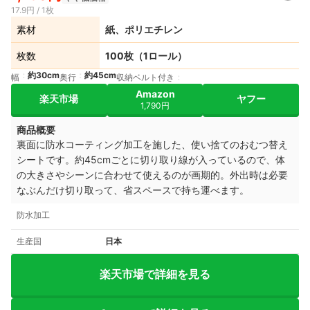
17.9円 / 1枚
素材
紙、ポリエチレン
枚数
100枚（1ロール）
約30cm
約45cm
幅
奥行
収納ベルト付き
Amazon
楽天市場
ヤフー
1,790円
商品概要
裏面に防水コーティング加工を施した、使い捨てのおむつ替え
シートです。約45cmごとに切り取り線が入っているので、体
の大きさやシーンに合わせて使えるのが画期的。外出時は必要
なぶんだけ切り取って、省スペースで持ち運べます。
防水加工
生産国
日本
楽天市場で詳細を見る