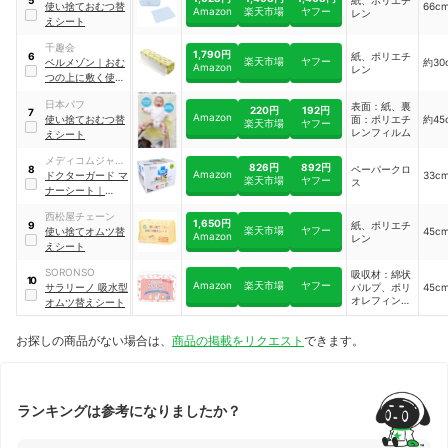
5
吸収性ポリマ
使い捨ておむつ替
66c
Amazon
楽天市場
ヤフー
レン
―／防水材：
えシート
ポリエチレン
フィルム
千趣会
1,790円
紙、ポリエチ
6
楽天市場
ヤフー
ベルメゾン
｜
おむ
約30
Amazon
レン
つの上に敷く使い
捨てシート
日本パフ
表面：紙、裏
220円
192円
7
Amazon
使い捨ておむつ替
面：ポリエチ
約45
楽天市場
ヤフー
レンフィルム
えシート
メディコムジャパ
826円
892円
ペーパークロ
8
Amazon
ン
ドクターガード マ
33c
楽天市場
ヤフー
ス
ナーシート
｜
DRG-JBB780917
西松屋チェーン
1,650円
紙、ポリエチ
9
楽天市場
ヤフー
使い捨てオムツ替
45c
Amazon
レン
えシート
SORONSO
吸収材：綿状
10
Amazon
楽天市場
ヤフー
サラリーノ 吸水型
パルプ、ポリ
45c
オレフィン不
オムツ替えシート
織布、高分子
吸収材／防水
お探しの商品がない場合は、
商品の掲載をリクエスト
できます。
材・外装材：
ポリエチレン
フィルム
ランキングは参考になりましたか？