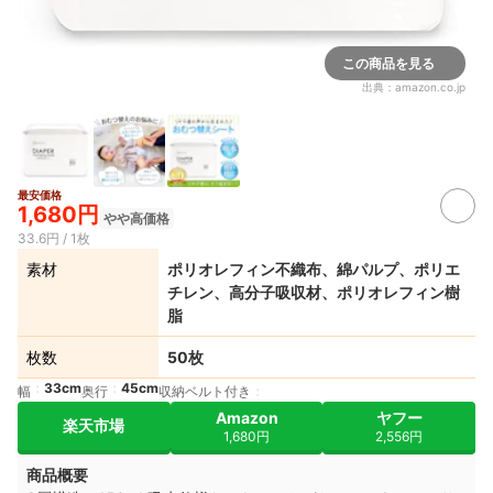
この商品を見る
出典：
amazon.co.jp
最安価格
1,680円
やや高価格
33.6円 / 1枚
素材
ポリオレフィン不織布、綿パルプ、ポリエ
チレン、高分子吸収材、ポリオレフィン樹
脂
枚数
50枚
33cm
45cm
幅
奥行
収納ベルト付き
Amazon
ヤフー
楽天市場
1,680円
2,556円
商品概要