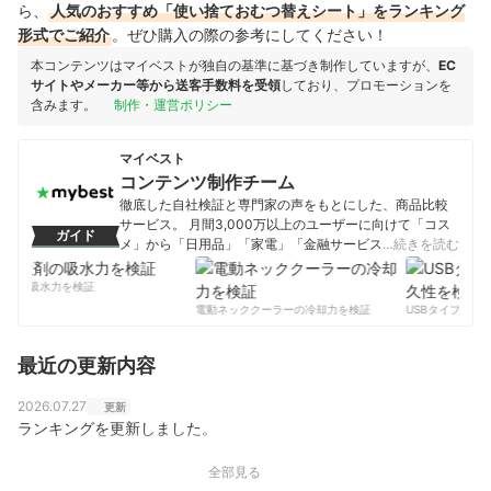
ら、
人気のおすすめ「使い捨ておむつ替えシート」をランキング
形式でご紹介
。ぜひ購入の際の参考にしてください！
本コンテンツはマイベストが独自の基準に基づき制作していますが、
EC
サイトやメーカー等から送客手数料を受領
しており、プロモーションを
含みます。
制作・運営ポリシー
マイベスト
コンテンツ制作チーム
徹底した自社検証と専門家の声をもとにした、商品比較
サービス。 月間3,000万以上のユーザーに向けて「コス
ガイド
メ」から「日用品」「家電」「金融サービス」まで、ベ
…続きを読む
ストな商品を選んでもらうために、毎日コンテンツを制
作中。
剤の吸水力を検証
コンテンツ制作チームのプロフィール
電動ネッククーラーの冷却力を検証
USBタイプCケー
最近の更新内容
2026.07.27
更新
ランキングを更新しました。
全部見る