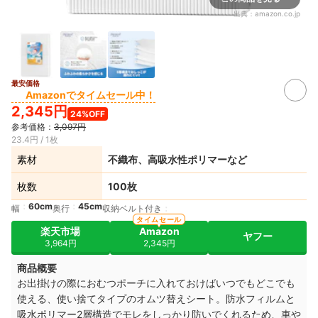
出典：
amazon.co.jp
最安価格
Amazonでタイムセール中！
2,345円
24%OFF
参考価格：
3,097円
23.4円 / 1枚
素材
不織布、高吸水性ポリマーなど
枚数
100枚
60cm
45cm
幅
奥行
収納ベルト付き
タイムセール
楽天市場
Amazon
ヤフー
3,964円
2,345円
商品概要
お出掛けの際におむつポーチに入れておけばいつでもどこでも
使える、使い捨てタイプのオムツ替えシート。防水フィルムと
吸水ポリマー2層構造でモレをしっかり防いでくれるため、車や