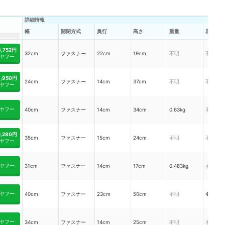
詳細情報
幅
開閉方式
奥行
高さ
重量
容量
4,752円
32cm
ファスナー
22cm
19cm
不明
不明
ヤフー
4,950円
24cm
ファスナー
14cm
37cm
不明
不明
ヤフー
ヤフー
40cm
ファスナー
14cm
34cm
0.63kg
不明
5,280円
35cm
ファスナー
15cm
24cm
不明
不明
ヤフー
ヤフー
31cm
ファスナー
14cm
17cm
0.483kg
不明
ヤフー
40cm
ファスナー
23cm
50cm
不明
45L
ヤフー
34cm
ファスナー
14cm
25cm
不明
不明