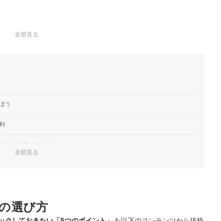
全部見る
ぼう
利
ストの邪魔になりにくい
全部見る
め
う
の選び方
グ
ックしておきたい「5つのポイント」
を以下のコンテンツから抜粋