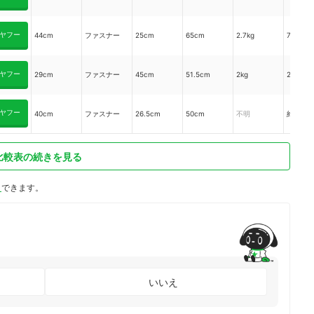
ヤフー
44cm
ファスナー
25cm
65cm
2.7kg
72L
ヤフー
29cm
ファスナー
45cm
51.5cm
2kg
25L
ヤフー
40cm
ファスナー
26.5cm
50cm
不明
約53L
比較表の続きを見る
ト
できます。
いいえ