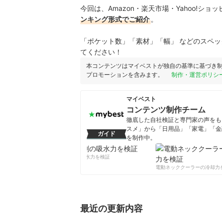
今回は、Amazon・楽天市場・Yahoo!シ
ンキング形式でご紹介
。
「ポケット数」「素材」「幅」 などのスペ
てください！
本コンテンツはマイベストが独自の基準に基づき
プロモーションを含みます。
制作・運営ポリシ
マイベスト
コンテンツ制作チーム
徹底した自社検証と専門家の声をもと
スメ」から「日用品」「家電」「金
ガイド
を制作中。
コンテンツ制作チームのプロフ
柔軟剤の吸水力を検証
電動ネッククーラーの冷却力を
最近の更新内容