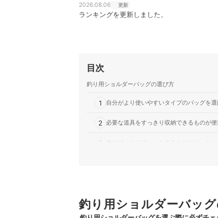
2026.08.06
更新
ランキングを更新しました。
目次
釣り用ショルダーバッグの選び方
1
自分がより使いやすいタイプのバッグを選
2
必要な道具をすっきり収納できるものが便
3
体にぴったりフィットするものだと、キャ
4
長時間でも快適に持ち歩けるものがおすす
5
バッグ生地の防水性・耐久性にもこだわろ
釣り用ショルダーバッグ
オカッパリバッグ全48商品おすすめ人気ランキン
釣り用ショルダーバッグを選ぶ際に必ずチェ