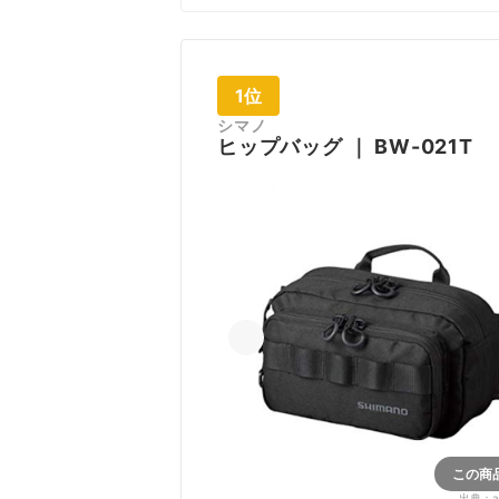
1位
シマノ
ヒップバッグ
｜
BW-021T
この商
出典：
a