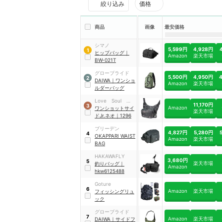
絞り込み
価格
商品
画像
最安価格
シマノ
5,599円
4,928円
1
ヒップバッグ
｜
Amazon
楽天市場
BW-021T
グローブライド
5,500円
4,950円
2
DAIWA
｜
ワンショ
Amazon
楽天市場
ルダーバッグ
Love Soul
11,170円
3
Amazon
Dream
ワンショットサイ
楽天市場
ドJr.ネオ
｜
1296
ブリーデン
4,827円
5,280円
4
OKAPPARI WAIST
Amazon
楽天市場
BAG
HAKAWAFLY
3,680円
5
楽天市場
釣りバッグ
｜
Amazon
hkw6125488
Goture
6
Amazon
楽天市場
フィッシングリュ
ック
グローブライド
7
Amazon
楽天市場
DAIWA
｜
サイドフ