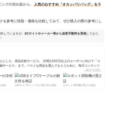
ョッピングの売れ筋から、
人気のおすすめ「オカッパリバッグ」をラ
ックを参考に性能・価格を比較してみて、ぜひ購入の際の参考にし
制作していますが、
ECサイトやメーカー等から送客手数料を受領
しており、
ー
にした、商品比較サービス。 月間3,000万以上のユーザーに向けて「コ
融サービス」まで、ベストな商品を選んでもらうために、毎日コンテンツ
…続きを読む
ィール
検証
USBタイプCケーブルの耐久性を検証
ロボット掃除機の賢さを検証
サ