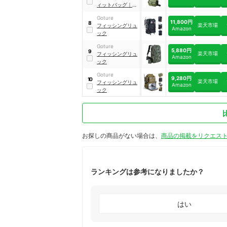
ィットバッグ
｜
08530639
Goture
11,800円
8
楽天市場
フィッシングリュ
Amazon
ック
Goture
5,880円
9
楽天市場
フィッシングリュ
Amazon
ック
Goture
9,280円
10
楽天市場
フィッシングリュ
Amazon
ック
お探しの商品がない場合は、
商品の掲載をリクエス
ランキングは参考になりましたか？
はい