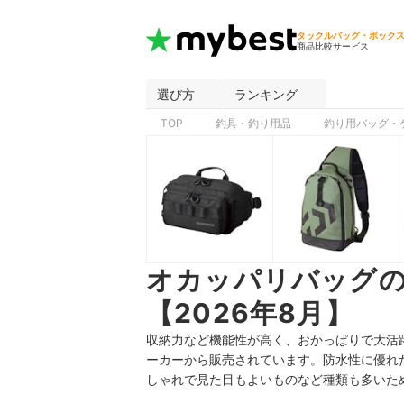
タックルバッグ・ボック
商品比較サービス
選び方
ランキング
TOP
釣具・釣り用品
釣り用バッグ・
オカッパリバッグ
【2026年8月】
収納力など機能性が高く、おかっぱりで大活
ーカーから販売されています。防水性に優れ
しゃれで見た目もよいものなど種類も多いた