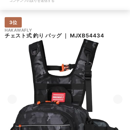
コンテンツの誤りを送信する
3位
HAKAWAFLY
チェスト式 釣り バッグ
｜
MJXB54434