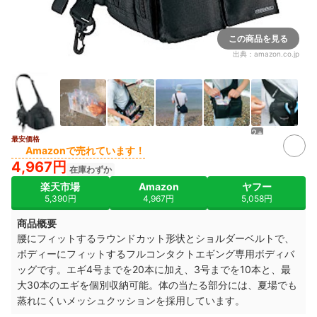
この商品を見る
出典：
amazon.co.jp
2+
最安価格
Amazonで売れています！
4,967円
在庫わずか
楽天市場
Amazon
ヤフー
5,390円
4,967円
5,058円
商品概要
腰にフィットするラウンドカット形状とショルダーベルトで、
ボディーにフィットするフルコンタクトエギング専用ボディバ
ッグです。エギ4号までを20本に加え、3号までを10本と、最
大30本のエギを個別収納可能。体の当たる部分には、夏場でも
蒸れにくいメッシュクッションを採用しています。