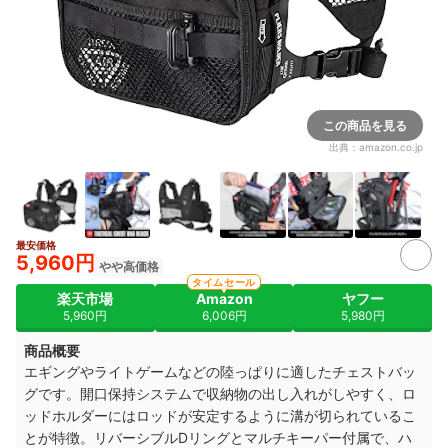
この商品を見る
出典：
amazon.co.jp
最安価格
6+
5,960円
やや高価格
タイムセール
楽天市場
Amazon
ヤフー
5,960円
6,006円
5,980円
商品概要
エギングやライトゲームなどの陸っぱりに適したチェストバッ
グです。
開口保持システムで収納物の出し入れがしやすく、ロ
ッドホルダーにはロッドが安定するように溝が切られているこ
とが特徴。リバーシブルDリングとマルチキーパー付属で、ハ