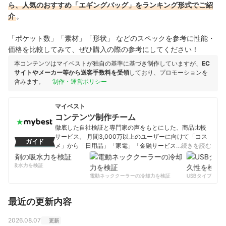
ら、人気のおすすめ「エギングバッグ」をランキング形式でご紹
介
。
「ポケット数」「素材」「形状」 などのスペックを参考に性能・
価格を比較してみて、ぜひ購入の際の参考にしてください！
本コンテンツはマイベストが独自の基準に基づき制作していますが、
EC
サイトやメーカー等から送客手数料を受領
しており、プロモーションを
含みます。
制作・運営ポリシー
マイベスト
コンテンツ制作チーム
徹底した自社検証と専門家の声をもとにした、商品比較
サービス。 月間3,000万以上のユーザーに向けて「コス
ガイド
メ」から「日用品」「家電」「金融サービス」まで、ベ
…続きを読む
ストな商品を選んでもらうために、毎日コンテンツを制
作中。
剤の吸水力を検証
コンテンツ制作チームのプロフィール
電動ネッククーラーの冷却力を検証
USBタイプCケー
最近の更新内容
2026.08.07
更新