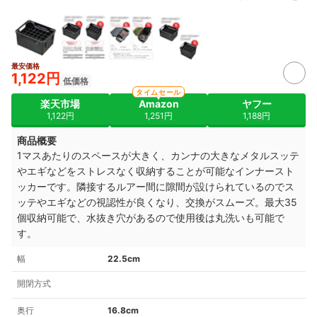
最安価格
1,122円
低価格
タイムセール
楽天市場
Amazon
ヤフー
1,122円
1,251円
1,188円
商品概要
1マスあたりのスペースが大きく、カンナの大きなメタルスッテ
やエギなどをストレスなく収納することが可能なインナースト
ッカーです。隣接するルアー間に隙間が設けられているのでス
ッテやエギなどの視認性が良くなり、交換がスムーズ。最大35
個収納可能で、水抜き穴があるので使用後は丸洗いも可能で
す。
幅
22.5cm
開閉方式
奥行
16.8cm