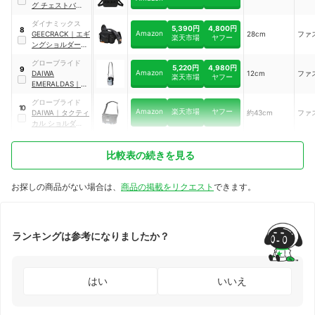
グ チェストバッグ
｜
DS0157
ダイナミックス
5,390円
4,800円
8
Amazon
GEECRACK
｜
エギ
28cm
ファ
楽天市場
ヤフー
ングショルダーバ
ッグ
｜
GEE900
グローブライド
5,220円
4,980円
9
Amazon
DAIWA
12cm
ファ
楽天市場
ヤフー
EMERALDAS
｜
タ
クティカル ランガ
グローブライド
ンスリムバッグ
10
Amazon
楽天市場
ヤフー
DAIWA
｜
タクティ
約43cm
ファ
（B）
カル ショルダーバ
ッグ（B）
｜
08530401
比較表の続きを見る
お探しの商品がない場合は、
商品の掲載をリクエスト
できます。
ランキングは参考になりましたか？
はい
いいえ