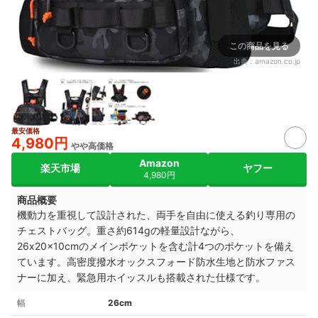
この商品を見る
出典：
amazon.co.jp
最安価格
4,980円
やや高価格
Amazon
楽天市場
ヤフー
4,980円
商品概要
機動力を重視して設計された、両手を自由に使える釣り専用の
チェストバッグ。重さ約614gの軽量設計ながら、
26x20x10cmのメインポケットを含む計4つのポケットを備え
ています。高密度撥水オックスフォード防水生地と防水ファス
ナーに加え、緊急用ホイッスルも搭載された仕様です。
幅
26cm