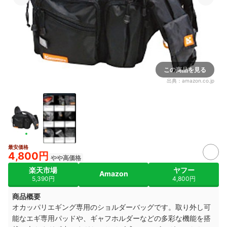
この商品を見る
出典：
amazon.co.jp
最安価格
4,800円
やや高価格
楽天市場
ヤフー
Amazon
5,390円
4,800円
商品概要
オカッパリエギング専用のショルダーバッグです。取り外し可
能なエギ専用パッドや、ギャフホルダーなどの多彩な機能を搭