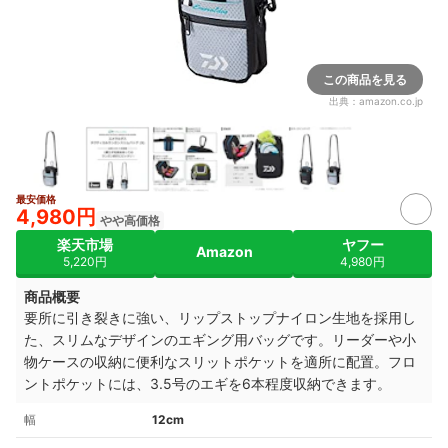
この商品を見る
出典：
amazon.co.jp
最安価格
4,980円
やや高価格
楽天市場
ヤフー
Amazon
5,220円
4,980円
商品概要
要所に引き裂きに強い、リップストップナイロン生地を採用し
た、スリムなデザインのエギング用バッグです。リーダーや小
物ケースの収納に便利なスリットポケットを適所に配置。フロ
ントポケットには、3.5号のエギを6本程度収納できます。
幅
12cm