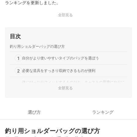
ランキングを更新しました。
全部見る
目次
釣り用ショルダーバッグの選び方
1
自分がより使いやすいタイプのバッグを選ぼう
2
必要な道具をすっきり収納できるものが便利
体にぴったりフィットするものだと、キャストの邪魔になりに
3
くい
全部見る
4
長時間でも快適に持ち歩けるものがおすすめ
5
選び方
ランキング
バッグ生地の防水性・耐久性にもこだわろう
エギングバッグ全32商品おすすめ人気ランキング
釣り用ショルダーバッグの選び方
エギングバッグの売れ筋ランキングもチェック！