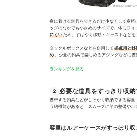
出典：
store.shopping.y
身に着ける道具をできるだけ少なくして身軽
ッグのなかでも小さめのサイズで、体にフィ
にくい
ため、すばやく移動・キャストなどを
タックルボックスなどを併用して
拠点用と移
め
。少量の釣具で楽しめるアジングなどに携
ランキングを見る
必要な道具をすっきり収納
2
携帯する釣具などがしっかり収納できる容量
収納機能があると、スムーズに竿の整備やル
容量はルアーケースがすっぽり収