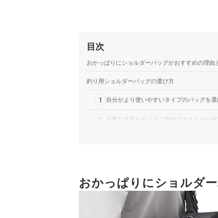
目次
おかっぱりにショルダーバッグがおすすめの理由
釣り用ショルダーバッグの選び方
1
自分がより使いやすいタイプのバッグを選
2
必要な道具をすっきり収納できるものが便
3
体にぴったりフィットするものだと、キャ
4
長時間でも快適に持ち歩けるものがおすす
5
おかっぱりにショルダー
バッグ生地の防水性・耐久性にもこだわろ
釣り用ショルダーバッグ全81商品おすすめ人気ラ
併用すればさらに便利な各種ケースにも注目