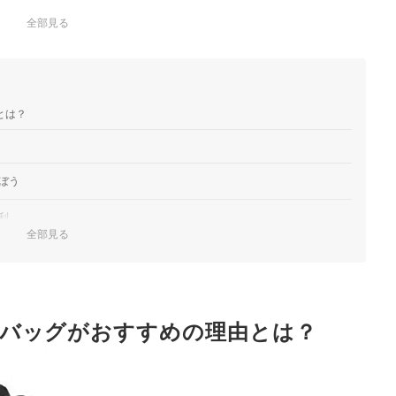
全部見る
とは？
ぼう
利
全部見る
ストの邪魔になりにくい
め
バッグがおすすめの理由とは？
う
ンキング