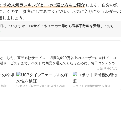
すすめ人気ランキングと、その選び方をご紹介
します。自分の釣
ていくので、参考にしてみてください。お気に入りのショルダーバ
指しましょう。
制作していますが、
ECサイトやメーカー等から送客手数料を受領
しており、
ー
にした、商品比較サービス。 月間3,000万以上のユーザーに向けて「コ
融サービス」まで、ベストな商品を選んでもらうために、毎日コンテンツ
…続きを読む
ィール
検証
USBタイプCケーブルの耐久性を検証
ロボット掃除機の賢さを検証
サ