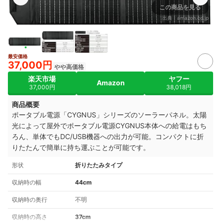
この商品を見る
出典：
amazon.co.jp
最安価格
37,000円
やや高価格
楽天市場
ヤフー
Amazon
37,000円
38,018円
商品概要
ポータブル電源「CYGNUS」シリーズのソーラーパネル。太陽
光によって屋外でポータブル電源CYGNUS本体への給電はもち
ろん、単体でもDC/USB機器への出力が可能。コンパクトに折
りたたんで簡単に持ち運ぶことが可能です。
形状
折りたたみタイプ
収納時の幅
44cm
収納時の奥行
不明
収納時の高さ
37cm