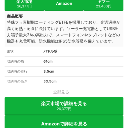
楽天市場
ヤフー
Amazon
26,377円
23,400円
商品概要
特殊フッ素樹脂コーティングETFEを採用しており、光透過率が
高く耐熱・耐食に長けています。ソーラー充電器としてUSB出
力端子最大3Aの高出力で、スマートフォンやタブレットなどの
機器も充電可能。防水機能はIP65防水等級を備えています。
形状
パネル型
収納時の幅
61cm
収納時の奥行
3.5cm
収納時の高さ
53.5cm
全部見る
楽天市場で詳細を見る
26,377円
Amazonで詳細を見る