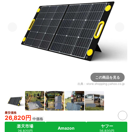
この商品を見る
出典：
store.shopping.yahoo.co.jp
最安価格
26,820円
中価格
楽天市場
ヤフー
Amazon
26,820円
26,820円