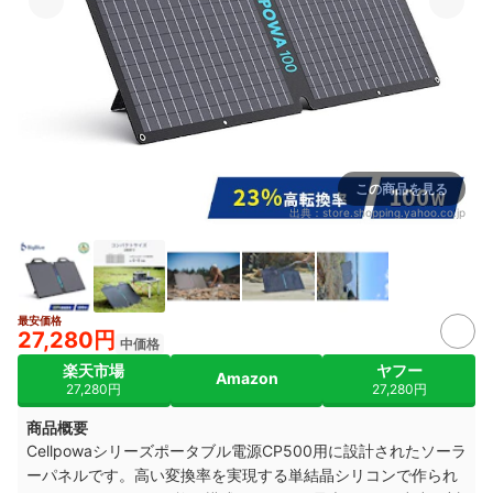
この商品を見る
出典：
store.shopping.yahoo.co.jp
最安価格
27,280円
中価格
楽天市場
ヤフー
Amazon
27,280円
27,280円
商品概要
Cellpowaシリーズポータブル電源CP500用に設計されたソーラ
ーパネルです。高い変換率を実現する単結晶シリコンで作られ