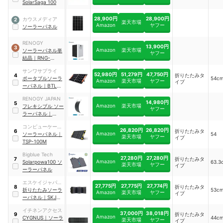
SolarSaga 100
28,900円
28,900円
カウスメディア
2
楽天市場
Amazon
ヤフー
ソーラーパネル
RENOGY
13,900円
3
Amazon
楽天市場
ソーラーパネル単
ヤフー
結晶
｜
RNG-
100D-SS
サンワサプライ
52,980円
51,279円
47,750円
折りたたみタ
4
ポータブルソーラ
54c
Amazon
楽天市場
ヤフー
イプ
ーパネル
｜
BTL-
SP1
RENOGY JAPAN
14,980円
5
Amazon
楽天市場
フレキシブル ソー
ヤフー
ラーパネル
｜
RNG-100DB-H
コンピューケー
26,820円
26,820円
折りたたみタ
6
Amazon
ス・ジャパン
ソーラーパネル
｜
54
楽天市場
ヤフー
イプ
TSP-100M
Bigblue Tech
27,280円
27,280円
折りたたみタ
7
Amazon
Solarpowa100 ソ
63.3
楽天市場
ヤフー
イプ
ーラーパネル
エスケイジャパン
27,775円
27,775円
27,774円
折りたたみタ
8
セールス
折りたたみソーラ
53c
Amazon
楽天市場
ヤフー
イプ
ーパネル
｜
SKJ-
MTSP10
イチネンアクセス
37,000円
38,018円
折りたたみタ
9
Amazon
CYGNUS
｜
ソーラ
44c
楽天市場
ヤフー
イプ