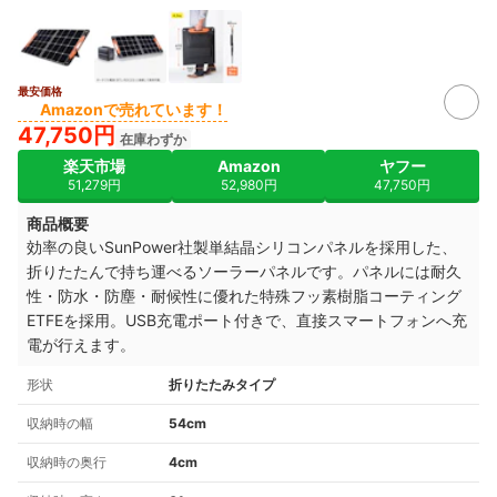
最安価格
Amazonで売れています！
47,750円
在庫わずか
楽天市場
Amazon
ヤフー
51,279円
52,980円
47,750円
商品概要
効率の良いSunPower社製単結晶シリコンパネルを採用した、
折りたたんで持ち運べるソーラーパネルです。パネルには耐久
性・防水・防塵・耐候性に優れた特殊フッ素樹脂コーティング
ETFEを採用。USB充電ポート付きで、直接スマートフォンへ充
電が行えます。
形状
折りたたみタイプ
収納時の幅
54cm
収納時の奥行
4cm