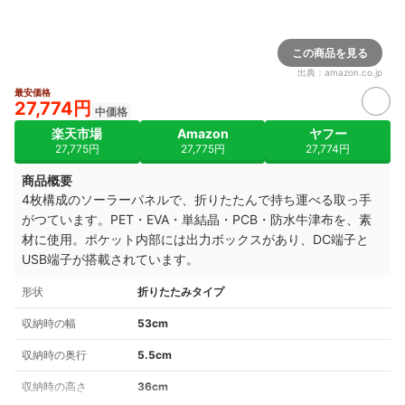
この商品を見る
出典：
amazon.co.jp
最安価格
27,774円
中価格
楽天市場
Amazon
ヤフー
27,775円
27,775円
27,774円
商品概要
4枚構成のソーラーパネルで、折りたたんで持ち運べる取っ手
がつています。PET・EVA・単結晶・PCB・防水牛津布を、素
材に使用。
ポケット内部には出力ボックスがあり、DC端子と
USB端子が搭載されています。
形状
折りたたみタイプ
収納時の幅
53cm
収納時の奥行
5.5cm
収納時の高さ
36cm