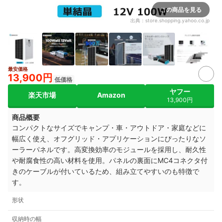
この商品を見る
出典：
store.shopping.yahoo.co.jp
最安価格
6+
13,900円
低価格
ヤフー
楽天市場
Amazon
13,900円
商品概要
コンパクトなサイズでキャンプ・車・アウトドア・家庭などに
幅広く使え、オフグリッド・アプリケーションにぴったりなソ
ーラーパネルです。高変換効率のモジュールを採用し、耐久性
や耐腐食性の高い材料を使用。
パネルの裏面にMC4コネクタ付
きのケーブルが付いているため、組み立てやすいのも特徴で
す。
形状
収納時の幅