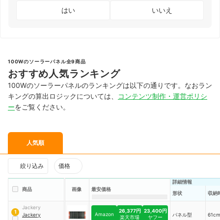
はい
いいえ
100Wのソーラーパネル全9商品
おすすめ人気ランキング
100Wのソーラーパネルのランキングは以下の通りです。なおラン
キングの算出ロジックについては、
コンテンツ制作・運営ポリシ
ー
をご覧ください。
人気順
絞り込み
価格
詳細情報
商品
画像
最安価格
形状
収納
Jackery
26,377円
23,400円
1
Amazon
Jackery
パネル型
61c
楽天市場
ヤフー