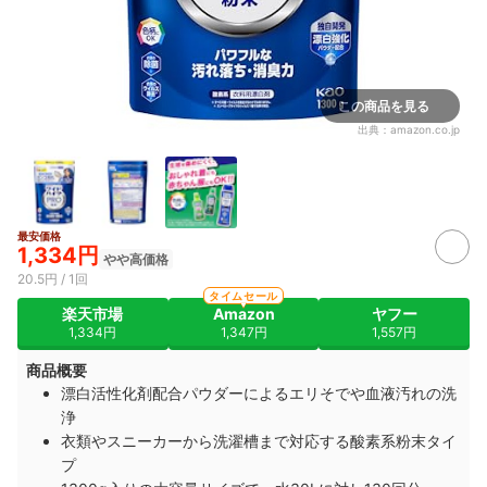
この商品を見る
出典：
amazon.co.jp
最安価格
1,334円
やや高価格
20.5円 / 1回
タイムセール
楽天市場
Amazon
ヤフー
1,334円
1,347円
1,557円
商品概要
漂白活性化剤配合パウダーによるエリそでや血液汚れの洗
浄
衣類やスニーカーから洗濯槽まで対応する酸素系粉末タイ
プ