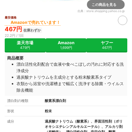
この商品を見る
出典：
store.shopping.yahoo.co.jp
最安価格
Amazonで売れています！
467円
在庫わずか
22.2円 / 1回
楽天市場
Amazon
ヤフー
479円
1,699円
467円
商品概要
漂白活性化剤配合で血液や食べこぼしの汚れに対応する洗
浄成分
過炭酸ナトリウムを主成分とする粉末酸素系タイプ
衣類から浴室や洗濯槽まで幅広く洗浄する除菌・ウイルス
除去機能
漂白剤の種類
酸素系漂白剤
形状
粉末
成分
過炭酸ナトリウム（酸素系）、界面活性剤（ポリ
オキシエチレンアルキルエーテル）、アルカリ剤
（炭酸塩）、漂白活性化剤、安定化剤、酵素