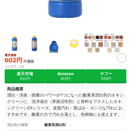
最安価格
2+
602円
中価格
33.4円 / 1回
楽天市場
Amazon
ヤフー
630円
602円
639円
商品概要
漂白・消臭・除菌のパワーが1つになった酸素系漂白剤のオキシ
クリーンに、
洗浄成分（界面活性剤）と香料をプラスしたオキ
シクリーンEXシリーズ。
皮脂汚れ・黄ばみ・ガンコな汚れに
お
すすめです。酸素の力で汚れを落とし、
色柄物にも使えます。
漂白剤の種類
酸素系漂白剤