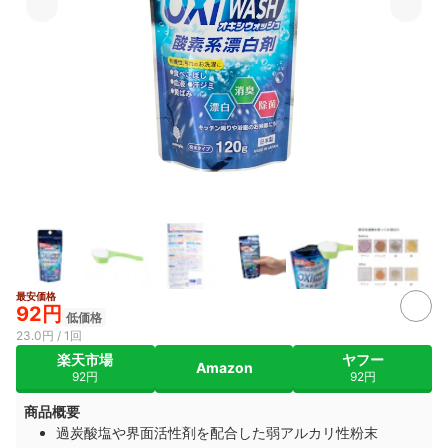
最安価格
2+
92円
低価格
23.0円 / 1回
楽天市場
ヤフー
Amazon
92円
92円
商品概要
過炭酸塩や界面活性剤を配合した弱アルカリ性粉末