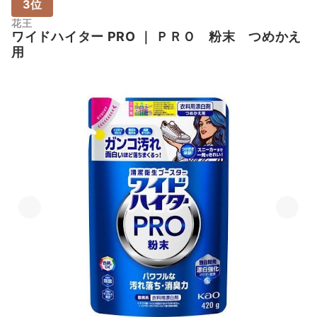
3位
花王
ワイドハイター PRO
｜
ＰＲＯ 粉末 つめかえ
用