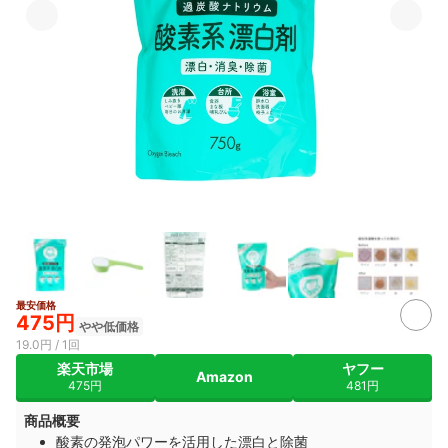
最安価格
2+
475円
やや低価格
19.0円 / 1回
楽天市場
ヤフー
Amazon
475円
481円
商品概要
酸素の発泡パワーを活用した漂白と除菌