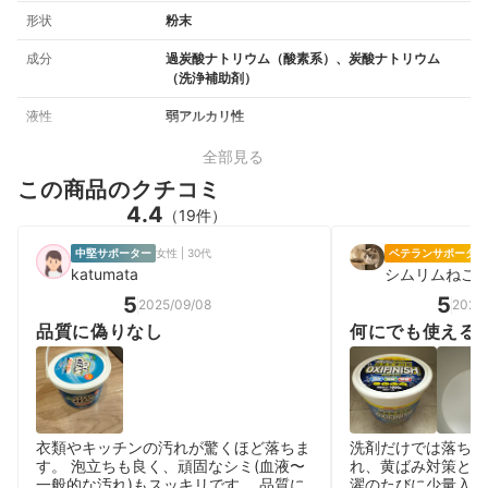
形状
粉末
成分
過炭酸ナトリウム（酸素系）、炭酸ナトリウム
（洗浄補助剤）
液性
弱アルカリ性
全部見る
この商品のクチコミ
4.4
（19件）
中堅サポーター
女性 | 30代
ベテランサポーター
katumata
シムリムねこ
5
5
2025/09/08
2026
品質に偽りなし
何にでも使える
衣類やキッチンの汚れが驚くほど落ちま
洗剤だけでは落ちに
す。 泡立ちも良く、頑固なシミ(血液〜
れ、黄ばみ対策とし
一般的な汚れ)もスッキリです。 品質に
濯のたびに少量入れ