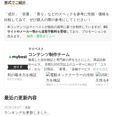
形式でご紹介
。
「成分」「容量」「香り」などのスペックを参考に性能・価格を
比較してみて、ぜひ購入の際の参考にしてください！
本コンテンツはマイベストが独自の基準に基づき制作していますが、
EC
サイトやメーカー等から送客手数料を受領
しており、プロモーションを
含みます。
制作・運営ポリシー
マイベスト
コンテンツ制作チーム
徹底した自社検証と専門家の声をもとにした、商品比較
サービス。 月間3,000万以上のユーザーに向けて「コス
ガイド
メ」から「日用品」「家電」「金融サービス」まで、ベ
…続きを読む
ストな商品を選んでもらうために、毎日コンテンツを制
作中。
剤の吸水力を検証
コンテンツ制作チームのプロフィール
電動ネッククーラーの冷却力を検証
USBタイプCケー
最近の更新内容
2026.08.07
更新
ランキングを更新しました。