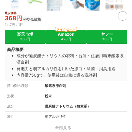
最安価格
2+
368円
やや低価格
14.7円 / 1回
タイムセール
楽天市場
Amazon
ヤフー
368円
428円
368円
商品概要
成分が過炭酸ナトリウムの衣料・台所・住居用粉末酸素系
漂白剤
発泡力と弱アルカリ性を用いた漂白・除菌・消臭用途
内容量750gで、使用後は自然に還る洗浄剤
漂白剤の種類
酸素系漂白剤
形状
粉末
成分
過炭酸ナトリウム（酸素系）
液性
弱アルカリ性
全部見る