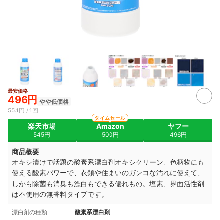
最安価格
496円
やや低価格
55.1円 / 1回
タイムセール
楽天市場
Amazon
ヤフー
545円
500円
496円
商品概要
オキシ漬けで話題の酸素系漂白剤オキシクリーン。色柄物にも
使える酸素パワーで、衣類や住まいのガンコな汚れに使えて、
しかも除菌も消臭も漂白もできる優れもの。塩素、界面活性剤
は不使用の無香料タイプです。
漂白剤の種類
酸素系漂白剤