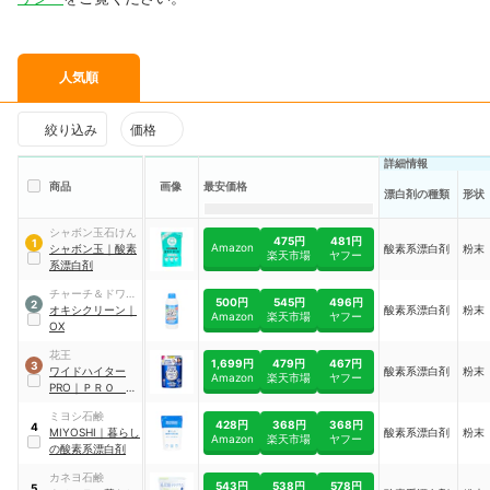
人気順
絞り込み
価格
詳細情報
商品
画像
最安価格
漂白剤の種類
形状
シャボン玉石けん
475円
481円
1
Amazon
シャボン玉
｜
酸素
酸素系漂白剤
粉末
楽天市場
ヤフー
系漂白剤
チャーチ＆ドワイ
500円
545円
496円
2
ト
オキシクリーン
｜
酸素系漂白剤
粉末
Amazon
楽天市場
ヤフー
OX
花王
1,699円
479円
467円
3
ワイドハイター
酸素系漂白剤
粉末
Amazon
楽天市場
ヤフー
PRO
｜
ＰＲＯ 粉
末 つめかえ用
ミヨシ石鹸
428円
368円
368円
4
MIYOSHI
｜
暮らし
酸素系漂白剤
粉末
Amazon
楽天市場
ヤフー
の酸素系漂白剤
カネヨ石鹸
543円
538円
578円
5