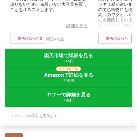
偽りないため、値段が安い大容量を買う
ッキリ感が違います
ことをオススメします。
ので色柄物にも使い
高いのでタオルや部
にも活躍しています
ストパフォーマンス
詳細を見る
もなかなか減りませ
の仕上がりがワンラ
参考になった
3
参考になった
問題を報告
問
ピートしたい商品で
楽天市場で詳細を見る
545円
タイムセール
Amazonで詳細を見る
500円
ヤフーで詳細を見る
496円
コンテンツの誤りを送信する