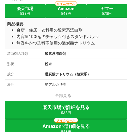
タイムセール
楽天市場
Amazon
ヤフー
538円
543円
578円
商品概要
台所・住居・衣料用の酸素系漂白剤
内容量1000gのチャック付きスタンドパック
無香料かつ染料不使用の過炭酸ナトリウム
漂白剤の種類
酸素系漂白剤
形状
粉末
成分
過炭酸ナトリウム（酸素系）
液性
弱アルカリ性
全部見る
楽天市場で詳細を見る
538円
タイムセール
Amazonで詳細を見る
543円