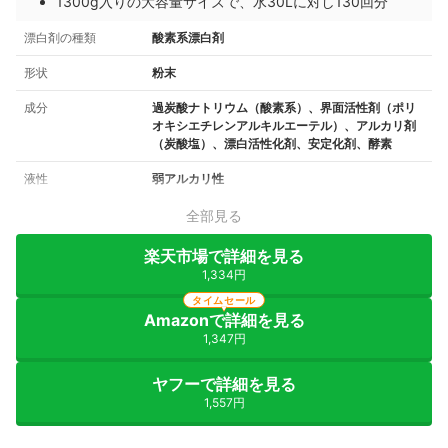
1300g入りの大容量サイズで、水30Lに対し130回分
漂白剤の種類
酸素系漂白剤
形状
粉末
成分
過炭酸ナトリウム（酸素系）、界面活性剤（ポリ
オキシエチレンアルキルエーテル）、アルカリ剤
（炭酸塩）、漂白活性化剤、安定化剤、酵素
液性
弱アルカリ性
全部見る
楽天市場で詳細を見る
1,334円
タイムセール
Amazonで詳細を見る
1,347円
ヤフーで詳細を見る
1,557円