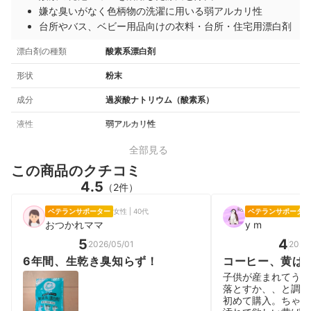
嫌な臭いがなく色柄物の洗濯に用いる弱アルカリ性
台所やバス、ベビー用品向けの衣料・台所・住宅用漂白剤
漂白剤の種類
酸素系漂白剤
形状
粉末
成分
過炭酸ナトリウム（酸素系）
液性
弱アルカリ性
全部見る
この商品のクチコミ
4.5
（2件）
ベテランサポーター
女性 | 40代
ベテランサポーター
おつかれママ
y m
5
4
2026/05/01
2025
6年間、生乾き臭知らず！
コーヒー、黄ば
子供が産まれてうん
落とすか、、と調べ
初めて購入。ちゃん