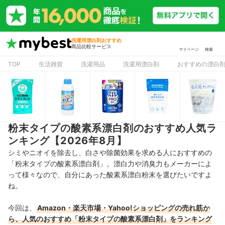
洗濯用漂白剤おすすめ
商品比較サービス
マイページ
検索
TOP
生活雑貨
洗濯用品
洗濯用漂白剤
おすすめの漂白
粉末タイプの酸素系漂白剤のおすすめ人気ラ
ンキング【2026年8月】
シミやニオイを除去し、白さや除菌効果を求める人におすすめの
「粉末タイプの酸素系漂白剤」。漂白力や消臭力もメーカーによ
って様々なので、自分にあった酸素系漂白粉末を選びたいですよ
ね。
今回は、
Amazon・楽天市場・Yahoo!ショッピングの売れ筋か
ら、人気のおすすめ「粉末タイプの酸素系漂白剤」をランキング