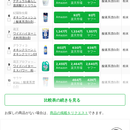
ナチュラル暮らし
酸素系漂白剤
粉末
Amazon
楽天市場
ヤフー
過炭酸ナトリウム
紀陽除虫菊
92円
92円
6
Amazon
オキシウォッシュ
酸素系漂白剤
粉末
楽天市場
ヤフー
｜
酸素系漂白剤
｜
K-7109
花王
1,347円
1,334円
1,557円
7
ワイドハイター
｜
酸素系漂白剤
粉末
Amazon
楽天市場
ヤフー
衣料用漂白剤
グラフィコ
602円
630円
639円
8
オキシクリーン
｜
酸素系漂白剤
粉末
Amazon
楽天市場
ヤフー
オキシクリーンEX
花王プロフェッシ
2,455円
2,464円
2,640円
9
ョナル・サービス
ワイドハイター
酸素系漂白剤
粉末
Amazon
楽天市場
ヤフー
ＥＸパワー 粉末
タイプ 業務用
サラヤ
464円
429円
10
Amazon
arau.
｜
酸素系漂
酸素系漂白剤
粉末
楽天市場
ヤフー
白剤
比較表の続きを見る
お探しの商品がない場合は、
商品の掲載をリクエスト
できます。