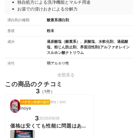
独自処方による洗浄機能とマルチ用途
お湯での浸けおきによる分解力
漂白剤の種類
酸素系漂白剤
形状
粉末
成分
過炭酸塩（酸素系）、炭酸塩、水軟化剤、過硫酸
塩、粉じん防止剤、界面活性剤(アルファオレイン
スルホン酸ナトリウム
液性
弱アルカリ性
全部見る
この商品のクチコミ
3
（1件）
ベテランサポーター
男性 | 30代
Inoye
3
2025/09/26
価格は安くても性能に問題はあり
ません